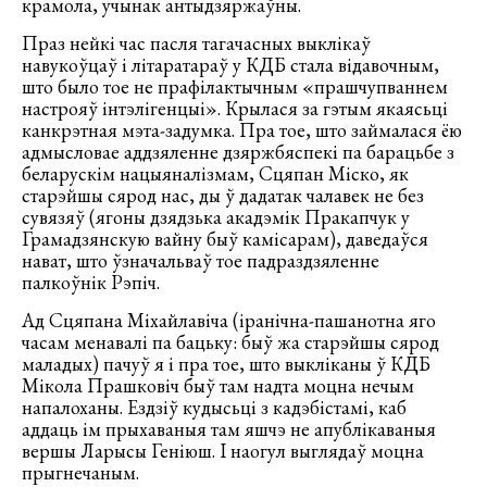
крамола, учынак антыдзяржаўны.
Праз нейкі час пасля тагачасных выклікаў
навукоўцаў і літаратараў у КДБ стала відавочным,
што было тое не прафілактычным «прашчупваннем
настрояў інтэлігенцыі». Крылася за гэтым якаясьці
канкрэтная мэта-задумка. Пра тое, што займалася ёю
адмысловае аддзяленне дзяржбяспекі па барацьбе з
беларускім нацыяналізмам, Сцяпан Міско, як
старэйшы сярод нас, ды ў дадатак чалавек не без
сувязяў (ягоны дзядзька акадэмік Пракапчук у
Грамадзянскую вайну быў камісарам), даведаўся
нават, што ўзначальваў тое падраздзяленне
палкоўнік Рэпіч.
Ад Сцяпана Міхайлавіча (іранічна-пашанотна яго
часам менавалі па бацьку: быў жа старэйшы сярод
маладых) пачуў я і пра тое, што выкліканы ў КДБ
Мікола Прашковіч быў там надта моцна нечым
напалоханы. Ездзіў кудысьці з кадэбістамі, каб
аддаць ім прыхаваныя там яшчэ не апублікаваныя
вершы Ларысы Геніюш. І наогул выглядаў моцна
прыгнечаным.