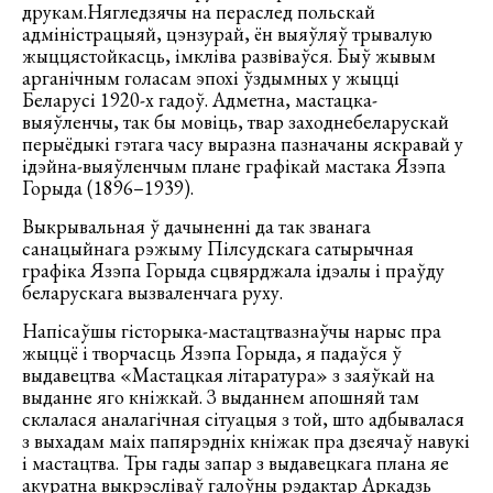
друкам.Нягледзячы на пераслед польскай
адміністрацыяй, цэнзурай, ён выяўляў трывалую
жыццястойкасць, імкліва развіваўся. Быў жывым
арганічным голасам эпохі ўздымных у жыцці
Беларусі 1920-х гадоў. Адметна, мастацка-
выяўленчы, так бы мовіць, твар заходнебеларускай
перыёдыкі гэтага часу выразна пазначаны яскравай у
ідэйна-выяўленчым плане графікай мастака Язэпа
Горыда (1896–1939).
Выкрывальная ў дачыненні да так званага
санацыйнага рэжыму Пілсудскага сатырычная
графіка Язэпа Горыда сцвярджала ідэалы і праўду
беларускага вызваленчага руху.
Напісаўшы гісторыка-мастацтвазнаўчы нарыс пра
жыццё і творчасць Язэпа Горыда, я падаўся ў
выдавецтва «Мастацкая літаратура» з заяўкай на
выданне яго кніжкай. З выданнем апошняй там
склалася аналагічная сітуацыя з той, што адбывалася
з выхадам маіх папярэдніх кніжак пра дзеячаў навукі
і мастацтва. Тры гады запар з выдавецкага плана яе
акуратна выкрэсліваў галоўны рэдактар Аркадзь