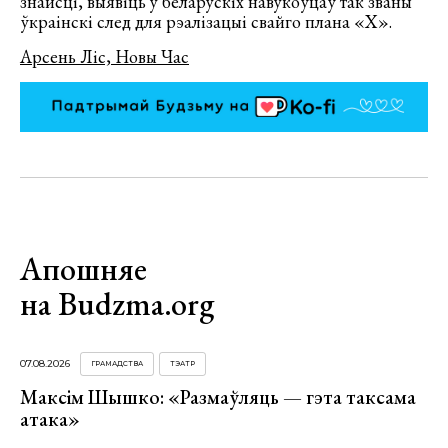
знайсці, выявіць у беларускіх навукоўцаў так званы
ўкраінскі след для рэалізацыі свайго плана «Х».
Арсень Ліс, Новы Час
Апошняе
на Budzma.org
07.08.2026
ГРАМАДСТВА
ТЭАТР
Максім Шышко: «Размаўляць — гэта таксама
атака»