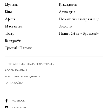
Музыка
Грамадства
Кіно
Адукацыя
Афіша
Псіхалогія і самаразвіццё
Мастацтва
Экалогія
Тэатр
Паштоўкі ад «Будзьма!»
Вандроўкі
Трызуб і Пагоня
ШТО ТАКОЕ «БУДЗЬМА БЕЛАРУСАМІ!»
АСОБЫ КАМПАНІІ
УСЕ ПРАЕКТЫ «БУДЗЬМА!»
КАРТА САЙТА
FACEBOOK
INSTAGRAM