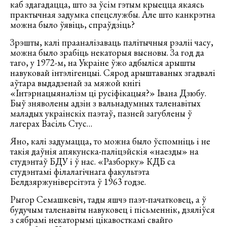
каб здагадацца, што за ўсім гэтым крыецца якаясь
практычная задумка спецслужбы. Але што канкрэтна
можна было ўявіць, спраўдзіць?
Зрэшты, калі прааналізаваць палітычныя рэаліі часу,
можна было зрабіць некаторыя высновы. За год да
таго, у 1972-м, на Украіне ўжо адбыліся арышты
навуковай інтэлігенцыі. Сярод арыштаваных згадвалі
аўтара выдадзенай за мяжой кнігі
«Інтэрнацыяналізм ці русіфікацыя?» Івана Дзюбу.
Быў зняволены адзін з вальнадумных таленавітых
маладых украінскіх паэтаў, пазней загублены ў
лагерах Васіль Стус…
Яно, калі задумацца, то можна было ўспомніць і не
такія даўнія апякунска-паліцэйскія «наезды» на
студэнтаў БДУ і ў нас. «Разборку» КДБ са
студэнтамі філалагічнага факультэта
Белдзяржуніверсітэта ў 1963 годзе.
Рыгор Семашкевіч, тады яшчэ паэт-пачатковец, а ў
будучым таленавіты навуковец і пісьменнік, дзяліўся
з сябрамі некаторымі цікавосткамі свайго