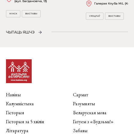
(вул. Багдановіча, 13)
Галерэя Клуба MiL (Kościu
МІНСК
ВЫСТАВЫ
УРОЦЛАЎ
ВЫСТАВЫ
ЧЫТАЦЬ ЯШЧЭ
Навіны
Сармат
Калумністыка
Разумняты
Гісторыя
Беларуская мова
Гісторыя за 5 хвілін
Гатуем з «Будзьма!»
Літаратура
Забавы