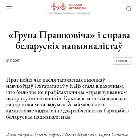
«Група Прашковіча» і справа
беларускіх нацыяналістаў
21.11.2017
ГІСТОРЫЯ
Праз нейкі час пасля тагачасных выклікаў
навукоўцаў і літаратараў у КДБ стала відавочным,
што было тое не прафілактычным «прашчупваннем
настрояў інтэлігенцыі». Крылася за гэтым якаясьці
канкрэтная мэта-задумка. А займалася ёю
адмысловае аддзяленне дзяржбяспекі па барацьбе з
беларускім нацыяналізмам.
Злева направа (ніжні шэраг) Міхась Шушкевіч, Барыс Сачанка,