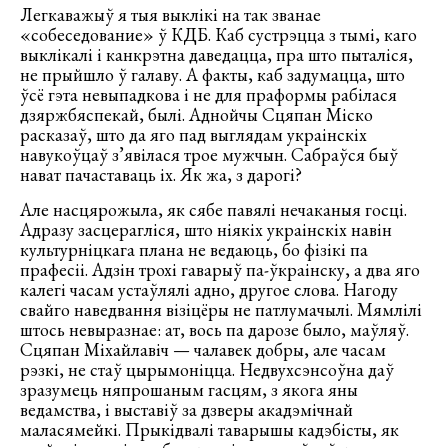
Легкаважыў я тыя выклікі на так званае
«собеседование» ў КДБ. Каб сустрэцца з тымі, каго
выклікалі і канкрэтна даведацца, пра што пыталіся,
не прыйшло ў галаву. А факты, каб задумацца, што
ўсё гэта невыпадкова і не для праформы рабілася
дзяржбяспекай, былі. Аднойчы Сцяпан Міско
расказаў, што да яго пад выглядам украінскіх
навукоўцаў з’явілася трое мужчын. Сабраўся быў
нават пачаставаць іх. Як жа, з дарогі?
Але насцярожыла, як сябе павялі нечаканыя госці.
Адразу засцерагліся, што ніякіх украінскіх навін
культурніцкага плана не ведаюць, бо фізікі па
прафесіі. Адзін трохі гаварыў па-ўкраінску, а два яго
калегі часам устаўлялі адно, другое слова. Нагоду
свайго наведвання візіцёры не патлумачылі. Мямлілі
штось невыразнае: ат, вось па дарозе было, маўляў.
Сцяпан Міхайлавіч — чалавек добры, але часам
рэзкі, не стаў цырымоніцца. Недвухсэнсоўна даў
зразумець няпрошаным гасцям, з якога яны
ведамства, і выставіў за дзверы акадэмічнай
маласямейкі. Прыкідвалі таварышы кадэбісты, як