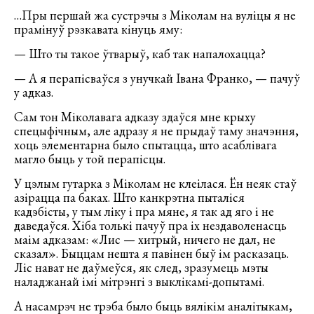
…Пры першай жа сустрэчы з Міколам на вуліцы я не
прамінуў рэзкавата кінуць яму:
— Што ты такое ўтварыў, каб так напалохацца?
— А я перапісваўся з унучкай Івана Франко, — пачуў
у адказ.
Сам тон Міколавага адказу здаўся мне крыху
спецыфічным, але адразу я не прыдаў таму значэння,
хоць элементарна было спытацца, што асаблівага
магло быць у той перапісцы.
У цэлым гутарка з Міколам не клеілася. Ён неяк стаў
азірацца па баках. Што канкрэтна пыталіся
кадэбісты, у тым ліку і пра мяне, я так ад яго і не
даведаўся. Хіба толькі пачуў пра іх нездаволенасць
маім адказам: «Лис — хитрый, ничего не дал, не
сказал». Быццам нешта я павінен быў ім расказаць.
Ліс нават не даўмеўся, як след, зразумець мэты
наладжанай імі мітрэнгі з выклікамі-допытамі.
А насамрэч не трэба было быць вялікім аналітыкам,