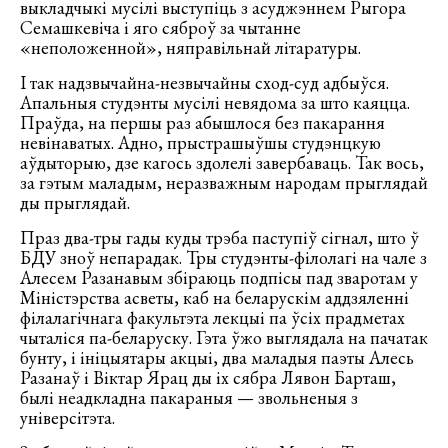
выкладчыкі мусілі выступіць з асуджэннем Рыгора
Семашкевіча і яго сяброў за чытанне
«неположенной», няправільнай літаратуры.
І так надзвычайна-незвычайны сход-суд адбыўся.
Апальныя студэнты мусілі невядома за што каяцца.
Праўда, на першы раз абышлося без пакарання
невінаватых. Адно, прыстрашыўшы студэнцкую
аўдыторыю, дзе кагось здолелі завербаваць. Так вось,
за гэтым маладым, неразважным народам прыглядай
ды прыглядай.
Праз два-тры гады куды трэба паступіў сігнал, што ў
БДУ зноў непарадак. Тры студэнты-філолагі на чале з
Алесем Разанавым збіраюць подпісы пад зваротам у
Міністэрства асветы, каб на беларускім аддзяленні
філалагічнага факультэта лекцыі па ўсіх прадметах
чыталіся па-беларуску. Гэта ўжо выглядала на пачатак
бунту, і ініцыятары акцыі, два маладыя паэты Алесь
Разанаў і Віктар Ярац ды іх сябра Лявон Барташ,
былі неадкладна пакараныя — звольненыя з
універсітэта.