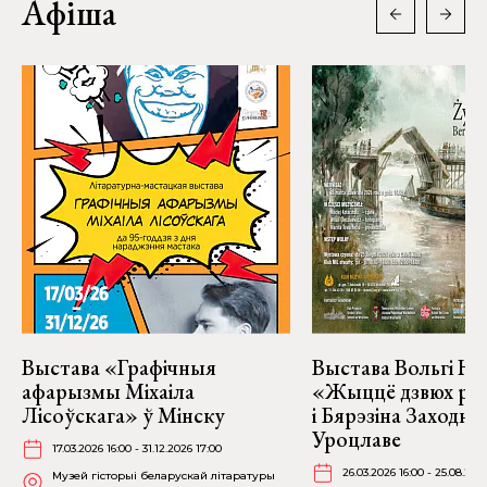
Афіша
Выстава «Графічныя
Выстава Вольгі На
афарызмы Міхаіла
«Жыццё дзвюх рэк
Лісоўскага» ў Мінску
і Бярэзіна Заходня
Уроцлаве
17.03.2026 16:00 - 31.12.2026 17:00
26.03.2026 16:00 - 25.08.202
Музей гісторыі беларускай літаратуры