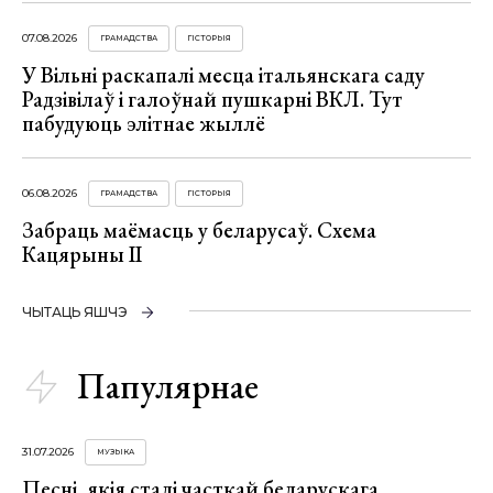
07.08.2026
ГРАМАДСТВА
ГІСТОРЫЯ
У Вільні раскапалі месца італьянскага саду
Радзівілаў і галоўнай пушкарні ВКЛ. Тут
пабудуюць элітнае жыллё
06.08.2026
ГРАМАДСТВА
ГІСТОРЫЯ
Забраць маёмасць у беларусаў. Схема
Кацярыны ІІ
ЧЫТАЦЬ ЯШЧЭ
Папулярнае
31.07.2026
МУЗЫКА
Песні, якія сталі часткай беларускага