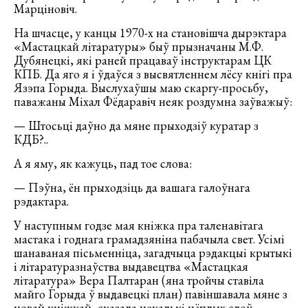
Марціновіч.
На шчасце, у канцы 1970-х на становішча дырэктара
«Мастацкай літаратуры» быў прызначаны М.Ф.
Дубянецкі, які раней працаваў інструктарам ЦК
КПБ. Да яго я і ўдаўся з высвятленнем лёсу кнігі пра
Язэпа Горыда. Выслухаўшы маю скаргу-просьбу,
паважаны Міхал Фёдаравіч неяк роздумна заўважыў:
— Штосьці даўно да мяне прыходзіў куратар з
КДБ?..
А я яму, як кажуць, пад тое слова:
— Пэўна, ён прыходзіць да вашага галоўнага
рэдактара.
У наступным годзе мая кніжка пра таленавітага
мастака і годнага грамадзяніна пабачыла свет. Усімі
шанаваная пісьменніца, загадчыца рэдакцыі крытыкі
і літаратуразнаўства выдавецтва «Мастацкая
літаратура» Вера Палтаран (яна тройчы ставіла
майго Горыда ў выдавецкі план) павіншавала мяне з
новай кніжкай, сказала некалькі цёплых слоў.