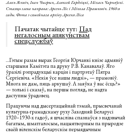
Алесь Ясквіч, Іван Чыгрын, Аляксей Гардзіцкі, Міхась Чарняўскі.
Стаяць злева направа: Арсень Ліс і Мікола Прашковіч. 1960-я
гады. Фота з сямейнага архіву Арсеня Ліса
Пачатак чытайце тут:
Пад
негалосным апякунствам
спецслужбаў
…Гэтым разам вырак Георгія Юрчанкі кнізе адмяніў
старшыня Камітэта па друку Р.В. Канавалаў. Яго
ўразілі рэпрадукцыі карцін і партрэтаў Пятра
Сергіевіча. «Некія ўсе нашы людзі», — прамовіў.
Многа не дам, пяць аркушаў. А заяўка ў вас ёсць?»
— толькі і сказаў, на першы погляд, не надта
даступны ўрадовец.
Працуючы над дысертацыйнай тэмай, прысвечанай
культурна-грамадскаму руху Заходняй Беларусі
1920–1930-х гадоў, я шчасліва спазнаўся з надзвычай
багатым, шматгалосым, нацыятворным па прыродзе
сваёй віленскім беларускім перыядычным