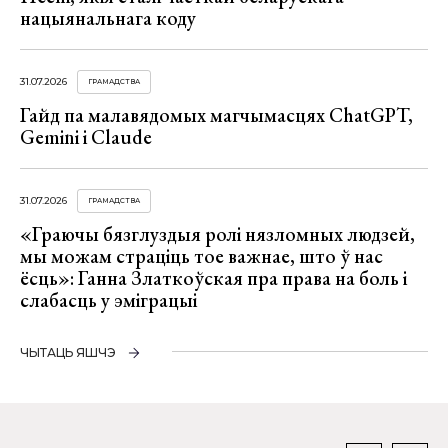
нацыянальнага коду
31.07.2026
ГРАМАДСТВА
Гайд па малавядомых магчымасцях ChatGPT,
Gemini і Claude
31.07.2026
ГРАМАДСТВА
«Граючы бязглуздыя ролі нязломных людзей,
мы можам страціць тое важнае, што ў нас
ёсць»: Ганна Златкоўская пра права на боль і
слабасць у эміграцыі
ЧЫТАЦЬ ЯШЧЭ