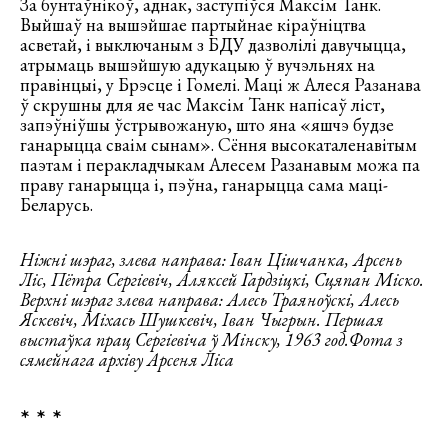
За бунтаўнікоў, аднак, заступіўся Максім Танк.
Выйшаў на вышэйшае партыйнае кіраўніцтва
асветай, і выключаным з БДУ дазволілі давучыцца,
атрымаць вышэйшую адукацыю ў вучэльнях на
правінцыі, у Брэсце і Гомелі. Маці ж Алеся Разанава
ў скрушны для яе час Максім Танк напісаў ліст,
запэўніўшы ўстрывожаную, што яна «яшчэ будзе
ганарыцца сваім сынам». Сёння высокаталенавітым
паэтам і перакладчыкам Алесем Разанавым можа па
праву ганарыцца і, пэўна, ганарыцца сама маці-
Беларусь.
Ніжні шэраг, злева направа: Іван Цішчанка, Арсень
Ліс, Пётра
Сергіевіч, Аляксей Гардзіцкі, Сцяпан Міско.
Верхні шэраг злева направа:
Алесь Траяноўскі, Алесь
Яскевіч, Міхась Шушкевіч, Іван Чыгрын.
Першая
выстаўка прац Сергіевіча ў Мінску, 1963 год.
Фота з
сямейнага архіву Арсеня Ліса
* * *