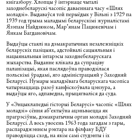
кнігазбору. Хлопцы ў інтэрнаце чыталі
заходнебеларускі часопіс даваеннага часу «Шлях
моладзі». Выдаваўся той перыёдык у Вільні з 1929 па
1939 год трыма маладымі беларускімі журналістамі
Язэпам Найдзюком, Мар’янам Пацюкевічам і
Янкам Багдановічам.
Выдаўцы стаялі на дэмакратычных незалежніцкіх
беларускіх пазіцыях, адстойвалі сацыяльныя і
нацыянальныя інтарэсы заходнебеларускага
жыхарства. Выданне клікала да супраціву
паланізацыі, якая паслядоўна праводзілася
польскімі ўрадамі, яго адміністрацыяй у Заходняй
Беларусі. Нумары маладзёвага беларускага часопіса
чатырнаццаць разоў канфіскоўвала цэнзура, а
выдаўцы яго, адпаведна, прыцягваліся да суда.
У «Энцыклапедыі гісторыі Беларусі» часопіс «Шлях
моладзі» сёння аб’ектыўна ацэньваецца як
прагрэсіўны, дэмакратычны орган моладзі Заходняй
Беларусі. А вось увосень 1963 года загадам з гары,
распараджэннем рэктара на філфаку БДУ
праводзіцца сход, на якім самі студэнты і іх