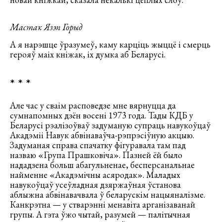
Мастак Язэп Горыд
А я нарэшце ўразумеў, каму карціць жыццё і смерць
герояў маіх кніжак, іх думка аб Беларусі.
* * *
Але час у сваім расповедзе мне вярнуцца да
сумнапомных дзён восені 1973 года. Тады КДБ у
Беларусі рэалізоўваў задуманую супраць навукоўцаў
Акадэміі Навук абвінаваўча-рэпрэсіўную акцыю.
Задуманая справа спачатку фігуравала там пад
назваю «Група Прашковіча». Пазней ёй было
нададзена больш абагульненае, бесперсанальнае
найменне «Акадэмічны асяродак». Маладых
навукоўцаў усеўладная дзяржаўная ўстанова
аблыжна абвінавачвала ў беларускім нацыяналізме.
Канкрэтна — у стварэнні менавіта арганізаванай
групы. А гэта ўжо чытай, разумей — палітычная