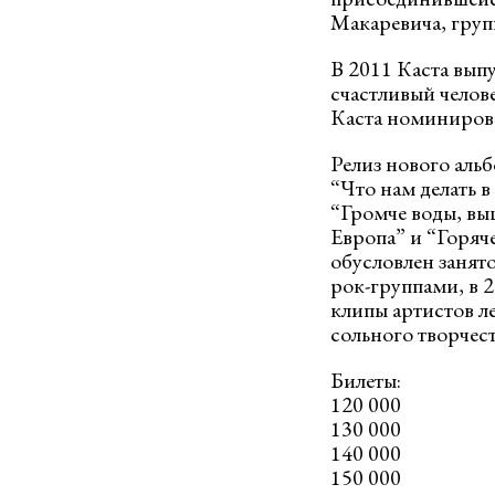
Макаревича, груп
В 2011 Каста вып
счастливый челове
Каста номиниров
Релиз нового аль
“Что нам делать в
“Громче воды, выш
Европа” и “Горяч
обусловлен занято
рок-группами, в 2
клипы артистов л
сольного творчес
Билеты:
120 000
130 000
140 000
150 000