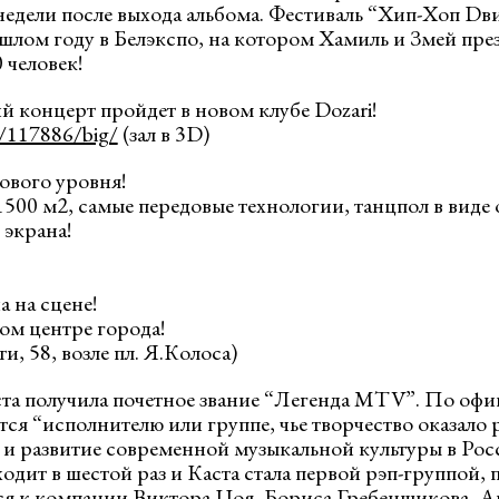
недели после выхода альбома. Фестиваль “Хип-Хоп D
лом году в Белэкспо, на котором Хамиль и Змей пре
 человек!
ий концерт пройдет в новом клубе Dozari!
D/117886/big/
(зал в 3D)
ового уровня!
1500 м2, самые передовые технологии, танцпол в виде
экрана!
 на сцене!
ом центре города!
и, 58, возле пл. Я.Колоса)
ста получила почетное звание “Легенда MTV”. По офи
тся “исполнителю или группе, чье творчество оказало
и развитие современной музыкальной культуры в Рос
дит в шестой раз и Каста стала первой рэп-группой, 
я к компании Виктора Цоя, Бориса Гребенщикова, А