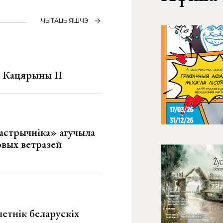
ЧЫТАЦЬ ЯШЧЭ
а Кацярыны ІІ
астрычніка» агучыла
овых ветразей
летнік беларускіх