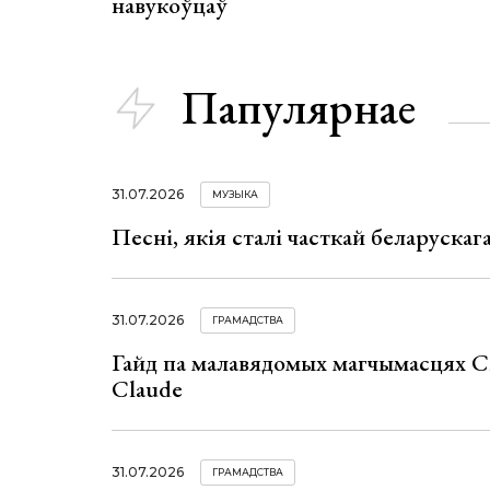
навукоўцаў
Папулярнае
31.07.2026
МУЗЫКА
Песні, якія сталі часткай беларуска
31.07.2026
ГРАМАДСТВА
Гайд па малавядомых магчымасцях C
Claude
31.07.2026
ГРАМАДСТВА