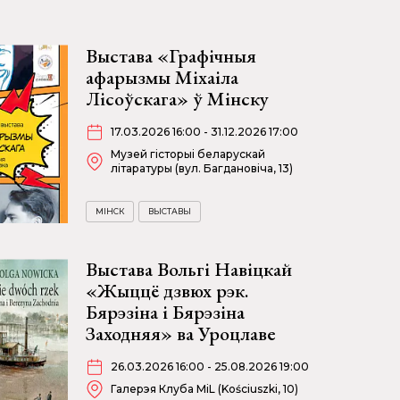
Выстава «Графічныя
афарызмы Міхаіла
Лісоўскага» ў Мінску
17.03.2026 16:00 - 31.12.2026 17:00
Музей гісторыі беларускай
літаратуры (вул. Багдановіча, 13)
МІНСК
ВЫСТАВЫ
Выстава Вольгі Навіцкай
«Жыццё дзвюх рэк.
Бярэзіна і Бярэзіна
Заходняя» ва Уроцлаве
26.03.2026 16:00 - 25.08.2026 19:00
Галерэя Клуба MiL (Kościuszki, 10)