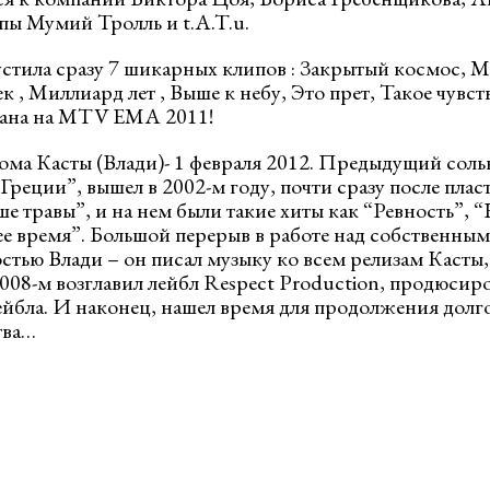
пы Мумий Тролль и t.A.T.u.
устила сразу 7 шикарных клипов : Закрытый космос, 
к , Миллиард лет , Выше к небу, Это прет, Такое чувс
ана на MTV EMA 2011!
бома Касты (Влади)- 1 февраля 2012. Предыдущий сол
 Греции”, вышел в 2002-м году, почти сразу после пла
е травы”, и на нем были такие хиты как “Ревность”, 
ее время”. Большой перерыв в работе над собственны
стью Влади – он писал музыку ко всем релизам Касты,
008-м возглавил лейбл Respect Production, продюсир
ейбла. И наконец, нашел время для продолжения дол
тва…