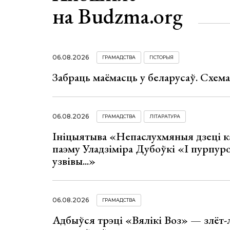
на Budzma.org
06.08.2026
ГРАМАДСТВА
ГІСТОРЫЯ
Забраць маёмасць у беларусаў. Схем
06.08.2026
ГРАМАДСТВА
ЛІТАРАТУРА
Ініцыятыва «Непаслухмяныя дзеці к
паэму Уладзіміра Дубоўкі «І пурпур
узвівы...»
06.08.2026
ГРАМАДСТВА
Адбыўся трэці «Вялікі Воз» — злёт-