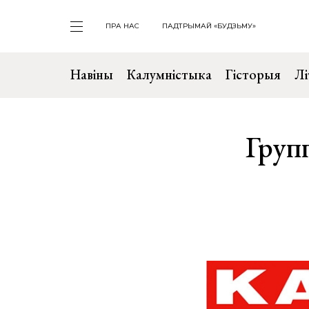
ПРА НАС
ПАДТРЫМАЙ «БУДЗЬМУ»
Навіны
Калумністыка
Гісторыя
Лі
Груп