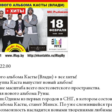
-22.00
о альбома Касты (Влади) + все хиты!
уппа Каста выпустит новый альбом!
ие масштаба всего постсоветского пространства.
ия нового альбома Руны.
н.
Одним из первых городов в СНГ, в котором состои
ьбома Касты, станет Минск. По уже сложившейся тра
 возможность насладится новыми творениями любимы