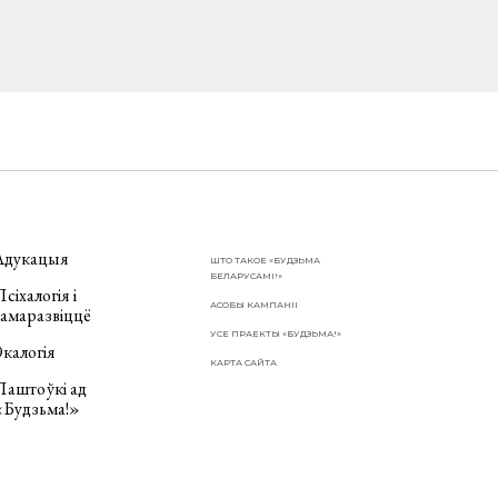
Адукацыя
ШТО ТАКОЕ «БУДЗЬМА
БЕЛАРУСАМІ!»
сіхалогія і
АСОБЫ КАМПАНІІ
самаразвіццё
УСЕ ПРАЕКТЫ «БУДЗЬМА!»
калогія
КАРТА САЙТА
Паштоўкі ад
«Будзьма!»