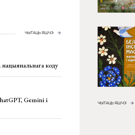
ЧЫТАЦЬ ЯШЧЭ
га нацыянальнага коду
hatGPT, Gemini і
ЧЫТАЦЬ ЯШЧЭ