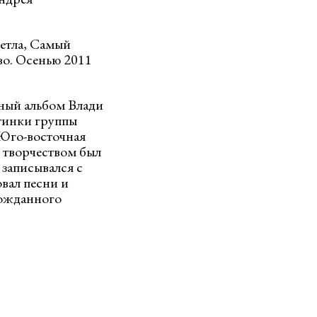
Метла, Самый
тво. Осенью 2011
ьный альбом Влади
стинки группы
“Юго-восточная
м творчеством был
 записывался с
овал песни и
гожданного