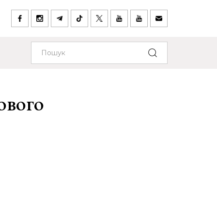
ового