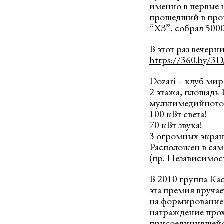
именно в первые 
прошедший в прош
“ХЗ”, собрал 5000
В этот раз вечерн
https://360.by/3
Dozari – клуб мир
2 этажа, площадь 
мультимедийного 
100 кВт света!
70 кВт звука!
3 огромных экрана
Расположен в сам
(пр. Независимост
В 2010 группа Ка
эта премия вручае
на формирование 
награждение прохо
присоединившейс