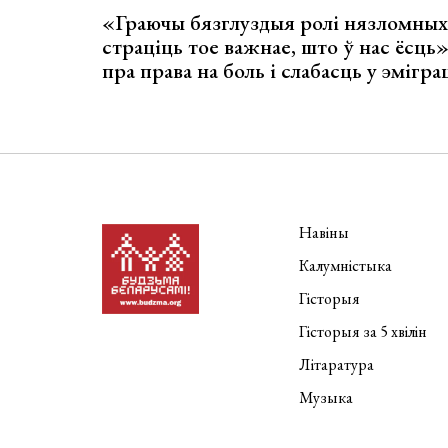
«Граючы бязглуздыя ролі нязломны
страціць тое важнае, што ў нас ёсць
пра права на боль і слабасць у эмігра
Навіны
Калумністыка
Гісторыя
Гісторыя за 5 хвілін
Літаратура
Музыка