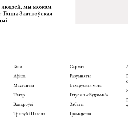
х людзей, мы можам
»: Ганна Златкоўская
цыі
Кіно
Сармат
Афіша
Разумняты
П
Мастацтва
Беларуская мова
Э
Тэатр
Гатуем з «Будзьма!»
Вандроўкі
Забавы
Трызуб і Пагоня
Грамадства