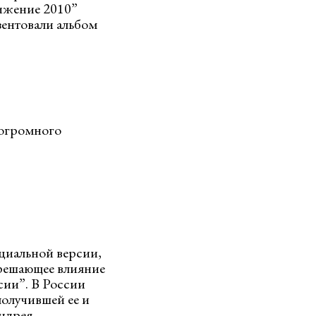
вижение 2010”
зентовали альбом
 огромного
циальной версии,
 решающее влияние
сии”. В России
получившей ее и
ндрея