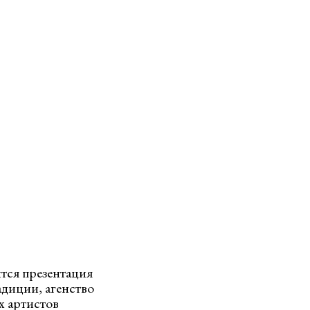
тся презентация
диции, агенство
х артистов