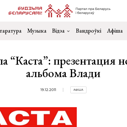
таратура
Музыка
Відэа
Вандроўкі
Афіша
па “Каста”: презентация н
альбома Влади
19.12.2011
АФІША