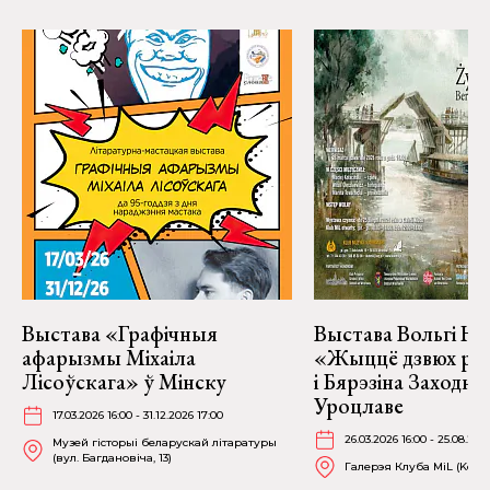
Выстава «Графічныя
Выстава Вольгі На
афарызмы Міхаіла
«Жыццё дзвюх рэк
Лісоўскага» ў Мінску
і Бярэзіна Заходня
Уроцлаве
17.03.2026 16:00 - 31.12.2026 17:00
26.03.2026 16:00 - 25.08.202
Музей гісторыі беларускай літаратуры
(вул. Багдановіча, 13)
Галерэя Клуба MiL (Kościu