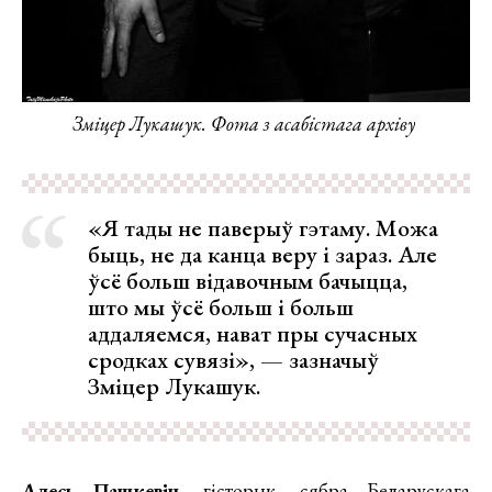
Зміцер Лукашук. Фота з асабістага архіву
«Я тады не паверыў гэтаму. Можа
быць, не да канца веру і зараз. Але
ўсё больш відавочным бачыцца,
што мы ўсё больш і больш
аддаляемся, нават пры сучасных
сродках сувязі», — зазначыў
Зміцер Лукашук.
Алесь Пашкевіч
, гісторык, сябра Беларускага