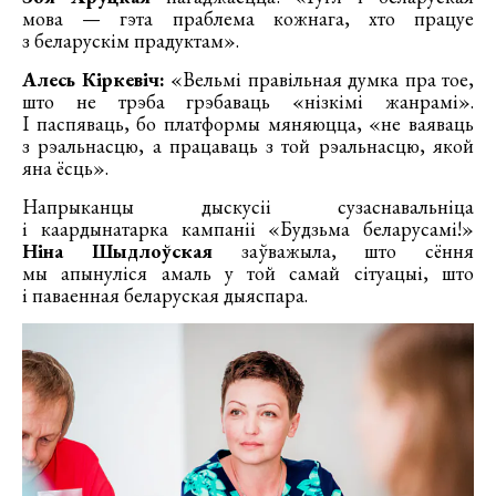
мова — гэта праблема кожнага, хто працуе
з беларускім прадуктам».
Алесь Кіркевіч:
«Вельмі правільная думка пра тое,
што не трэба грэбаваць «нізкімі жанрамі».
І паспяваць, бо платформы мяняюцца, «не ваяваць
з рэальнасцю, а працаваць з той рэальнасцю, якой
яна ёсць».
Напрыканцы дыскусіі сузаснавальніца
і каардынатарка кампаніі «Будзьма беларусамі!»
Ніна Шыдлоўская
заўважыла, што сёння
мы апынуліся амаль у той самай сітуацыі, што
і паваенная беларуская дыяспара.