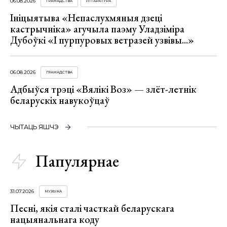
06.08.2026
ГРАМАДСТВА
ЛІТАРАТУРА
Ініцыятыва «Непаслухмяныя дзеці
кастрычніка» агучыла паэму Уладзіміра
Дубоўкі «І пурпуровых ветразей узвівы...»
06.08.2026
ГРАМАДСТВА
Адбыўся трэці «Вялікі Воз» — злёт-летнік
беларускіх навукоўцаў
ЧЫТАЦЬ ЯШЧЭ
Папулярнае
31.07.2026
МУЗЫКА
Песні, якія сталі часткай беларускага
нацыянальнага коду