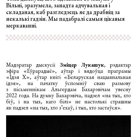
Вільні, зразумела, занадта адчувальная і
складаная, каб разгледзець яе да драбніц за
некалькі гадзін. Мы падабралі самыя цікавыя
меркаванні.
Мадэратар дыскусіі
Зміцер Лукашук
, рэдактар
эфіра «Еўрарадыё», аўтар і вядоўца праграмы
«Ідэя Х», аўтар кнігі «Беларуская нацыянальная
ідэя», на пачатку ўспомніў сваю размову
з пісьменнікам Альгердам Бахарэвічам увесну
2022 года. На думку Бахарэвіча, падзел «на тых, хто
біў, і на тых, каго білі» не настолькі страшны
як падзел «на тых, хто з’ехаў, і тых, хто застаўся».