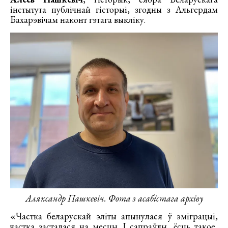
інстытута публічнай гісторыі, згодны з Альгердам
Бахарэвічам наконт гэтага выкліку.
Аляксандр Пашкевіч. Фота з асабістага архіву
«Частка беларускай эліты апынулася ў эміграцыі,
частка засталася на месцы. І сапраўды, ёсць такое,