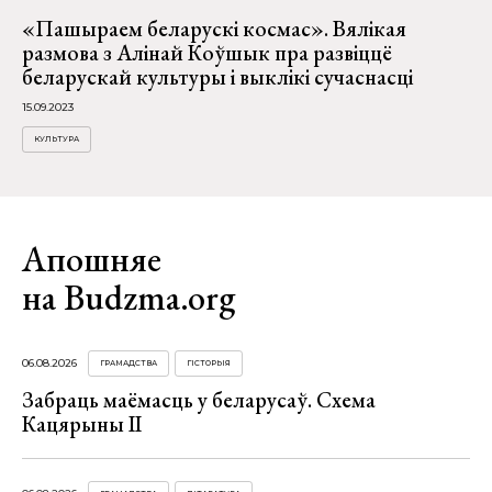
«Пашыраем беларускі космас». Вялікая
размова з Алінай Коўшык пра развіццё
беларускай культуры і выклікі сучаснасці
15.09.2023
КУЛЬТУРА
Апошняе
на Budzma.org
06.08.2026
ГРАМАДСТВА
ГІСТОРЫЯ
Забраць маёмасць у беларусаў. Схема
Кацярыны ІІ