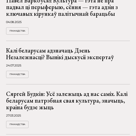
Павел Баркоўскі: Культура — гэта не пра
падвал ці перыферыю, сёння — гэта адзін з
ключавых кірункаў палітычнай барацьбы
04.08.2025
ГРАМАДСТВА
Калі беларусам адзначаць Дзень
Незалежнасці? Вынікі дыскусіі экспертаў
24.07.2025
ГРАМАДСТВА
Сяргей Будкін: Усё залежыць ад нас саміх. Калі
беларусам патрэбная свая культура, значыць,
краіна будзе жыць
27.03.2025
ГРАМАДСТВА