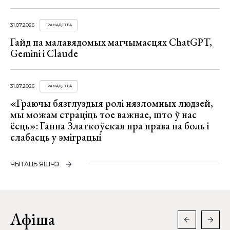
31.07.2026
ГРАМАДСТВА
Гайд па малавядомых магчымасцях ChatGPT,
Gemini і Claude
31.07.2026
ГРАМАДСТВА
«Граючы бязглуздыя ролі нязломных людзей,
мы можам страціць тое важнае, што ў нас
ёсць»: Ганна Златкоўская пра права на боль і
слабасць у эміграцыі
ЧЫТАЦЬ ЯШЧЭ
Афіша