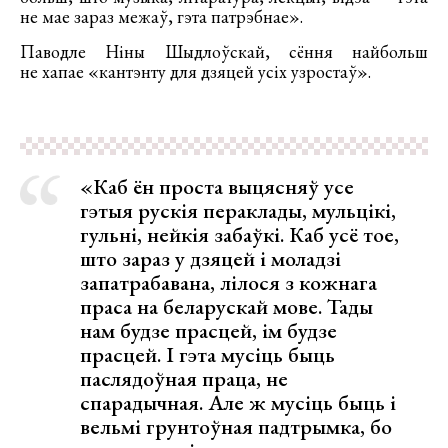
не мае зараз межаў, гэта патрэбнае».
Паводле Ніны Шыдлоўскай, сёння найбольш
не хапае «кантэнту для дзяцей усіх узростаў».
«Каб ён проста выцясняў усе
гэтыя рускія пераклады, мульцікі,
гульні, нейкія забаўкі. Каб усё тое,
што зараз у дзяцей і моладзі
запатрабавана, лілося з кожнага
праса на беларускай мове. Тады
нам будзе прасцей, ім будзе
прасцей. І гэта мусіць быць
паслядоўная праца, не
спарадычная. Але ж мусіць быць і
вельмі грунтоўная падтрымка, бо