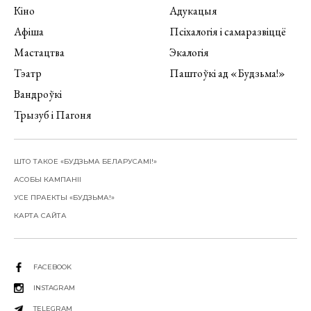
Кіно
Адукацыя
Афіша
Псіхалогія і самаразвіццё
Мастацтва
Экалогія
Тэатр
Паштоўкі ад «Будзьма!»
Вандроўкі
Трызуб і Пагоня
ШТО ТАКОЕ «БУДЗЬМА БЕЛАРУСАМІ!»
АСОБЫ КАМПАНІІ
УСЕ ПРАЕКТЫ «БУДЗЬМА!»
КАРТА САЙТА
FACEBOOK
INSTAGRAM
TELEGRAM