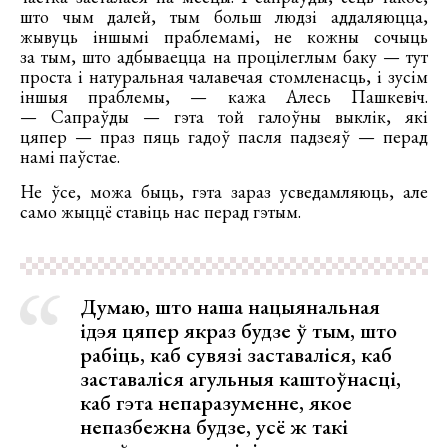
што чым далей, тым больш людзі аддаляюцца,
жывуць іншымі праблемамі, не кожны сочыць
за тым, што адбываецца на процілеглым баку — тут
проста і натуральная чалавечая стомленасць, і зусім
іншыя праблемы, — кажа Алесь Пашкевіч.
— Сапраўды — гэта той галоўны выклік, які
цяпер — праз пяць гадоў пасля падзеяў — перад
намі паўстае.
Не ўсе, можа быць, гэта зараз усведамляюць, але
само жыццё ставіць нас перад гэтым.
Думаю, што наша нацыянальная
ідэя цяпер якраз будзе ў тым, што
рабіць, каб сувязі заставаліся, каб
заставаліся агульныя каштоўнасці,
каб гэта непаразуменне, якое
непазбежна будзе, усё ж такі