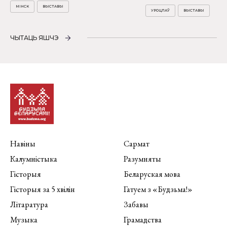
МІНСК
ВЫСТАВЫ
УРОЦЛАЎ
ВЫСТАВЫ
ЧЫТАЦЬ ЯШЧЭ
Навіны
Сармат
Калумністыка
Разумняты
Гісторыя
Беларуская мова
Гісторыя за 5 хвілін
Гатуем з «Будзьма!»
Літаратура
Забавы
Музыка
Грамадства