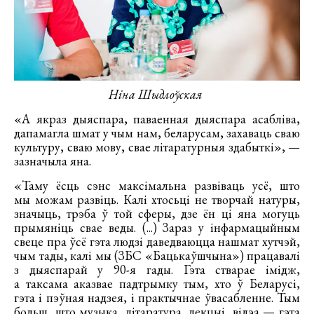
Ніна Шыдлоўская
«А якраз дыяспара, паваенная дыяспара асабліва,
дапамагла шмат у чым нам, беларусам, захаваць сваю
культуру, сваю мову, свае літаратурныя здабыткі», —
зазначыла яна.
«Таму ёсць сэнс максімальна развіваць усё, што
мы можам развіць. Калі хтосьці не творчай натуры,
значыць, трэба ў той сферы, дзе ён ці яна могуць
прымяніць свае веды. (...) Зараз у інфармацыйным
свеце пра ўсё гэта людзі даведваюцца нашмат хутчэй,
чым тады, калі мы (ЗБС «Бацькаўшчына») працавалі
з дыяспарай у 90-я гады. Гэта стварае імідж,
а таксама аказвае падтрымку тым, хто ў Беларусі,
гэта і пэўная надзея, і практычнае ўвасабленне. Тым
больш, што музыка, літаратура, лекцыі, відэа — гэта