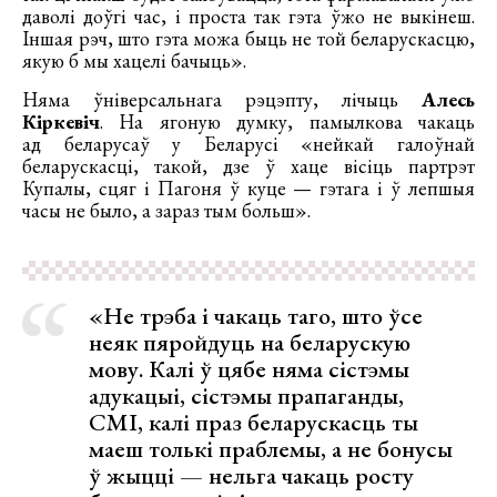
даволі доўгі час, і проста так гэта ўжо не выкінеш.
Іншая рэч, што гэта можа быць не той беларускасцю,
якую б мы хацелі бачыць».
Няма ўніверсальнага рэцэпту, лічыць
Алесь
Кіркевіч
. На ягоную думку, памылкова чакаць
ад беларусаў у Беларусі «нейкай галоўнай
беларускасці, такой, дзе ў хаце вісіць партрэт
Купалы, сцяг і Пагоня ў куце — гэтага і ў лепшыя
часы не было, а зараз тым больш».
«Не трэба і чакаць таго, што ўсе
неяк пяройдуць на беларускую
мову. Калі ў цябе няма сістэмы
адукацыі, сістэмы прапаганды,
СМІ, калі праз беларускасць ты
маеш толькі праблемы, а не бонусы
ў жыцці — нельга чакаць росту