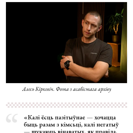
Алесь Кіркевіч. Фота з асабістага архіву
«Калі ёсць пазітыўнае — хочацца
быць разам з кімсьці, калі негатыў
— шукаюць вінаватых, як правіла,