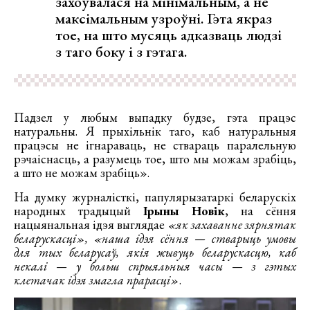
захоўвалася на мінімальным, а не
максімальным узроўні. Гэта якраз
тое, на што мусяць адказваць людзі
з таго боку і з гэтага.
Падзел у любым выпадку будзе, гэта працэс
натуральны. Я прыхільнік таго, каб натуральныя
працэсы не ігнараваць, не ствараць паралельную
рэчаіснасць, а разумець тое, што мы можам зрабіць,
а што не можам зрабіць».
На думку журналісткі, папулярызатаркі беларускіх
народных традыцый
Ірыны Новік
, на сёння
нацыянальная ідэя выглядае
«як захаванне зярнятак
беларускасці», «наша ідэя сёння — стварыць умовы
для тых беларусаў, якія жывуць беларускасцю, каб
некалі — у больш спрыяльныя часы — з гэтых
клетачак ідэя змагла прарасці»
.