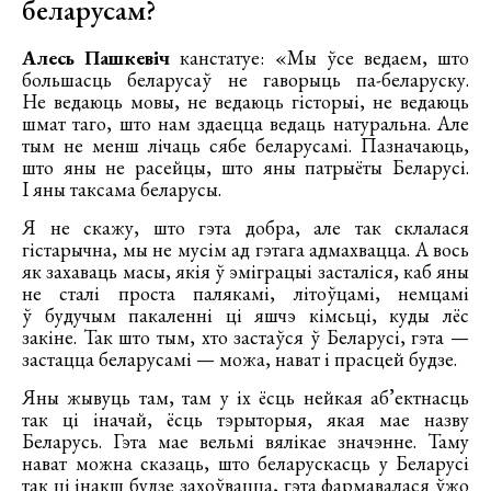
беларусам?
Алесь Пашкевіч
канстатуе: «Мы ўсе ведаем, што
большасць беларусаў не гаворыць па-беларуску.
Не ведаюць мовы, не ведаюць гісторыі, не ведаюць
шмат таго, што нам здаецца ведаць натуральна. Але
тым не менш лічаць сябе беларусамі. Пазначаюць,
што яны не расейцы, што яны патрыёты Беларусі.
І яны таксама беларусы.
Я не скажу, што гэта добра, але так склалася
гістарычна, мы не мусім ад гэтага адмахвацца. А вось
як захаваць масы, якія ў эміграцыі засталіся, каб яны
не сталі проста палякамі, літоўцамі, немцамі
ў будучым пакаленні ці яшчэ кімсьці, куды лёс
закіне. Так што тым, хто застаўся ў Беларусі, гэта —
застацца беларусамі — можа, нават і прасцей будзе.
Яны жывуць там, там у іх ёсць нейкая аб’ектнасць
так ці іначай, ёсць тэрыторыя, якая мае назву
Беларусь. Гэта мае вельмі вялікае значэнне. Таму
нават можна сказаць, што беларускасць у Беларусі
так ці інакш будзе захоўвацца, гэта фармавалася ўжо