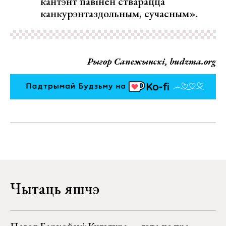
кантэнт павінен стварацца
канкурэнтаздольным, сучасным».
Рыгор Сапежынскі, budzma.org
Чытаць яшчэ