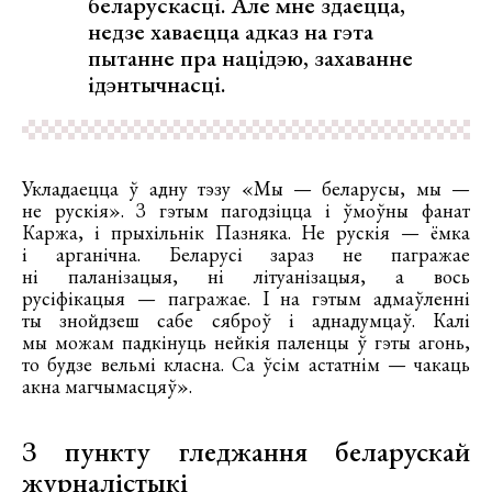
беларускасці. Але мне здаецца,
недзе хаваецца адказ на гэта
пытанне пра націдэю, захаванне
ідэнтычнасці.
Укладаецца ў адну тэзу «Мы — беларусы, мы —
не рускія». З гэтым пагодзіцца і ўмоўны фанат
Каржа, і прыхільнік Пазняка. Не рускія — ёмка
і арганічна. Беларусі зараз не пагражае
ні паланізацыя, ні літуанізацыя, а вось
русіфікацыя — пагражае. І на гэтым адмаўленні
ты знойдзеш сабе сяброў і аднадумцаў. Калі
мы можам падкінуць нейкія паленцы ў гэты агонь,
то будзе вельмі класна. Са ўсім астатнім — чакаць
акна магчымасцяў».
З пункту гледжання беларускай
журналістыкі