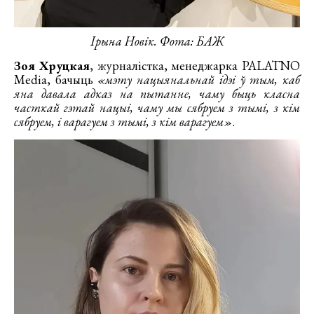
Ірына Новік. Фота: БАЖ
Зоя Хруцкая
, журналістка, менеджарка PALATNO
Media, бачыць
«мэту нацыянальнай ідэі ў тым, каб
яна давала адказ на пытанне, чаму быць класна
часткай гэтай нацыі, чаму мы сябруем з тымі, з кім
сябруем, і варагуем з тымі, з кім варагуем»
.