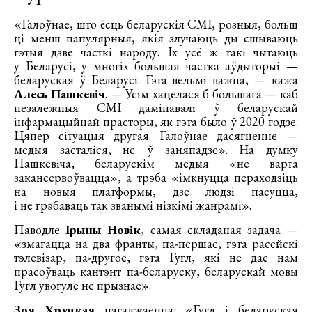
«Галоўнае, што ёсць беларускія СМІ, розныя, больш
ці менш папулярныя, якія злучаюць ды сшываюць
гэтыя дзве часткі народу. Іх усё ж такі чытаюць
у Беларусі, у многіх большая частка аўдыторыі —
беларуская ў Беларусі. Гэта вельмі важна, — кажа
Алесь Пашкевіч
. — Усім хацелася б большага — каб
незалежныя СМІ дамінавалі ў беларускай
інфармацыйнай прасторы, як гэта было ў 2020 годзе.
Цяпер сітуацыя другая. Галоўнае дасягненне —
медыя засталіся, не ў заняпадзе». На думку
Пашкевіча, беларускім медыя «не варта
закансервоўвацца», а трэба «імкнуцца пераходзіць
на новыя платформы, дзе людзі пасуцца,
і не грэбаваць так званымі нізкімі жанрамі».
Паводле
Ірыны Новік
, самая складаная задача —
«змагацца на два франты, па-першае, гэта расейскі
тэлевізар, па-другое, гэта Гугл, які не дае нам
прасоўваць кантэнт па-беларуску, беларускай мовы
Гугл увогуле не прызнае».
Зоя Хруцкая
пагаджаецца: «Гугл і беларуская