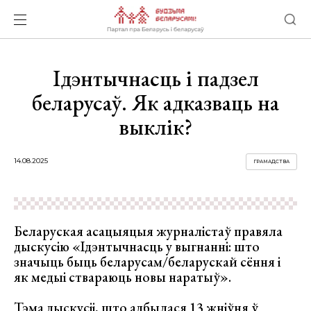
Ідэнтычнасць і падзел
беларусаў. Як адказваць на
выклік?
14.08.2025
ГРАМАДСТВА
Беларуская асацыяцыя журналістаў правяла
дыскусію «Ідэнтычнасць у выгнанні: што
значыць быць беларусам/беларускай сёння і
як медыі ствараюць новы наратыў».
Тэма дыскусіі, што адбылася 13 жніўня ў