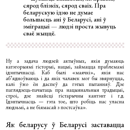
сярод блізкіх, сярод сваіх. Пра
беларускую ідэю не думае
большасць ані ў Беларусі, ані ў
эміграцыі — людзі проста жывуць
сваё жыццё.
Ну а задача людзей актыўных, якія думаюць
катэгорыямі гісторыі, нацыі, займацца праблемамі
ідэнтычнасці. Каб былі «маячкі», якія нас
аб’ядноўваюць і да якіх чалавек мог бы звярнуцца,
калі ўжо ён даспеў да гэтых пытанняў. Дзе
паглядзець-пачытаць пра нацыянальныя традыцыі,
строі, дзе знайсці гістарычны кантэнт і г.д.
Ідэнтычнасць — гэта тое, што робіць нас уласна
людзьмі, а не біямасай з постсаўка».
Як беларусу ў Беларусі заставацца