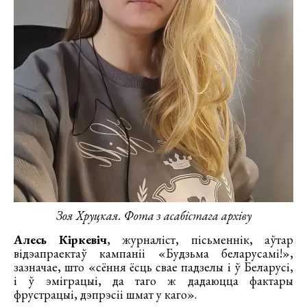
Зоя Хруцкая. Фота з асабістага архіву
Алесь Кіркевіч
, журналіст, пісьменнік, аўтар
відэапраектаў кампаніі «Будзьма беларусамі!»,
зазначае, што «сёння ёсць свае падзелы і ў Беларусі,
і ў эміграцыі, да таго ж дадаюцца фактары
фрустрацыі, дэпрэсіі шмат у каго».