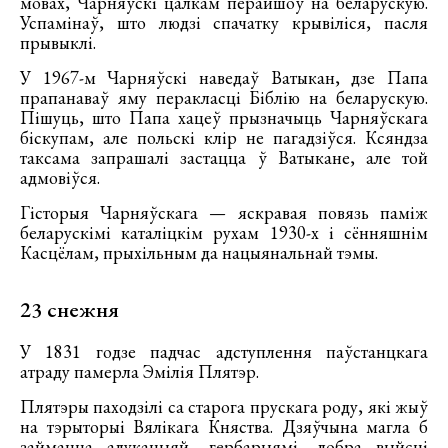
мовах, Чарняўскі цалкам перайшоў на беларускую.
Успамінаў, што людзі спачатку крывіліся, пасля
прывыклі.
У 1967-м Чарняўскі наведаў Ватыкан, дзе Папа
прапанаваў яму перакласці Біблію на беларускую.
Пішуць, што Папа хацеў прызначыць Чарняўскага
біскупам, але польскі клір не пагадзіўся. Ксяндза
таксама запрашалі застацца ў Ватыкане, але той
адмовіўся.
Гісторыя Чарняўскага — яскравая повязь паміж
беларускімі каталіцкім рухам 1930-х і сённяшнім
Касцёлам, прыхільным да нацыянальнай тэмы.
23 снежня
У 1831 годзе падчас адступлення паўстанцкага
атраду памерла Эмілія Плятэр.
Плятэры паходзілі са старога прускага роду, які жыў
на тэрыторыі Вялікага Княства. Дзяўчына магла б
займацца адукацыяй, гербарыямі, добра выйсці