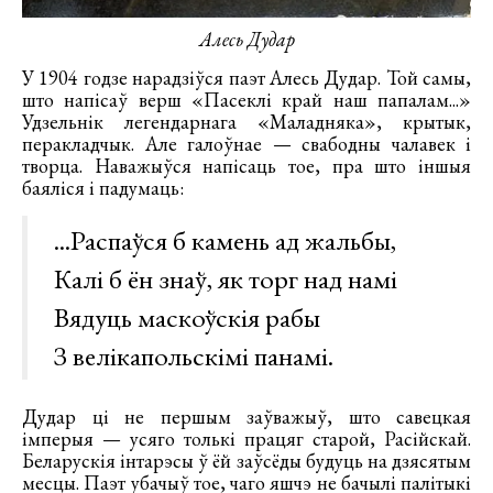
Алесь Дудар
У 1904 годзе нарадзіўся паэт Алесь Дудар. Той самы,
што напісаў верш «Пасеклі край наш папалам...»
Удзельнік легендарнага «Маладняка», крытык,
перакладчык. Але галоўнае — свабодны чалавек і
творца. Наважыўся напісаць тое, пра што іншыя
баяліся і падумаць:
...Распаўся б камень ад жальбы,
Калі б ён знаў, як торг над намі
Вядуць маскоўскія рабы
З велікапольскімі панамі.
Дудар ці не першым заўважыў, што савецкая
імперыя — усяго толькі працяг старой, Расійскай.
Беларускія інтарэсы ў ёй заўсёды будуць на дзясятым
месцы. Паэт убачыў тое, чаго яшчэ не бачылі палітыкі