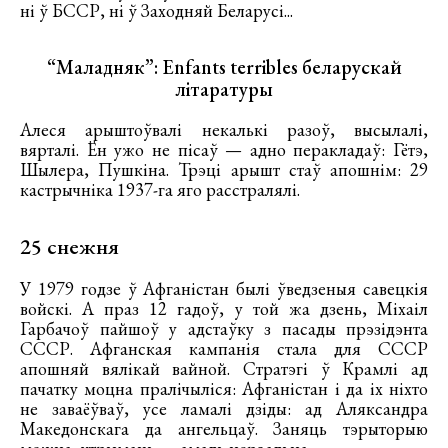
ні ў БССР, ні ў Заходняй Беларусі...
“Маладняк”: Enfants terribles беларускай
літаратуры
Алеся арыштоўвалі некалькі разоў, высылалі,
вярталі. Ён ужо не пісаў — адно перакладаў: Гётэ,
Шылера, Пушкіна. Трэці арышт стаў апошнім: 29
кастрычніка 1937-га яго расстралялі.
25 снежня
У 1979 годзе ў Афганістан былі ўведзеныя савецкія
войскі. А праз 12 гадоў, у той жа дзень, Міхаіл
Гарбачоў пайшоў у адстаўку з пасады прэзідэнта
СССР. Афганская кампанія стала для СССР
апошняй вялікай вайной. Стратэгі ў Крамлі ад
пачатку моцна пралічыліся: Афганістан і да іх ніхто
не заваёўваў, усе ламалі дзіды: ад Аляксандра
Македонскага да ангельцаў. Заняць тэрыторыю