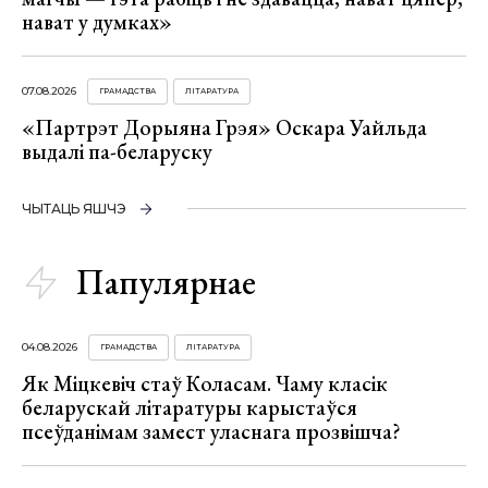
нават у думках»
07.08.2026
ГРАМАДСТВА
ЛІТАРАТУРА
«Партрэт Дорыяна Грэя» Оскара Уайльда
выдалі па-беларуску
ЧЫТАЦЬ ЯШЧЭ
Папулярнае
04.08.2026
ГРАМАДСТВА
ЛІТАРАТУРА
Як Міцкевіч стаў Коласам. Чаму класік
беларускай літаратуры карыстаўся
псеўданімам замест уласнага прозвішча?