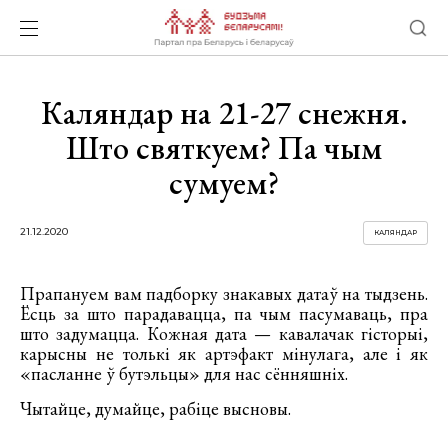
Каляндар на 21-27 снежня.
Што святкуем? Па чым
сумуем?
21.12.2020
КАЛЯНДАР
Прапануем вам падборку знакавых датаў на тыдзень.
Ёсць за што парадавацца, па чым пасумаваць, пра
што задумацца. Кожная дата — кавалачак гісторыі,
карысны не толькі як артэфакт мінулага, але і як
«пасланне ў бутэльцы» для нас сённяшніх.
Чытайце, думайце, рабіце высновы.