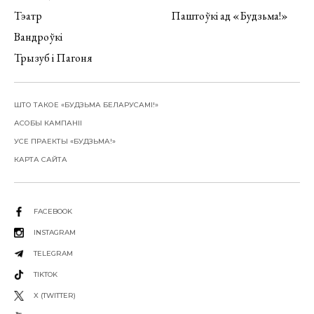
Тэатр
Паштоўкі ад «Будзьма!»
Вандроўкі
Трызуб і Пагоня
ШТО ТАКОЕ «БУДЗЬМА БЕЛАРУСАМІ!»
АСОБЫ КАМПАНІІ
УСЕ ПРАЕКТЫ «БУДЗЬМА!»
КАРТА САЙТА
FACEBOOK
INSTAGRAM
TELEGRAM
TIKTOK
X (TWITTER)