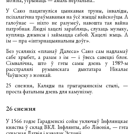
можна, утрымаць — амаль нерэальна...
У Саюз пацягнуліся цынкавыя труны, інваліды,
псіхалагічна траўмаваныя на ўсё жыццё вайскоўцы. А
галоўнае — ніхто не разумеў, навошта тая вайна
патрэбная. Людзі хацелі зарабляць, слухаць музыку,
купляць джынсы і займацца сабой. Хацелі жыць. А
ім — пра «інтэрнацыянальны доўг».
Без усялякіх «планаў Далеса» Саюз сам надламаў
сабе хрыбет, а разам з ім — і ўвесь савецкі блок.
Сімвалічна, што ў гэты самы дзень у 1989-м
расстралялі румынскага дыктатара Нікалае
Чаўшэску з жонкай.
25 снежня, Каляды па грыгарыянскім стылі, —
проста фатальны дзень для камунізму.
26 снежня
У 1566 годзе Гарадзенскі сойм уключыў Інфлянцкае
княства ў склад ВКЛ. Інфлянты, або Лівонія, — гэта
сучасная Латвія і кавалак Эстоніі.