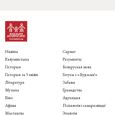
Навіны
Сармат
Калумністыка
Разумняты
Гісторыя
Беларуская мова
Гісторыя за 5 хвілін
Гатуем з «Будзьма!»
Літаратура
Забавы
Музыка
Грамадства
Кіно
Адукацыя
Афіша
Псіхалогія і самаразвіццё
Мастацтва
Экалогія