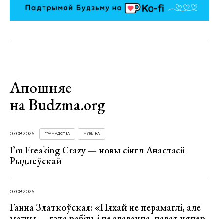
Апошняе
на Budzma.org
07.08.2026
ГРАМАДСТВА
МУЗЫКА
I’m Freaking Crazy — новы сінгл Анастасіі
Рыдлеўскай
07.08.2026
Ганна Златкоўская: «Няхай не перамаглі, але
магчы — гэта рабіць і не здавацца, нават цяпер,