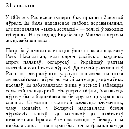
21 снежня
У 1804-м у Расійскай імперыі быў прыняты Закон аб
яўрэях. Ім была нададзеная свабода веравызнання,
але вызначаная «мяжа аселасці» — толькі ў заходніх
губернях. На ўсход ад Віцебска ці Магілёва яўрэям
жыць забаранялася.
Патрэба ў «мяжы аселасці» ўзнікла пасля падзелаў
Рэчы Паспалітай, калі сярод расійскіх падданых
апроч палякаў, беларусаў і ўкраінцаў раптам
аказаліся сотні тысяч яўрэяў. Да самай рэвалюцыі ў
Расіі на дзяржаўным узроўні панавала палітыка
антысемітызму: яўрэі не маглі займаць дзяржаўных
пасадаў, ім забаранялася жыць у вёсках і займацца
сельскай гаспадаркай. Насуперак міфам, большасць
яўрэяў была бяднейшая за беларускіх ці ўкраінскіх
сялянаў. Сітуацыя з «мяжой аселасці» тлумачыць,
чаму менавіта ў Беларусі нарадзілася безліч
яўрэйскіх геніяў, ад мастакоў да палітыкаў
незалежнага Ізраіля. Але і заставацца ў Беларусі ім
не было сэнсу — наш край быў толькі трамплінам да