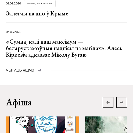
05.08.2026
«МАМА, НЕ ЖУРЫСЯ!»
Залегчы на дно ў Крыме
04.08.2026
«Сумна, калі наш максімум —
беларускамоўныя надпісы на магілах». Алесь
Кіркевіч адказвае Міколу Бугаю
ЧЫТАЦЬ ЯШЧЭ
Афіша