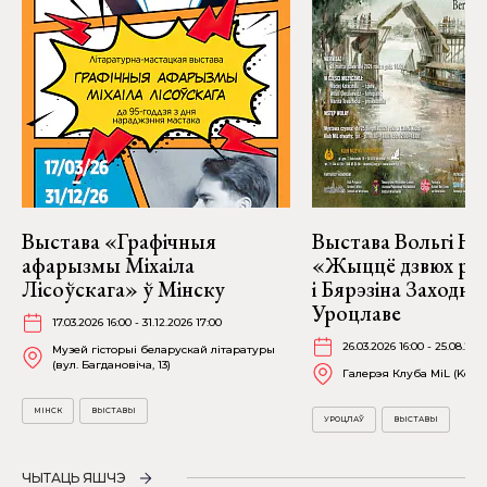
Выстава «Графічныя
Выстава Вольгі На
афарызмы Міхаіла
«Жыццё дзвюх рэк
Лісоўскага» ў Мінску
і Бярэзіна Заходня
Уроцлаве
17.03.2026 16:00 - 31.12.2026 17:00
26.03.2026 16:00 - 25.08.202
Музей гісторыі беларускай літаратуры
(вул. Багдановіча, 13)
Галерэя Клуба MiL (Kościu
МІНСК
ВЫСТАВЫ
УРОЦЛАЎ
ВЫСТАВЫ
ЧЫТАЦЬ ЯШЧЭ