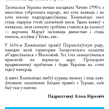
Тагачасная Украіна нечым нагадвала Чачню 1990-х з
мноствам узброенага народу, які хоча ваяваць і не
хоча нікому падпарадкоўвацца. Хмяльніцкі змог
стаць лідарам гэтай хаатычнай масы. Удала ваяваў з
палякамі, якія спачатку грэбліва ставіліся да казакоў
— дарэмна. Марыў заснаваць дынастыю і стаць
князем, асеўшы ў Кіеве, але...
У 1654-м Хмяльніцкі правёў Пераяслаўскую раду,
паводле якой тэрыторыя Запарожскага казацтва
аб’ядноўвалася з Масковіяй. Усё гэта замацоўвалася
прысягай на вернасць цару. Прэцэдэнт
прадвызначыў праблемы і беды Украіны на сотні
гадоў наперад.
А яшчэ Хмяльніцкі любіў курыць люльку і піць каву.
Апошняе захапленне Багдан прывёз з Турцыі, калі
быў там у палоне.
Падрыхтаваў Алесь Кіркевіч