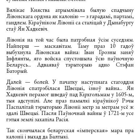
Вялікае Княства атрымлівала былую спадчыну
Лівонскага ордэна як калонію — з гарадамі, партамі,
гандлем. Кіраўніком Лівоніі са сталіцай у Дынабургу
стаў Ян Хадкевіч.
Лівонія на той час была патрэбная ўсім суседзям.
Найперш — маскавітам. Таму праз 10 гадоў
выбухнула Лівонская вайна: Іван Грозны заняў
Інфлянты, яго войска спустошыла ўсю паўночную
Беларусь... Адваяваў тэрыторыю адно Стэфан
Баторый.
Далей — болей. У пачатку наступнага стагоддзя
Лівонія спатрэбілася Швецыі, ізноў вайна... Ян
Хадкевіч перамог шведаў пад Кірхгольмам у 1605-м,
тыя адступілі. Але праз памылкі кіраўнікоў Рэчы
Паспалітай тэрыторыю Лівоніі метр за метрам усё ж
здалі Швецыі. Пасля Паўночнай вайны ў 1721-м усе
гэтыя землі захапіла Расія.
Так скончылася беларуская «імперская» мара пра
калоніі і выхад да Балтыкі.