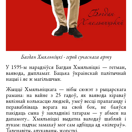
Багдан Хмяльніцкі - герой сучаснага арту
У 1595-м нарадзіўся Багдан Хмяльніцкі — гетман,
ваявода, дыпламат. Бацька ўкраінскай палітычнай
нацыі і яе ж магільшчык.
Жыццё Хмяльніцкага — нібы сюжэт з рыцарскага
рамана: на вайне з 25 гадоў, як ваявода кіраваў
вялізнай колькасцю людзей, умеў весці прапаганду і
перавабліваць ворага на свой бок, не баяўся
пакідаць сына ў закладнікі татарам — у абмен на
дапамогу... Хмяльніцкі выдатна валодаў шабляй і
лукам: падчас замахаў мог сам адбіцца ад «кілераў».
Таленавіты, адукаваны, жорсткі.