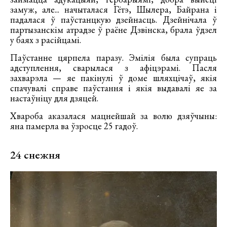
замуж, але... начыталася Гётэ, Шылера, Байрана і
падалася ў паўстанцкую дзейнасць. Дзейнічала ў
партызанскім атрадзе ў раёне Дзвінска, брала ўдзел
у баях з расійцамі.
Паўстанне цярпела паразу. Эмілія была супраць
адступлення, сварылася з афіцэрамі. Пасля
захварэла — яе пакінулі ў доме шляхцічаў, якія
спачувалі справе паўстання і якія выдавалі яе за
настаўніцу для дзяцей.
Хвароба аказалася мацнейшай за волю дзяўчыны:
яна памерла ва ўзросце 25 гадоў.
24 снежня