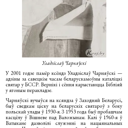
Уладзіслаў Чарняўскі
У 2001 годзе памёр ксёндз Уладзіслаў Чарняўскі —
адзіны за савецкім часам беларускамоўны каталіцкі
святар у БССР. Вернікі і сёння карыстаюцца Бібліяй
у ягоным перакладзе.
Чарняўскі вучыўся на ксяндза ў Заходняй Беларусі,
быў сведкам ціску на беларускіх святароў з боку
польскай улады ў 1930-я. З 1953 года быў пробашчам
касцёлу ў Вішневе пад Валожынам. Калі ў 1960-я ў
Ватыкане дазволілі служэнні на нацыянальных