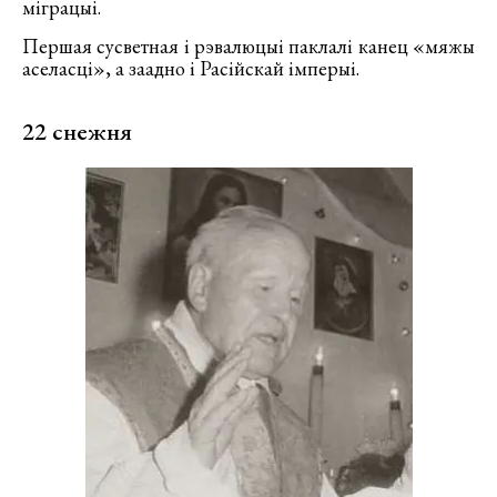
міграцыі.
Першая сусветная і рэвалюцыі паклалі канец «мяжы
аселасці», а заадно і Расійскай імперыі.
22 снежня