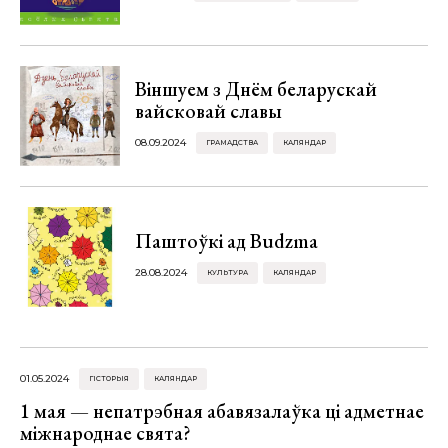
Віншуем з Днём беларускай
вайсковай славы
08.09.2024
ГРАМАДСТВА
КАЛЯНДАР
Паштоўкі ад Budzma
28.08.2024
КУЛЬТУРА
КАЛЯНДАР
01.05.2024
ГІСТОРЫЯ
КАЛЯНДАР
1 мая — непатрэбная абавязалаўка ці адметнае
міжнароднае свята?