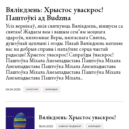
Вялікдзень: Хрыстос уваскрос!
Паштоўкі ад Budzma
Усіх вернікаў, якія святкуюць Вялікдзень, віншуем са
святам! Жадаем вам і вашым сем’ям моцнага
здароўя, нязломнае Веры, нязгаснага Святла,
душэўнай цеплыні і згоды. Няхай Вялікдзень натхняе
вас на добрыя справы і напаўняе сэрца чыстай
радасцю! Хрыстос уваскрос! Сапраўды ўваскрос!
Паштоўка Міхала Анемпадыстава Паштоўка Міхала
Анемпадыстава Паштоўка Міхала Анемпадыстава
Паштоўка Міхала Анемпадыстава Паштоўка Міхала
Анемпадыстава Паштоўка Міхала...
04.04.2026
КУЛЬТУРА
КАЛЯНДАР
Вялікдзень: Хрыстос уваскрос!
18.04.2025
НАВІНЫ "БУДЗЬМА!"
КАЛЯНДАР