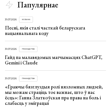
Папулярнае
31.07.2026
МУЗЫКА
Песні, якія сталі часткай беларускага
нацыянальнага коду
31.07.2026
ГРАМАДСТВА
Гайд па малавядомых магчымасцях ChatGPT,
Gemini і Claude
31.07.2026
ГРАМАДСТВА
«Граючы бязглуздыя ролі нязломных людзей,
мы можам страціць тое важнае, што ў нас
ёсць»: Ганна Златкоўская пра права на боль і
слабасць у эміграцыі