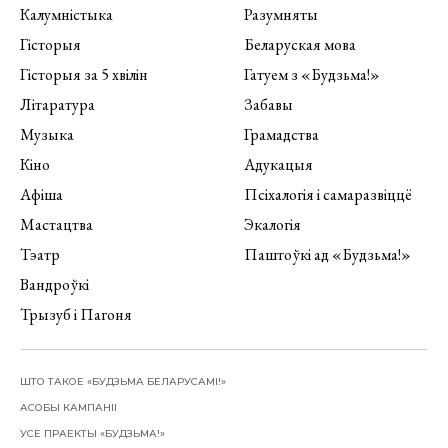
Калумністыка
Разумняты
Гісторыя
Беларуская мова
Гісторыя за 5 хвілін
Гатуем з «Будзьма!»
Літаратура
Забавы
Музыка
Грамадства
Кіно
Адукацыя
Афіша
Псіхалогія і самаразвіццё
Мастацтва
Экалогія
Тэатр
Паштоўкі ад «Будзьма!»
Вандроўкі
Трызуб і Пагоня
ШТО ТАКОЕ «БУДЗЬМА БЕЛАРУСАМІ!»
АСОБЫ КАМПАНІІ
УСЕ ПРАЕКТЫ «БУДЗЬМА!»