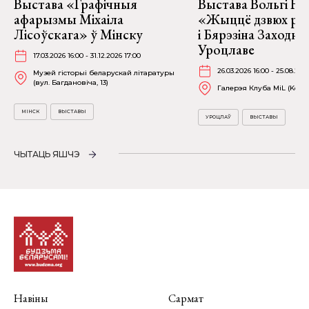
Выстава «Графічныя
Выстава Вольгі На
афарызмы Міхаіла
«Жыццё дзвюх рэк
Лісоўскага» ў Мінску
і Бярэзіна Заходня
Уроцлаве
17.03.2026 16:00 - 31.12.2026 17:00
26.03.2026 16:00 - 25.08.202
Музей гісторыі беларускай літаратуры
(вул. Багдановіча, 13)
Галерэя Клуба MiL (Kościu
МІНСК
ВЫСТАВЫ
УРОЦЛАЎ
ВЫСТАВЫ
ЧЫТАЦЬ ЯШЧЭ
Навіны
Сармат