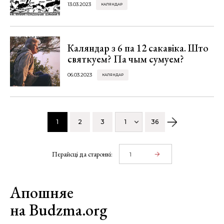
13.03.2023
КАЛЯНДАР
Каляндар з 6 па 12 сакавіка. Што
святкуем? Па чым сумуем?
06.03.2023
КАЛЯНДАР
1
2
3
1
36
Перайсці да старонкі:
Апошняе
на Budzma.org