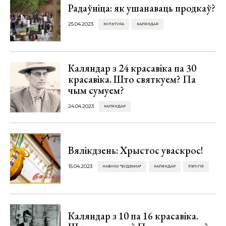
Радаўніца: як ушанаваць продкаў?
25.04.2023
КУЛЬТУРА
КАЛЯНДАР
Каляндар з 24 красавіка па 30
красавіка. Што святкуем? Па
чым сумуем?
24.04.2023
КАЛЯНДАР
Вялікдзень: Хрыстос уваскрос!
15.04.2023
НАВІНЫ "БУДЗЬМА!"
КАЛЯНДАР
РЭЛІГІЯ
Каляндар з 10 па 16 красавіка.