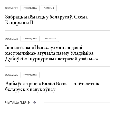
06.08.2026
ГРАМАДСТВА
ГІСТОРЫЯ
Забраць маёмасць у беларусаў. Схема
Кацярыны ІІ
06.08.2026
ГРАМАДСТВА
ЛІТАРАТУРА
Ініцыятыва «Непаслухмяныя дзеці
кастрычніка» агучыла паэму Уладзіміра
Дубоўкі «І пурпуровых ветразей узвівы...»
06.08.2026
ГРАМАДСТВА
Адбыўся трэці «Вялікі Воз» — злёт-летнік
беларускіх навукоўцаў
ЧЫТАЦЬ ЯШЧЭ