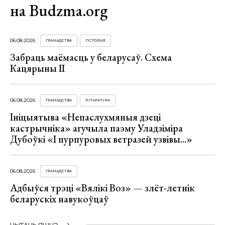
на Budzma.org
06.08.2026
ГРАМАДСТВА
ГІСТОРЫЯ
Забраць маёмасць у беларусаў. Схема
Кацярыны ІІ
06.08.2026
ГРАМАДСТВА
ЛІТАРАТУРА
Ініцыятыва «Непаслухмяныя дзеці
кастрычніка» агучыла паэму Уладзіміра
Дубоўкі «І пурпуровых ветразей узвівы...»
06.08.2026
ГРАМАДСТВА
Адбыўся трэці «Вялікі Воз» — злёт-летнік
беларускіх навукоўцаў