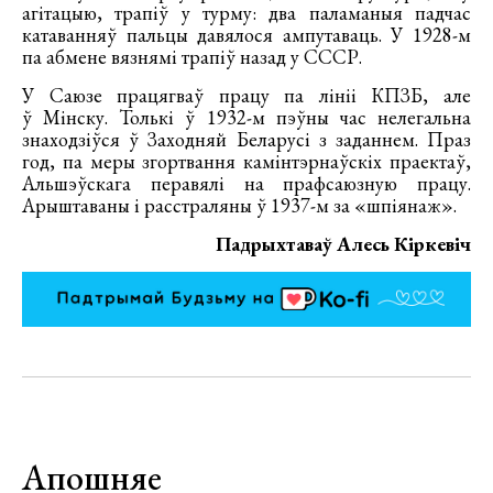
агітацыю, трапіў у турму: два паламаныя падчас
катаванняў пальцы давялося ампутаваць. У 1928-м
па абмене вязнямі трапіў назад у СССР.
У Саюзе працягваў працу па лініі КПЗБ, але
ў Мінску. Толькі ў 1932-м пэўны час нелегальна
знаходзіўся ў Заходняй Беларусі з заданнем. Праз
год, па меры згортвання камінтэрнаўскіх праектаў,
Альшэўскага перавялі на прафсаюзную працу.
Арыштаваны і расстраляны ў 1937-м за «шпіянаж».
Падрыхтаваў Алесь Кіркевіч
Апошняе