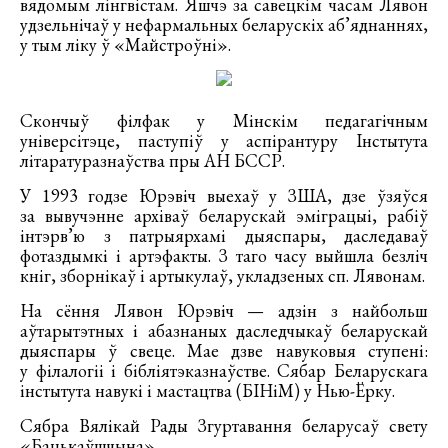
вядомым лінгвістам. Яшчэ за савецкім часам Лявон
удзельнічаў у нефармальных беларускіх аб’яднаннях,
у тым ліку ў «Майстроўні».
Скончыў філфак у Мінскім педагагічным
універсітэце, паступіў у аспірантуру Інстытута
літаратуразнаўства пры АН БССР.
У 1993 годзе Юрэвіч выехаў у ЗША, дзе ўзяўся
за вывучэнне архіваў беларускай эміграцыі, рабіў
інтэрв’ю з патрыярхамі дыяспары, даследаваў
фотаздымкі і артэфакты. З таго часу выйшла безліч
кніг, зборнікаў і артыкулаў, укладзеных сп. Лявонам.
На сёння Лявон Юрэвіч — адзін з найбольш
аўтарытэтных і абазнаных даследчыкаў беларускай
дыяспары ў свеце. Мае дзве навуковыя ступені:
у філалогіі і бібліятэказнаўстве. Сябар Беларускага
інстытута навукі і мастацтва (БІНіМ) у Нью-Ёрку.
Сябра Вялікай Рады Згуртавання беларусаў свету
«Бацькаўшчына».