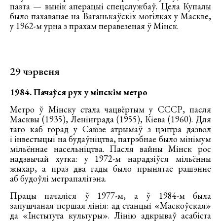
паэта — вынік аперацыі спецслужбаў. Цела Купалы
было пахаванае на Ваганькаўскіх могілках у Маскве,
у 1962-м урна з прахам перавезеная ў Мінск.
29 чэрвеня
1984. Пачаўся рух у мінскім метро
Метро ў Мінску стала чацвёртым у СССР, пасля
Масквы (1935), Ленінграда (1955), Кіева (1960). Для
таго каб горад у Саюзе атрымаў з цэнтра дазвол
і інвестыцыі на будаўніцтва, патрэбнае было мінімум
мільённае насельніцтва. Пасля вайны Мінск рос
надзвычай хутка: у 1972-м нарадзіўся мільённы
жыхар, а праз два гады было прынятае рашэнне
аб будоўлі метрапалітэна.
Працы пачаліся ў 1977-м, а ў 1984-м была
запушчаная першая лінія: ад станцыі «Маскоўская»
да «Інстытута культуры». Лінію адкрываў асабіста