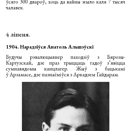
ўсяго 300 двароў, хоць да вайны жыло каля 7 тысяч
чалавек.
4 ліпеня.
1904. Нарадзіўся Анатоль Альшэўскі
Будучы рэвалюцыянер паходзіў з Бярозы-
Картузскай, дзе праз трыццаць гадоў з’явіцца
сумнавядомы канцлагер. Жыў з бацькамі
ў Арзамасе, дзе пазнаёміўся з Аркадзем Гайдарам.