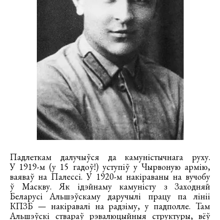
Падлеткам далучыўся да камуністычнага руху.
У 1919-м (у 15 гадоў!) уступіў у Чырвоную армію,
ваяваў на Палессі. У 1920-м накіраваны на вучобу
ў Маскву. Як ідэйнаму камуністу з Заходняй
Беларусі Альшэўскаму даручылі працу па лініі
КПЗБ — накіравалі на радзіму, у падполле. Там
Альшэўскі ствараў рэвалюцыйныя структуры, вёў