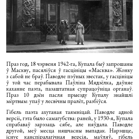
Праз год, 18 чэрвеня 1942-га, Купала быў запрошаны
ў Маскву, пасяліўся ў гасцініцы «Масква». Жонку
з сабой не браў. Паводле пэўных звестак, у гасцініцы
ў той час перабывала Паўліна Мядзёлка, даўняе
каханне паэта, пазаштатная супрацоўніца органаў.
Праз 10 дзён пасля прыезду Купалу знайшлі
мёртвым: упаў у лесвічны пралёт, разбіўся.
Гібель паэта ахутаная таямніцай. Паводле адной
версіі, гэта было самагубства: раней, у 1930-я, Купала
спрабаваў зарэзаць сябе, але няўдала. Паводле
другой, меў месца няшчасны выпадак. Нарэшце,
існуе канспіралагічная версія, маўляў, гібель