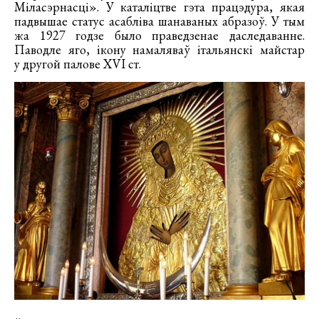
Міласэрнасці». У каталіцтве гэта працэдура, якая
падвышае статус асабліва шанаваных абразоў. У тым
жа 1927 годзе было праведзенае даследаванне.
Паводле яго, ікону намаляваў італьянскі майстар
у другой палове XVI ст.