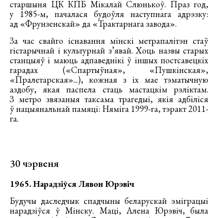
старшыня ЦК КПБ Мікалай Слюнькоў. Праз год,
у 1985-м, пачалася будоўля наступнага адрэзку:
ад «Фрунзенскай» да «Трактарнага завода».
За час свайго існавання мінскі метрапалітэн стаў
гістарычнай і культурнай з’явай. Хоць назвы старых
станцыяў і маюць адпаведнікі ў іншых постсавецкіх
гарадах («Спартыўная», «Пушкінская»,
«Пралетарская»...), кожная з іх мае тэматычную
аздобу, якая паспела стаць мастацкім рэліктам.
З метро звязаныя таксама трагедыі, якія адбіліся
ў нацыянальнай памяці: Няміга 1999-га, тэракт 2011-
га.
30 чэрвеня
1965. Нарадзіўся Лявон Юрэвіч
Будучы даследчык спадчыны беларускай эміграцыі
нарадзіўся ў Мінску. Маці, Алена Юрэвіч, была