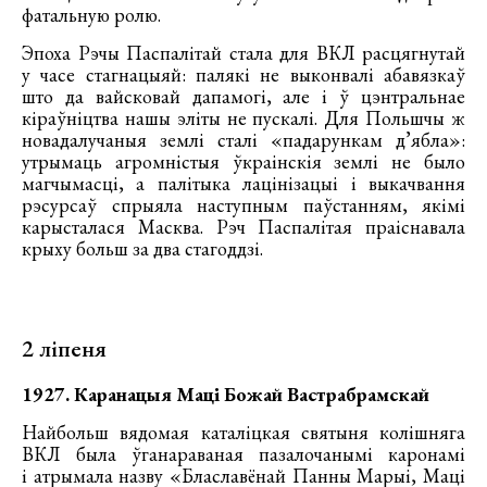
фатальную ролю.
Эпоха Рэчы Паспалітай стала для ВКЛ расцягнутай
у часе стагнацыяй: палякі не выконвалі абавязкаў
што да вайсковай дапамогі, але і ў цэнтральнае
кіраўніцтва нашы эліты не пускалі. Для Польшчы ж
новадалучаныя землі сталі «падарункам д’ябла»:
утрымаць агромністыя ўкраінскія землі не было
магчымасці, а палітыка лацінізацыі і выкачвання
рэсурсаў спрыяла наступным паўстанням, якімі
карысталася Масква. Рэч Паспалітая праіснавала
крыху больш за два стагоддзі.
2 ліпеня
1927. Каранацыя Маці Божай Вастрабрамскай
Найбольш вядомая каталіцкая святыня колішняга
ВКЛ была ўганараваная пазалочанымі каронамі
і атрымала назву «Блаславёнай Панны Марыі, Маці