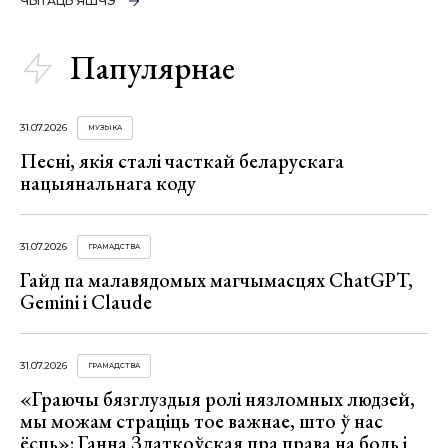
ЧЫТАЦЬ ЯШЧЭ
Папулярнае
31.07.2026
МУЗЫКА
Песні, якія сталі часткай беларускага
нацыянальнага коду
31.07.2026
ГРАМАДСТВА
Гайд па малавядомых магчымасцях ChatGPT,
Gemini і Claude
31.07.2026
ГРАМАДСТВА
«Граючы бязглуздыя ролі нязломных людзей,
мы можам страціць тое важнае, што ў нас
ёсць»: Ганна Златкоўская пра права на боль і