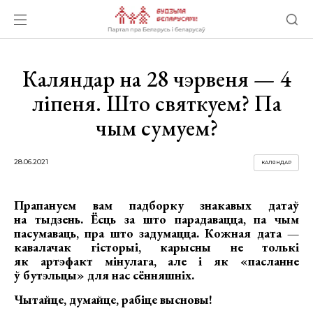
Каляндар на 28 чэрвеня — 4
ліпеня. Што святкуем? Па
чым сумуем?
28.06.2021
КАЛЯНДАР
Прапануем вам падборку знакавых датаў
на тыдзень. Ёсць за што парадавацца, па чым
пасумаваць, пра што задумацца. Кожная дата —
кавалачак гісторыі, карысны не толькі
як артэфакт мінулага, але і як «пасланне
ў бутэльцы» для нас сённяшніх.
Чытайце, думайце, рабіце высновы!