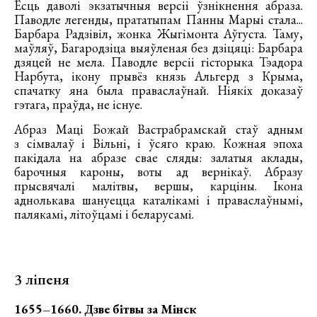
Ёсць даволі экзатычныя версіі ўзнікнення абраза.
Паводле легенды, прататыпам Панны Марыі стала...
Барбара Радзівіл, жонка Жыгімонта Аўгуста. Таму,
маўляў, Багародзіца выяўленая без дзіцяці: Барбара
дзяцей не мела. Паводле версіі гісторыка Тэадора
Нарбута, ікону прывёз князь Альгерд з Крыма,
спачатку яна была праваслаўнай. Ніякіх доказаў
гэтага, праўда, не існуе.
Абраз Маці Божай Вастрабрамскай стаў адным
з сімвалаў і Вільні, і ўсяго краю. Кожная эпоха
пакідала на абразе свае сляды: залатыя аклады,
барочныя кароны, воты ад вернікаў. Абразу
прысвячалі малітвы, вершы, карціны. Ікона
аднолькава шануецца каталікамі і праваслаўнымі,
палякамі, літоўцамі і беларусамі.
3 ліпеня
1655–1660. Дзве бітвы за Мінск