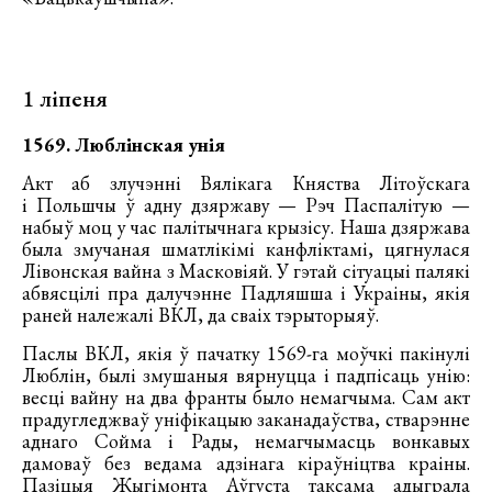
1 ліпеня
1569. Люблінская унія
Акт аб злучэнні Вялікага Княства Літоўскага
і Польшчы ў адну дзяржаву — Рэч Паспалітую —
набыў моц у час палітычнага крызісу. Наша дзяржава
была змучаная шматлікімі канфліктамі, цягнулася
Лівонская вайна з Масковіяй. У гэтай сітуацыі палякі
абвясцілі пра далучэнне Падляшша і Украіны, якія
раней належалі ВКЛ, да сваіх тэрыторыяў.
Паслы ВКЛ, якія ў пачатку 1569-га моўчкі пакінулі
Люблін, былі змушаныя вярнуцца і падпісаць унію:
весці вайну на два франты было немагчыма. Сам акт
прадугледжваў уніфікацыю заканадаўства, стварэнне
аднаго Сойма і Рады, немагчымасць вонкавых
дамоваў без ведама адзінага кіраўніцтва краіны.
Пазіцыя Жыгімонта Аўгуста таксама адыграла