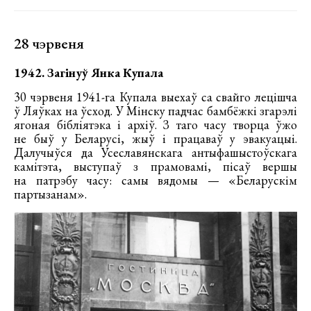
28 чэрвеня
1942. Загінуў Янка Купала
30 чэрвеня 1941-га Купала выехаў са свайго лецішча
ў Ляўках на ўсход. У Мінску падчас бамбёжкі згарэлі
ягоная бібліятэка і архіў. З таго часу творца ўжо
не быў у Беларусі, жыў і працаваў у эвакуацыі.
Далучыўся да Усеславянскага антыфашыстоўскага
камітэта, выступаў з прамовамі, пісаў вершы
на патрэбу часу: самы вядомы — «Беларускім
партызанам».