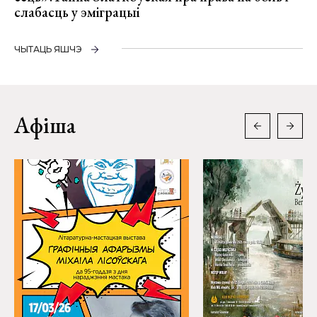
слабасць у эміграцыі
ЧЫТАЦЬ ЯШЧЭ
Афіша