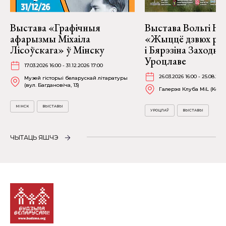
Выстава «Графічныя
Выстава Вольгі На
афарызмы Міхаіла
«Жыццё дзвюх рэк
Лісоўскага» ў Мінску
і Бярэзіна Заходня
Уроцлаве
17.03.2026 16:00 - 31.12.2026 17:00
26.03.2026 16:00 - 25.08.202
Музей гісторыі беларускай літаратуры
(вул. Багдановіча, 13)
Галерэя Клуба MiL (Kościu
МІНСК
ВЫСТАВЫ
УРОЦЛАЎ
ВЫСТАВЫ
ЧЫТАЦЬ ЯШЧЭ