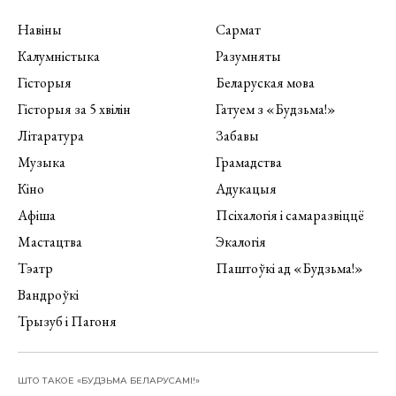
Навіны
Сармат
Калумністыка
Разумняты
Гісторыя
Беларуская мова
Гісторыя за 5 хвілін
Гатуем з «Будзьма!»
Літаратура
Забавы
Музыка
Грамадства
Кіно
Адукацыя
Афіша
Псіхалогія і самаразвіццё
Мастацтва
Экалогія
Тэатр
Паштоўкі ад «Будзьма!»
Вандроўкі
Трызуб і Пагоня
ШТО ТАКОЕ «БУДЗЬМА БЕЛАРУСАМІ!»