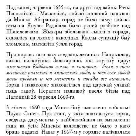
Пад канец чэрвеня 1655-га, на другі год вайны Рэчы
Паспалітай з Масковіяй, войскі апошняй падышлі
да Мінска. Абараняць горад не было каму: войска
гетмана Януша Радзівіла было раней разбітае пад
Шэпелевічамі. Жыхары збольшага сышлі з горада,
схаваліся па лясах і ваколіцах. Кволы супраціў быў
зломлены, маскавіты ўзялі горад.
Пра норавы таго часу сведчаць летапісы. Напрыклад,
казакі палкоўніка Залатарэнкі, які служыў цару:
«
местечко Койданов взяли, и которыя... были в том
местечке польския и литовския люди, и тех всех людей
мечю предали и то местечко и посады все выжгли
».
Горад і наваколле знаходзілася пад царскай уладай
пяць гадоў. Пералом надышоў пасля бітвы пад
Палонкай 28 чэрвеня 1660-га.
3 ліпеня 1660 года Мінск быў вызвалены войскамі
Паўла Сапегі. Пра стан, у якім знаходзіўся горад,
сведчаць дакументы: у найбліжэйшыя па вызваленні
гады ва ўсім Мінскім ваяводстве не было з каго
браць падаткі. Нават у 1667-м у горадзе налічвалася