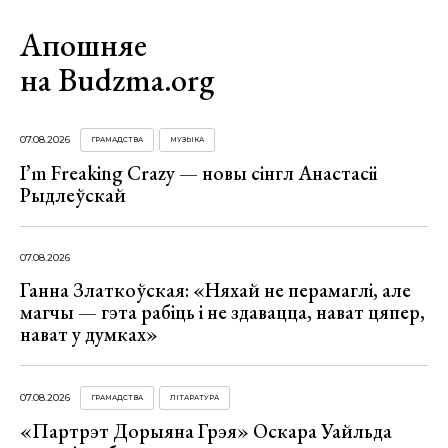
Апошняе
на Budzma.org
07.08.2026
ГРАМАДСТВА
МУЗЫКА
I’m Freaking Crazy — новы сінгл Анастасіі
Рыдлеўскай
07.08.2026
Ганна Златкоўская: «Няхай не перамаглі, але
магчы — гэта рабіць і не здавацца, нават цяпер,
нават у думках»
07.08.2026
ГРАМАДСТВА
ЛІТАРАТУРА
«Партрэт Дорыяна Грэя» Оскара Уайльда