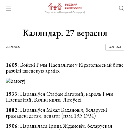
Каляндар. 27 верасня
26.09.2009
КАЛЯНДАР
1605:
Войскі Рэчы Паспалітай у Кірхгольмскай бітве
разбілі шведскую армію.
1533:
Нарадзіўся Стэфан Баторый, кароль Рэчы
Паспалітай, Вялікі князь Літоўскі.
1882:
Нарадзіўся Міхал Кахановіч, беларускі
грамадскі дзеяч, педагог (пам. 19.5.1934).
1906:
Нарадзілася Ірына Ждановіч, беларуская