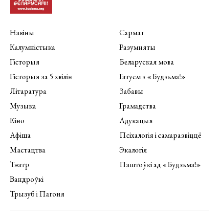
Навіны
Сармат
Калумністыка
Разумняты
Гісторыя
Беларуская мова
Гісторыя за 5 хвілін
Гатуем з «Будзьма!»
Літаратура
Забавы
Музыка
Грамадства
Кіно
Адукацыя
Афіша
Псіхалогія і самаразвіццё
Мастацтва
Экалогія
Тэатр
Паштоўкі ад «Будзьма!»
Вандроўкі
Трызуб і Пагоня