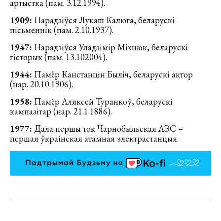
артыстка (пам. 3.12.1994).
1909:
Нарадзіўся Лукаш Калюга, беларускі
пісьменнік (пам. 2.10.1937).
1947:
Нарадзіўся Уладзімір Міхнюк, беларускі
гісторык (пам. 13.102004).
1944:
Памёр Канстанцін Быліч, беларускі актор
(нар. 20.10.1906).
1958:
Памёр Аляксей Туранкоў, беларускі
кампазітар (нар. 21.1.1886).
1977:
Дала першы ток Чарнобыльская АЭС –
першая ўкраінская атамная электрастанцыя.