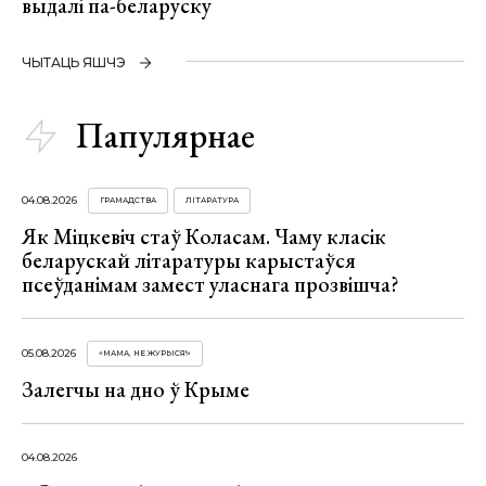
выдалі па-беларуску
ЧЫТАЦЬ ЯШЧЭ
Папулярнае
04.08.2026
ГРАМАДСТВА
ЛІТАРАТУРА
Як Міцкевіч стаў Коласам. Чаму класік
беларускай літаратуры карыстаўся
псеўданімам замест уласнага прозвішча?
05.08.2026
«МАМА, НЕ ЖУРЫСЯ!»
Залегчы на дно ў Крыме
04.08.2026