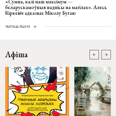
«Сумна, калі наш максімум —
беларускамоўныя надпісы на магілах». Алесь
Кіркевіч адказвае Міколу Бугаю
ЧЫТАЦЬ ЯШЧЭ
Афіша