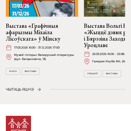
Выстава «Графічныя
Выстава Вольгі На
афарызмы Міхаіла
«Жыццё дзвюх рэк
Лісоўскага» ў Мінску
і Бярэзіна Заходня
Уроцлаве
17.03.2026 16:00 - 31.12.2026 17:00
26.03.2026 16:00 - 25.08.202
Музей гісторыі беларускай літаратуры
(вул. Багдановіча, 13)
Галерэя Клуба MiL (Kościu
МІНСК
ВЫСТАВЫ
УРОЦЛАЎ
ВЫСТАВЫ
ЧЫТАЦЬ ЯШЧЭ