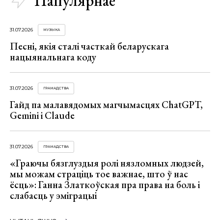
Папулярнае
31.07.2026
МУЗЫКА
Песні, якія сталі часткай беларускага
нацыянальнага коду
31.07.2026
ГРАМАДСТВА
Гайд па малавядомых магчымасцях ChatGPT,
Gemini і Claude
31.07.2026
ГРАМАДСТВА
«Граючы бязглуздыя ролі нязломных людзей,
мы можам страціць тое важнае, што ў нас
ёсць»: Ганна Златкоўская пра права на боль і
слабасць у эміграцыі