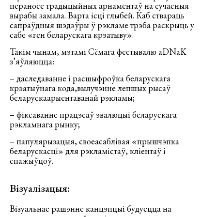
пераносе традыцыйных арнаментаў на сучасныя
вырабы замала. Варта ісці глыбей. Каб ствараць
сапраўдныя шэдэўры ў рэкламе трэба раскрыць у
сабе «ген беларускага крэатыву».
Такім чынам, мэтамі Сёмага фестывалю aDNаK
з’яўляюцца:
– даследаванне і расшыфроўка беларускага
крэатыўнага кода,вылучэнне лепшых рысаў
беларускаарыентаванай рэкламы;
– фіксаванне працэсаў эвалюцыі беларускага
рэкламнага рынку;
– папулярызацыя, своеасаблівая «прышчэпка
беларускасці» для рэкламістаў, кліентаў і
спажыўцоў.
Візуалізацыя:
Візуальнае рашэнне канцэпцыі будуецца на