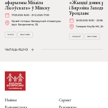
афарызмы Міхаіла
«Жыццё дзвюх рэк
Лісоўскага» ў Мінску
і Бярэзіна Заходня
Уроцлаве
17.03.2026 16:00 - 31.12.2026 17:00
26.03.2026 16:00 - 25.08.202
Музей гісторыі беларускай літаратуры
(вул. Багдановіча, 13)
Галерэя Клуба MiL (Kościu
МІНСК
ВЫСТАВЫ
УРОЦЛАЎ
ВЫСТАВЫ
ЧЫТАЦЬ ЯШЧЭ
Навіны
Сармат
Калумністыка
Разумняты