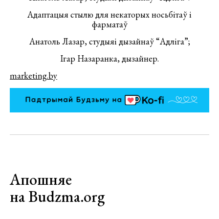
Адаптацыя стылю для некаторых носьбітаў і
фарматаў
Анатоль Лазар, студыяі дызайнаў “Адліга”;
Ігар Назаранка, дызайнер.
marketing.by
Апошняе
на Budzma.org