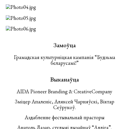
Замоўца
Грамадская культурніцкая кампанія “Будзьма
беларусамі!”
Выканаўца
AIDA Pioneer Branding & CreativeCompany
Зміцер Апаленіс, Аляксей Чарняўскі, Віктар
Сеўрукоў.
Аздабленне фестывальнай прасторы
Анатоль Лазар, студыяі дызайнаў “Адліга”.