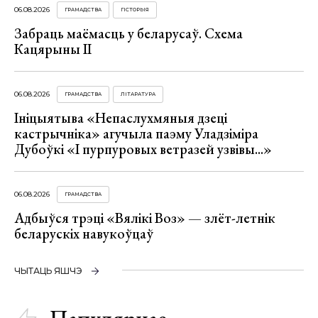
06.08.2026
ГРАМАДСТВА
ГІСТОРЫЯ
Забраць маёмасць у беларусаў. Схема
Кацярыны ІІ
06.08.2026
ГРАМАДСТВА
ЛІТАРАТУРА
Ініцыятыва «Непаслухмяныя дзеці
кастрычніка» агучыла паэму Уладзіміра
Дубоўкі «І пурпуровых ветразей узвівы...»
06.08.2026
ГРАМАДСТВА
Адбыўся трэці «Вялікі Воз» — злёт-летнік
беларускіх навукоўцаў
ЧЫТАЦЬ ЯШЧЭ