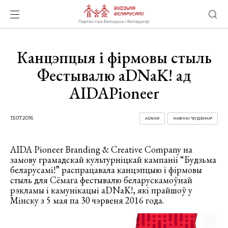
Канцэпцыя і фірмовы стыль
Фестывалю aDNaK! ад
AIDAPioneer
13.07.2016
ADNAK!
НАВІНЫ "БУДЗЬМА!"
AIDA Pioneer Branding & Creative Company на
замову грамадскай культурніцкай кампаніі “Будзьма
беларусамі!” распрацавала канцэпцыю і фірмовы
стыль для Сёмага фестывалю беларускамоўнай
рэкламы і камунікацыі aDNaK!, які прайшоў у
Мінску з 5 мая па 30 чэрвеня 2016 года.