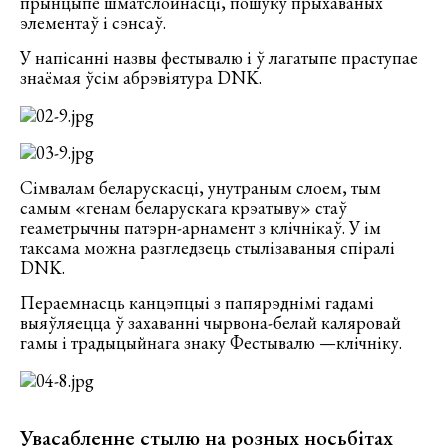
прынцыпе шматслойнасці, пошуку прыхаваных
элементаў і сэнсаў.
У напісанні назвы фестывалю і ў лагатыпе праступае
знаёмая ўсім абрэвіятура DNK.
Сімвалам беларускасці, унутраным слоем, тым
самым «генам беларускага крэатыву» стаў
геаметрычны патэрн-арнамент з клічнікаў. У ім
таксама можна разгледзець стылізаваныя спіралі
DNK.
Пераемнасць канцэпцыі з папярэднімі гадамі
выяўляецца ў захаванні чырвона-белай каляровай
гамы і традыцыйнага знаку Фестывалю —клічніку.
Увасабленне стылю на розных носьбітах