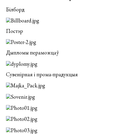
Білборд
Постэр
Дыпломы пераможцаў
Сувенірная і прома-прадукцыя