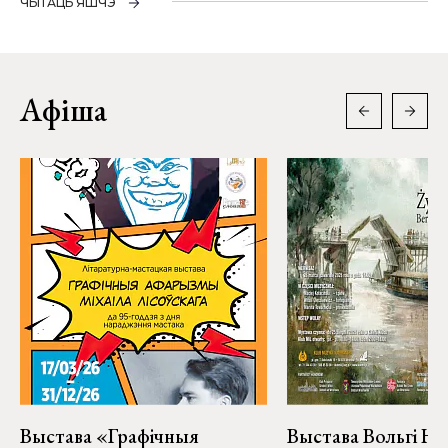
ЧЫТАЦЬ ЯШЧЭ
Афіша
Выстава «Графічныя
Выстава Вольгі На