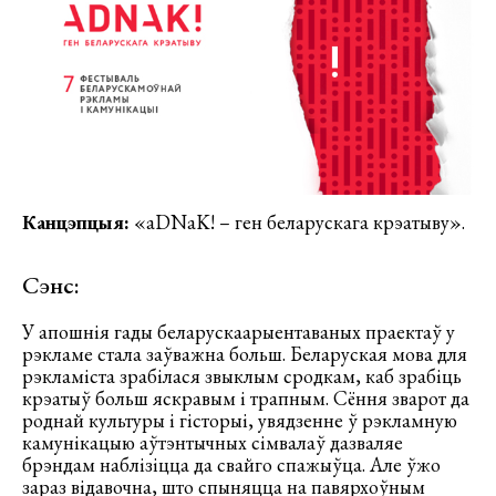
Канцэпцыя:
«аDNаK! – ген беларускага крэатыву».
Сэнс:
У апошнія гады беларускаарыентаваных праектаў у
рэкламе стала заўважна больш. Беларуская мова для
рэкламіста зрабілася звыклым сродкам, каб зрабіць
крэатыў больш яскравым і трапным. Сёння зварот да
роднай культуры і гісторыі, увядзенне ў рэкламную
камунікацыю аўтэнтычных сімвалаў дазваляе
брэндам наблізіцца да свайго спажыўца. Але ўжо
зараз відавочна, што спыняцца на павярхоўным