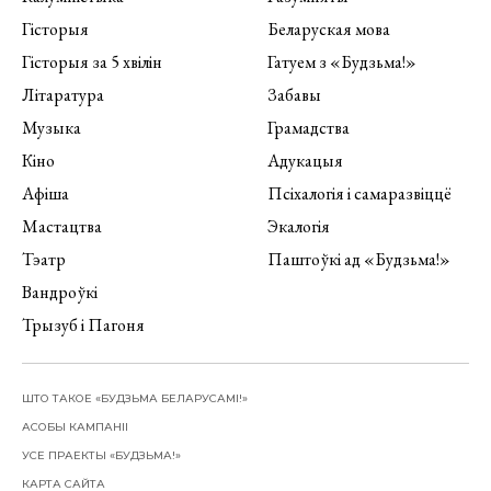
Гісторыя
Беларуская мова
Гісторыя за 5 хвілін
Гатуем з «Будзьма!»
Літаратура
Забавы
Музыка
Грамадства
Кіно
Адукацыя
Афіша
Псіхалогія і самаразвіццё
Мастацтва
Экалогія
Тэатр
Паштоўкі ад «Будзьма!»
Вандроўкі
Трызуб і Пагоня
ШТО ТАКОЕ «БУДЗЬМА БЕЛАРУСАМІ!»
АСОБЫ КАМПАНІІ
УСЕ ПРАЕКТЫ «БУДЗЬМА!»
КАРТА САЙТА