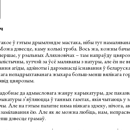
ч
такое ў гэтым дрымлэндзе мастака, нібы тут намаляван
Можа дзвесце, каму колькі трэба. Вось жа, кожны бачы
першае, у рэальных Аляхновічах – там напраўду цвяроз
лістычны, хутчэй за ўсё маляваны з натуры, але ён не в
ання агіды, адзіноты і дарэмнасці існавання ў беларуск
ага непадрыхтаванага жыхара больш-менш вялікага гора
аявід цвярозым.
адобнае да адмысловага жанру карыкатуры, дзе паказв
рыкатуры з’яўляюцца ў танных газетах, якія чытаюць у 
чы. Але на гэтым палатне няма ніякага здзеку, нічога, 
га замілавання ёю. Але як яе можна любіць, нам, непрас
епш дзвесце грамаў.