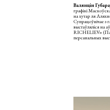
Валянцін Губар
графікі Маскоўска
на хутар ля Аляхн
Супрацоўнічае з г
выстаўляліся н
RICHELIEV» (Пары
персанальных выс