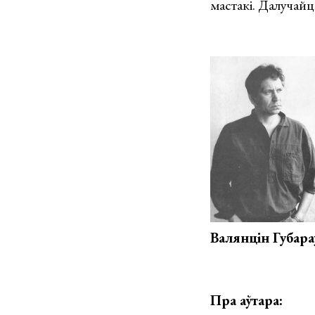
мастакі. Далучайц
Валянцін Губара
Пра аўтара: