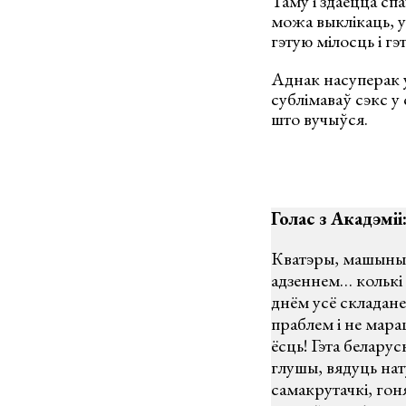
Таму і здаецца спа
можа выклікаць, у
гэтую мілосць і гэ
Аднак насуперак у
сублімаваў сэкс у 
што вучыўся.
Голас з Акадэміі
Кватэры, машыны, 
адзеннем… колькі 
днём усё складане
праблем і не мара
ёсць! Гэта белару
глушы, вядуць нат
самакрутачкі, гон