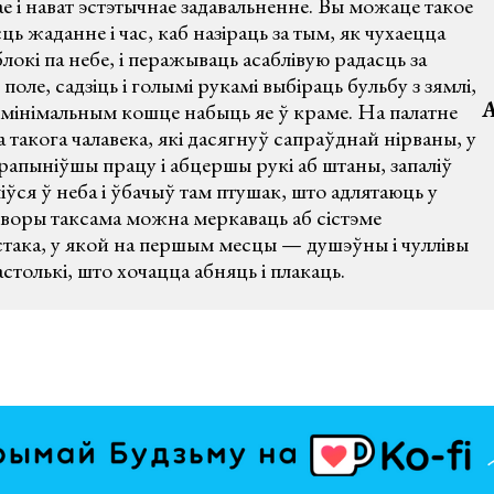
ае і нават эстэтычнае задавальненне. Вы можаце такое
ёсць жаданне і час, каб назіраць за тым, як чухаецца
локі па небе, і перажываць асаблівую радасць за
оле, садзіць і голымі рукамі выбіраць бульбу з зямлі,
А
а мінімальным кошце набыць яе ў краме. На палатне
 такога чалавека, які дасягнуў сапраўднай нірваны, у
рапыніўшы працу і абцершы рукі аб штаны, запаліў
іўся ў неба і ўбачыў там птушак, што адлятаюць у
творы таксама можна меркаваць аб сістэме
така, у якой на першым месцы — душэўны і чуллівы
столькі, што хочацца абняць і плакаць.