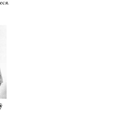
еся.
ў