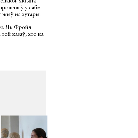
спакоі, які яна
узрошчваў у сабе
т жыў на хутары.
цы. Як Фройд
 той казаў, хто на