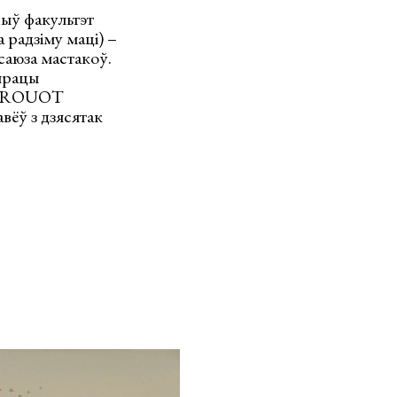
чыў факультэт
 радзіму маці) –
саюза мастакоў.
 працы
 «DROUOT
вёў з дзясятак