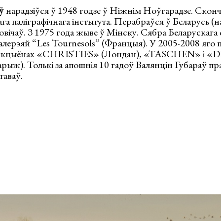
аў
нарадзіўся ў 1948 годзе ў Ніжнім Ноўгарадзе. Скон
га паліграфічнага інстытута. Перабраўся ў Беларусь (на
овічаў. З 1975 года жыве ў Мінску. Сябра Беларускага 
алерэяй “Les Tournesols” (Францыя). У 2005-2008 яго
а аўкцыёнах «CHRISTIES» (Лондан), «TASCHEN» і
ж). Толькі за апошнія 10 гадоў Валянцін Губараў пра
таваў.