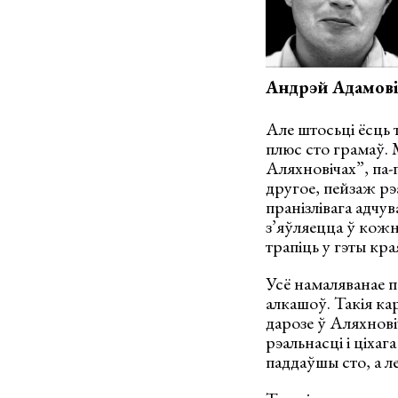
Андрэй Адамові
Але штосьці ёсць 
плюс сто грамаў. 
Аляхновічах”, па-
другое, пейзаж рэа
пранізлівага адчув
з’яўляецца ў кожн
трапіць у гэты кр
Усё намаляванае п
алкашоў. Такія ка
дарозе ў Аляхнові
рэальнасці і ціха
паддаўшы сто, а л