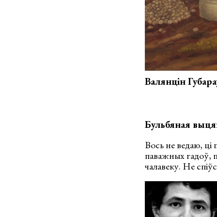
Валянцін Губараў
Бульбяная выц
Вось не ведаю, ці 
паважных гадоў, п
чалавеку. Не спіў