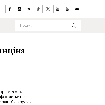
янціна
ь прымроеныя
а фантастычныя
араць беларускія