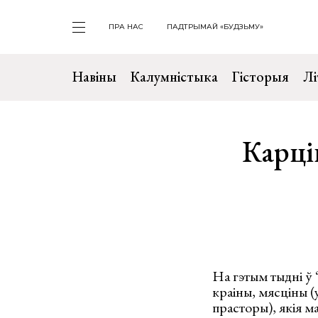
ПРА НАС
ПАДТРЫМАЙ «БУДЗЬМУ»
Навіны
Калумністыка
Гісторыя
Лі
Карці
На гэтым тыдні ў
краіны, мясціны (
прасторы), якія м