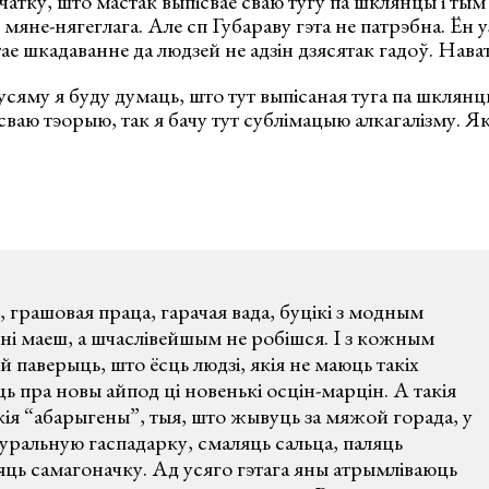
чатку, што мастак выпісвае сваю тугу па шклянцы і тым 
 мяне-нягеглага. Але сп Губараву гэта не патрэбна. Ён 
тае шкадаванне да людзей не адзін дзясятак гадоў. Нава
сяму я буду думаць, што тут выпісаная туга па шклян
сваю тэорыю, так я бачу тут сублімацыю алкагалізму. Як
:
грашовая праца, гарачая вада, буцікі з модным
ні маеш, а шчаслівейшым не робішся. І з кожным
й паверыць, што ёсць людзі, якія не маюць такіх
ць пра новы айпод ці новенькі осцін-марцін. А такія
скія “абарыгены”, тыя, што жывуць за мяжой горада, у
уральную гаспадарку, смаляць сальца, паляць
яць самагоначку. Ад усяго гэтага яны атрымліваюць