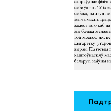
сапраўднае фізічн
сабе ўявіць? У іх 
сабака, плывуць аб
магчымасць араць п
замест таго каб п
мы бачым менавіта
той момант як, пе
цыгарэтку, утароп
вырай. Па гэтым 
каштоўнасцяў мас
беларус, наіўны на