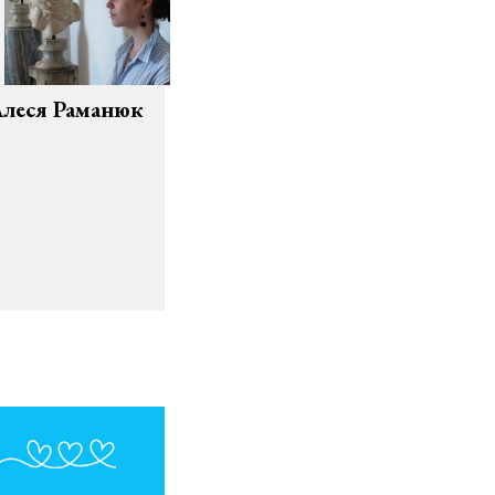
леся Раманюк