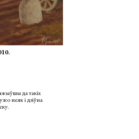
010.
 дажыўшы да такіх
ужо неяк і дзіўна
еку.