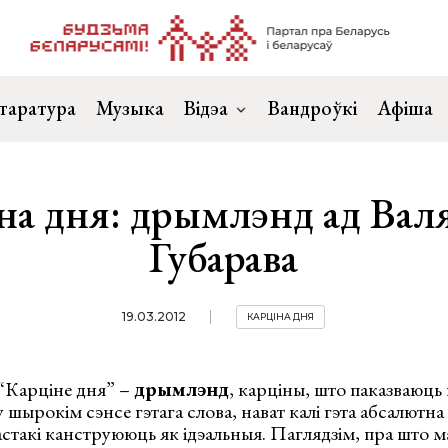
таратура
Музыка
Відэа
Вандроўкі
Афіша
на дня: дрымлэнд ад Вал
Губарава
19.03.2012
КАРЦІНА ДНЯ
 “Карціне дня” –
дрымлэнд
, карціны, што паказваюц
у шырокім сэнсе гэтага слова, нават калі гэта абсалютн
астакі канструююць як ідэальныя. Паглядзім, пра што м