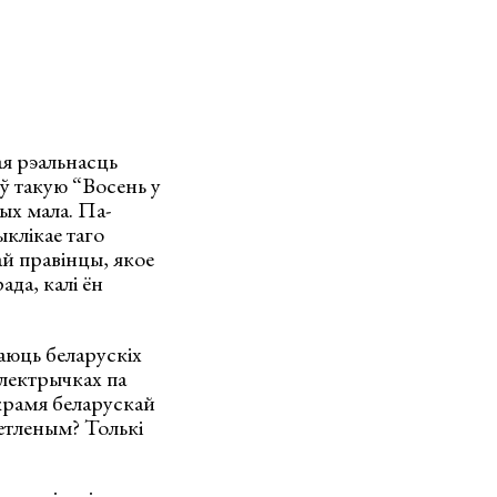
ая рэальнасць
ў такую “Восень у
ых мала. Па-
ыклікае таго
ай правінцы, якое
да, калі ён
аюць беларускіх
электрычках па
акрамя беларускай
ветленым? Толькі