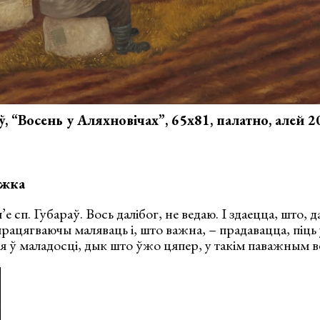
, “Восень у Аляхновічах”, 65х81, палатно, алей 2
яжка
п’е сп. Губараў. Вось далібог, не ведаю. І здаецца, што,
рацягваючы маляваць і, што важна, – прадавацца, піць 
ся ў маладосці, дык што ўжо цяпер, у такім паважным в