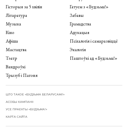
Гісторыя за 5 хвілін
Гатуем з «Будзьма!»
Літаратура
Забавы
Музыка
Грамадства
Кіно
Адукацыя
Афіша
Псіхалогія і самаразвіццё
Мастацтва
Экалогія
Тэатр
Паштоўкі ад «Будзьма!»
Вандроўкі
Трызуб і Пагоня
ШТО ТАКОЕ «БУДЗЬМА БЕЛАРУСАМІ!»
АСОБЫ КАМПАНІІ
УСЕ ПРАЕКТЫ «БУДЗЬМА!»
КАРТА САЙТА