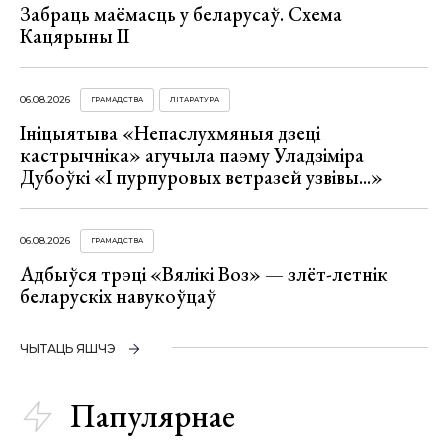
Забраць маёмасць у беларусаў. Схема
Кацярыны ІІ
06.08.2026
ГРАМАДСТВА
ЛІТАРАТУРА
Ініцыятыва «Непаслухмяныя дзеці
кастрычніка» агучыла паэму Уладзіміра
Дубоўкі «І пурпуровых ветразей узвівы...»
06.08.2026
ГРАМАДСТВА
Адбыўся трэці «Вялікі Воз» — злёт-летнік
беларускіх навукоўцаў
ЧЫТАЦЬ ЯШЧЭ
Папулярнае