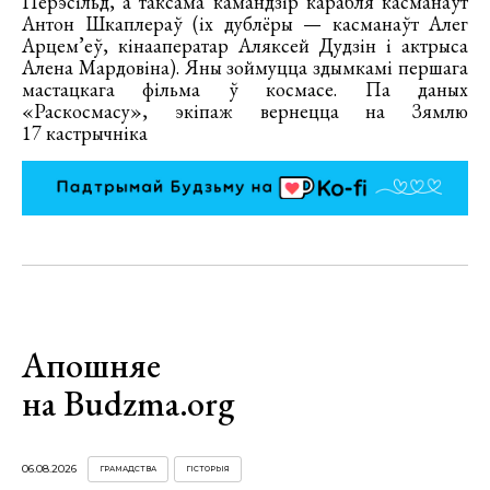
Перэсільд, а таксама камандзір карабля касманаўт
Антон Шкаплераў (іх дублёры — касманаўт Алег
Арцем’еў, кінааператар Аляксей Дудзін і актрыса
Алена Мардовіна). Яны зоймуцца здымкамі першага
мастацкага фільма ў космасе. Па даных
«Раскосмасу», экіпаж вернецца на Зямлю
17 кастрычніка
Апошняе
на Budzma.org
06.08.2026
ГРАМАДСТВА
ГІСТОРЫЯ