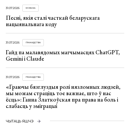
31.07.2026
МУЗЫКА
Песні, якія сталі часткай беларускага
нацыянальнага коду
31.07.2026
ГРАМАДСТВА
Гайд па малавядомых магчымасцях ChatGPT,
Gemini і Claude
31.07.2026
ГРАМАДСТВА
«Граючы бязглуздыя ролі нязломных людзей,
мы можам страціць тое важнае, што ў нас
ёсць»: Ганна Златкоўская пра права на боль і
слабасць у эміграцыі
ЧЫТАЦЬ ЯШЧЭ