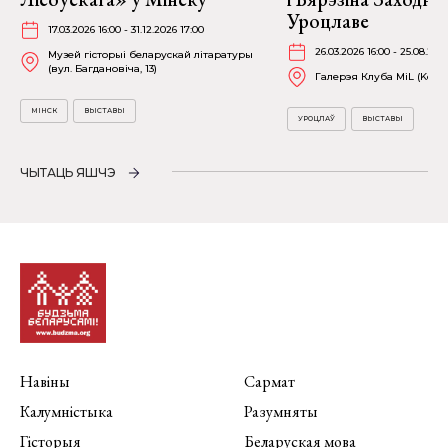
Уроцлаве
17.03.2026 16:00 - 31.12.2026 17:00
26.03.2026 16:00 - 25.08.202
Музей гісторыі беларускай літаратуры
(вул. Багдановіча, 13)
Галерэя Клуба MiL (Kościu
МІНСК
ВЫСТАВЫ
УРОЦЛАЎ
ВЫСТАВЫ
ЧЫТАЦЬ ЯШЧЭ
Навіны
Сармат
Калумністыка
Разумняты
Гісторыя
Беларуская мова