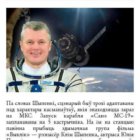
Па словах Шыпенкі, сцэнарый быў трохі адаптаваны
пад характары касманаўтаў, якія знаходзяцца зараз
на МКС. Запуск карабля «Саюз МС-19»
запланаваны на 5 кастрычніка. На ім на станцыю
павінна прыбыць здымачная група фільма
«Выклік» — рэжысёр Клім Шыпенка, актрыса Юлія