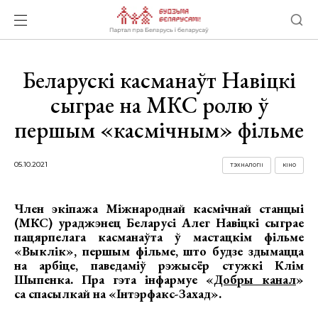
Беларускі касманаўт Навіцкі
сыграе на МКС ролю ў
першым «касмічным» фільме
05.10.2021
ТЭХНАЛОГІІ
КІНО
Член экіпажа Міжнароднай касмічнай станцыі
(МКС) ураджэнец Беларусі Алег Навіцкі сыграе
пацярпелага касманаўта ў мастацкім фільме
«Выклік», першым фільме, што будзе здымацца
на арбіце, паведаміў рэжысёр стужкі Клім
Шыпенка. Пра гэта інфармуе «
Добры канал
»
са спасылкай на «Інтэрфакс-Захад».