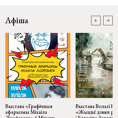
Афіша
Выстава «Графічныя
Выстава Вольгі На
афарызмы Міхаіла
«Жыццё дзвюх рэк
Лісоўскага» ў Мінску
і Бярэзіна Заходня