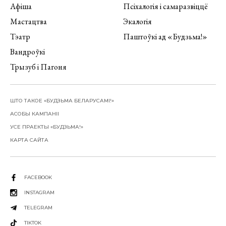
Афіша
Псіхалогія і самаразвіццё
Мастацтва
Экалогія
Тэатр
Паштоўкі ад «Будзьма!»
Вандроўкі
Трызуб і Пагоня
ШТО ТАКОЕ «БУДЗЬМА БЕЛАРУСАМІ!»
АСОБЫ КАМПАНІІ
УСЕ ПРАЕКТЫ «БУДЗЬМА!»
КАРТА САЙТА
FACEBOOK
INSTAGRAM
TELEGRAM
TIKTOK