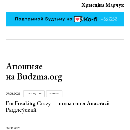
Хрысціна Марчук
Апошняе
на Budzma.org
07.08.2026
ГРАМАДСТВА
МУЗЫКА
I’m Freaking Crazy — новы сінгл Анастасіі
Рыдлеўскай
07.08.2026