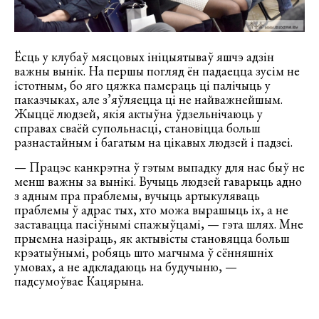
Ёсць у клубаў мясцовых ініцыятываў яшчэ адзін
важны вынік. На першы погляд ён падаецца зусім не
істотным, бо яго цяжка памераць ці палічыць у
паказчыках, але з’яўляецца ці не найважнейшым.
Жыццё людзей, якія актыўна ўдзельнічаюць у
справах сваёй супольнасці, становіцца больш
разнастайным і багатым на цікавых людзей і падзеі.
— Працэс канкрэтна ў гэтым выпадку для нас быў не
менш важны за вынікі. Вучыць людзей гаварыць адно
з адным пра праблемы, вучыць артыкуляваць
праблемы ў адрас тых, хто можа вырашыць іх, а не
заставацца пасіўнымі спажыўцамі, — гэта шлях. Мне
прыемна назіраць, як актывісты становяцца больш
крэатыўнымі, робяць што магчыма ў сённяшніх
умовах, а не адкладаюць на будучыню, —
падсумоўвае Кацярына.