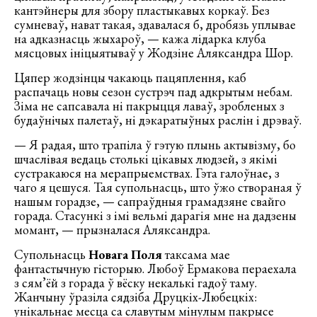
кантэйнеры для збору пластыкавых коркаў. Без
сумневаў, нават такая, здавалася б, дробязь уплывае
на адказнасць жыхароў, — кажа лідарка клуба
мясцовых ініцыятываў у Жодзіне Аляксандра Шор.
Цяпер жодзінцы чакаюць пацяплення, каб
распачаць новы сезон сустрэч пад адкрытым небам.
Зіма не сапсавала ні пакрыцця лаваў, зробленых з
будаўнічых палетаў, ні дэкаратыўных раслін і дрэваў.
— Я радая, што трапіла ў гэтую плынь актывізму, бо
шчаслівая ведаць столькі цікавых людзей, з якімі
сустракаюся на мерапрыемствах. Гэта галоўнае, з
чаго я цешуся. Тая супольнасць, што ўжо створаная ў
нашым горадзе, — сапраўдныя грамадзяне свайго
горада. Стасункі з імі вельмі дарагія мне на дадзены
момант, — прызналася Аляксандра.
Супольнасць
Новага Поля
таксама мае
фантастычную гісторыю. Любоў Ермакова пераехала
з сям’ёй з горада ў вёску некалькі гадоў таму.
Жанчыну ўразіла сядзіба Друцкіх-Любецкіх:
унікальнае месца са славутым мінулым пакрысе