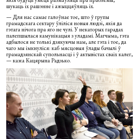
шукаць іх рашэнне і ажыццяўляць іх.
— Для нас самае галоўнае тое, што ў групы
грамадскага сектару ўліліся новыя людзі, якія да
гэтага нічога пра яго не чулі. У некаторых гарадах
палепшылася камунікацыя з уладамі. Магчыма, гэта
адбылося не толькі дзякуючы нам, але гэта і тое, да
чаго мы імкнуліся: каб мясцовыя ўлады бачылі ў
грамадзянскай супольнасці і ў актывістах сваіх калег,
— кажа Кацярына Радзько.