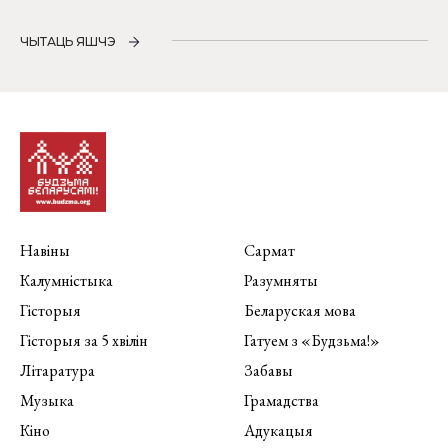
ЧЫТАЦЬ ЯШЧЭ
Навіны
Сармат
Калумністыка
Разумняты
Гісторыя
Беларуская мова
Гісторыя за 5 хвілін
Гатуем з «Будзьма!»
Літаратура
Забавы
Музыка
Грамадства
Кіно
Адукацыя