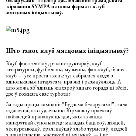
беларусамі!” і Цэнтр даследавання грамадскага
кіравання SYMPA на новы фармат: клуб
мясцовых ініцыятываў.
Што такое клуб мясцовых ініцыятываў?
Клуб філатэлістаў, рэканструктараў, клуб
літаратурны, футбольны, музычны, фан-клуб, бізнес-
клуб — усё проста і ясна: тут сабраліся людзі з
аднолькавым інтарэсам, пра які і размаўляюць. А
што можа аб’яднаць жыхароў аднаго горада ці вёскі,
дзе ў кожнага свае турботы?
За гады працы кампаніі “Будзьма беларусамі!” стала
відавочна, што ўдзельнікі Кірмашоў праектаў
найчасцей прапануюць ідэі, якія тычацца
канкрэтнай супольнасці: маладых бацькоў, дзяцей,
экскурсаводаў, краязнаўцаў альбо турыстаў, людзей
з інваліднасцю, мастакоў ці музыкаў, — і не