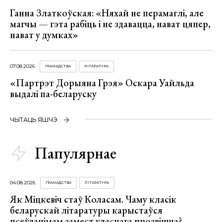
Ганна Златкоўская: «Няхай не перамаглі, але
магчы — гэта рабіць і не здавацца, нават цяпер,
нават у думках»
07.08.2026
ГРАМАДСТВА
ЛІТАРАТУРА
«Партрэт Дорыяна Грэя» Оскара Уайльда
выдалі па-беларуску
ЧЫТАЦЬ ЯШЧЭ
Папулярнае
04.08.2026
ГРАМАДСТВА
ЛІТАРАТУРА
Як Міцкевіч стаў Коласам. Чаму класік
беларускай літаратуры карыстаўся
псеўданімам замест уласнага прозвішча?