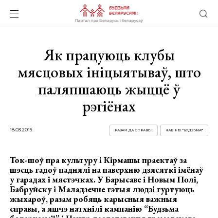
Як працуюць клубы
мясцовых ініцыятываў, што
паляпшаюць жыццё ў
рэгіёнах
18.03.2019
РАЗАМ ДА СПРАВЫ!
НАВІНЫ "БУДЗЬМА!"
Ток-шоў пра культуру і Кірмашы праектаў за
шэсць гадоў паднялі на паверхню дзясяткі імёнаў
у гарадах і мястэчках. У Барысаве і Новым Полі,
Бабруйску і Маладзечне гэтыя людзі гуртуюць
жыхароў, разам робяць карысныя важныя
справы, а яшчэ натхнілі кампанію “Будзьма