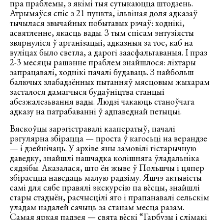
пра праблемы, з якімі тыя сутыкаюцца штодзень.
Атрымаўся спіс з 21 пункта, ільвіная доля адказаў
тычылася звычайных побытавых рэчаў: ходнікі,
асвятленне, якасць вады. З тым спісам энтузіясты
звярнуліся ў арганізацыі, адказныя за тое, каб на
вуліцах было светла, а дарогі заасфальтаваныя. І праз
2-3 месяцы рашэнне праблем знайшлося: ліхтары
запрацавалі, ходнікі пачалі будаваць. З найбольш
балючых злабадзённых пытанняў мясцовым жыхарам
засталося дамагчыся будаўніцтва станцыі
абезжалезьвання вады. Людзі чакаюць станоўчага
адказу на патрабаванні ў адпаведнай петыцыі.
Вяскоўцы зарэгістравалі кааператыў, пачалі
рэгулярна збірацца — проста ў кагосьці на верандзе
— і дзейнічаць. У архіве яны замовілі гістарычную
даведку, знайшлі нашчадка колішняга ўладальніка
сядзібы. Аказалася, што ён жыве ў Польшчы і цяпер
збіраецца наведаць малую радзіму. Яшчэ актывісты
самі для сябе правялі экскурсію па вёсцы, знайшлі
стары стадыён, расчысцілі яго і прапанавалі сельскім
уладам надалей сачыць за станам месца разам.
Самая яркая падзея — свята вёскі “
Гарбузы і слімакі