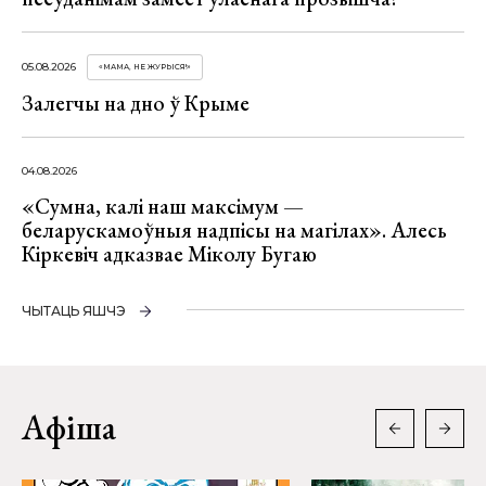
05.08.2026
«МАМА, НЕ ЖУРЫСЯ!»
Залегчы на дно ў Крыме
04.08.2026
«Сумна, калі наш максімум —
беларускамоўныя надпісы на магілах». Алесь
Кіркевіч адказвае Міколу Бугаю
ЧЫТАЦЬ ЯШЧЭ
Афіша