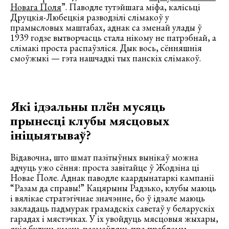
Новага Поля
”. Паводле тутэйшага міфа, калісьці
Друцкія-Любецкія разводзілі слімакоў у
прамысловых маштабах, аднак са зменай улады ў
1939 годзе вытворчасць стала нікому не патрэбнай, а
слімакі проста распаўзліся. Дык вось, сённяшнія
смоўжыкі — гэта нашчадкі тых панскіх слімакоў.
Які ідэальны плён мусяць
прынесці клубы мясцовых
ініцыятываў?
Відавочна, што шмат пазітыўных вынікаў можна
адчуць ужо сёння: проста завітайце ў Жодзіна ці
Новае Поле. Аднак паводле каардынатаркі кампаніі
“Разам да справы!” Кацярыны Радзько, клубы маюць
і вялікае стратэгічнае значэнне, бо ў ідэале маюць
закладаць падмурак грамадскіх саветаў у беларускіх
гарадах і мястэчках. У іх увойдуць мясцовыя жыхары,
якія будуць умець размаўляць пра праблемы,