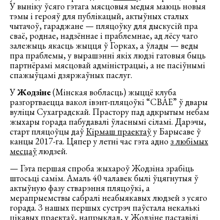
У выніку ўсяго гэтага мясцовыя медыя маюць новыя
тэмы і герояў для публікацый, актыўных сталых
чытачоў, гараджане — пляцоўку для дыскусій пра
сваё, роднае, надзённае і праблемнае, ад лёсу чаго
залежыць якасць жыцця ў Горках, а ўлады — веды
пра праблемы, у вырашэнні якіх людзі гатовыя быць
партнёрамі мясцовай адміністрацыі, а не пасіўнымі
спажыўцамі дзяржаўных паслуг.
У
Жодзіне
(Мінская вобласць) жыццё клуба
разгортваецца вакол івэнт-пляцоўкі “СВАЕ” ў двары
вуліцы Сухаградскай. Прастору пад адкрытым небам
жыхары горада пабудавалі ўласнымі сіламі. Дарэчы,
старт пляцоўцы даў
Кірмаш праектаў
у Барысаве ў
канцы 2017-га. Цяпер у летні час гэта адно
з любімых
месцаў
людзей.
— Гэта першая спроба жыхароў Жодзіна зрабіць
штосьці самім. Амаль 40 чалавек былі ўцягнутыя ў
актыўную фазу стварэння пляцоўкі, а
мерапрыемствы сабралі неабыякавых людзей з усяго
горада. З нашых першых сустрэч паўстала некалькі
цікавых праектаў, напрыклад, у Жодзіне паставілі