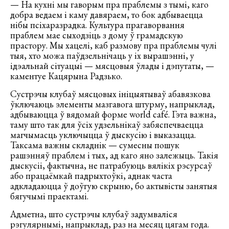
— На кухні мы гаворым пра праблемы з тымі, каго
добра ведаем і каму давяраем, то бок адбываецца
нібы псіхаразрадка. Культура прагаворвання
праблем мае сыходзіць з дому ў грамадскую
прастору. Мы хацелі, каб размову пра праблемы чулі
тыя, хто можа паўдзельнічаць у іх вырашэнні, у
ідэальнай сітуацыі — мясцовыя ўлады і дэпутаты, —
каментуе Кацярына Радзько.
Сустрэчы клубаў мясцовых ініцыятываў абавязкова
ўключаюць элементы мазгавога штурму, напрыклад,
адбываюцца ў вядомай форме world café. Гэта важна,
таму што так для ўсіх удзельнікаў забяспечваецца
магчымасць уключыцца ў дыскусію і выказацца.
Таксама важны складнік — сумесны пошук
рашэнняў праблем і тых, ад каго яно залежыць. Такія
дыскусіі, фактычна, не патрабуюць вялікіх рэсурсаў
або працаёмкай падрыхтоўкі, аднак часта
адкладаюцца ў доўгую скрыню, бо актывісты занятыя
бягучымі праектамі.
Адметна, што сустрэчы клубаў задумваліся
рэгулярнымі, напрыклад, раз на месяц цягам года.