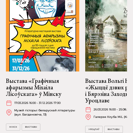
Выстава «Графічныя
Выстава Вольгі На
афарызмы Міхаіла
«Жыццё дзвюх рэк
Лісоўскага» ў Мінску
і Бярэзіна Заходня
Уроцлаве
17.03.2026 16:00 - 31.12.2026 17:00
26.03.2026 16:00 - 25.08.202
Музей гісторыі беларускай літаратуры
(вул. Багдановіча, 13)
Галерэя Клуба MiL (Kościu
МІНСК
ВЫСТАВЫ
УРОЦЛАЎ
ВЫСТАВЫ