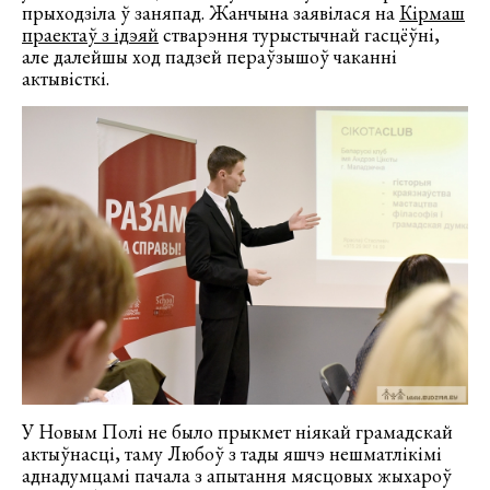
прыходзіла ў заняпад. Жанчына заявілася на
Кірмаш
праектаў з ідэяй
стварэння турыстычнай гасцёўні,
але далейшы ход падзей пераўзышоў чаканні
актывісткі.
У Новым Полі не было прыкмет ніякай грамадскай
актыўнасці, таму Любоў з тады яшчэ нешматлікімі
аднадумцамі пачала з апытання мясцовых жыхароў