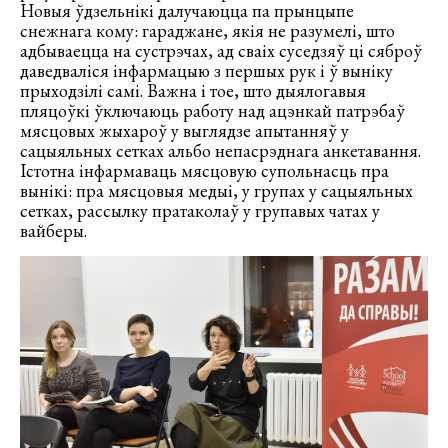
Новыя ўдзельнікі далучаюцца па прынцыпе
снежнага кому: гараджане, якія не разумелі, што
адбываецца на сустрэчах, ад сваіх суседзяў ці сяброў
даведваліся інфармацыю з першых рук і ў выніку
прыходзілі самі. Важна і тое, што дыялогавыя
пляцоўкі ўключаюць работу над ацэнкай патрэбаў
мясцовых жыхароў у выглядзе апытанняў у
сацыяльных сетках альбо непасрэднага анкетавання.
Істотна інфармаваць мясцовую супольнасць пра
вынікі: пра мясцовыя медыі, у групах у сацыяльных
сетках, рассылку пратаколаў у групавых чатах у
вайберы.