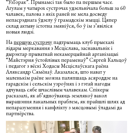
“УзГорак”. Прынамсі так было па першым часе.
Агулам у чатырох сустрэчах удзельнічала больш за 60
чалавек, палова з якіх раней не мела досведу
непасрэднага ўдзелу ў грамадскім жыцці. Цяпер
склад актыву істотна змяніўся, бо ў ім з’явіліся
новыя людзі.
На
першую сустрэчу
падтрымаць клуб прыехалі
лідары меркавання з Мсціслава, заснавальнік і
дырэктар прыватнай некамерцыйнай арганізацыі
“Майстэрня ўстойлівых пераменаў” Сяргей Кальцоў
і педагог з вёскі Ходасы Мсціслаўскага раёна
Аляксандр Сямёнаў. Аказалася, што нават у
маленькім раёне можна паляпшаць асяроддзе на
гарадскім і сельскім узроўнях і з гэтай нагоды
адчуваць сябе шчаслівым чалавекам. Спікеры
расказалі, як аб’ядноўваюць землякоў вакол
вырашэння лакальных праблем, як прайшлі шлях ад
непаразумення і канфлікту з мясцовымі ўладамі да
партнёрства.