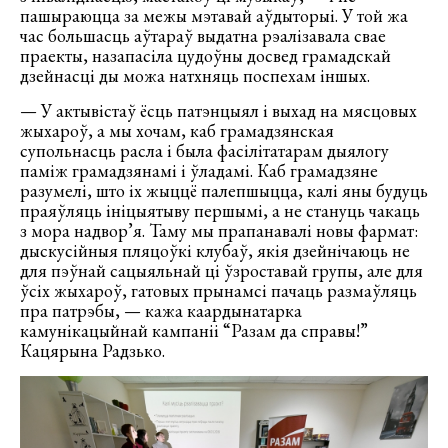
пашыраюцца за межы мэтавай аўдыторыі. У той жа
час большасць аўтараў выдатна рэалізавала свае
праекты, назапасіла цудоўны досвед грамадскай
дзейнасці ды можа натхняць поспехам іншых.
— У актывістаў ёсць патэнцыял і выхад на мясцовых
жыхароў, а мы хочам, каб грамадзянская
супольнасць расла і была фасілітатарам дыялогу
паміж грамадзянамі і ўладамі. Каб грамадзяне
разумелі, што іх жыццё палепшыцца, калі яны будуць
праяўляць ініцыятыву першымі, а не стануць чакаць
з мора надвор’я. Таму мы прапанавалі новы фармат:
дыскусійныя пляцоўкі клубаў, якія дзейнічаюць не
для пэўнай сацыяльнай ці ўзроставай групы, але для
ўсіх жыхароў, гатовых прынамсі пачаць размаўляць
пра патрэбы, — кажа каардынатарка
камунікацыйнай кампаніі “Разам да справы!”
Кацярына Радзько.