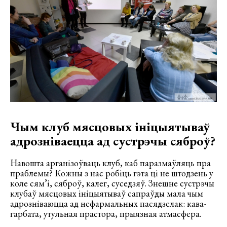
Чым клуб мясцовых ініцыятываў
адрозніваецца ад сустрэчы сяброў?
Навошта арганізоўваць клуб, каб паразмаўляць пра
праблемы? Кожны з нас робіць гэта ці не штодзень у
коле сям’і, сяброў, калег, суседзяў. Знешне сустрэчы
клубаў мясцовых ініцыятываў сапраўды мала чым
адрозніваюцца ад нефармальных пасядзелак: кава-
гарбата, утульная прастора, прыязная атмасфера.