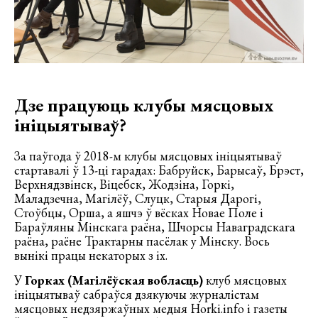
Дзе працуюць клубы мясцовых
ініцыятываў?
За паўгода ў 2018-м клубы мясцовых ініцыятываў
стартавалі ў 13-ці гарадах: Бабруйск, Барысаў, Брэст,
Верхнядзвінск, Віцебск, Жодзіна, Горкі,
Маладзечна, Магілёў, Слуцк, Старыя Дарогі,
Стоўбцы, Орша, а яшчэ ў вёсках Новае Поле і
Бараўляны Мінскага раёна, Шчорсы Наваградскага
раёна, раёне Трактарны пасёлак у Мінску. Вось
вынікі працы некаторых з іх.
У
Горках (Магілёўская вобласць)
клуб мясцовых
ініцыятываў сабраўся дзякуючы журналістам
мясцовых недзяржаўных медыя Horki.info і газеты