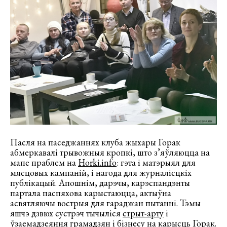
Пасля на паседжаннях клуба жыхары Горак
абмеркавалі трывожныя кропкі, што з’яўляюцца на
мапе праблем на
Horki.info
: гэта і матэрыял для
мясцовых кампаній, і нагода для журналісцкіх
публікацый. Апошнім, дарэчы, карэспандэнты
партала паспяхова карыстаюцца, актыўна
асвятляючы вострыя для гараджан пытанні. Тэмы
яшчэ дзвюх сустрэч тычыліся
стрыт-арту
і
ўзаемадзеяння грамадзян і
бізнесу
на карысць Горак.