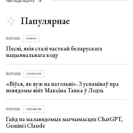
ЧЫТАЦЬ ЯШЧЭ
Папулярнае
31.07.2026
МУЗЫКА
Песні, якія сталі часткай беларускага
нацыянальнага коду
30.07.2026
ЛІТАРАТУРА
«Віўся, як вуж на патэльні». З успамінаў пра
невядомы візіт Максіма Танка ў Лодзь
31.07.2026
ГРАМАДСТВА
Гайд па малавядомых магчымасцях ChatGPT,
Gemini і Claude