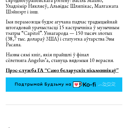
сярэднееўрапейскага рэгіёну: Васіль Махно,
Уладзімір Някляеў, Альвідас Шляпікас, Малгажата
Шэйнэрт і інш.
Імя пераможцы будзе агучана падчас традыцыйнай
штогадовай урачыстасці 15 кастрычніка ў музычным
тэатры “Capitol”. Узнагарода — 150 тысяч злотых
(38,7 тыс. долараў ЗША) і статуэтка аўтарства Эвы
Расана.
Назвы сямі кніг, якія прайшлі ў фінал
сёлетняга Angelus’а, стануць вядомыя 10 верасня.
Прэс-служба ГА “Саюз беларускіх пісьменнікаў”