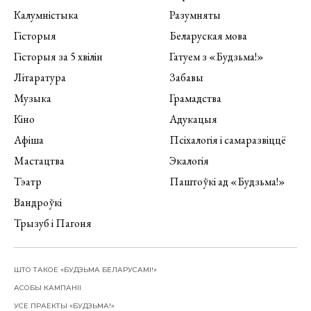
Калумністыка
Разумняты
Гісторыя
Беларуская мова
Гісторыя за 5 хвілін
Гатуем з «Будзьма!»
Літаратура
Забавы
Музыка
Грамадства
Кіно
Адукацыя
Афіша
Псіхалогія і самаразвіццё
Мастацтва
Экалогія
Тэатр
Паштоўкі ад «Будзьма!»
Вандроўкі
Трызуб і Пагоня
ШТО ТАКОЕ «БУДЗЬМА БЕЛАРУСАМІ!»
АСОБЫ КАМПАНІІ
УСЕ ПРАЕКТЫ «БУДЗЬМА!»