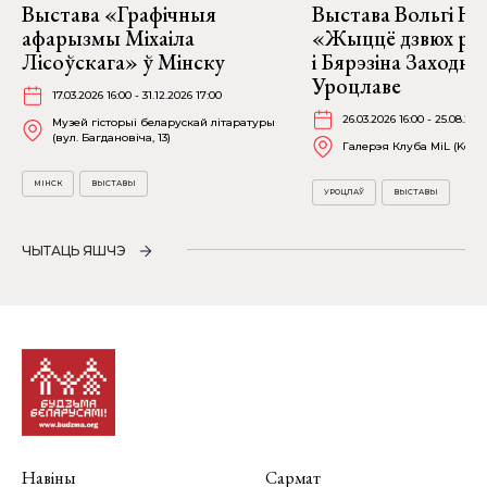
Выстава «Графічныя
Выстава Вольгі На
афарызмы Міхаіла
«Жыццё дзвюх рэк
Лісоўскага» ў Мінску
і Бярэзіна Заходня
Уроцлаве
17.03.2026 16:00 - 31.12.2026 17:00
26.03.2026 16:00 - 25.08.202
Музей гісторыі беларускай літаратуры
(вул. Багдановіча, 13)
Галерэя Клуба MiL (Kościu
МІНСК
ВЫСТАВЫ
УРОЦЛАЎ
ВЫСТАВЫ
ЧЫТАЦЬ ЯШЧЭ
Навіны
Сармат