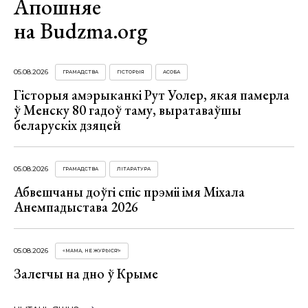
Апошняе
на Budzma.org
05.08.2026
ГРАМАДСТВА
ГІСТОРЫЯ
АСОБА
Гісторыя амэрыканкі Рут Уолер, якая памерла
ў Менску 80 гадоў таму, выратаваўшы
беларускіх дзяцей
05.08.2026
ГРАМАДСТВА
ЛІТАРАТУРА
Абвешчаны доўгі спіс прэміі імя Міхала
Анемпадыстава 2026
05.08.2026
«МАМА, НЕ ЖУРЫСЯ!»
Залегчы на дно ў Крыме