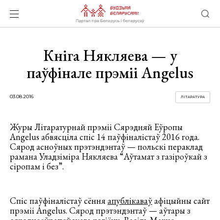
Кніга Някляева — у
паўфінале прэміі Angelus
03.08.2016
ЛІТАРАТУРА
Журы Літаратурнай прэміі Сярэдняй Еўропы
Angelus абвясціла спіс 14 паўфіналістаў 2016 года.
Сярод асноўных прэтэндэнтаў — польскі пераклад
рамана Уладзіміра Някляева “Аўтамат з газіроўкай з
сіропам і без”.
Спіс паўфіналістаў сёння
апублікаваў
афіцыйны сайт
прэміі Angelus. Сярод прэтэндэнтаў — аўтары з