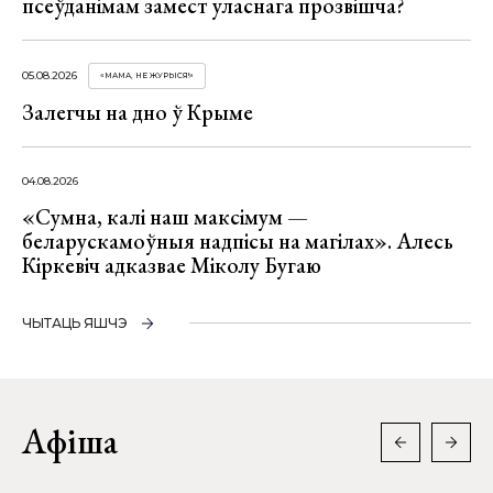
псеўданімам замест уласнага прозвішча?
05.08.2026
«МАМА, НЕ ЖУРЫСЯ!»
Залегчы на дно ў Крыме
04.08.2026
«Сумна, калі наш максімум —
беларускамоўныя надпісы на магілах». Алесь
Кіркевіч адказвае Міколу Бугаю
ЧЫТАЦЬ ЯШЧЭ
Афіша