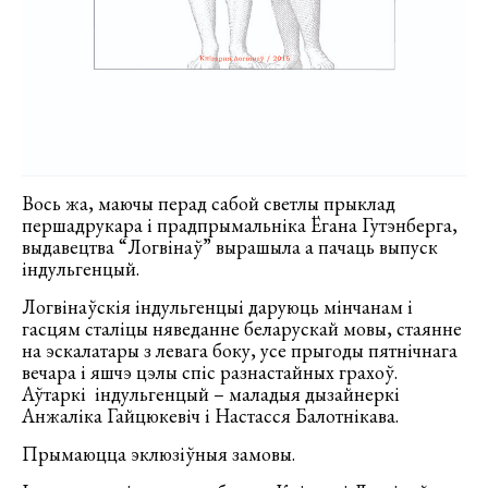
Вось жа, маючы перад сабой светлы прыклад
першадрукара і прадпрымальніка Ёгана Гутэнберга,
выдавецтва “Логвінаў” вырашыла а пачаць выпуск
індульгенцый.
Логвінаўскія індульгенцыі даруюць мінчанам і
гасцям сталіцы няведанне беларускай мовы, стаянне
на эскалатары з левага боку, усе прыгоды пятнічнага
вечара і яшчэ цэлы спіс разнастайных грахоў.
Аўтаркі індульгенцый – маладыя дызайнеркі
Анжаліка Гайцюкевіч і Настасся Балотнікава.
Прымаюцца эклюзіўныя замовы.