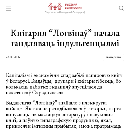
Кнігарня “Логвінаў” пачала
гандляваць індульгенцыямі
24.06.2016
ГРАМАДСТВА
Капіталізм і эканамічны спад забілі папяровую кнігу
ў Беларусі. Выдаўцы, друкары і кнігары гібеюць, бо
колькасць набытых выданняў апусцілася да
паказчыкаў Сярэднявечча.
Выдавецтва “Логвінаў” знайшло з нявыкруткі
выйсце. Як гэта не раз адбывалася ў гісторыі, варта
выпускаць не мастацкую літаратуру і навуковыя
кнігі, а пэўную тыпаграфскую прадукцыю, якая,
прыносячы імгненны прыбытак, зможа пратрымаць