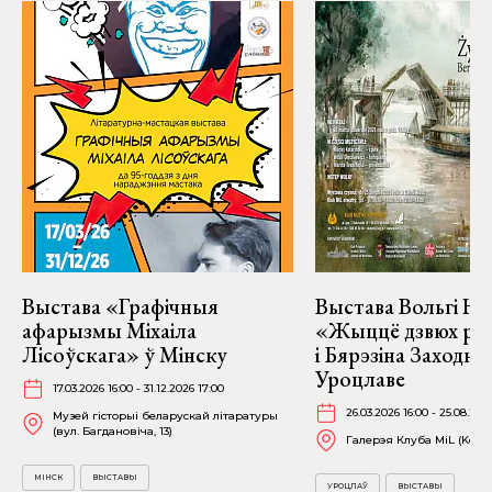
Выстава «Графічныя
Выстава Вольгі На
афарызмы Міхаіла
«Жыццё дзвюх рэк
Лісоўскага» ў Мінску
і Бярэзіна Заходня
Уроцлаве
17.03.2026 16:00 - 31.12.2026 17:00
26.03.2026 16:00 - 25.08.202
Музей гісторыі беларускай літаратуры
(вул. Багдановіча, 13)
Галерэя Клуба MiL (Kościu
МІНСК
ВЫСТАВЫ
УРОЦЛАЎ
ВЫСТАВЫ