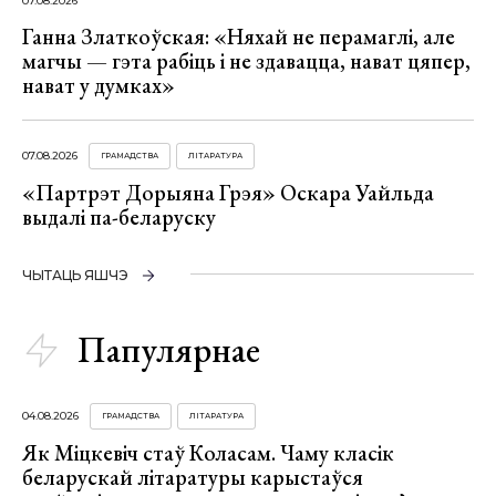
07.08.2026
Ганна Златкоўская: «Няхай не перамаглі, але
магчы — гэта рабіць і не здавацца, нават цяпер,
нават у думках»
07.08.2026
ГРАМАДСТВА
ЛІТАРАТУРА
«Партрэт Дорыяна Грэя» Оскара Уайльда
выдалі па-беларуску
ЧЫТАЦЬ ЯШЧЭ
Папулярнае
04.08.2026
ГРАМАДСТВА
ЛІТАРАТУРА
Як Міцкевіч стаў Коласам. Чаму класік
беларускай літаратуры карыстаўся