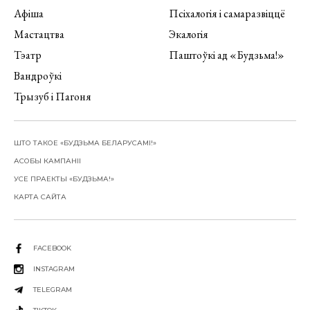
Афіша
Псіхалогія і самаразвіццё
Мастацтва
Экалогія
Тэатр
Паштоўкі ад «Будзьма!»
Вандроўкі
Трызуб і Пагоня
ШТО ТАКОЕ «БУДЗЬМА БЕЛАРУСАМІ!»
АСОБЫ КАМПАНІІ
УСЕ ПРАЕКТЫ «БУДЗЬМА!»
КАРТА САЙТА
FACEBOOK
INSTAGRAM
TELEGRAM