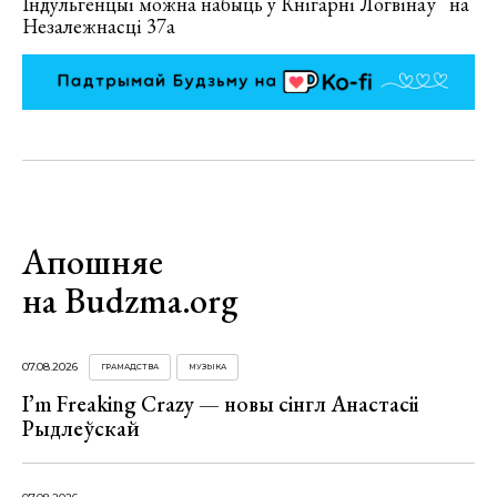
Індульгенцыі можна набыць у Кнігарні Логвінаў на
Незалежнасці 37а
Апошняе
на Budzma.org
07.08.2026
ГРАМАДСТВА
МУЗЫКА
I’m Freaking Crazy — новы сінгл Анастасіі
Рыдлеўскай