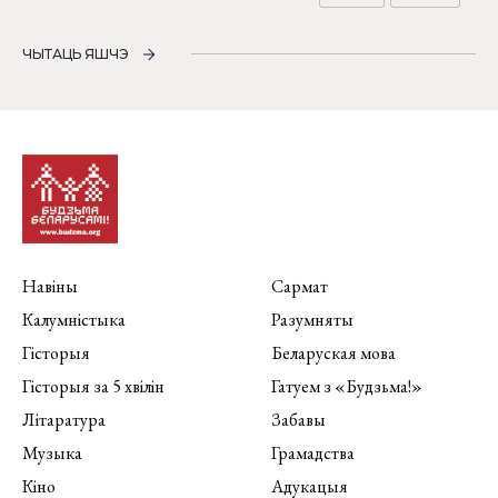
ЧЫТАЦЬ ЯШЧЭ
Навіны
Сармат
Калумністыка
Разумняты
Гісторыя
Беларуская мова
Гісторыя за 5 хвілін
Гатуем з «Будзьма!»
Літаратура
Забавы
Музыка
Грамадства
Кіно
Адукацыя