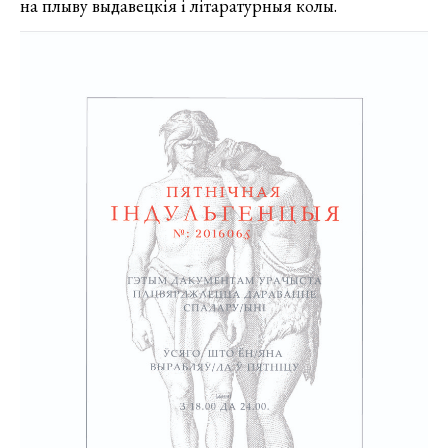
на плыву выдавецкія і літаратурныя колы.