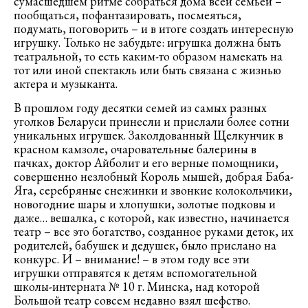
сумасшедшем ритме собраться дома всей семьей –
пообщаться, пофантазировать, посмеяться,
подумать, поговорить – и в итоге создать интересную
игрушку. Только не забудьте: игрушка должна быть
театральной, то есть каким-то образом намекать на
тот или иной спектакль или быть связана с жизнью
актера и музыканта.
В прошлом году десятки семей из самых разных
уголков Беларуси принесли и прислали более сотни
уникальных игрушек. Заколдованный Щелкунчик в
красном камзоле, очаровательные балерины в
пачках, доктор Айболит и его верные помощники,
совершенно незлобный Король мышей, добрая Баба-
Яга, серебряные снежинки и звонкие колокольчики,
новогодние шары и хлопушки, золотые подковы и
даже… вешалка, с которой, как известно, начинается
театр – все это богатство, созданное руками деток, их
родителей, бабушек и дедушек, было прислано на
конкурс. И – внимание! – в этом году все эти
игрушки отправятся к детям вспомогательной
школы-интерната № 10 г. Минска, над которой
Большой театр совсем недавно взял шефство.