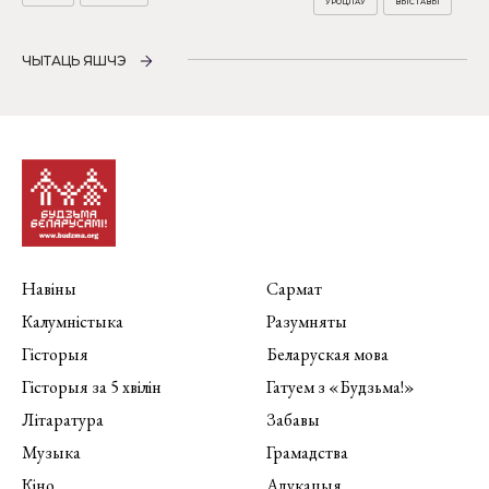
УРОЦЛАЎ
ВЫСТАВЫ
ЧЫТАЦЬ ЯШЧЭ
Навіны
Сармат
Калумністыка
Разумняты
Гісторыя
Беларуская мова
Гісторыя за 5 хвілін
Гатуем з «Будзьма!»
Літаратура
Забавы
Музыка
Грамадства
Кіно
Адукацыя