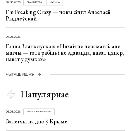
07.08.2026
ГРАМАДСТВА
МУЗЫКА
I’m Freaking Crazy — новы сінгл Анастасіі
Рыдлеўскай
07.08.2026
Ганна Златкоўская: «Няхай не перамаглі, але
магчы — гэта рабіць і не здавацца, нават цяпер,
нават у думках»
ЧЫТАЦЬ ЯШЧЭ
Папулярнае
05.08.2026
«МАМА, НЕ ЖУРЫСЯ!»
Залегчы на дно ў Крыме