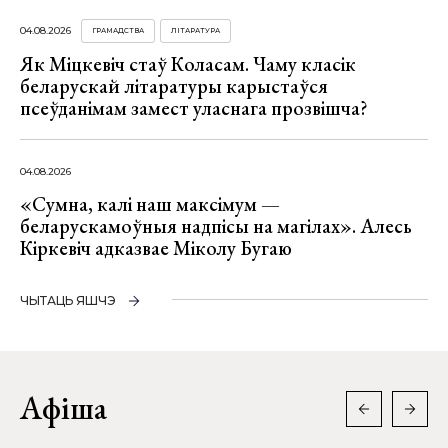
04.08.2026
ГРАМАДСТВА
ЛІТАРАТУРА
Як Міцкевіч стаў Коласам. Чаму класік
беларускай літаратуры карыстаўся
псеўданімам замест уласнага прозвішча?
04.08.2026
«Сумна, калі наш максімум —
беларускамоўныя надпісы на магілах». Алесь
Кіркевіч адказвае Міколу Бугаю
ЧЫТАЦЬ ЯШЧЭ
Афіша