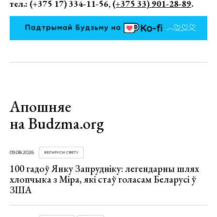
тел.: (+375 17) 334-11-56,
(+375 33) 901-28-89
.
Апошняе
на Budzma.org
09.08.2026
БЕЛАРУСЫ СВЕТУ
100 гадоў Янку Запрудніку: легендарны шлях
хлопчыка з Міра, які стаў голасам Беларусі ў
ЗША