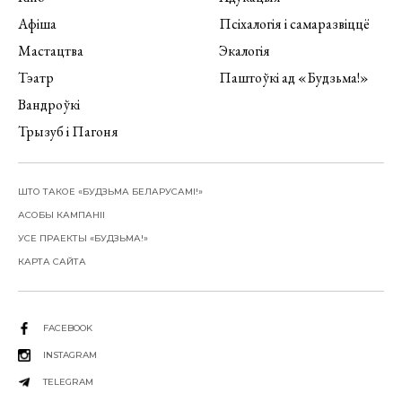
Афіша
Псіхалогія і самаразвіццё
Мастацтва
Экалогія
Тэатр
Паштоўкі ад «Будзьма!»
Вандроўкі
Трызуб і Пагоня
ШТО ТАКОЕ «БУДЗЬМА БЕЛАРУСАМІ!»
АСОБЫ КАМПАНІІ
УСЕ ПРАЕКТЫ «БУДЗЬМА!»
КАРТА САЙТА
FACEBOOK
INSTAGRAM
TELEGRAM