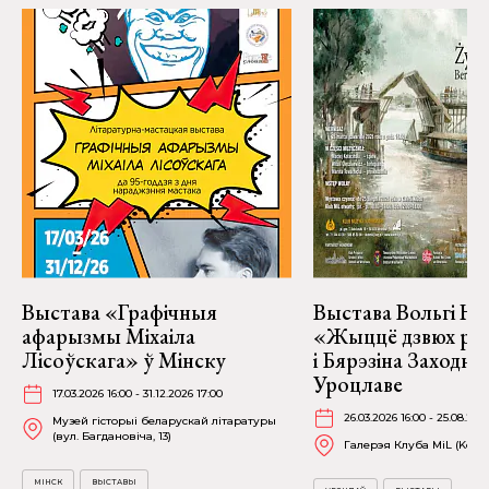
Выстава «Графічныя
Выстава Вольгі На
афарызмы Міхаіла
«Жыццё дзвюх рэк
Лісоўскага» ў Мінску
і Бярэзіна Заходня
Уроцлаве
17.03.2026 16:00 - 31.12.2026 17:00
26.03.2026 16:00 - 25.08.202
Музей гісторыі беларускай літаратуры
(вул. Багдановіча, 13)
Галерэя Клуба MiL (Kościu
МІНСК
ВЫСТАВЫ