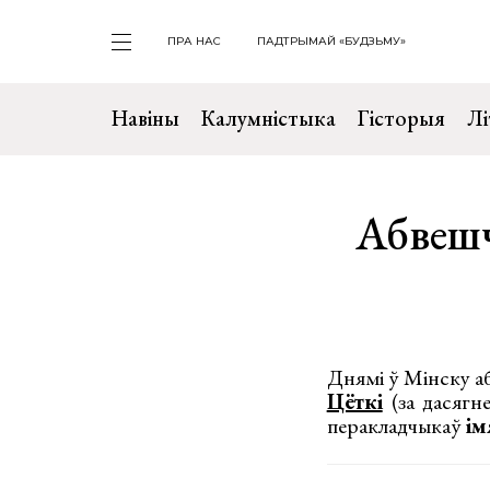
ПРА НАС
ПАДТРЫМАЙ «БУДЗЬМУ»
Навіны
Калумністыка
Гісторыя
Лі
Абвешч
Днямі ў Мінску а
Цёткі
(за дасягне
перакладчыкаў
ім