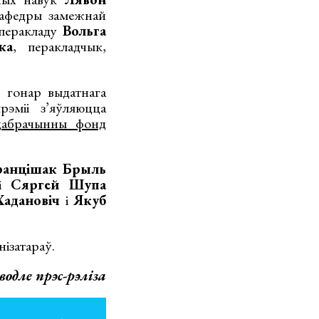
 кафедры замежнай
 перакладу
Вольга
ка
, перакладчык,
 гонар выдатнага
рэміі з’яўляюцца
абрачынны фонд
ранцішак Брыль
 і
Сяргей Шупа
Хадановіч
і
Якуб
нізатараў.
одле прэс-рэліза