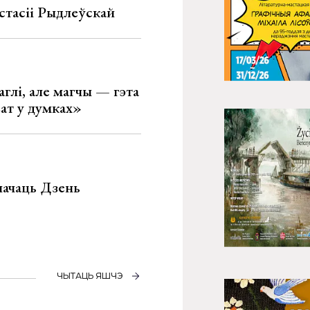
стасіі Рыдлеўскай
глі, але магчы — гэта
ват у думках»
значаць Дзень
ЧЫТАЦЬ ЯШЧЭ