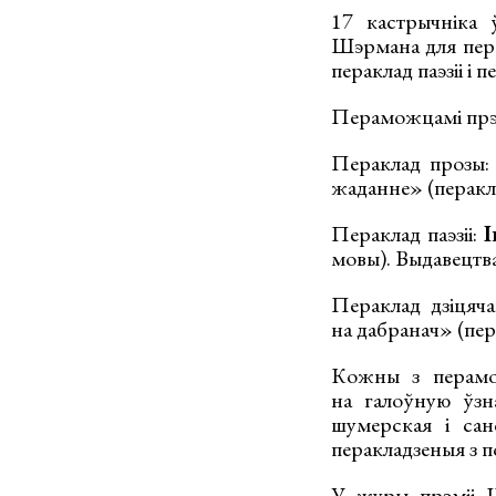
17 кастрычніка 
Шэрмана для пера
пераклад паэзіі і п
Пераможцамі прэмі
Пераклад прозы
жаданне» (перакл
Пераклад паэзіі:
І
мовы). Выдавецтв
Пераклад дзіцяча
на дабранач» (пе
Кожны з перамож
на галоўную ўзна
шумерская і сан
перакладзеныя з п
У журы прэміі Ш