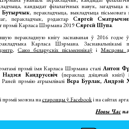
кладчыца, кандыдат філалагічных навук, загадчыца
а Бутырчык
, перакладчыца, выкладчыца пісьмовага
лаг, перакладчык, рэдактар
Сяргей Сматрычэн
ат прэміі Карласа Шэрмана 2019
Сяргей Шупа
.
пшую перакладную кнігу заснаваная ў 2016 годзе ў
еракладчыка Карласа Шэрмана. Заснавальнікамі п
цэнтр
,
Саюз беларускіх пісьменнікаў
і
Мясцовы д
рэатамі прэміі імя Карласа Шэрмана сталі
Антон Ф
),
Надзея Кандрусевіч
(пераклад дзіцячай кнігі)
. Раней прэмію атрымлівалі
Вера Бурлак, Андрэй 
і прэміі можна на
старонцы ў Facebook
і на сайтах арга
Новы Час
пав