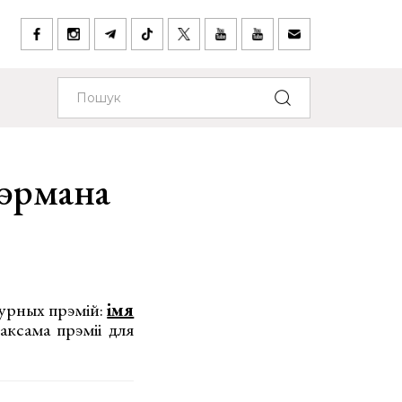
Шэрмана
турных прэмій:
імя
таксама прэміі для