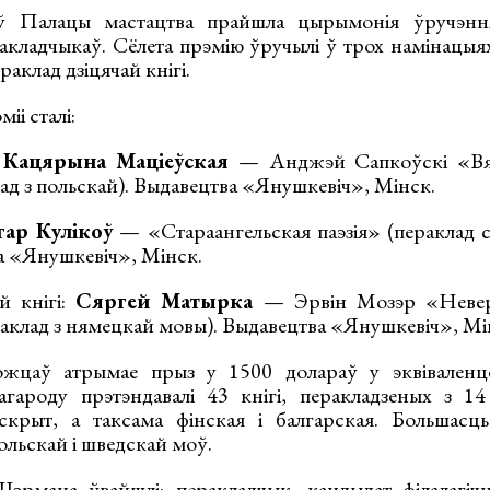
ў Палацы мастацтва прайшла цырымонія ўручэння
кладчыкаў. Сёлета прэмію ўручылі ў трох намінацыях
ераклад дзіцячай кнігі.
і сталі:
:
Кацярына Маціеўская
— Анджэй Сапкоўскі «Вя
ад з польскай). Выдавецтва «Янушкевіч», Мінск.
гар Кулікоў
— «Стараангельская паэзія» (пераклад с
а «Янушкевіч», Мінск.
й кнігі:
Сяргей Матырка
— Эрвін Мозэр «Невера
раклад з нямецкай мовы). Выдавецтва «Янушкевіч», Мі
цаў атрымае прыз у 1500 долараў у эквіваленце
гароду прэтэндавалі 43 кнігі, перакладзеных з 14
скрыт, а таксама фінская і балгарская. Большасць
ольскай і шведскай моў.
эрмана ўвайшлі: перакладчык, кандыдат філалагі