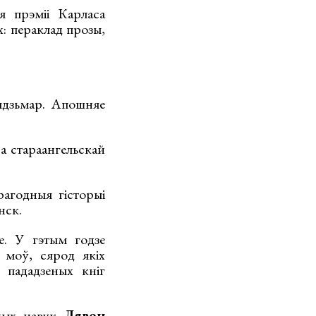
 прэміі Карласа
: пераклад прозы,
дзьмар. Апошняе
а стараангельскай
годныя гісторыі
нск.
. У гэтым годзе
 моў, сярод якіх
 пададзеных кніг
чных навук
Лявон