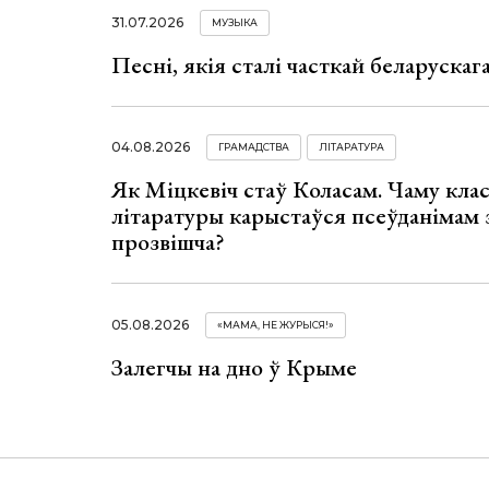
31.07.2026
МУЗЫКА
Песні, якія сталі часткай беларуска
04.08.2026
ГРАМАДСТВА
ЛІТАРАТУРА
Як Міцкевіч стаў Коласам. Чаму клас
літаратуры карыстаўся псеўданімам 
прозвішча?
05.08.2026
«МАМА, НЕ ЖУРЫСЯ!»
Залегчы на дно ў Крыме