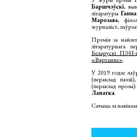
Баршчэўскі
, вы
літаратуры
Ганн
Марозава
, філо
журналіст, лаўрэ
Прэмія за найле
літаратурнага п
Беларускі ПЭН-
«Вяртанне»
.
У 2019 годзе лаў
(пераклад паэзіі
(пераклад прозы)
Лапатка
.
Сачыць за навінам