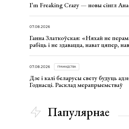
I’m Freaking Crazy — новы сінгл Ана
07.08.2026
Ганна Златкоўская: «Няхай не перама
рабіць і не здавацца, нават цяпер, на
07.08.2026
ГРАМАДСТВА
Дзе і калі беларусы свету будуць ад
Годнасці. Расклад мерапрыемстваў
Папулярнае