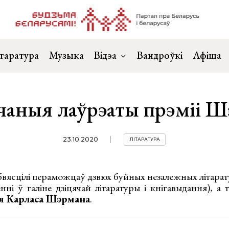
таратура
Музыка
Відэа
Вандроўкі
Афіша
аныя лаўрэаты прэміі 
23.10.2020
ЛІТАРАТУРА
бвясцілі пераможцаў дзвюх буйных незалежных літара
нні ў галіне дзіцячай літаратуры і кнігавыдання), а 
я Карласа Шэрмана
.