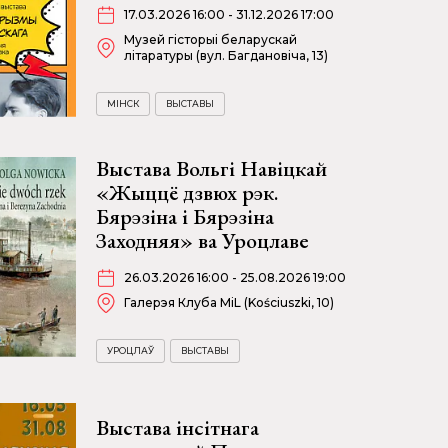
17.03.2026 16:00 - 31.12.2026 17:00
Музей гісторыі беларускай
літаратуры (вул. Багдановіча, 13)
МІНСК
ВЫСТАВЫ
Выстава Вольгі Навіцкай
«Жыццё дзвюх рэк.
Бярэзіна і Бярэзіна
Заходняя» ва Уроцлаве
26.03.2026 16:00 - 25.08.2026 19:00
Галерэя Клуба MiL (Kościuszki, 10)
УРОЦЛАЎ
ВЫСТАВЫ
Выстава інсітнага