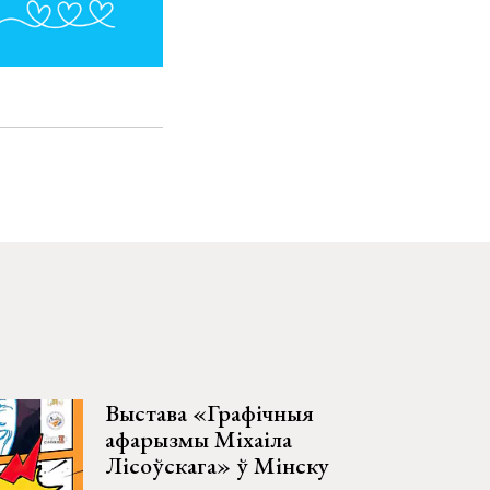
Выстава «Графічныя
афарызмы Міхаіла
Лісоўскага» ў Мінску