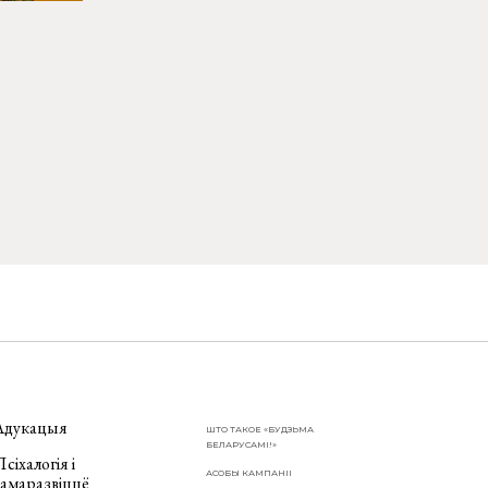
Адукацыя
ШТО ТАКОЕ «БУДЗЬМА
БЕЛАРУСАМІ!»
сіхалогія і
АСОБЫ КАМПАНІІ
самаразвіццё