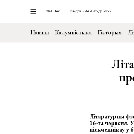
ПРА НАС
ПАДТРЫМАЙ «БУДЗЬМУ»
Навіны
Калумністыка
Гісторыя
Лі
Літ
пр
Літаратурны фэ
16-га чэрвеня.
пісьменнікаў у 