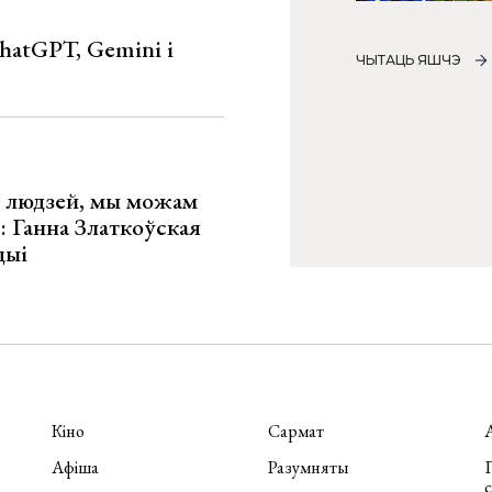
hatGPT, Gemini і
ЧЫТАЦЬ ЯШЧЭ
х людзей, мы можам
»: Ганна Златкоўская
цыі
Кіно
Сармат
Афіша
Разумняты
П