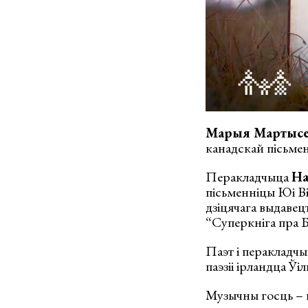
Марыя Мартысе
канадскай пісьме
Перакладчыца
На
пісьменніцы Юі В
дзіцячага выдавец
“Суперкніга пра Б
Паэт і перакладч
паэзіі ірландца Ў
Музычны госць – 