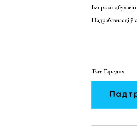
Імпрэза адбудзец
Падрабязнасці ў 
Тэгі:
Гародня