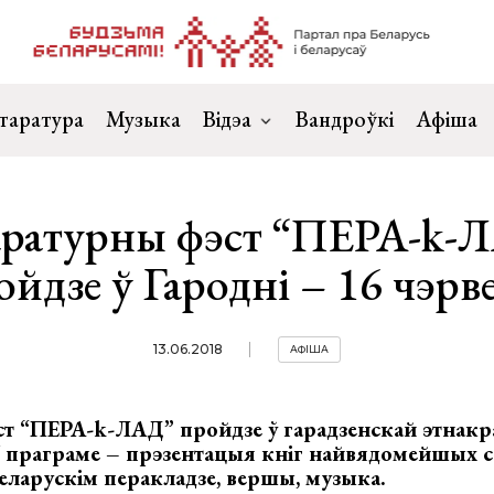
таратура
Музыка
Відэа
Вандроўкі
Афіша
аратурны фэст “ПЕРА-k-
ойдзе ў Гародні – 16 чэрв
13.06.2018
АФІША
ст “ПЕРА-k-ЛАД” пройдзе ў гарадзенскай этнак
 У праграме – прэзентацыя кніг найвядомейшых 
беларускім перакладзе, вершы, музыка.