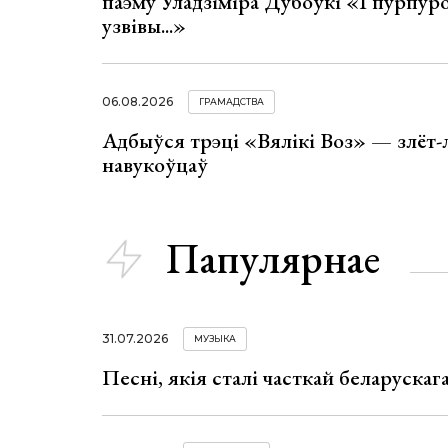
паэму Уладзіміра Дубоўкі «І пурпур
узвівы...»
06.08.2026
ГРАМАДСТВА
Адбыўся трэці «Вялікі Воз» — злёт-
навукоўцаў
Папулярнае
31.07.2026
МУЗЫКА
Песні, якія сталі часткай беларуска