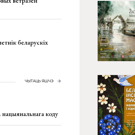
овых ветразей
летнік беларускіх
ЧЫТАЦЬ ЯШЧЭ
га нацыянальнага коду