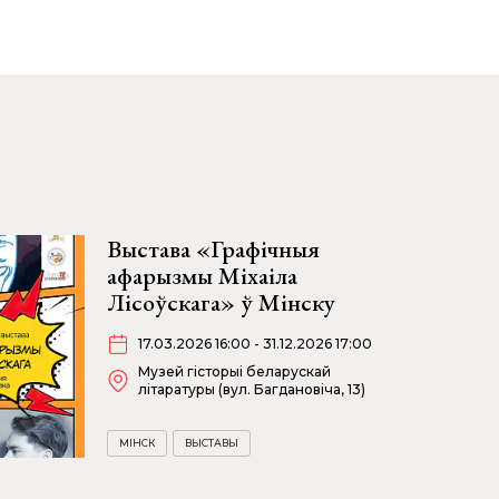
Выстава «Графічныя
афарызмы Міхаіла
Лісоўскага» ў Мінску
17.03.2026 16:00 - 31.12.2026 17:00
Музей гісторыі беларускай
літаратуры (вул. Багдановіча, 13)
МІНСК
ВЫСТАВЫ