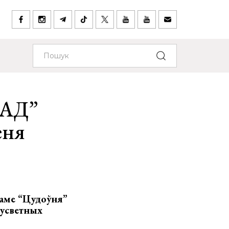
ЛАД”
еня
раме “Цудоўня”
сусветных