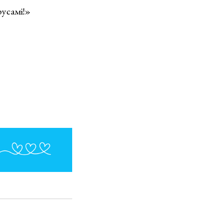
русамі!»
)