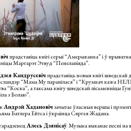
віч
прадставіць кнігі серыі “Амерыканка” і ў прыватн
нніцы Маргарэт Этвуд “Пенелапіяда”.
дзея Кандрусевіч
прадставіць новыя кнігі шведскай 
ісландэр “Мама Му паранілася” і “Крумкач кажа НЕЛЬ
тва “Коска”, а таксама кнігу шведскай пісьменніцы Гу
іла з Болаю”.
ык
Андрэй Хадановіч
зачытае ўласныя вершы і прэзен
ільяма Батлера Ейтса і ўкраінца Сяргея Жадана.
гарадзенец
Алесь Дзянісаў
. Музыка выканае песні на 