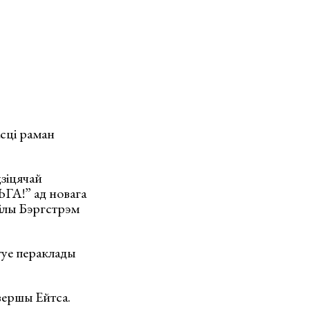
асці раман
дзіцячай
ГА!” ад новага
нілы Бэргстрэм
туе пераклады
вершы Ейтса.