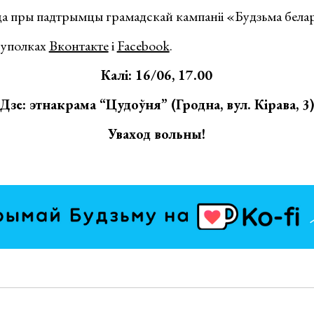
ца пры падтрымцы грамадскай кампаніі «Будзьма бела
суполках
Вконтакте
і
Facebook
.
Калі: 16/06, 17.00
Дзе: этнакрама “Цудоўня” (Гродна, вул. Кірава, 3
Уваход вольны!