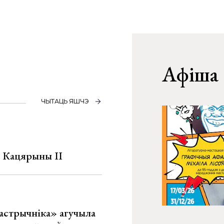
Афіша
ЧЫТАЦЬ ЯШЧЭ
а Кацярыны ІІ
астрычніка» агучыла