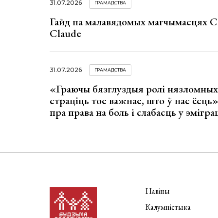
31.07.2026
ГРАМАДСТВА
Гайд па малавядомых магчымасцях C
Claude
31.07.2026
ГРАМАДСТВА
«Граючы бязглуздыя ролі нязломны
страціць тое важнае, што ў нас ёсць
пра права на боль і слабасць у эмігра
Навіны
Калумністыка