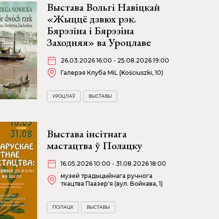
Выстава Вольгі Навіцкай
«Жыццё дзвюх рэк.
Бярэзіна і Бярэзіна
Заходняя» ва Уроцлаве
26.03.2026 16:00 - 25.08.2026 19:00
Галерэя Клуба MiL (Kościuszki, 10)
УРОЦЛАЎ
ВЫСТАВЫ
Выстава інсітнага
мастацтва ў Полацку
16.05.2026 10:00 - 31.08.2026 18:00
музей традыцыйнага ручнога
ткацтва Паазер'я (вул. Войкава, 1)
ПОЛАЦК
ВЫСТАВЫ