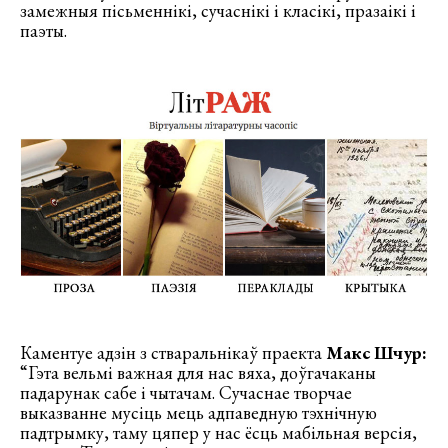
замежныя пісьменнікі, сучаснікі і класікі, празаікі і
паэты.
Каментуе адзін з стваральнікаў праекта
Макс Шчур:
“Гэта вельмі важная для нас вяха, доўгачаканы
падарунак сабе і чытачам. Сучаснае творчае
выказванне мусіць мець адпаведную тэхнічную
падтрымку, таму цяпер у нас ёсць мабільная версія,