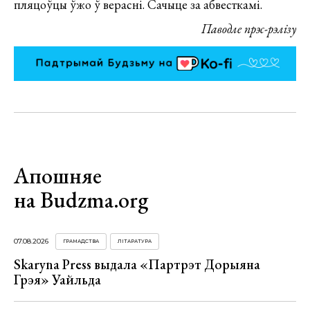
пляцоўцы ўжо ў верасні. Сачыце за абвесткамі.
Паводле прэс-рэлізу
Апошняе
на Budzma.org
07.08.2026
ГРАМАДСТВА
ЛІТАРАТУРА
Skaryna Press выдала «Партрэт Дорыяна
Грэя» Уайльда