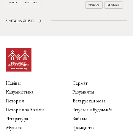
МІНСК
ВЫСТАВЫ
УРОЦЛАЎ
ВЫСТАВЫ
ЧЫТАЦЬ ЯШЧЭ
Навіны
Сармат
Калумністыка
Разумняты
Гісторыя
Беларуская мова
Гісторыя за 5 хвілін
Гатуем з «Будзьма!»
Літаратура
Забавы
Музыка
Грамадства