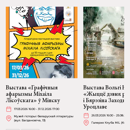
Выстава «Графічныя
Выстава Вольгі На
афарызмы Міхаіла
«Жыццё дзвюх рэк
Лісоўскага» ў Мінску
і Бярэзіна Заходня
Уроцлаве
17.03.2026 16:00 - 31.12.2026 17:00
26.03.2026 16:00 - 25.08.202
Музей гісторыі беларускай літаратуры
(вул. Багдановіча, 13)
Галерэя Клуба MiL (Kościu