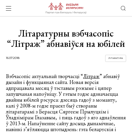
Літаратурны вэбчасопіс
“Літраж” абнавіўся на юбілей
16.07.2018
ЛІТАРАТУРА
Вэбчасопіс актуальнай творчасці “
Літраж
” абнавіў
дызайн і функцыянал сайта. Новая версія
адпрацавала месяц ў тэставым рэжыме і цяпер
запушчаная напоўніцу. У гэтым годзе адзначаецца
двайны юбілей рэсурса: дзесяць гадоў з моманту,
калі ў 2008-м годзе праект быў створаны
літаратарамі з Берасця Сяргеем Прылуцкім і
Ўладзімірам Глазавым, і пяць гадоў з яго аднаўлення
ў 2013-м. Напаўненне сайту досыць дынамічнае,
навінкі з’яўляюцца штотыдзень: гэта беларускія і