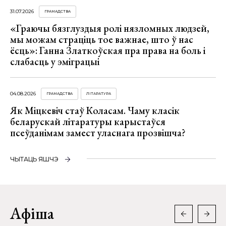
31.07.2026
ГРАМАДСТВА
«Граючы бязглуздыя ролі нязломных людзей,
мы можам страціць тое важнае, што ў нас
ёсць»: Ганна Златкоўская пра права на боль і
слабасць у эміграцыі
04.08.2026
ГРАМАДСТВА
ЛІТАРАТУРА
Як Міцкевіч стаў Коласам. Чаму класік
беларускай літаратуры карыстаўся
псеўданімам замест уласнага прозвішча?
ЧЫТАЦЬ ЯШЧЭ
Афіша