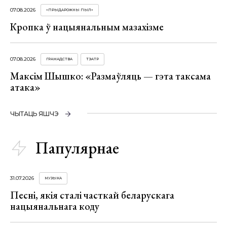
07.08.2026
«ПРЫДАРОЖНЫ ПЫЛ»
Кропка ў нацыянальным мазахізме
07.08.2026
ГРАМАДСТВА
ТЭАТР
Максім Шышко: «Размаўляць — гэта таксама
атака»
ЧЫТАЦЬ ЯШЧЭ
Папулярнае
31.07.2026
МУЗЫКА
Песні, якія сталі часткай беларускага
нацыянальнага коду