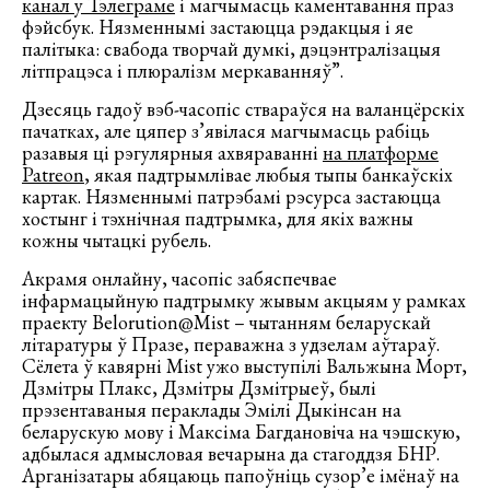
канал у Тэлеграме
і магчымасць каментавання праз
фэйсбук. Нязменнымі застаюцца рэдакцыя і яе
палітыка: свабода творчай думкі, дэцэнтралізацыя
літпрацэса і плюралізм меркаванняў”.
Дзесяць гадоў вэб-часопіс ствараўся на валанцёрскіх
пачатках, але цяпер з’явілася магчымасць рабіць
разавыя ці рэгулярныя ахвяраванні
на платформе
Patreon
, якая падтрымлівае любыя тыпы банкаўскіх
картак. Нязменнымі патрэбамі рэсурса застаюцца
хостынг і тэхнічная падтрымка, для якіх важны
кожны чытацкі рубель.
Акрамя онлайну, часопіс забяспечвае
інфармацыйную падтрымку жывым акцыям у рамках
праекту Belorution@Mist – чытанням беларускай
літаратуры ў Празе, пераважна з удзелам аўтараў.
Сёлета ў кавярні Mist ужо выступілі Вальжына Морт,
Дзмітры Плакс, Дзмітры Дзмітрыеў, былі
прэзентаваныя пераклады Эмілі Дыкінсан на
беларускую мову і Максіма Багдановіча на чэшскую,
адбылася адмысловая вечарына да стагоддзя БНР.
Арганізатары абяцаюць папоўніць сузор’е імёнаў на