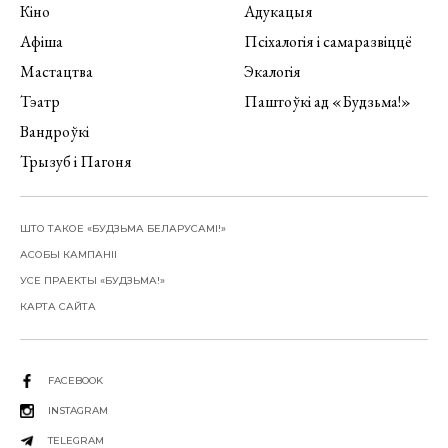
Кіно
Адукацыя
Афіша
Псіхалогія і самаразвіццё
Мастацтва
Экалогія
Тэатр
Паштоўкі ад «Будзьма!»
Вандроўкі
Трызуб і Пагоня
ШТО ТАКОЕ «БУДЗЬМА БЕЛАРУСАМІ!»
АСОБЫ КАМПАНІІ
УСЕ ПРАЕКТЫ «БУДЗЬМА!»
КАРТА САЙТА
FACEBOOK
INSTAGRAM
TELEGRAM