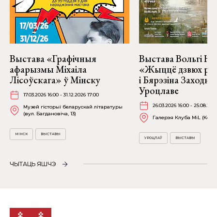
Выстава «Графічныя
Выстава Вольгі На
афарызмы Міхаіла
«Жыццё дзвюх рэк
Лісоўскага» ў Мінску
і Бярэзіна Заходня
Уроцлаве
17.03.2026 16:00 - 31.12.2026 17:00
26.03.2026 16:00 - 25.08.202
Музей гісторыі беларускай літаратуры
(вул. Багдановіча, 13)
Галерэя Клуба MiL (Kościu
МІНСК
ВЫСТАВЫ
УРОЦЛАЎ
ВЫСТАВЫ
ЧЫТАЦЬ ЯШЧЭ