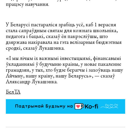
працэсу навучання.
У Беларусі пастараліся зрабіць усё, каб 1 верасня
стала сапраўдным святам для кожнага школьніка,
педагога і бацькі, сказаў ён пакрэсліўшы, што
дзяржава накіравала на гэта велізарныя бюджэтныя
сродкі, сказаў Лукашэнка.
«І мы лічым іх важнымі інвестыцыямі, фінансавымі
ўкладаннямі ў будучыню краіны, у новае пакаленне
грамадзян, у тых, хто будзе берагчы і захоўваць нашу
Айчыну, нашу краіну, нашу Беларусь», — сказаў
Аляксандр Лукашэнка.
БелТА