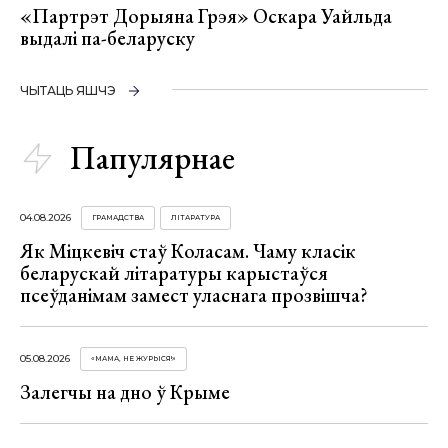
«Партрэт Дорыяна Грэя» Оскара Уайльда
выдалі па-беларуску
ЧЫТАЦЬ ЯШЧЭ
Папулярнае
04.08.2026
ГРАМАДСТВА
ЛІТАРАТУРА
Як Міцкевіч стаў Коласам. Чаму класік
беларускай літаратуры карыстаўся
псеўданімам замест уласнага прозвішча?
05.08.2026
«МАМА, НЕ ЖУРЫСЯ!»
Залегчы на дно ў Крыме