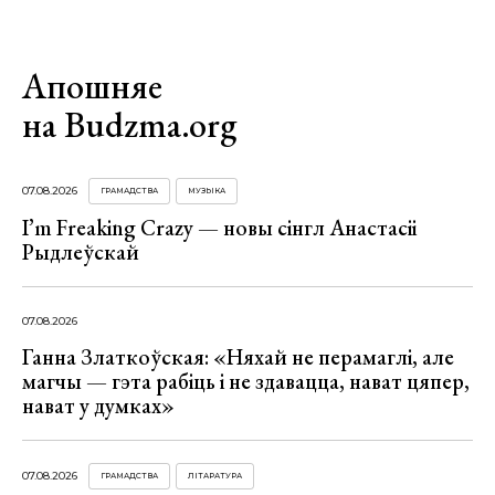
Апошняе
на Budzma.org
07.08.2026
ГРАМАДСТВА
МУЗЫКА
I’m Freaking Crazy — новы сінгл Анастасіі
Рыдлеўскай
07.08.2026
Ганна Златкоўская: «Няхай не перамаглі, але
магчы — гэта рабіць і не здавацца, нават цяпер,
нават у думках»
07.08.2026
ГРАМАДСТВА
ЛІТАРАТУРА