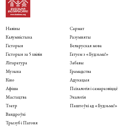
Навіны
Сармат
Калумністыка
Разумняты
Гісторыя
Беларуская мова
Гісторыя за 5 хвілін
Гатуем з «Будзьма!»
Літаратура
Забавы
Музыка
Грамадства
Кіно
Адукацыя
Афіша
Псіхалогія і самаразвіццё
Мастацтва
Экалогія
Тэатр
Паштоўкі ад «Будзьма!»
Вандроўкі
Трызуб і Пагоня