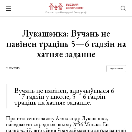
Лукашэнка: Вучань не
павінен траціць 5—6 гадзін на
хатняе заданне
31.08.2015
АДУКАЦЫЯ
Вучань не павінен, адвучыўшыся 6
—7 гадзін у школе, 5—6 гадзін
траціць на хатняе заданне.
Пра гэта сёння заявіў Аляксандр Лукашэнка,
наведваючы сярэднюю школу №56 Мінска. Ён
падкрэсліў, што сёння ўрад займаецца аптымізацыяй