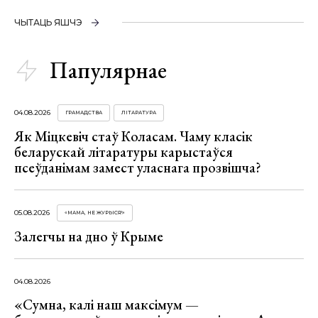
ЧЫТАЦЬ ЯШЧЭ
Папулярнае
04.08.2026
ГРАМАДСТВА
ЛІТАРАТУРА
Як Міцкевіч стаў Коласам. Чаму класік
беларускай літаратуры карыстаўся
псеўданімам замест уласнага прозвішча?
05.08.2026
«МАМА, НЕ ЖУРЫСЯ!»
Залегчы на дно ў Крыме
04.08.2026
«Сумна, калі наш максімум —