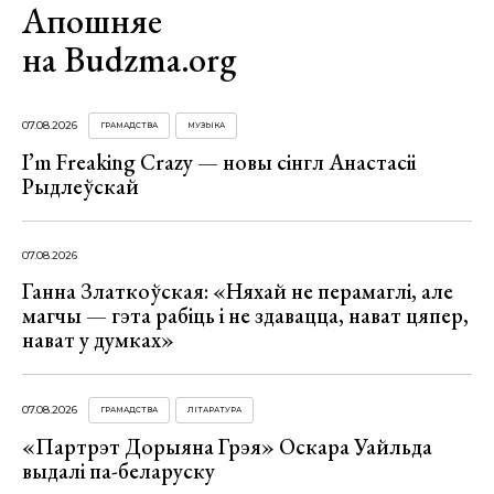
Апошняе
на Budzma.org
07.08.2026
ГРАМАДСТВА
МУЗЫКА
I’m Freaking Crazy — новы сінгл Анастасіі
Рыдлеўскай
07.08.2026
Ганна Златкоўская: «Няхай не перамаглі, але
магчы — гэта рабіць і не здавацца, нават цяпер,
нават у думках»
07.08.2026
ГРАМАДСТВА
ЛІТАРАТУРА
«Партрэт Дорыяна Грэя» Оскара Уайльда
выдалі па-беларуску