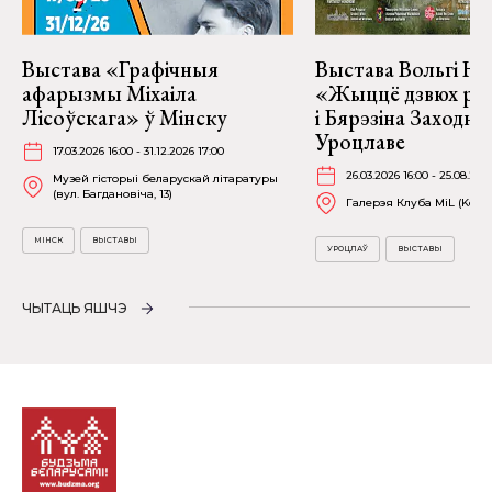
Выстава «Графічныя
Выстава Вольгі На
афарызмы Міхаіла
«Жыццё дзвюх рэк
Лісоўскага» ў Мінску
і Бярэзіна Заходня
Уроцлаве
17.03.2026 16:00 - 31.12.2026 17:00
26.03.2026 16:00 - 25.08.202
Музей гісторыі беларускай літаратуры
(вул. Багдановіча, 13)
Галерэя Клуба MiL (Kościu
МІНСК
ВЫСТАВЫ
УРОЦЛАЎ
ВЫСТАВЫ
ЧЫТАЦЬ ЯШЧЭ