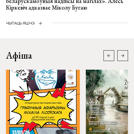
беларускамоўныя надпісы на магілах». Алесь
Кіркевіч адказвае Міколу Бугаю
ЧЫТАЦЬ ЯШЧЭ
Афіша