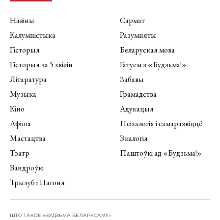
Навіны
Сармат
Калумністыка
Разумняты
Гісторыя
Беларуская мова
Гісторыя за 5 хвілін
Гатуем з «Будзьма!»
Літаратура
Забавы
Музыка
Грамадства
Кіно
Адукацыя
Афіша
Псіхалогія і самаразвіццё
Мастацтва
Экалогія
Тэатр
Паштоўкі ад «Будзьма!»
Вандроўкі
Трызуб і Пагоня
ШТО ТАКОЕ «БУДЗЬМА БЕЛАРУСАМІ!»