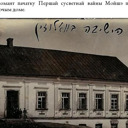
момант пачатку Першай сусветнай вайны Мойшэ п
рочым доме.