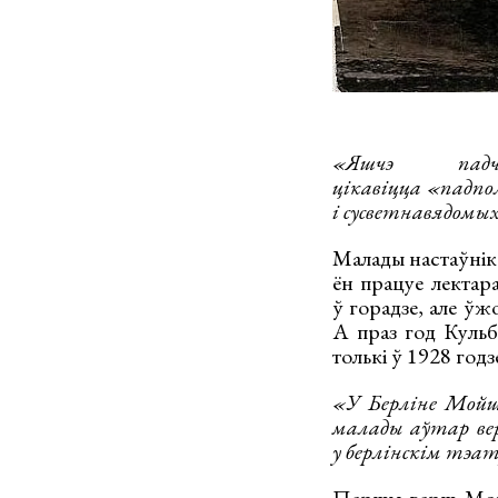
«Яшчэ пад
цікавіцца
«падпо
і сусветнавядомых
Малады настаўнік 
ён працуе лектара
ў горадзе, але ўж
А праз год Кульб
толькі ў 1928 годз
«У Берліне Мойш
малады аўтар верн
у берлінскім тэа