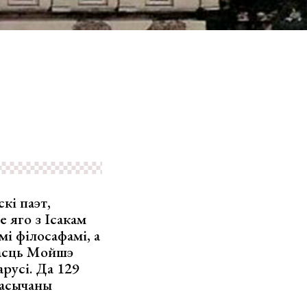
кі паэт,
е яго з Ісакам
мі філосафамі, а
рчасць Мойшэ
русі. Да 129
насычаны