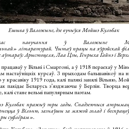
Ешыва ў Валожыне, дзе вучыўся Мойшэ Кульбак
час навучання ў Валожыне Мо
льнай»
літаратурай. Чытаў працы па яўрэйскай філа
 аўтараў: Арыстоцеля, Лаа Цзы, Генрыха Гайнэ і Верх
працаваў у Вільні і Смаргоні, а ў 1918 пераехаў у Мін
м настаўніцкіх курсаў. З прыходам бальшавікоў на не
о у красавіку 1919 года, калі палякі занялі Вільню, Мо
ак пакідае Беларусь з’язджаючы ў Берлін. Творца ве
е, калі стане вельмі папулярным паэтам.
э Кульбак пражыў тры гады. Спадзеючыся атрыма
ецца ў Вільню, зазнаўшы за мяжой голад і беспрацоўе
тры суфлёрам».