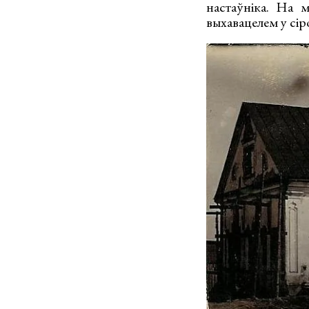
настаўніка. На 
выхавацелем у сі