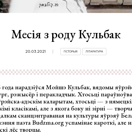
Месія з роду Кульбак
20.03.2021
ГІСТОРЫЯ
ЛІТАРАТУРА
6 года нарадзіўся Мойшэ Кульбак, вядомы яўрэйс
ург, рэжысёр і перакладчык. Хтосьці параўноўва
ўрэйска-адэскім каларытам, хтосьці — з нямецкі
кімі класікамі, але з якога боку ні зірні — тво
алкам сканцэнтраваная на культуры яўрэяў Бела
эння паэта Budzma.org успамінае кароткі, але 
скі лёс творцы.