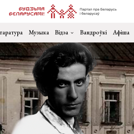
таратура
Музыка
Відэа
Вандроўкі
Афіша