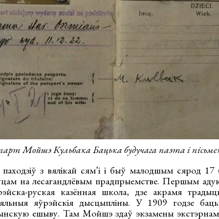
рт Мойшэ Кульбака Бацька будучага паэта і пісьм
паходзіў з вялікай сям’і і быў малодшым сярод 17
цам на лесагандлёвым прадпрыемстве. Першым ад
йска-руская казённая школа, дзе акрамя традыц
ыяльныя яўрэйскія дысцыпліны. У 1909 годзе баць
ынскую ешыву. Там Мойшэ здаў экзамены экстэрнам 