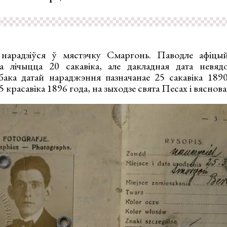
арадзіўся ў мястэчку Смаргонь. Паводле афіцый
а лічыцца 20 сакавіка, але дакладная дата невяд
ака датай нараджэння пазначанае 25 сакавіка 1890
 красавіка 1896 года, на зыходзе свята Песах і вяснов