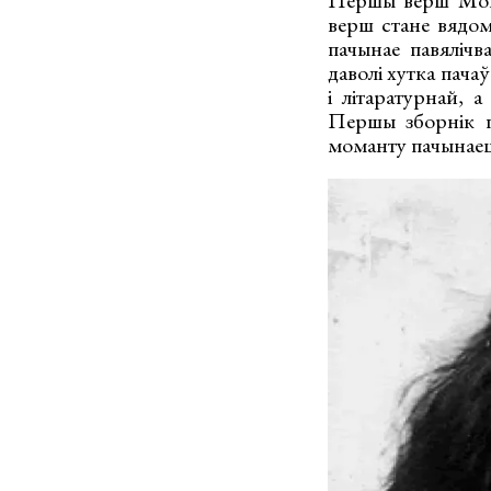
Першы верш Мойш
верш стане вядом
пачынае павялічв
даволі хутка пача
і літаратурнай,
Першы зборнік п
моманту пачынаецц