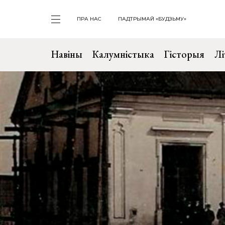
ПРА НАС
ПАДТРЫМАЙ «БУДЗЬМУ»
Навіны
Калумністыка
Гісторыя
Лі