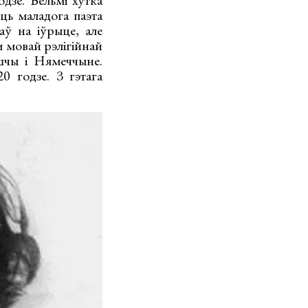
зе. Вельмі хутка
ць маладога паэта
аў на іўрыце, але
м мовай рэлігійнай
шчы і Нямеччыне.
 годзе. З гэтага