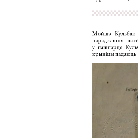
Мойшэ Кульбак н
нараджэння паэт
у пашпарце Кульб
крыніцы падаюць 5