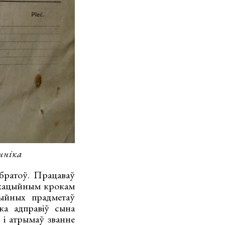
енніка
 братоў. Працаваў
укацыйным крокам
ыйных прадметаў
ка адправіў сына
і атрымаў званне