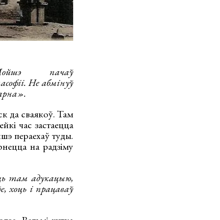
йшэ пачаў
софіі. Не абмінуў
арна».
ск да сваякоў. Там
йкі час застаецца
йшэ пераехаў туды.
рнецца на радзіму
ць там адукацыю,
, хоць і працаваў