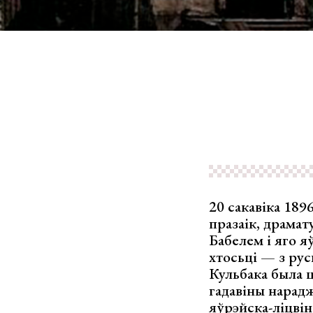
20 сакавіка 189
празаік, драмат
Бабелем і яго я
хтосьці — з рус
Кульбака была ц
гадавіны нарадж
яўрэйска-ліцвін