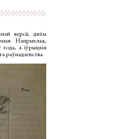
най версіі, днём
омая. Напрыклад,
 года, а іўрыцкія
ага раўнадзенства.