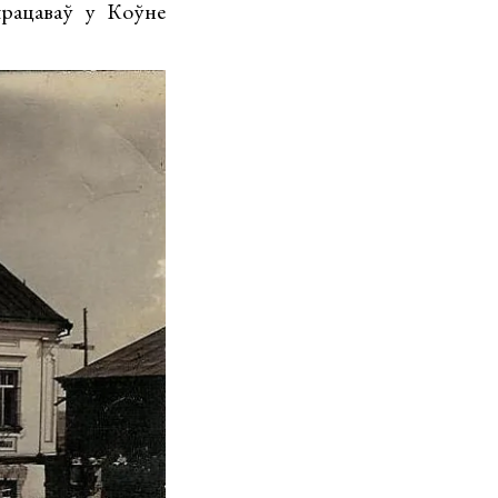
рацаваў у Коўне