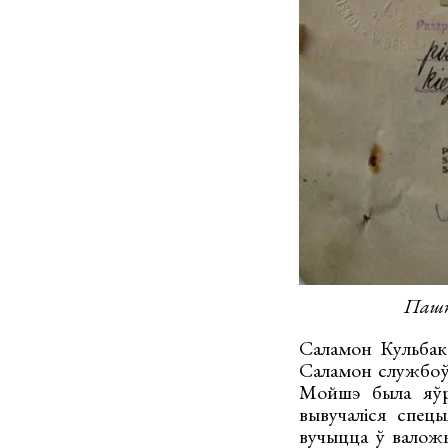
Пашпа
Саламон Кульбак 
Саламон службоў
Мойшэ была яўрэ
вывучаліся спец
вучыцца ў валож