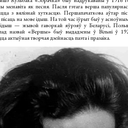
э Кульбака «Зорачка» быў надрукаваны ў 1916 год
ы менавіта як песня. Пасля гэтага верша папулярнас
ацца з вялізнай хуткасцю. Першапачаткова аўтар піс
ў пісаць на мове ідыш. На той час іўрыт быў у асноўны
 а ідыш — жывой гаворкай яўрэяў у Беларусі, Поль
ад назвай «Вершы» быў выдадзены ў Вільні ў 1920
а актыўная творчая дзейнасць паэта і празаіка.