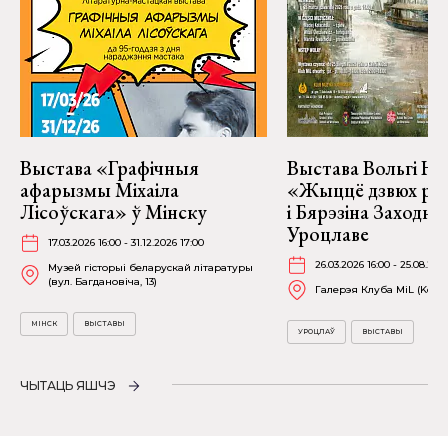
Выстава «Графічныя
Выстава Вольгі На
афарызмы Міхаіла
«Жыццё дзвюх рэк
Лісоўскага» ў Мінску
і Бярэзіна Заходня
Уроцлаве
17.03.2026 16:00 - 31.12.2026 17:00
26.03.2026 16:00 - 25.08.202
Музей гісторыі беларускай літаратуры
(вул. Багдановіча, 13)
Галерэя Клуба MiL (Kościu
МІНСК
ВЫСТАВЫ
УРОЦЛАЎ
ВЫСТАВЫ
ЧЫТАЦЬ ЯШЧЭ