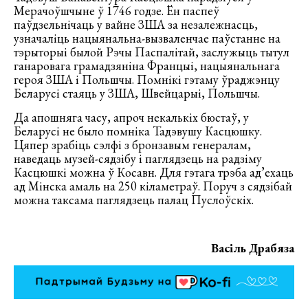
Мерачоўшчыне ў 1746 годзе. Ён паспеў
паўдзельнічаць у вайне ЗША за незалежнасць,
узначаліць нацыянальна-вызваленчае паўстанне на
тэрыторыі былой Рэчы Паспалітай, заслужыць тытул
ганаровага грамадзяніна Францыі, нацыянальнага
героя ЗША і Польшчы. Помнікі гэтаму ўраджэнцу
Беларусі стаяць у ЗША, Швейцарыі, Польшчы.
Да апошняга часу, апроч некалькіх бюстаў, у
Беларусі не было помніка Тадэвушу Касцюшку.
Цяпер зрабіць сэлфі з бронзавым генералам,
наведаць музей-сядзібу і паглядзець на радзіму
Касцюшкі можна ў Косавн. Для гэтага трэба ад’ехаць
ад Мінска амаль на 250 кіламетраў. Поруч з сядзібай
можна таксама паглядзець палац Пуслоўскіх.
Васіль Драбяза