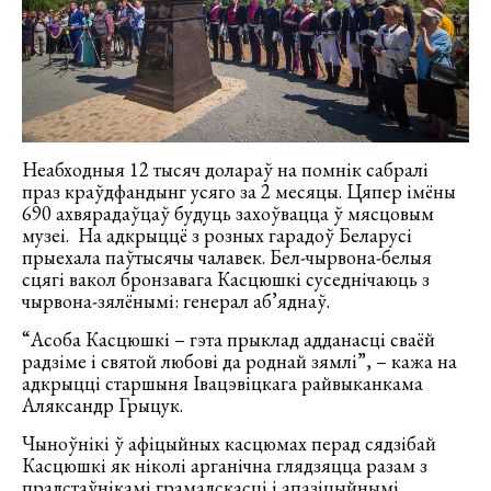
Неабходныя 12 тысяч долараў на помнік сабралі
праз краўдфандынг усяго за 2 месяцы. Цяпер імёны
690 ахвярадаўцаў будуць захоўвацца ў мясцовым
музеі. На адкрыццё з розных гарадоў Беларусі
прыехала паўтысячы чалавек. Бел-чырвона-белыя
сцягі вакол бронзавага Касцюшкі суседнічаюць з
чырвона-зялёнымі: генерал аб’яднаў.
“Асоба Касцюшкі – гэта прыклад адданасці сваёй
радзіме і святой любові да роднай зямлі”, – кажа на
адкрыцці старшыня Івацэвіцкага райвыканкама
Аляксандр Грыцук.
Чыноўнікі ў афіцыйных касцюмах перад сядзібай
Касцюшкі як ніколі арганічна глядзяцца разам з
прадстаўнікамі грамадскасці і апазіцыйнымі