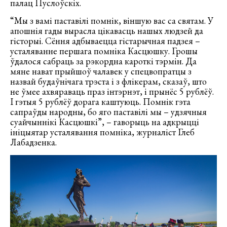
палац Пуслоўскіх.
“Мы з вамі паставілі помнік, віншую вас са святам. У
апошнія гады вырасла цікавасць нашых людзей да
гісторыі. Сёння адбываецца гістарычная падзея –
усталяванне першага помніка Касцюшку. Грошы
ўдалося сабраць за рэкордна кароткі тэрмін. Да
мяне нават прыйшоў чалавек у спецвопратцы з
назвай будаўнічага трэста і з флікерам, сказаў, што
не ўмее ахвяраваць праз інтэрнэт, і прынёс 5 рублёў.
І гэтыя 5 рублёў дорага каштуюць. Помнік гэта
сапраўды народны, бо яго паставілі мы – удзячныя
суайчыннікі Касцюшкі”, – гаворыць на адкрыцці
ініцыятар усталявання помніка, журналіст Глеб
Лабадзенка.