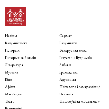
Навіны
Сармат
Калумністыка
Разумняты
Гісторыя
Беларуская мова
Гісторыя за 5 хвілін
Гатуем з «Будзьма!»
Літаратура
Забавы
Музыка
Грамадства
Кіно
Адукацыя
Афіша
Псіхалогія і самаразвіццё
Мастацтва
Экалогія
Тэатр
Паштоўкі ад «Будзьма!»
Вандроўкі