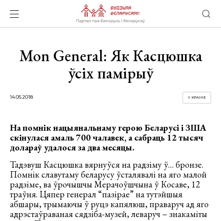
Mon General: Як Касцюшка
ўсіх памірыў
14.05.2018
У КРАІНЕ
На помнік нацыянальнаму герою Беларусі і ЗША
скінулася амаль 700 чалавек, а сабраць 12 тысяч
долараў удалося за два месяцы.
Тадэвуш Касцюшка вярнуўся на радзіму ў… бронзе.
Помнік славутаму беларусу ўсталявалі на яго малой
радзіме, ва ўрочышчы Мерачоўшчына ў Косаве, 12
траўня. Цяпер генерал “пазірае” на тутэйшыя
абшары, трымаючы ў руцэ капялюш, праваруч ад яго
адрэстаўраваная сядзіба-музей, леваруч – знакаміты