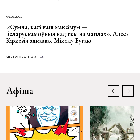
04.08.2026
«Сумна, калі наш максімум —
беларускамоўныя надпісы на магілах». Алесь
Кіркевіч адказвае Міколу Бугаю
ЧЫТАЦЬ ЯШЧЭ
Афіша