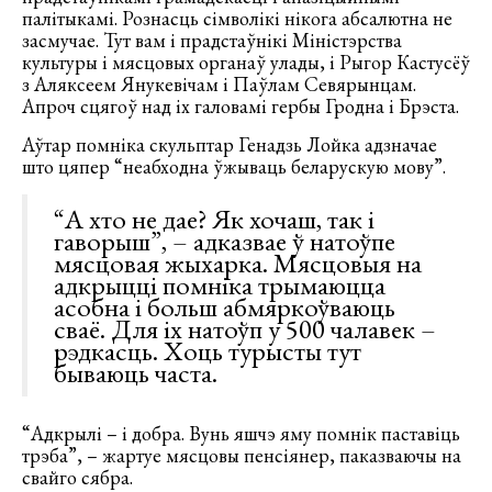
палітыкамі. Рознасць сімволікі нікога абсалютна не
засмучае. Тут вам і прадстаўнікі Міністэрства
культуры і мясцовых органаў улады, і Рыгор Кастусёў
з Аляксеем Янукевічам і Паўлам Севярынцам.
Апроч сцягоў над іх галовамі гербы Гродна і Брэста.
Аўтар помніка скульптар Генадзь Лойка адзначае
што цяпер “неабходна ўжываць беларускую мову”.
“А хто не дае? Як хочаш, так і
гаворыш”, – адказвае ў натоўпе
мясцовая жыхарка. Мясцовыя на
адкрыцці помніка трымаюцца
асобна і больш абмяркоўваюць
сваё. Для іх натоўп у 500 чалавек –
рэдкасць. Хоць турысты тут
бываюць часта.
“Адкрылі – і добра. Вунь яшчэ яму помнік паставіць
трэба”, – жартуе мясцовы пенсіянер, паказваючы на
свайго сябра.