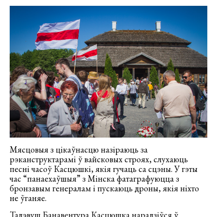
Мясцовыя з цікаўнасцю назіраюць за
рэканструктарамі ў вайсковых строях, слухаюць
песні часоў Касцюшкі, якія гучаць са сцэны. У гэты
час “панаехаўшыя” з Мінска фатаграфуюцца з
бронзавым генералам і пускаюць дроны, якія ніхто
не ўганяе.
Тадэвуш Банавентура Касцюшка нарадзіўся ў