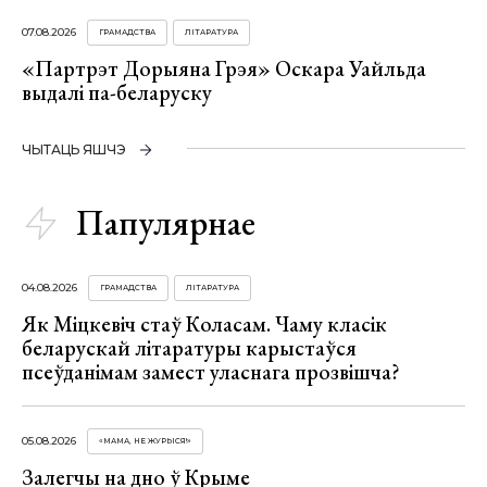
07.08.2026
ГРАМАДСТВА
ЛІТАРАТУРА
«Партрэт Дорыяна Грэя» Оскара Уайльда
выдалі па-беларуску
ЧЫТАЦЬ ЯШЧЭ
Папулярнае
04.08.2026
ГРАМАДСТВА
ЛІТАРАТУРА
Як Міцкевіч стаў Коласам. Чаму класік
беларускай літаратуры карыстаўся
псеўданімам замест уласнага прозвішча?
05.08.2026
«МАМА, НЕ ЖУРЫСЯ!»
Залегчы на дно ў Крыме