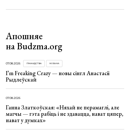
Апошняе
на Budzma.org
07.08.2026
ГРАМАДСТВА
МУЗЫКА
I’m Freaking Crazy — новы сінгл Анастасіі
Рыдлеўскай
07.08.2026
Ганна Златкоўская: «Няхай не перамаглі, але
магчы — гэта рабіць і не здавацца, нават цяпер,
нават у думках»