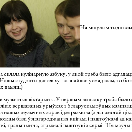
На мінулым тыдні мы 
а склала кулінарную азбуку, у якой трэба было адгадаць
Нашы студэнты даволі хутка знайшлі ўсе адказы, то бок
іх памяці)
е музычныя віктарыны. У першым выпадку трэба было а
лікіх вершаваных урыўках з беларускамоўных кампазіц
м з нашых музычных зорак ідзе размова (з дапамогай цік
можцы былі ўзнагароджаныя кнігамі і паштоўкамі ад ка
ічкі, традыцыйна, атрымалі паштоўкі з серыі “Не маўчы 