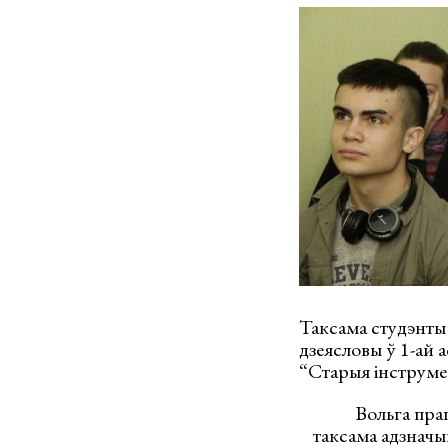
Таксама студэнты 
дзеясловы ў 1-ай а
“Старыя інструмен
Вольга прап
таксама адзначы