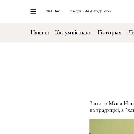
ПРА НАС
ПАДТРЫМАЙ «БУДЗЬМУ»
Навіны
Калумністыка
Гісторыя
Лі
Заняткі Мова Нано
па традыцыі, з “ха