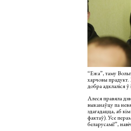
“Ежа”, таму Вольг
харчовы прадукт. 
добра адклаліся ў 
Алеся правяла дзв
выканаўцу па невя
здагадацца, аб кі
фактаў). Усе пера
беларусамі!”, нав