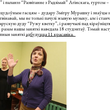
і паланэз “Развітанне з Радзімай” Агінскага, гуртом –
удоўным гасцям – дудару Змітру Мурашку і знаўцы 
інавай, мы не толькі пачулі жывую музыку, але і станчы
арускую дуду “Ружу кветку”, і развучылі пад кіраўніцт
 разам нашы заняткі наведала 18 студэнтаў. Тэмай нас
пныя заняткі
адбудуцца 11 красавіка.