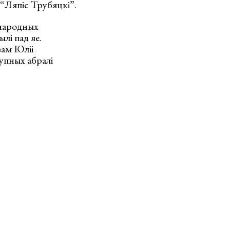
 “Ляпіс Трубяцкі”.
народных
лі пад яе.
вам Юліі
тупных абралі