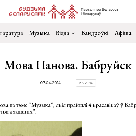
таратура
Музыка
Відэа
Вандроўкі
Афіша
Мова Нанова. Бабруйск
07.04.2014
У КРАІНЕ
ва па тэме “Музыка”, якія прайшлі 4 красавікаў ў Бабр
тняга задання”.