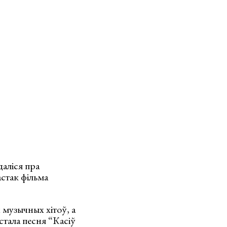
аліся пра
астак фільма
 музычных хітоў, а
тала песня “Касіў