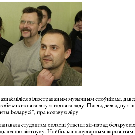
азнаёміліся з ілюстраваным музычным слоўнікам, давед
собе множнага ліку загаднага ладу. Паглядзелі адну з ч
ты Беларусі”, пра колавую ліру.
анавала студэнтам скласці ўласны хіт-парад беларускіх
ць песню-візітоўку. Найбольш папулярным варыянтам с