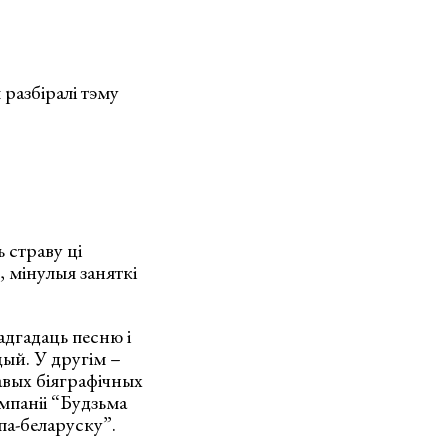
разбіралі тэму
 страву ці
, мінулыя заняткі
дгадаць песню і
ый. У другім –
авых біяграфічных
мпаніі “Будзьма
па-беларуску”.