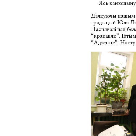
Ясь канюшыну” 
Дзякуючы нашым ц
традыцый Юліі Літв
Паспявалі пад бел
“кракавяк”. Гэтым
“Адзенне”. Насту