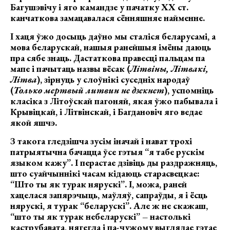
Багушэвічу і яго камандзе у пачатку ХХ ст.
канчаткова замацавалася сённяшняе найменне.
І хаця ўжо досыць даўно мы сталіся беларусамі, а
мова беларускай, нашыя ранейшыя імёны даюць
пра сябе знаць. Дастаткова правесці пальцам па
мапе і пачытаць назвы вёсак (
Літвіны, Літвакі,
Літва
), зірнуць у слоўнікі суседніх народаў
(
Только мертвый литвин не дзекнет
), успомніць
класіка з Літоўскай пагоняй, якая ўжо пабывала і
Крывіцкай, і Літвінскай, і Багдановіч яго ведае
якой яшчэ.
З такога гледзішча зусім іначай і нават трохі
патрыятычна бачацца ўсе гэтыя “я табе рускім
языком кажу”. І перастае дзівіць ды раздражняць,
што суайчыннікі часам кідаюць старасвецкае:
“Што ты як турак нярускі”. І, можа, раней
хацелася запярэчыць, маўляў, сапраўды, я і ёсць
нярускі, я турак “беларускі”. Але ж не скажаш,
“што ты як турак небеларускі” – настолькі
каструбавата, нягегла і па-чужому выглядае гэтае