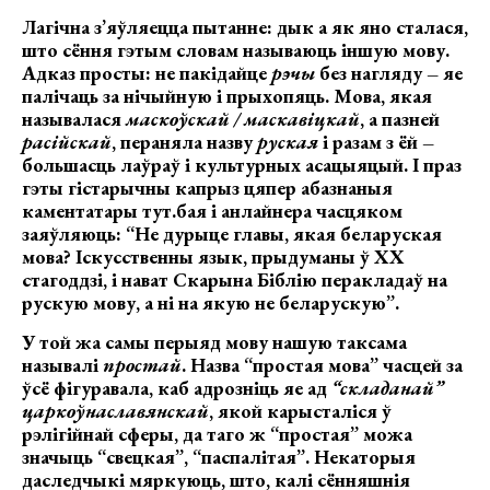
Лагічна з’яўляецца пытанне: дык а як яно сталася,
што сёння гэтым словам называюць іншую мову.
Адказ просты: не пакідайце
рэчы
без нагляду – яе
палічаць за нічыйную і прыхопяць. Мова, якая
называлася
маскоўскай
/ маскавіцкай
, а пазней
расійскай
, пераняла назву
руская
і разам з ёй –
большасць лаўраў і культурных асацыяцый. І праз
гэты гістарычны капрыз цяпер абазнаныя
каментатары тут.бая і анлайнера часцяком
заяўляюць: “Не дурыце главы, якая беларуская
мова? Іскусственны язык, прыдуманы ў ХХ
стагоддзі, і нават Скарына Біблію перакладаў на
рускую мову, а ні на якую не беларускую”.
У той жа самы перыяд мову нашую таксама
называлі
простай
. Назва “простая мова” часцей за
ўсё фігуравала, каб адрозніць яе ад
“складанай”
царкоўнаславянскай
, якой карысталіся ў
рэлігійнай сферы, да таго ж “простая” можа
значыць “свецкая”, “паспалітая”. Некаторыя
даследчыкі мяркуюць, што, калі сённяшнія