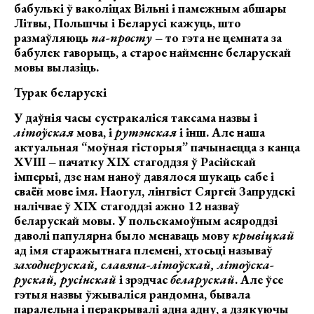
бабулькі ў ваколіцах Вільні і памежным абшары
Літвы, Польшчы і Беларусі кажуць, што
размаўляюць
па-просту
– то гэта не цемната за
бабулек гаворыць, а старое найменне беларускай
мовы вылазіць.
Турак беларускі
У даўнія часы сустракаліся таксама назвы і
літоўская
мова, і
рутэнская
і інш. Але наша
актуальная “моўная гісторыя” пачынаецца з канца
XVIII – пачатку ХІХ стагоддзя ў Расійскай
імперыі, дзе нам наноў давялося шукаць сабе і
сваёй мове імя. Наогул, лінгвіст Сяргей Запрудскі
налічвае ў ХІХ стагоддзі ажно 12 назваў
беларускай мовы. У польскамоўным асяроддзі
даволі папулярна было менаваць мову
крывіцкай
ад імя старажытнага племені, хтосьці называў
заходнерускай, славяна-літоўскай, літоўска-
рускай, русінскай
і зрэдчас
беларускай
. Але ўсе
гэтыя назвы ўжываліся рандомна, бывала
паралельна і перакрывалі адна адну, а дзякуючы