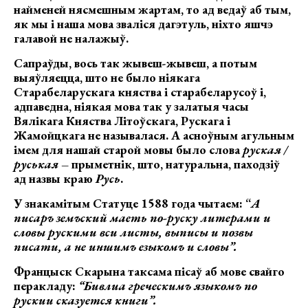
найменей нясмешным жартам, то ад ведаў аб тым,
як мы і наша мова зваліся дагэтуль, ніхто яшчэ
галавой не налажыў.
Сапраўды, вось так жывеш-жывеш, а потым
выяўляецца, што не было ніякага
Старабеларускага княства і старабеларусоў і,
адпаведна, ніякая мова так у залатыя часы
Вялікага Княства Літоўскага, Рускага і
Жамойцкага не называлася. А асноўным агульным
імем для нашай старой мовы было слова
руская /
руськая
– прыметнік, што, натуральна, паходзіў
ад назвы краю
Русь
.
У знакамітым Статуце 1588 года чытаем: “
А
писаръ земъский маеть по-руску литерами и
словы рускими вси листы, выписы и позвы
писати, а не иншимъ езыкомъ и словы
”.
Францыск Скарына таксама пісаў аб мове свайго
перакладу:
“
Бивлиа греческимъ языкомъ по
рускии сказуется книги
”.