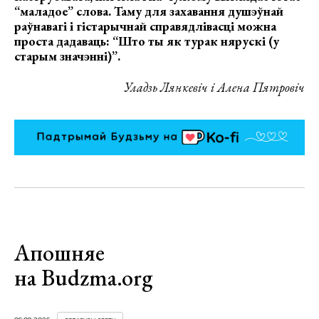
“маладое” слова. Таму для захавання душэўнай
раўнавагі і гістарычнай справядлівасці можна
проста дадаваць: “Што ты як турак нярускі (у
старым значэнні)”.
Уладзь Лянкевіч і Алена Пятровіч
Апошняе
на Budzma.org