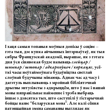
І хаця самыя топавыя моўныя допісы ў сеціве –
гэта тыя, дзе купка айчынных інтэрнаўтаў, як тыя
сябры Французскай акадэміі, вырашае, як з гэтага
дня ўся сінявокая будзе называць
глейцар /
шныпар / штопар / адкаркоўвач / коркацяг
,
усё-
ткі часы неўтаймоўнага будаўніцтва светлай
слоўнай будучыны мінаюць. Аднак час ад часу і
дагэтуль выплываюць з мройнай бібліятэчнай
дрыгвы энтузіясты з адкрыццём, што ў нас і нашай
мовы няправільнае найменне і трэба выбраць
іншае з дзясятка тых, што саступілі ў гістарычнай
бойцы назве “беларуская мова”. Але калі сёння
патэнцыйная змена саманазвы выглядае як