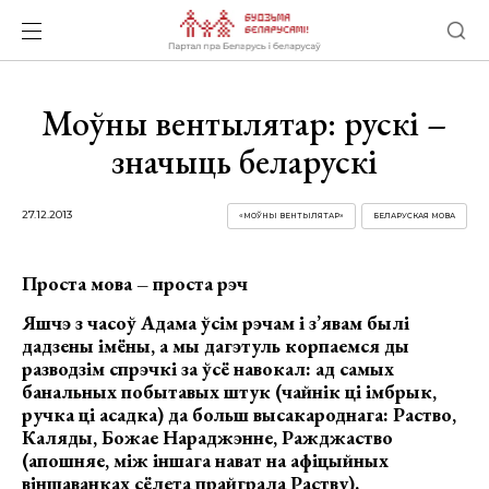
Моўны вентылятар: рускі –
значыць беларускі
27.12.2013
«MОЎНЫ ВЕНТЫЛЯТАР»
БЕЛАРУСКАЯ МОВА
Проста мова – проста рэч
Яшчэ з часоў Адама ўсім рэчам і з’явам былі
дадзены імёны, а мы дагэтуль корпаемся ды
разводзім спрэчкі за ўсё навокал: ад самых
банальных побытавых штук (чайнік ці імбрык,
ручка ці асадка) да больш высакароднага: Раство,
Каляды, Божае Нараджэнне, Ражджаство
(апошняе, між іншага нават на афіцыйных
віншаванках сёлета прайграла Раству).