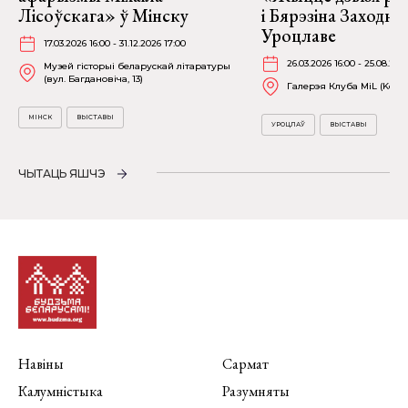
Лісоўскага» ў Мінску
і Бярэзіна Заходня
Уроцлаве
17.03.2026 16:00 - 31.12.2026 17:00
26.03.2026 16:00 - 25.08.202
Музей гісторыі беларускай літаратуры
(вул. Багдановіча, 13)
Галерэя Клуба MiL (Kościu
МІНСК
ВЫСТАВЫ
УРОЦЛАЎ
ВЫСТАВЫ
ЧЫТАЦЬ ЯШЧЭ
Навіны
Сармат
Калумністыка
Разумняты