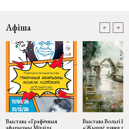
Афіша
Выстава «Графічныя
Выстава Вольгі На
афарызмы Міхаіла
«Жыццё дзвюх рэк