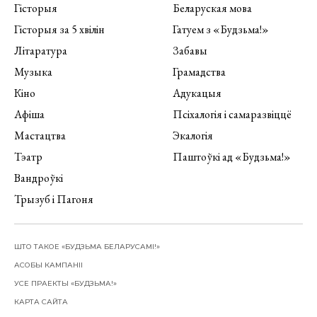
Гісторыя
Беларуская мова
Гісторыя за 5 хвілін
Гатуем з «Будзьма!»
Літаратура
Забавы
Музыка
Грамадства
Кіно
Адукацыя
Афіша
Псіхалогія і самаразвіццё
Мастацтва
Экалогія
Тэатр
Паштоўкі ад «Будзьма!»
Вандроўкі
Трызуб і Пагоня
ШТО ТАКОЕ «БУДЗЬМА БЕЛАРУСАМІ!»
АСОБЫ КАМПАНІІ
УСЕ ПРАЕКТЫ «БУДЗЬМА!»
КАРТА САЙТА