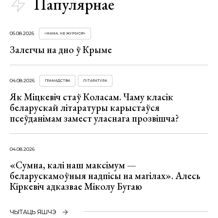
Папулярнае
05.08.2026
«МАМА, НЕ ЖУРЫСЯ!»
Залегчы на дно ў Крыме
04.08.2026
ГРАМАДСТВА
ЛІТАРАТУРА
Як Міцкевіч стаў Коласам. Чаму класік
беларускай літаратуры карыстаўся
псеўданімам замест уласнага прозвішча?
04.08.2026
«Сумна, калі наш максімум —
беларускамоўныя надпісы на магілах». Алесь
Кіркевіч адказвае Міколу Бугаю
ЧЫТАЦЬ ЯШЧЭ