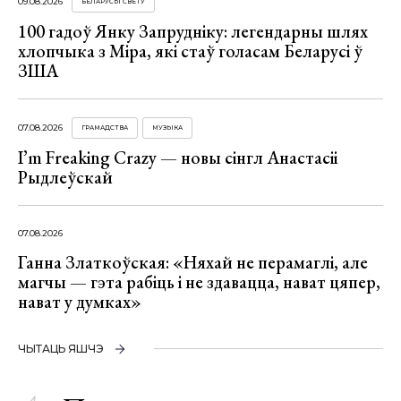
09.08.2026
БЕЛАРУСЫ СВЕТУ
100 гадоў Янку Запрудніку: легендарны шлях
хлопчыка з Міра, які стаў голасам Беларусі ў
ЗША
07.08.2026
ГРАМАДСТВА
МУЗЫКА
I’m Freaking Crazy — новы сінгл Анастасіі
Рыдлеўскай
07.08.2026
Ганна Златкоўская: «Няхай не перамаглі, але
магчы — гэта рабіць і не здавацца, нават цяпер,
нават у думках»
ЧЫТАЦЬ ЯШЧЭ