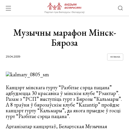
Музычны марафон Мінск-
Бяроза
29.04.2009
МУЗЫКА
Канцэрт мінскага гурту “Разбітае сэрца пацана”
адбудзецца 30 красавіка ў мінскім клубе “Рэактар”.
Разам з “РСП” выступіць гурт з Бярозы “Кальмары”.
А 8 траўня ў бярозаўскім клубе “Kazantip” пройдзе
канцэрт гурту “Кальмары”, да якога прыедзе ў госці
гурт “Разбітае сэрца пацана”.
Арганізатар канцэртаў, Беларуская Музычная