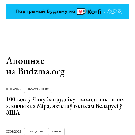
Апошняе
на Budzma.org
09.08.2026
БЕЛАРУСЫ СВЕТУ
100 гадоў Янку Запрудніку: легендарны шлях
хлопчыка з Міра, які стаў голасам Беларусі ў
ЗША
07.08.2026
ГРАМАДСТВА
МУЗЫКА