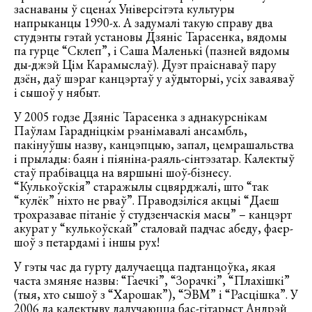
заснаваны ў сценах Універсітэта культуры
напрыканцы 1990-х. А задумалі такую справу два
студэнты гэтай установы Дзяніс Тарасенка, вядомы
па гурце “Склеп”, і Саша Маленькі (пазней вядомы
ды-джэй Цім Карамыслаў). Дуэт праіснаваў пару
дзён, даў шэраг канцэртаў у аўдыторыі, усіх заваяваў
і сышоў у нябыт.
У 2005 годзе Дзяніс Тарасенка з аднакурснікам
Паўлам Гарадніцкім рэанімавалі ансамбль,
пакінуўшы назву, канцэпцыю, запал, цемрашальства
і прылады: баян і піяніна-раяль-сінтэзатар. Калектыў
стаў прабівацца на вяршыні шоў-бізнесу.
“Кулькоўскія” старажылы сцвярджалі, што “так
“кулёк” ніхто не рваў”. Праводзіліся акцыі “Даеш
трохразавае пітаніе ў студзенчаскія масы” – канцэрт
акурат у “кулькоўскай” сталовай падчас абеду, фаер-
шоў з петардамі і іншы рух!
У гэты час да гурту далучаецца падтанцоўка, якая
часта змяняе назвы: “Гаечкі”, “Зорачкі”, “Плахішкі”
(тыя, хто сышоў з “Харошак”), “ЭВМ” і “Расцішка”. У
2006 да калектыву далучаюцца бас-гітарыст Андрэй