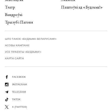
Тэатр
Паштоўкі ад «Будзьма!»
Вандроўкі
Трызуб і Пагоня
ШТО ТАКОЕ «БУДЗЬМА БЕЛАРУСАМІ!»
АСОБЫ КАМПАНІІ
УСЕ ПРАЕКТЫ «БУДЗЬМА!»
КАРТА САЙТА
FACEBOOK
INSTAGRAM
TELEGRAM
TIKTOK
X (TWITTER)