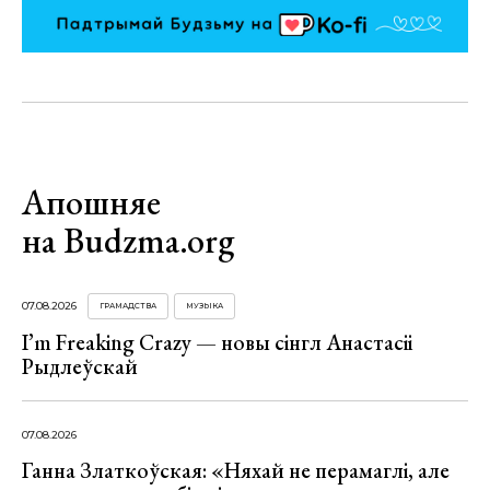
Апошняе
на Budzma.org
07.08.2026
ГРАМАДСТВА
МУЗЫКА
I’m Freaking Crazy — новы сінгл Анастасіі
Рыдлеўскай
07.08.2026
Ганна Златкоўская: «Няхай не перамаглі, але