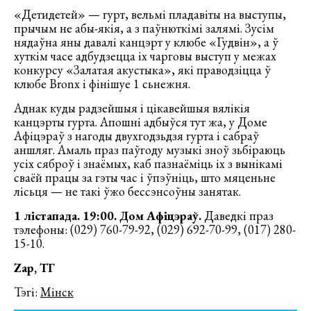
«Детидетей» — гурт, вельмі пладавіты на выступы,
прычым не абы-якія, а з паўнюткімі залямі. Зусім
нядаўна яны давалі канцэрт у клюбе «Гудвін», а ў
хуткім часе адбудзецца іх чарговы выступ у межах
конкурсу «Залатая акустыка», які праводзіцца ў
клюбе Bronx і фінішуе 1 сьнежня.
Аднак куды радзейшыя і цікавейшыя вялікія
канцэрты гурта. Апошні адбыўся тут жа, у Доме
Афіцэраў з нагоды двухгодзьдзя гурта і сабраў
аншляг. Амаль праз паўгоду музыкі зноў зьбіраюць
усіх сяброў і знаёмых, каб пазнаёміць іх з вынікамі
сваёй працы за гэты час і ўпэўніць, што мяценьне
лісьця — не такі ўжо бессэнсоўны занятак.
1 лістапада. 19:00. Дом Афіцэраў.
Даведкі праз
тэлефоны: (029) 760-79-92, (029) 692-70-99, (017) 280-
15-10.
Zap, ТГ
Тэгі:
Мінск