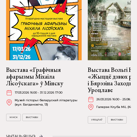
Выстава «Графічныя
Выстава Вольгі На
афарызмы Міхаіла
«Жыццё дзвюх рэк
Лісоўскага» ў Мінску
і Бярэзіна Заходня
Уроцлаве
17.03.2026 16:00 - 31.12.2026 17:00
26.03.2026 16:00 - 25.08.202
Музей гісторыі беларускай літаратуры
(вул. Багдановіча, 13)
Галерэя Клуба MiL (Kościu
МІНСК
ВЫСТАВЫ
УРОЦЛАЎ
ВЫСТАВЫ
ЧЫТАЦЬ ЯШЧЭ