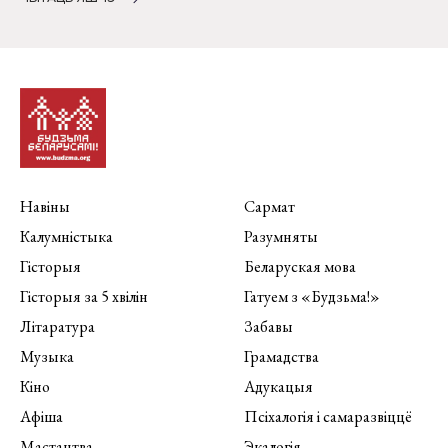
Навіны
Сармат
Калумністыка
Разумняты
Гісторыя
Беларуская мова
Гісторыя за 5 хвілін
Гатуем з «Будзьма!»
Літаратура
Забавы
Музыка
Грамадства
Кіно
Адукацыя
Афіша
Псіхалогія і самаразвіццё
Мастацтва
Экалогія