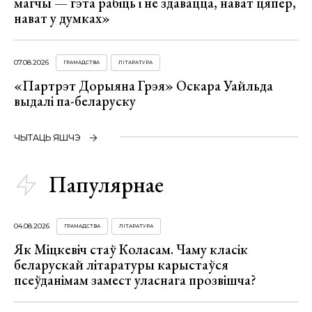
магчы — гэта рабіць і не здавацца, нават цяпер,
нават у думках»
07.08.2026
ГРАМАДСТВА
ЛІТАРАТУРА
«Партрэт Дорыяна Грэя» Оскара Уайльда
выдалі па-беларуску
ЧЫТАЦЬ ЯШЧЭ
Папулярнае
04.08.2026
ГРАМАДСТВА
ЛІТАРАТУРА
Як Міцкевіч стаў Коласам. Чаму класік
беларускай літаратуры карыстаўся
псеўданімам замест уласнага прозвішча?