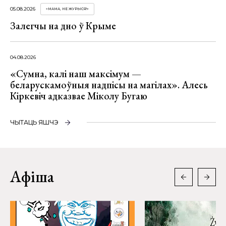
05.08.2026
«МАМА, НЕ ЖУРЫСЯ!»
Залегчы на дно ў Крыме
04.08.2026
«Сумна, калі наш максімум —
беларускамоўныя надпісы на магілах». Алесь
Кіркевіч адказвае Міколу Бугаю
ЧЫТАЦЬ ЯШЧЭ
Афіша