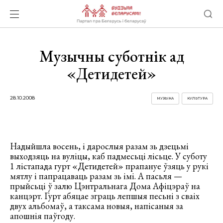
Музычны суботнік ад
«Детидетей»
28.10.2008
МУЗЫКА
КУЛЬТУРА
Надыйшла восень, і дарослыя разам зь дзецьмі
выходзяць на вуліцы, каб падмесьці лісьце. У суботу
1 лістапада гурт «Детидетей» прапануе ўзяць у рукі
мятлу і папрацаваць разам зь імі.
А пасьля —
прыйсьці ў залю Цэнтральнага Дома Афіцэраў на
канцэрт. Гурт абяцае зграць лепшыя песьні з сваіх
двух альбомаў, а таксама новыя, напісаныя за
апошнія паўгоду.