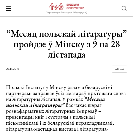
“Месяц польскай літаратуры”
пройдзе ў Мінску з 9 па 28
лістапада
05.11.2018
АФІША
Польскі Інстытут у Мінску разам з беларускімі
партнёрамі запрашае ўсіх аматараў прыгожага слова
на літаратурны лістапад. У рамках
“Месяца
польскай літаратуры”
Вас чакае шэраг
рознафарматных літаратурных імпрэзаў –
прэзентацыі кніг і сустрэчы з польскімі
пісьменнікамі і іх беларускімі перакладчыкамі,
літаратурна-мастацкая выстава і літаратурна-