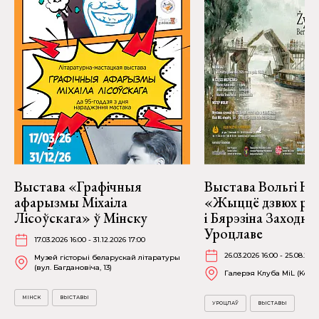
Выстава «Графічныя
Выстава Вольгі На
афарызмы Міхаіла
«Жыццё дзвюх рэк
Лісоўскага» ў Мінску
і Бярэзіна Заходня
Уроцлаве
17.03.2026 16:00 - 31.12.2026 17:00
26.03.2026 16:00 - 25.08.202
Музей гісторыі беларускай літаратуры
(вул. Багдановіча, 13)
Галерэя Клуба MiL (Kościu
МІНСК
ВЫСТАВЫ
УРОЦЛАЎ
ВЫСТАВЫ