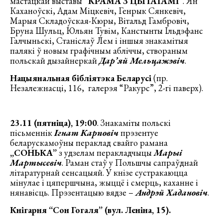
мастацкай выставы
“КРАМА З ЦЫТАТАМІ”
. Ян
Каханоўскі, Адам Міцкевіч, Генрык Сянкевіч,
Марыя Складоўская-Кюры, Вітальд Гамбровіч,
Бруна Шульц, Юльян Тувім, Канстынты Ільдэфанс
Галчыньскі, Станіслаў Лем і іншыя знакамітыя
палякі ў новым графічным абліччы, створаным
польскай дызайнеркай
Дар’яй Мельцажэвіч
.
Нацыянальная бібліятэка Беларусі
(пр.
Незалежнасці, 116, галерэя “Ракурс”, 2-гі паверх).
23.11 (пятніца), 19:00
. Знакаміты польскі
пісьменнік
Ігнат Карповіч
прэзентуе
беларускамоўны пераклад свайго рамана
„
C
ОНЬКА”
з удзелам перакладчыцы
Марыі
Мартысевіч
. Раман стаў у Польшчы сапраўднай
літаратурнай сенсацыяй. У кнізе сустракаюцца
мінулае і цяпершчына, жыццё і смерць, каханне і
нянавісць. Прэзентацыю вядзе –
Андрэй Хадановіч
.
Кнігарня “Сон Гогаля” (вул. Леніна, 15).