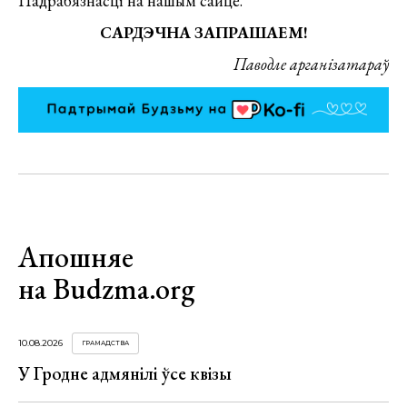
Падрабязнасці на нашым сайце.
САРДЭЧНА ЗАПРАШАЕМ!
Паводле арганізатараў
Апошняе
на Budzma.org
10.08.2026
ГРАМАДСТВА
У Гродне адмянілі ўсе квізы