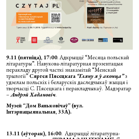
9.11 (пятніца), 17:00
. Адкрыццё “Месяца польскай
літаратуры”. Навукова-літаратурная прэзентацыя
перакладу другой часткі знакамітай “Менскай
трылогіі”
Сяргея Пясецкага
“Гляну я ў аконца”
з
удзелам польскіх і беларускіх даследчыкаў жыцця і
творчасці С. Пясецкага і перакладчыкаў. Мадэратар
–
Андрэй Хадановіч
.
Музей “Дом Ваньковічаў” (вул.
Інтэрнацыянальная, 33А).
13.11 (аўторак), 16:00
. Адкрыццё літаратурна-