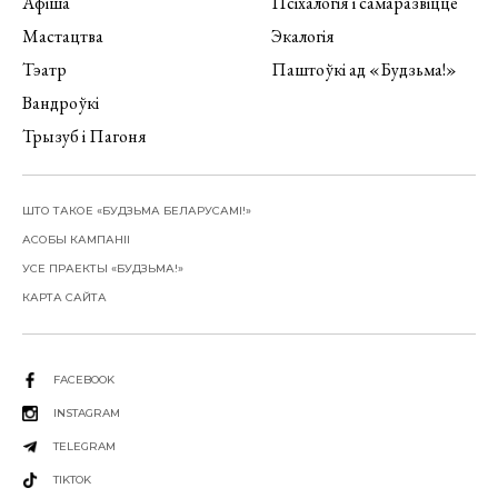
Афіша
Псіхалогія і самаразвіццё
Мастацтва
Экалогія
Тэатр
Паштоўкі ад «Будзьма!»
Вандроўкі
Трызуб і Пагоня
ШТО ТАКОЕ «БУДЗЬМА БЕЛАРУСАМІ!»
АСОБЫ КАМПАНІІ
УСЕ ПРАЕКТЫ «БУДЗЬМА!»
КАРТА САЙТА
FACEBOOK
INSTAGRAM
TELEGRAM
TIKTOK