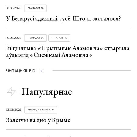
10.08.2026
ГРАМАДСТВА
У Беларусі адмянілі... усё. Што ж засталося?
10.08.2026
ГРАМАДСТВА
ЛІТАРАТУРА
Ініцыятыва «Прыпынак Адамовіча» стварыла
аўдыягід «Сцежкамі Адамовіча»
ЧЫТАЦЬ ЯШЧЭ
Папулярнае
05.08.2026
«МАМА, НЕ ЖУРЫСЯ!»
Залегчы на дно ў Крыме