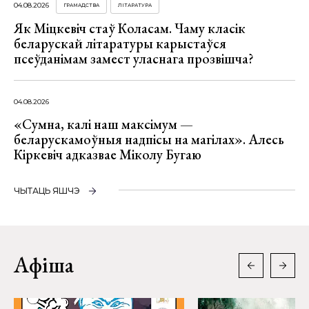
04.08.2026
ГРАМАДСТВА
ЛІТАРАТУРА
Як Міцкевіч стаў Коласам. Чаму класік
беларускай літаратуры карыстаўся
псеўданімам замест уласнага прозвішча?
04.08.2026
«Сумна, калі наш максімум —
беларускамоўныя надпісы на магілах». Алесь
Кіркевіч адказвае Міколу Бугаю
ЧЫТАЦЬ ЯШЧЭ
Афіша