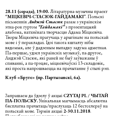
28.11 (серада), 19:00.
Літаратурна-музычны праект
“МІЦКЕВІЧ-СТАСЮК-ГАЙДАМАКІ”
. Польскі
пісьменнік
Анджэй Стасюк
разам з украінскім
этна-рок гуртом
“Гайдамакі”
з прэзентацыяй
альбома, натхнёнага творчасцю Адама Міцкевіча.
Творы Міцкевіча прагучаць у арыгінале на польскай
мове і ў перакладах. Ідэі такога кшталту нібы
вядомыя, але ў дадзеным выпадку задума адметная.
Па-першае, удзел украінскіх музыкаў, па-другое,
Анджэй Стасюк, які раней не быў заўважаны ў
спяванні, а па-трэцяе, міцкевічаўскі 13-складовік,
які проста напрошваецца на прачытанне ў стылі рэп.
Клуб «Бруге» (пр. Партызанскі, 6а).
Запрашаем да ўдзелу ў акцыі
CZYTAJ PL / ЧЫТАЙ
ПА-ПОЛЬСКУ.
Унікальная магчымасць абсалютна
бясплатна прачытаць/праслухаць 12 бестселераў на
польскай мове. Тэрмін акцыі
2-30.11.2018
.