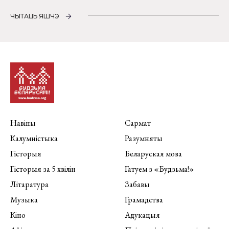
ЧЫТАЦЬ ЯШЧЭ
Навіны
Сармат
Калумністыка
Разумняты
Гісторыя
Беларуская мова
Гісторыя за 5 хвілін
Гатуем з «Будзьма!»
Літаратура
Забавы
Музыка
Грамадства
Кіно
Адукацыя