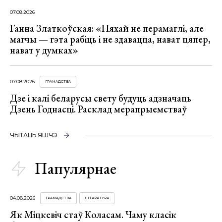
07.08.2026
Ганна Златкоўская: «Няхай не перамаглі, але
магчы — гэта рабіць і не здавацца, нават цяпер,
нават у думках»
07.08.2026
ГРАМАДСТВА
Дзе і калі беларусы свету будуць адзначаць
Дзень Годнасці. Расклад мерапрыемстваў
ЧЫТАЦЬ ЯШЧЭ
Папулярнае
04.08.2026
ГРАМАДСТВА
ЛІТАРАТУРА
Як Міцкевіч стаў Коласам. Чаму класік