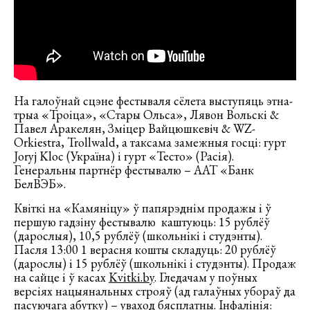
На галоўнай сцэне фестываля сёлета выступяць этна-
трыа «Троіца», «Стары Ольса», Лявон Вольскі &
Павел Аракелян, Зміцер Вайцюшкевіч & WZ-
Orkiestra, Trollwald, а таксама замежныя госці: гурт
Joryj Kloc (Україна) і гурт «Тесто» (Расія).
Генеральны партнёр фестывалю – ААТ «Банк
БелВЭБ».
Квіткі на «Камяніцу» ў папярэднім продажы і ў
першую гадзіну фестывалю каштуюць: 15 рублёў
(дарослыя), 10,5 рублёў (школьнікі і студэнты).
Пасля 13:00 1 верасня кошты складуць: 20 рублёў
(дарослы) і 15 рублёў (школьнікі і студэнты). Продаж
на сайце і ў касах
Kvitki.by
. Гледачам у поўных
версіях нацыянальных строяў (ад галаўных убораў да
пасуючага абутку) – уваход бясплатны. Інфалінія: