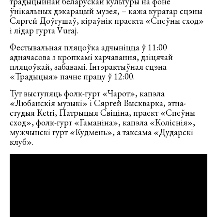
традыцыйнай беларускай культуры на фоне
ўнікальных дэкарацый музея, – кажа куратар сцэны
Сяргей Доўгушаў, кіраўнік праекта «Спеўны сход»
і лідар гурта Vuraj.
Фестывальная пляцоўка адчыніцца ў 11:00
адначасова з кропкамі харчавання, дзіцячай
пляцоўкай, забавамі. Інтэрактыўная сцэна
«Традыцыя» пачне працу ў 12:00.
Тут выступяць фолк-гурт «Чарот», капэла
«Любанскія музыкі» і Сяргей Выскварка, этна-
студыя Кetri, Патрыцыя Свіціна, праект «Спеўны
сход», фолк-гурт «Гаманіна», капэла «Коліснія»,
мужчынскі гурт «Кудмень», а таксама «Дударскі
клуб».