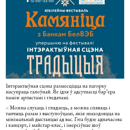
Інтэрактыўная сцэна размесціцца на пагорку
насупраць галоўнай. Яе ідэя ў адсутнасці бар’ера
паміж артыстамі і гледачамі.
– Можна слухаць і глядзець, а можна спяваць і
танчыць разам з выступоўцамі, якія знаходзяцца на
мінімальнай дыстанцыі ад вас. Гэта будзе адначасова
і канцэрт, і майстар-клас, і імерсіўнае шоў