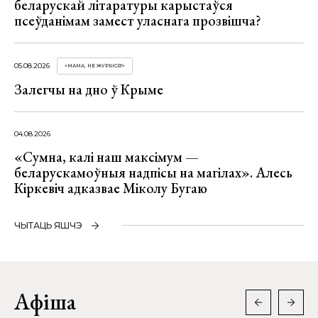
беларускай літаратуры карыстаўся
псеўданімам замест уласнага прозвішча?
05.08.2026
«МАМА, НЕ ЖУРЫСЯ!»
Залегчы на дно ў Крыме
04.08.2026
«Сумна, калі наш максімум —
беларускамоўныя надпісы на магілах». Алесь
Кіркевіч адказвае Міколу Бугаю
ЧЫТАЦЬ ЯШЧЭ
Афіша