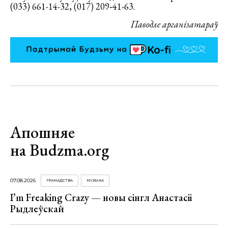
(033) 661-14-32, (017) 209‑41-63.
Паводле арганізатараў
Апошняе
на Budzma.org
07.08.2026
ГРАМАДСТВА
МУЗЫКА
I’m Freaking Crazy — новы сінгл Анастасіі
Рыдлеўскай