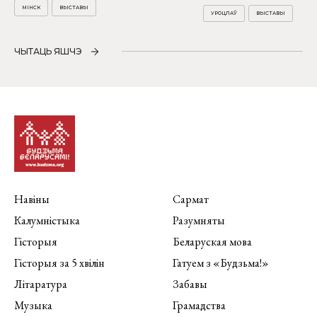
МІНСК
ВЫСТАВЫ
УРОЦЛАЎ
ВЫСТАВЫ
ЧЫТАЦЬ ЯШЧЭ
Навіны
Сармат
Калумністыка
Разумняты
Гісторыя
Беларуская мова
Гісторыя за 5 хвілін
Гатуем з «Будзьма!»
Літаратура
Забавы
Музыка
Грамадства