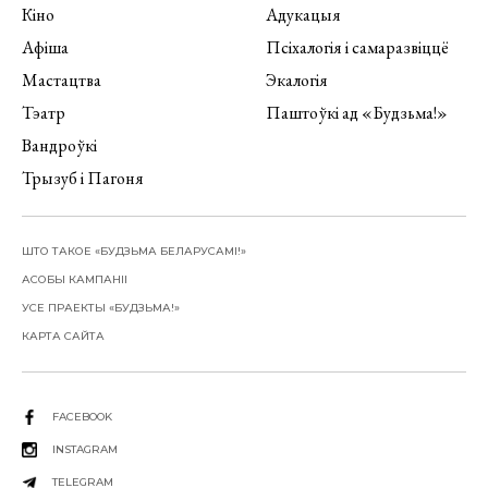
Кіно
Адукацыя
Афіша
Псіхалогія і самаразвіццё
Мастацтва
Экалогія
Тэатр
Паштоўкі ад «Будзьма!»
Вандроўкі
Трызуб і Пагоня
ШТО ТАКОЕ «БУДЗЬМА БЕЛАРУСАМІ!»
АСОБЫ КАМПАНІІ
УСЕ ПРАЕКТЫ «БУДЗЬМА!»
КАРТА САЙТА
FACEBOOK
INSTAGRAM
TELEGRAM