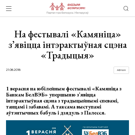
На фестывалі «Камяніца»
з’явіцца інтэрактыўная сцэна
«Традыцыя»
21.08.2018
АФІША
1 верасня на юбілейным фестывалі «Камяніца з
Банкам БелВЭБ» упершыню з’явіцца
інтэрактыўная сцэна з традыцыйнымі спевамі,
танцамі і забавамі. А таксама выступамі
аўтэнтычных бабуль і дзядуль з Палесся.