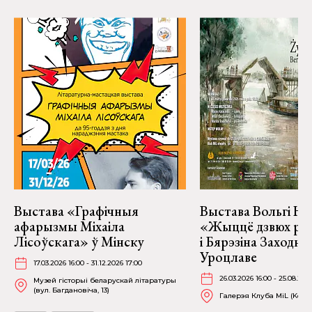
Выстава «Графічныя
Выстава Вольгі На
афарызмы Міхаіла
«Жыццё дзвюх рэк
Лісоўскага» ў Мінску
і Бярэзіна Заходня
Уроцлаве
17.03.2026 16:00 - 31.12.2026 17:00
26.03.2026 16:00 - 25.08.202
Музей гісторыі беларускай літаратуры
(вул. Багдановіча, 13)
Галерэя Клуба MiL (Kościu