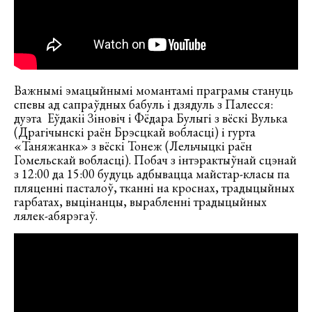
Важнымі эмацыйнымі момантамі праграмы стануць
спевы ад сапраўдных бабуль і дзядуль з Палесся:
дуэта Еўдакіі Зіновіч і Фёдара Булыгі з вёскі Вулька
(Драгічынскі раён Брэсцкай вобласці) і гурта
«Таняжанка» з вёскі Тонеж (Лельчыцкі раён
Гомельскай вобласці). Побач з інтэрактыўнай сцэнай
з 12:00 да 15:00 будуць адбывацца майстар-класы па
пляценні пасталоў, тканні на кроснах, традыцыйных
гарбатах, выцінанцы, вырабленні традыцыйных
лялек-абярэгаў.