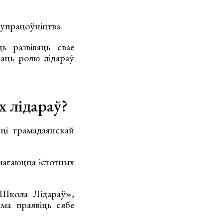
супрацоўніцтва.
ь развіваць свае
ваць ролю лідараў
 лідараў?
сці грамадзянскай
амагаюцца істотных
«Школа Лідараў»,
ма праявіць сябе