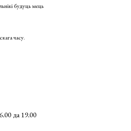
льнікі будуць мець
скага часу.
6.00 да 19.00