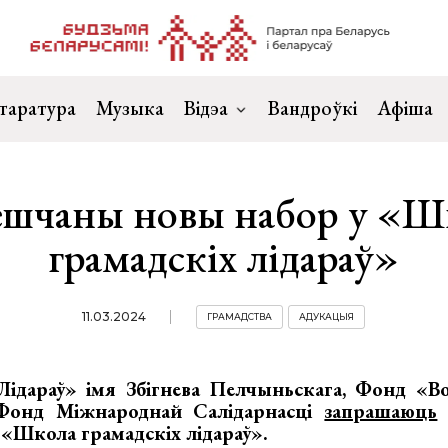
таратура
Музыка
Відэа
Вандроўкі
Афіша
ешчаны новы набор у «Ш
грамадскіх лідараў»
11.03.2024
ГРАМАДСТВА
АДУКАЦЫЯ
дараў» імя Збігнева Пелчыньскага, Фонд «Во
і Фонд Міжнароднай Салідарнасці
запрашаюць
е «Школа грамадскіх лідараў».