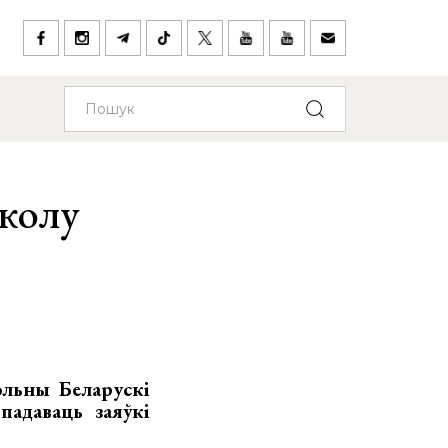
колу
льны Беларускі
падаваць заяўкі