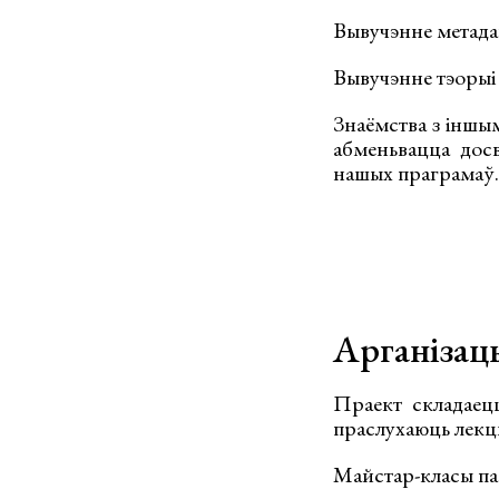
Вывучэнне метадаў
Вывучэнне тэорыі
Знаёмства з іншым
абменьвацца досв
нашых праграмаў.
Арганізац
Праект складаецц
праслухаюць лекцыі
Майстар-класы па 