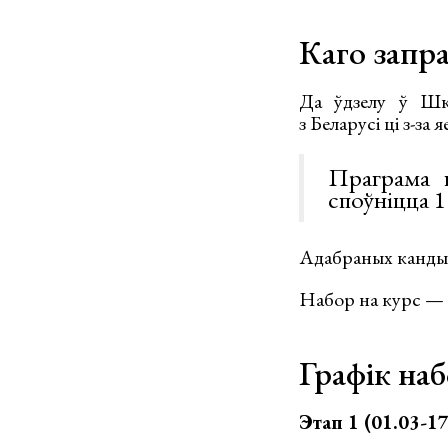
Каго запр
Да ўдзелу ў Шко
з Беларусі ці з-за
Праграма п
споўніцца 1
Адабраных кандыд
Набор на курс — 3
Графік на
Этап 1 (01.03-17