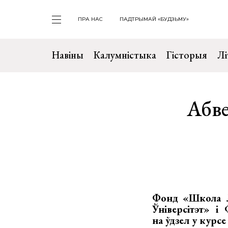
ПРА НАС
ПАДТРЫМАЙ «БУДЗЬМУ»
Навіны
Калумністыка
Гісторыя
Лі
Абв
Фонд «Школа Лі
Ўніверсітэт» 
на ўдзел у курс