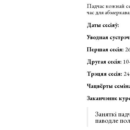
Падчас кожнай сес
час для абмеркаван
Даты сесіяў:
Уводная сустрэч
Першая сесія:
26
Другая сесія:
10
Трэцяя сесія:
24
Чацвёрты семін
Заканчэнне кур
Заняткі пад
паводле поль