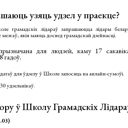
ашаюць узяць удзел у праекце?
ле грамадскіх лідараў запрашаюцца лідары белару
 яе межаў, якія маюць досвед грамадскай дзейнасці.
рызначана для людзей, каму 17 сакавік
8 гадоў.
атаў для ўдзелу ў Школе запосяць на анлайн-сумоўі.
0 удзельнікаў.
бору ў Школу Грамадскіх Лідара
.03)