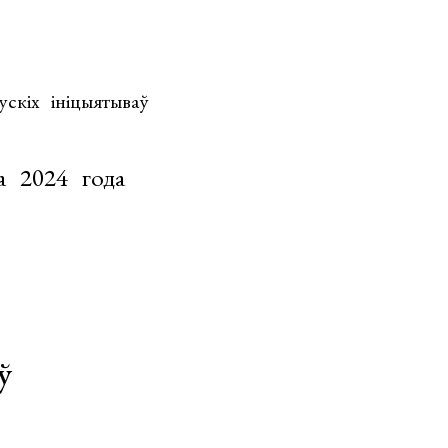
скіх ініцыятываў
а 2024 года
ў