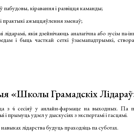
 пабудовы, кіравання і развіцця каманды;
 і практыкі ажыццяўлення зменаў;
і лідарамі, якія дзейнічаюць аналагічна або зусім па-
едам і быць часткай сеткі ўзаемападтрымкі, створ
ыя «Школы Грамадскіх Лідараў
а з 4 сесіяў у анлайн-фармаце на выходных. Па пя
 і прымуць удзел у дыскусіях з экспертамі і гасцямі.
навыках лідарства будуць праходзіць па суботах.