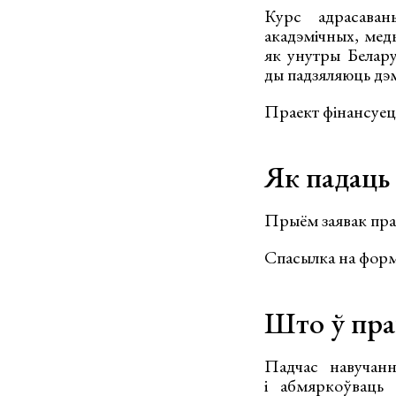
Курс адрасаван
акадэмічных, мед
як унутры Белару
ды падзяляюць дэ
Праект фінансуец
Як падаць
Прыём заявак прац
Cпасылка на форм
Што ў пра
Падчас навучанн
і абмяркоўваць 