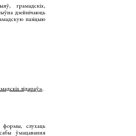
яў, грамадскіх,
тыўна дзейнічаюць
рамадскую пазіцыю
мадскіх лідараў»
.
я формы, слухаць
сабы ўмацавання