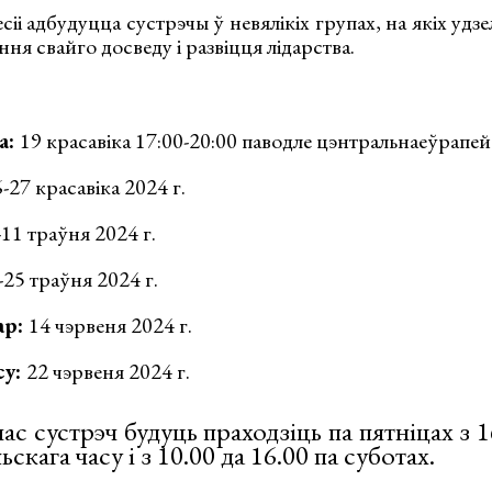
іі адбудуцца сустрэчы ў невялікіх групах, на якіх удзе
ня свайго досведу і развіцця лідарства.
а:
19 красавіка 17:00-20:00 паводле цэнтральнаеўрапей
-27 красавіка 2024 г.
-11 траўня 2024 г.
-25 траўня 2024 г.
ар:
14 чэрвеня 2024 г.
су:
22 чэрвеня 2024 г.
час сустрэч будуць праходзіць па пятніцах з 1
скага часу і з 10.00 да 16.00 па суботах.