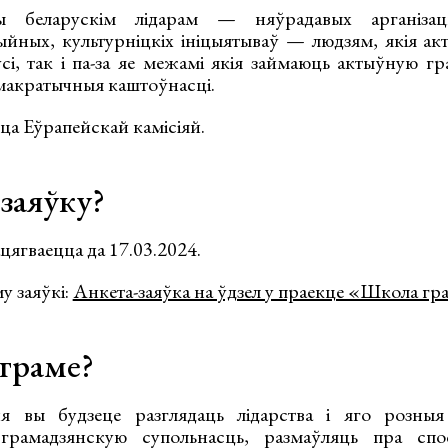
ы беларускім лідарам — няўрадавых арганізацы
ыйных, культурніцкіх ініцыятываў — людзям, якія ак
сі, так і па-за яе межамі якія займаюць актыўную г
макратычныя каштоўнасці.
ца Еўрапейскай камісіяй.
 заяўку?
ягваецца да 17.03.2024.
у заяўкі:
Анкета-заяўка на ўдзел у праекце «Школа гра
граме?
я вы будзеце разглядаць лідарства і яго розны
грамадзянскую супольнасць, размаўляць пра спо