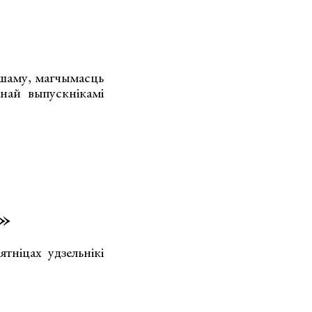
іншаму, магчымасць
анай выпускнікамі
»
тніцах удзельнікі