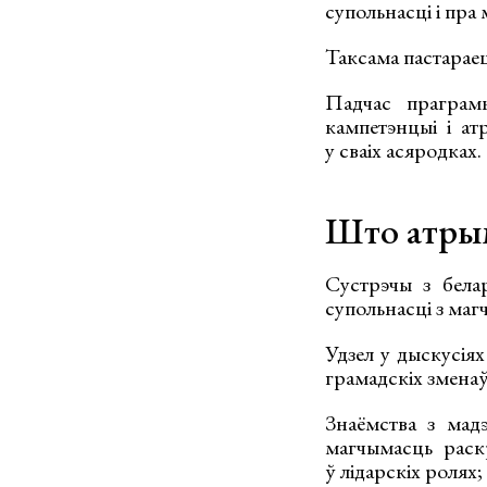
супольнасці і пра 
Таксама пастараец
Падчас праграмы
кампетэнцыі і ат
у сваіх асяродках.
Што атрым
Сустрэчы з белар
супольнасці з маг
Удзел у дыскусіях
грамадскіх зменаў
Знаёмства з мад
магчымасць раскр
ў лідарскіх ролях;