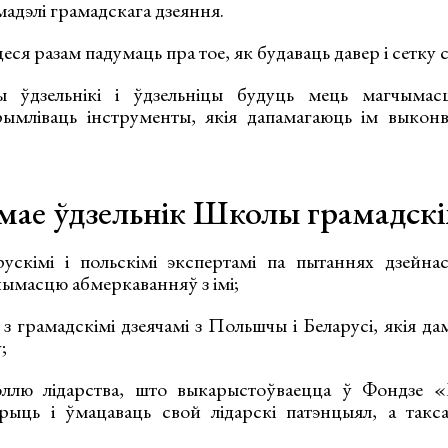
мадэлі грамадскага дзеяння.
еся разам падумаць пра тое, як будаваць давер і сетку 
 ўдзельнікі і ўдзельніцы будуць мець магчымасц
рымліваць інструменты, якія дапамагаюць ім выкон
ае ўдзельнік Школы грамадскіх
ускімі і польскімі экспертамі па пытаннях дзейна
чымасцю абмеркаванняў з імі;
 з грамадскімі дзеячамі з Польшчы і Беларусі, якія д
;
эллю лідарства, што выкарыстоўваецца ў Фондзе 
ыць і ўмацаваць свой лідарскі патэнцыял, а такса