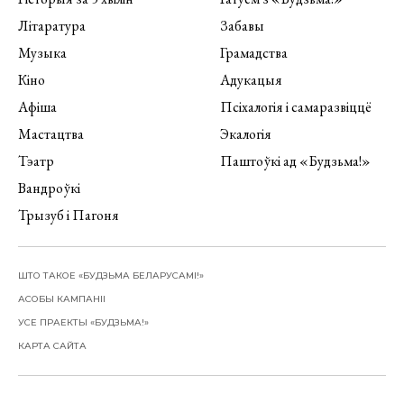
Літаратура
Забавы
Музыка
Грамадства
Кіно
Адукацыя
Афіша
Псіхалогія і самаразвіццё
Мастацтва
Экалогія
Тэатр
Паштоўкі ад «Будзьма!»
Вандроўкі
Трызуб і Пагоня
ШТО ТАКОЕ «БУДЗЬМА БЕЛАРУСАМІ!»
АСОБЫ КАМПАНІІ
УСЕ ПРАЕКТЫ «БУДЗЬМА!»
КАРТА САЙТА