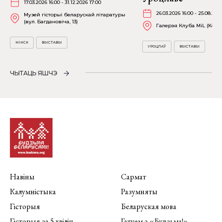
17.03.2026 16:00 - 31.12.2026 17:00
26.03.2026 16:00 - 25.08.202
Музей гісторыі беларускай літаратуры
(вул. Багдановіча, 13)
Галерэя Клуба MiL (Kościu
МІНСК
ВЫСТАВЫ
УРОЦЛАЎ
ВЫСТАВЫ
ЧЫТАЦЬ ЯШЧЭ
Навіны
Сармат
Калумністыка
Разумняты
Гісторыя
Беларуская мова
Гісторыя за 5 хвілін
Гатуем з «Будзьма!»