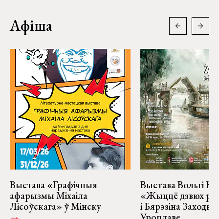
Афіша
Выстава «Графічныя
Выстава Вольгі На
афарызмы Міхаіла
«Жыццё дзвюх рэк
Лісоўскага» ў Мінску
і Бярэзіна Заходня
Уроцлаве