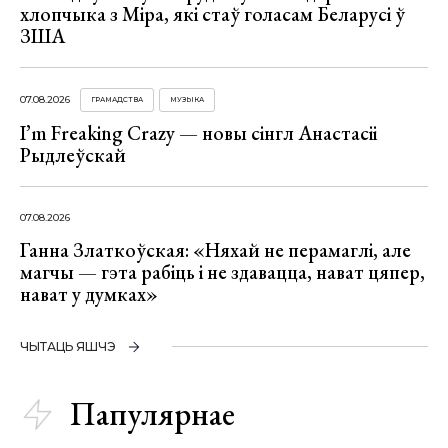
хлопчыка з Міра, які стаў голасам Беларусі ў
ЗША
07.08.2026
ГРАМАДСТВА
МУЗЫКА
I’m Freaking Crazy — новы сінгл Анастасіі
Рыдлеўскай
07.08.2026
Ганна Златкоўская: «Няхай не перамаглі, але
магчы — гэта рабіць і не здавацца, нават цяпер,
нават у думках»
ЧЫТАЦЬ ЯШЧЭ
Папулярнае