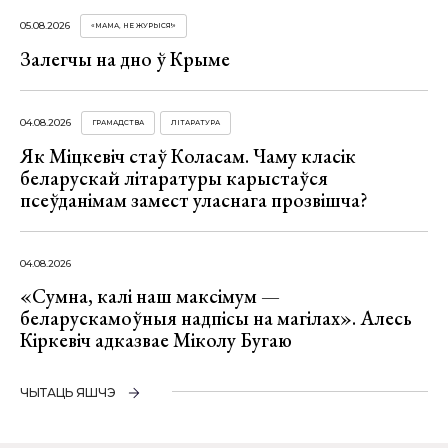
05.08.2026
«МАМА, НЕ ЖУРЫСЯ!»
Залегчы на дно ў Крыме
04.08.2026
ГРАМАДСТВА
ЛІТАРАТУРА
Як Міцкевіч стаў Коласам. Чаму класік
беларускай літаратуры карыстаўся
псеўданімам замест уласнага прозвішча?
04.08.2026
«Сумна, калі наш максімум —
беларускамоўныя надпісы на магілах». Алесь
Кіркевіч адказвае Міколу Бугаю
ЧЫТАЦЬ ЯШЧЭ