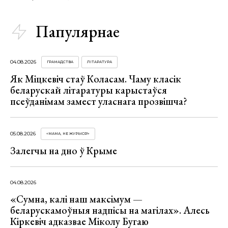
Папулярнае
04.08.2026
ГРАМАДСТВА
ЛІТАРАТУРА
Як Міцкевіч стаў Коласам. Чаму класік
беларускай літаратуры карыстаўся
псеўданімам замест уласнага прозвішча?
05.08.2026
«МАМА, НЕ ЖУРЫСЯ!»
Залегчы на дно ў Крыме
04.08.2026
«Сумна, калі наш максімум —
беларускамоўныя надпісы на магілах». Алесь
Кіркевіч адказвае Міколу Бугаю