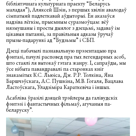
бібліятэчнага культурнага праекту “Беларусь
маладая”), Аляксей Шэін, з першых хвілін авалодаў
сімпатыяй падлеткавай аўдыторыі. Ён аказаўся
надзіва лёгкім, прыемным суразмоўцам: вёў
нязмушаны і просты дыялог з дзецьмі, задаваў ім
цікавыя пытанні, за правільныя адказы ўручаў
прызы-падарункі ад “Будзьмы” і СБП.
Дзеці пабачылі пазнавальную прэзентацыю пра
фэнтазі, пачулі расповед пра тых легендарных асоб,
што стаялі ля вытокаў гэтага жанру. І, сапраўды, мы
ўсе нібыта павандравалі па старонках кніг
знакамітых К.С. Льюіса, Дж. Р.Р. Толкіна, Яна
Баршчэўскага, А.С. Пушкіна, М.В. Гогаля, Вацлава
Ластоўскага, Уладзіміра Караткевіча і іншых.
Асабліва ўразілі дзяцей трэйлеры да галівудскіх
фэнтэзі і фантастычных фільмаў, агучаныя па-
беларуску”.