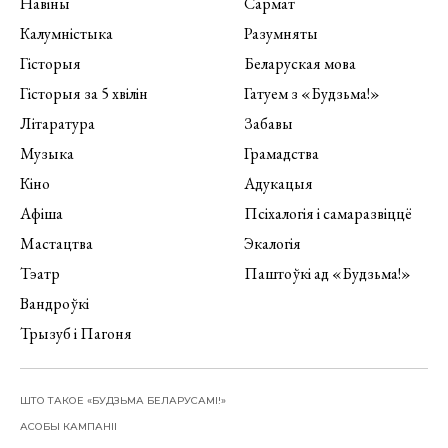
Навіны
Сармат
Калумністыка
Разумняты
Гісторыя
Беларуская мова
Гісторыя за 5 хвілін
Гатуем з «Будзьма!»
Літаратура
Забавы
Музыка
Грамадства
Кіно
Адукацыя
Афіша
Псіхалогія і самаразвіццё
Мастацтва
Экалогія
Тэатр
Паштоўкі ад «Будзьма!»
Вандроўкі
Трызуб і Пагоня
ШТО ТАКОЕ «БУДЗЬМА БЕЛАРУСАМІ!»
АСОБЫ КАМПАНІІ