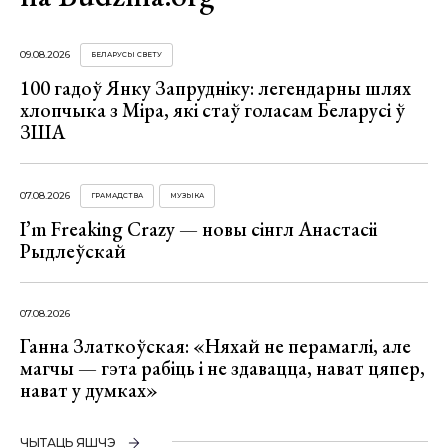
09.08.2026
БЕЛАРУСЫ СВЕТУ
100 гадоў Янку Запрудніку: легендарны шлях
хлопчыка з Міра, які стаў голасам Беларусі ў
ЗША
07.08.2026
ГРАМАДСТВА
МУЗЫКА
I’m Freaking Crazy — новы сінгл Анастасіі
Рыдлеўскай
07.08.2026
Ганна Златкоўская: «Няхай не перамаглі, але
магчы — гэта рабіць і не здавацца, нават цяпер,
нават у думках»
ЧЫТАЦЬ ЯШЧЭ