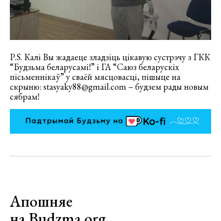
P.S. Калі Вы жадаеце зладзіць цікавую сустрэчу з ГКК
“Будзьма беларусамі!” і ГА “Саюз беларускіх
пісьменнікаў” у сваёй мясцовасці, пішыце на
скрыню: stasyaky88@gmail.com – будзем рады новым
сябрам!
Апошняе
на Budzma.org