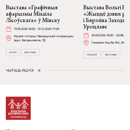
Выстава «Графічныя
Выстава Вольгі На
афарызмы Міхаіла
«Жыццё дзвюх рэк
Лісоўскага» ў Мінску
і Бярэзіна Заходня
Уроцлаве
17.03.2026 16:00 - 31.12.2026 17:00
26.03.2026 16:00 - 25.08.202
Музей гісторыі беларускай літаратуры
(вул. Багдановіча, 13)
Галерэя Клуба MiL (Kościu
МІНСК
ВЫСТАВЫ
УРОЦЛАЎ
ВЫСТАВЫ
ЧЫТАЦЬ ЯШЧЭ