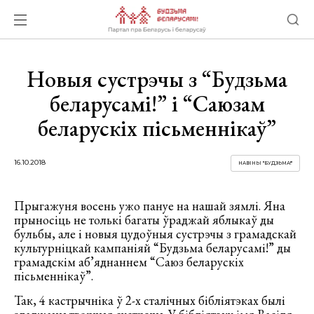
Новыя сустрэчы з “Будзьма
беларусамі!” і “Саюзам
беларускіх пісьменнікаў”
16.10.2018
НАВІНЫ "БУДЗЬМА!"
Прыгажуня восень ужо пануе на нашай зямлі. Яна
прыносіць не толькі багаты ўраджай яблыкаў ды
бульбы, але і новыя цудоўныя сустрэчы з грамадскай
культурніцкай кампаніяй “Будзьма беларусамі!” ды
грамадскім аб’яднаннем “Саюз беларускіх
пісьменнікаў”.
Так, 4 кастрычніка ў 2-х сталічных бібліятэках былі