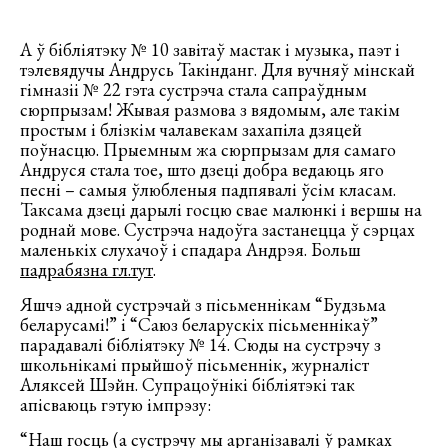
А ў бібліятэку № 10 завітаў мастак і музыка, паэт і
тэлевядучы Андрусь Такінданг. Для вучняў мінскай
гімназіі № 22 гэта сустрэча стала сапраўдным
сюрпрызам! Жывая размова з вядомым, але такім
простым і блізкім чалавекам захапіла дзяцей
поўнасцю. Прыемным жа сюрпрызам для самаго
Андруся стала тое, што дзеці добра ведаюць яго
песні – самыя ўлюбленыя падпявалі ўсім класам.
Таксама дзеці дарылі госцю свае малюнкі і вершы на
роднай мове. Сустрэча надоўга застанецца ў сэрцах
маленькіх слухачоў і спадара Андрэя. Больш
падрабязна гл.тут
.
Яшчэ адной сустрэчай з пісьменнікам “Будзьма
беларусамі!” і “Саюз беларускіх пісьменнікаў”
парадавалі бібліятэку № 14. Сюды на сустрэчу з
школьнікамі прыйшоў пісьменнік, журналіст
Аляксей Шэйн. Супрацоўнікі бібліятэкі так
апісваюць гэтую імпрэзу:
“Наш госць (а сустрэчу мы арганізавалі ў рамках