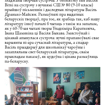
зладжаны творчыя сустрэчы. У бібліятэку імя Васіля
Віткі на сустрэчу з вучнямі СШ № 80 (9-10 класы)
прыйшоў пісьменнік і даследчык літаратуры Васіль
Дранько-Майсюк. Размаўлялі пра выдатных
беларускіх творцаў, пра тое, як зрабіць так, каб нашу
літаратуру ізноў пачалі б чытаць з такім жа запалам,
як у 60-70-ыя чыталі творы Уладзіміра Караткевіча,
Івана Шамякіна ці Васіля Быкава. Змястоўнай і
цікавай апынулася сустрэча: вучні прапаноўвалі свае
варыянты пі-ара сучаснай літаратуры, а спадар
Васіль прыадкрыў для школьнікаў чароўны і
захапляльны свет беларускай літаратуры, сваім
прыкладам паказаў, як цудоўна і цікава размаўляць
па-беларуску.