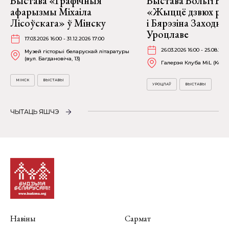
Выстава «Графічныя
Выстава Вольгі На
афарызмы Міхаіла
«Жыццё дзвюх рэк
Лісоўскага» ў Мінску
і Бярэзіна Заходня
Уроцлаве
17.03.2026 16:00 - 31.12.2026 17:00
26.03.2026 16:00 - 25.08.202
Музей гісторыі беларускай літаратуры
(вул. Багдановіча, 13)
Галерэя Клуба MiL (Kościu
МІНСК
ВЫСТАВЫ
УРОЦЛАЎ
ВЫСТАВЫ
ЧЫТАЦЬ ЯШЧЭ
Навіны
Сармат