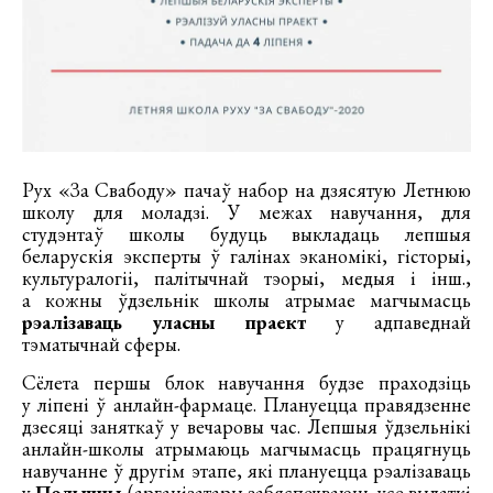
Рух «За Свабоду» пачаў набор на дзясятую Летнюю
школу для моладзі. У межах навучання, для
студэнтаў школы будуць выкладаць лепшыя
беларускія эксперты ў галінах эканомікі, гісторыі,
культуралогіі, палітычнай тэорыі, медыя і інш.,
а кожны ўдзельнік школы атрымае магчымасць
рэалізаваць уласны праект
у адпаведнай
тэматычнай сферы.
Сёлета першы блок навучання будзе праходзіць
у ліпені ў анлайн-фармаце. Плануецца правядзенне
дзесяці заняткаў у вечаровы час. Лепшыя ўдзельнікі
анлайн-школы атрымаюць магчымасць працягнуць
навучанне ў другім этапе, які плануецца рэалізаваць
у
Польшчы
(арганізатары забяспечваюць усе выдаткі