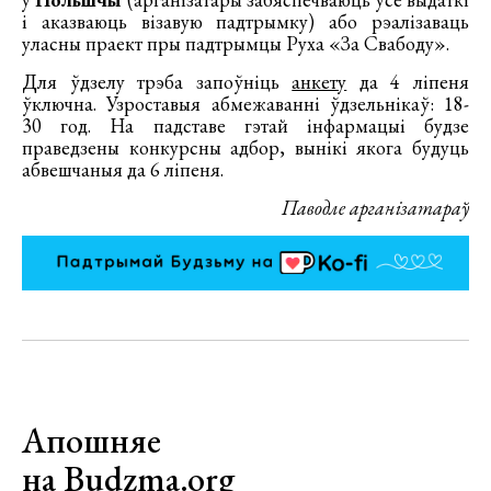
і аказваюць візавую падтрымку) або рэалізаваць
уласны праект пры падтрымцы Руха «За Свабоду».
Для ўдзелу трэба запоўніць
анкету
да 4 ліпеня
ўключна. Узроставыя абмежаванні ўдзельнікаў: 18-
30 год. На падставе гэтай інфармацыі будзе
праведзены конкурсны адбор, вынікі якога будуць
абвешчаныя да 6 ліпеня.
Паводле арганізатараў
Апошняе
на Budzma.org