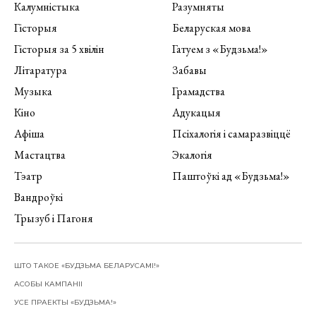
Калумністыка
Разумняты
Гісторыя
Беларуская мова
Гісторыя за 5 хвілін
Гатуем з «Будзьма!»
Літаратура
Забавы
Музыка
Грамадства
Кіно
Адукацыя
Афіша
Псіхалогія і самаразвіццё
Мастацтва
Экалогія
Тэатр
Паштоўкі ад «Будзьма!»
Вандроўкі
Трызуб і Пагоня
ШТО ТАКОЕ «БУДЗЬМА БЕЛАРУСАМІ!»
АСОБЫ КАМПАНІІ
УСЕ ПРАЕКТЫ «БУДЗЬМА!»