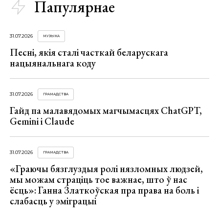
Папулярнае
31.07.2026
МУЗЫКА
Песні, якія сталі часткай беларускага
нацыянальнага коду
31.07.2026
ГРАМАДСТВА
Гайд па малавядомых магчымасцях ChatGPT,
Gemini і Claude
31.07.2026
ГРАМАДСТВА
«Граючы бязглуздыя ролі нязломных людзей,
мы можам страціць тое важнае, што ў нас
ёсць»: Ганна Златкоўская пра права на боль і
слабасць у эміграцыі