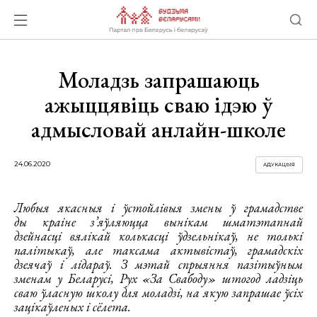
Моладзь запрашаюць
ажыццявіць сваю ідэю ў
адмысловай анлайн-школе
24.06.2020
АДУКАЦЫЯ
Любыя якасныя і ўстойлівыя змены ў грамадстве
ды краіне з’яўляюцца вынікам шматэтапнай
дзейнасці вялікай колькасці ўдзельнікаў, не толькі
палітыкаў, але таксама актывістаў, грамадскіх
дзеячаў і лідараў. З мэтай спрыяння пазітыўным
зменам у Беларусі, Рух «За Свабоду» штогод ладзіць
сваю ўласную школу для моладзі, на якую запрашае ўсіх
зацікаўленых і сёлета.