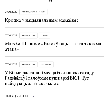
07.08.2026
«ПРЫДАРОЖНЫ ПЫЛ»
Кропка ў нацыянальным мазахізме
07.08.2026
ГРАМАДСТВА
ТЭАТР
Максім Шышко: «Размаўляць — гэта таксама
атака»
07.08.2026
ГРАМАДСТВА
ГІСТОРЫЯ
У Вільні раскапалі месца італьянскага саду
Радзівілаў і галоўнай пушкарні ВКЛ. Тут
пабудуюць элітнае жыллё
ЧЫТАЦЬ ЯШЧЭ