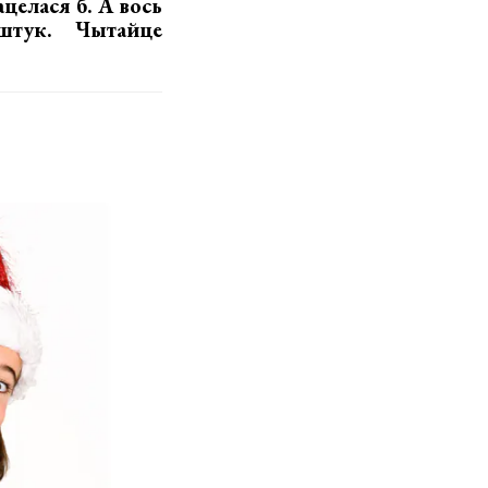
ацелася б. А вось
штук. Чытайце