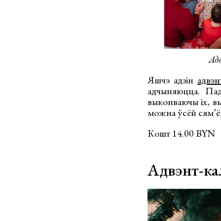
Ад
Яшчэ адзін
адвэн
адчыняюцца. Пад
выконваючы іх, в
можна ўсёй сям’ёй
Кошт 14.00 BYN
Адвэнт-ка