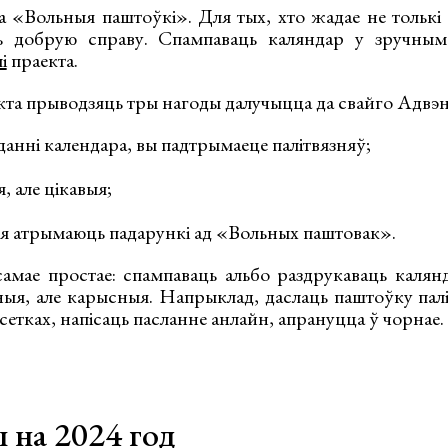
а «Вольныя паштоўкі». Для тых, хто жадае не толькі
іць добрую справу. Спампаваць каляндар у зручн
і
праекта.
екта прыводзяць тры нагоды далучыцца да свайго Адвэ
анні календара, вы падтрымаеце палітвязняў;
, але цікавыя;
 атрымаюць падарункі ад «Вольных паштовак».
амае простае: спампаваць альбо раздрукаваць калян
ныя, але карысныя. Напрыклад, даслаць паштоўку палі
цсетках, напісаць пасланне анлайн, апрануцца ў чорнае.
 на 2024 год