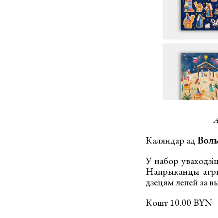
А
Каляндар ад
Воль
У набор уваходзіц
Напрыканцы атрым
дзецям лепей за в
Кошт 10.00 BYN