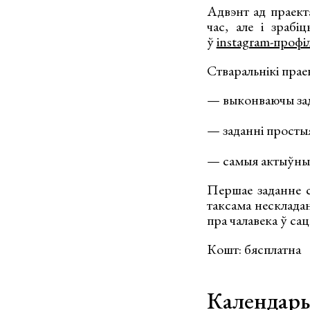
Адвэнт ад праект
час, але і зраб
ў
instagram-профіл
Стваральнікі пра
— выконваючы зад
— заданні простыя
— самыя актыўныя
Першае заданне с
таксама несклада
пра чалавека ў са
Кошт: бясплатна
Календары