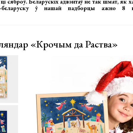
х ці сяброў. Беларускіх адвэнтаў не так шмат, як х
а-беларуску ў нашай падборцы ажно 8 
ляндар «Крочым да Раства»