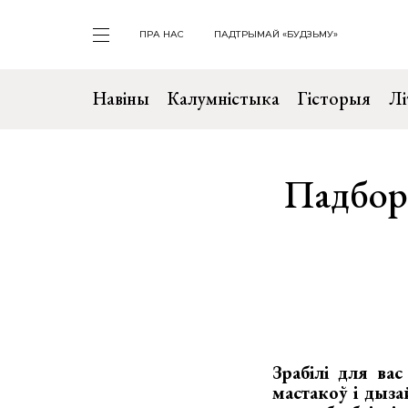
ПРА НАС
ПАДТРЫМАЙ «БУДЗЬМУ»
Навіны
Калумністыка
Гісторыя
Лі
Падборк
Зрабілі для ва
мастакоў і дыза