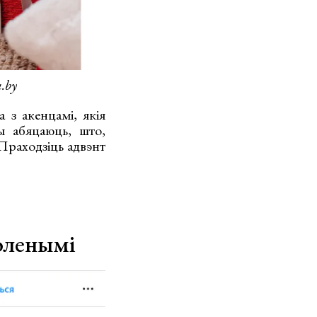
.
by
 з акенцамі, якія
ы абяцаюць, што,
Праходзіць адвэнт
воленымі