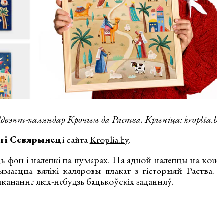
двэнт-каляндар Крочым да Раства. Крыніца: kroplia.
гі Севярынец
і сайта
Kroplia.by
.
ь фон і налепкі па нумарах. Па адной налепцы на кож
аецца вялікі каляровы плакат з гісторыяй Раства.
ыкананне якіх-небудзь бацькоўскіх заданняў.