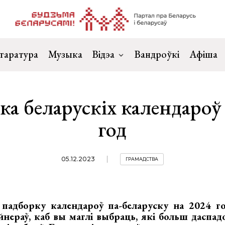
таратура
Музыка
Відэа
Вандроўкі
Афіша
а беларускіх календароў
год
05.12.2023
ГРАМАДСТВА
с падборку календароў па-беларуску на 2024 го
йнераў, каб вы маглі выбраць, які больш даспа