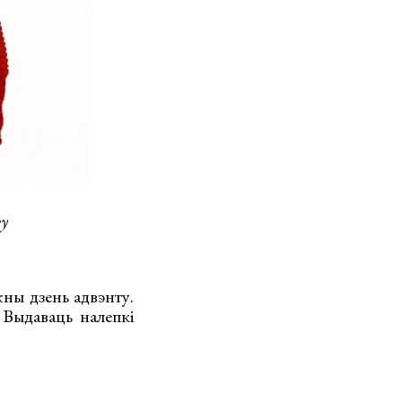
by
ны дзень адвэнту.
 Выдаваць налепкі