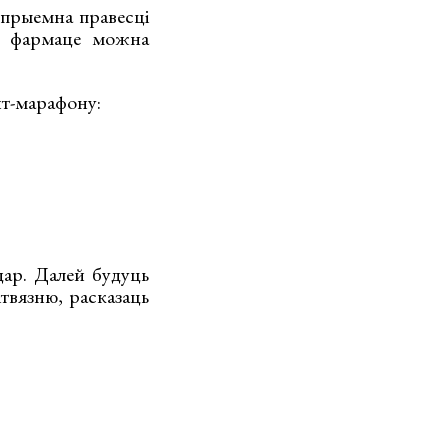
 прыемна правесці
ым фармаце можна
нт-марафону:
дар. Далей будуць
твязню, расказаць