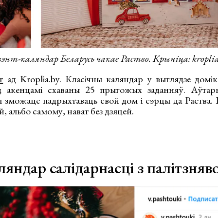
вэнт-каляндар Беларусь чакае Раство. Крыніца: kroplia
т
ад Kroplia.by. Класічны каляндар у выглядзе доміка
 акенцамі схаваны 25 прыгожых заданняў. Аўтар
ы зможаце падрыхтаваць свой дом і сэрцы да Раства. 
, альбо самому, нават без дзяцей.
ляндар салідарнасці з палітзня