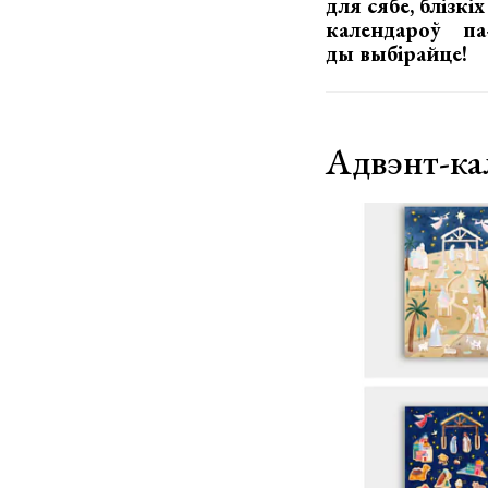
для сябе, блізкі
календароў п
ды выбірайце!
Адвэнт-ка