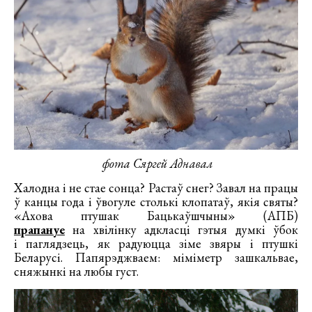
фота Сяргей Аднавал
Халодна і не стае сонца? Растаў снег? Завал на працы
ў канцы года і ўвогуле столькі клопатаў, якія святы?
«Ахова птушак Бацькаўшчыны» (АПБ)
прапануе
на хвілінку адкласці гэтыя думкі ўбок
і паглядзець, як радуюцца зіме звяры і птушкі
Беларусі. Папярэджваем: міміметр зашкальвае,
сняжынкі на любы густ.