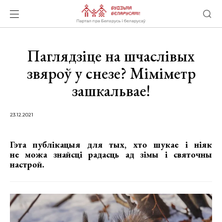
Паглядзіце на шчаслівых
звяроў у снезе? Міміметр
зашкальвае!
23.12.2021
Гэта публікацыя для тых, хто шукае і ніяк
не можа знайсці радасць ад зімы і святочны
настрой.