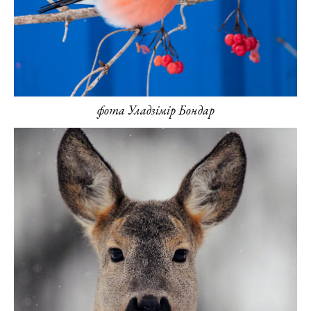
фота Уладзімір Бондар