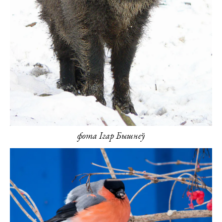
фота Ігар Бышнеў