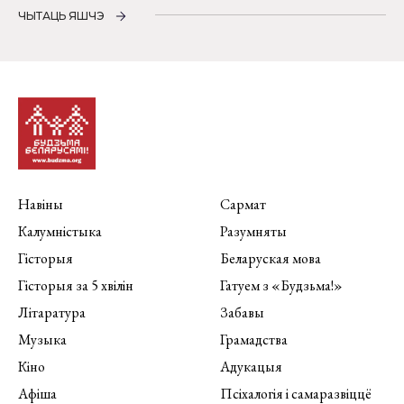
ЧЫТАЦЬ ЯШЧЭ
Навіны
Сармат
Калумністыка
Разумняты
Гісторыя
Беларуская мова
Гісторыя за 5 хвілін
Гатуем з «Будзьма!»
Літаратура
Забавы
Музыка
Грамадства
Кіно
Адукацыя
Афіша
Псіхалогія і самаразвіццё