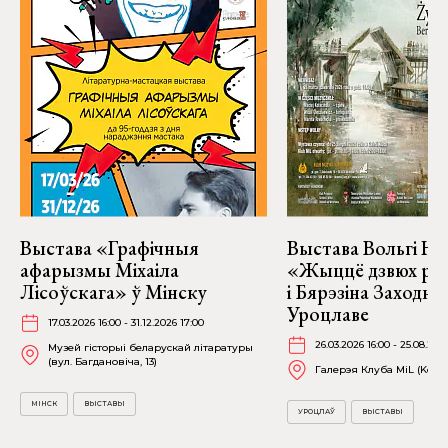
Выстава «Графічныя
Выстава Вольгі На
афарызмы Міхаіла
«Жыццё дзвюх рэк
Лісоўскага» ў Мінску
і Бярэзіна Заходня
Уроцлаве
17.03.2026 16:00 - 31.12.2026 17:00
26.03.2026 16:00 - 25.08.202
Музей гісторыі беларускай літаратуры
(вул. Багдановіча, 13)
Галерэя Клуба MiL (Kościu
МІНСК
ВЫСТАВЫ
УРОЦЛАЎ
ВЫСТАВЫ