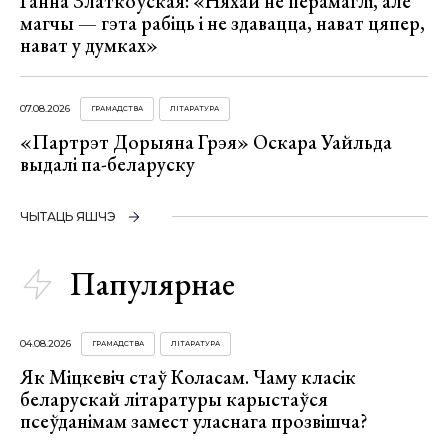
Ганна Златкоўская: «Няхай не перамаглі, але
магчы — гэта рабіць і не здавацца, нават цяпер,
нават у думках»
07.08.2026
ГРАМАДСТВА
ЛІТАРАТУРА
«Партрэт Дорыяна Грэя» Оскара Уайльда
выдалі па-беларуску
ЧЫТАЦЬ ЯШЧЭ
Папулярнае
04.08.2026
ГРАМАДСТВА
ЛІТАРАТУРА
Як Міцкевіч стаў Коласам. Чаму класік
беларускай літаратуры карыстаўся
псеўданімам замест уласнага прозвішча?