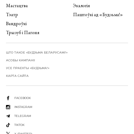
Мастацтва
Экалогія
Тэатр
Паштоўкі ад «Будзьма!»
Вандроўкі
Трызуб і Пагоня
ШТО ТАКОЕ «БУДЗЬМА БЕЛАРУСАМІ!»
АСОБЫ КАМПАНІІ
УСЕ ПРАЕКТЫ «БУДЗЬМА!»
КАРТА САЙТА
FACEBOOK
INSTAGRAM
TELEGRAM
TIKTOK
X (TWITTER)