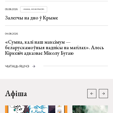
05.08.2026
«МАМА, НЕ ЖУРЫСЯ!»
Залегчы на дно ў Крыме
04.08.2026
«Сумна, калі наш максімум —
беларускамоўныя надпісы на магілах». Алесь
Кіркевіч адказвае Міколу Бугаю
ЧЫТАЦЬ ЯШЧЭ
Афіша