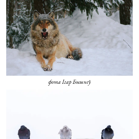
фота Ігар Бышнеў