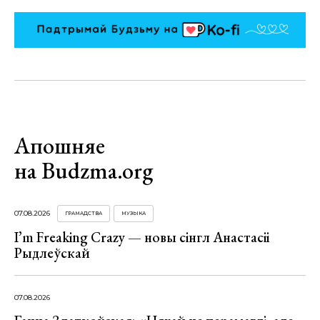
Апошняе
на Budzma.org
07.08.2026
ГРАМАДСТВА
МУЗЫКА
I’m Freaking Crazy — новы сінгл Анастасіі
Рыдлеўскай
07.08.2026