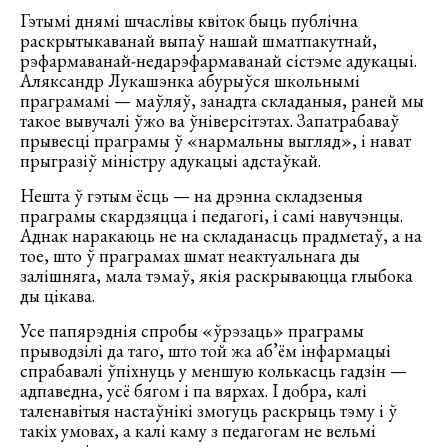
Гэтымі днямі шчаслівы квіток быць публічна
раскрытыкаванай выпаў нашай шматпакутнай,
рэфармаванай-недарэфармаванай сістэме адукацыі.
Аляксандр Лукашэнка абурыўся школьнымі
праграмамі — маўляў, занадта складаныя, раней мы
такое вывучалі ўжо ва ўніверсітэтах. Запатрабаваў
прывесці праграмы ў «нармальны выгляд», і нават
прыгразіў міністру адукацыі адстаўкай.
Нешта ў гэтым ёсць — на дрэнна складзеныя
праграмы скардзяцца і педагогі, і самі навучэнцы.
Аднак наракаюць не на складанасць прадметаў, а на
тое, што ў праграмах шмат неактуальнага ды
залішняга, мала тэмаў, якія раскрываюцца глыбока
ды цікава.
Усе папярэднія спробы «ўрэзаць» праграмы
прыводзілі да таго, што той жа аб’ём інфармацыі
спрабавалі ўпіхнуць у меншую колькасць гадзін —
адпаведна, усё бягом і па вярхах. І добра, калі
таленавітыя настаўнікі змогуць раскрыць тэму і ў
такіх умовах, а калі каму з педагогам не вельмі