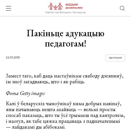
Пакіньце адукацыю
педагогам!
22.01.2019
АДУКАЦЫЯ
Замест таго, каб даць настаўнікам свабоду дзеянняў,
ім зноў загадваюць, што і як рабіць.
Фота Getty images
Калі ў беларускіх чыноўнікаў няма добрых навінаў,
яны пачынаюць нешта ахайваць — вельмі просты
спосаб паказаць, што ты ўсё трымаеш пад кантролем,
і наогул, як табе цяжка працаваць з падначаленымі
— лайдакамі ды абібокамі.