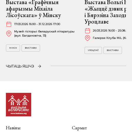
Выстава «Графічныя
Выстава Вольгі На
афарызмы Міхаіла
«Жыццё дзвюх рэк
Лісоўскага» ў Мінску
і Бярэзіна Заходня
Уроцлаве
17.03.2026 16:00 - 31.12.2026 17:00
26.03.2026 16:00 - 25.08.202
Музей гісторыі беларускай літаратуры
(вул. Багдановіча, 13)
Галерэя Клуба MiL (Kościu
МІНСК
ВЫСТАВЫ
УРОЦЛАЎ
ВЫСТАВЫ
ЧЫТАЦЬ ЯШЧЭ
Навіны
Сармат