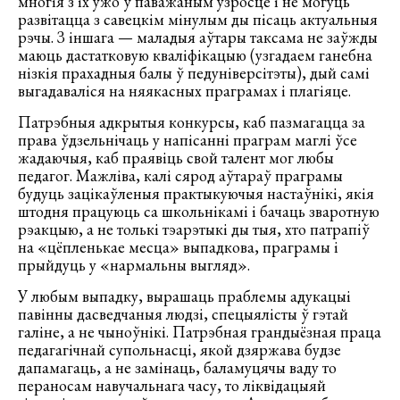
многія з іх ужо ў паважаным узросце і не могуць
развітацца з савецкім мінулым ды пісаць актуальныя
рэчы. З іншага — маладыя аўтары таксама не заўжды
маюць дастатковую кваліфікацыю (узгадаем ганебна
нізкія прахадныя балы ў педуніверсітэты), дый самі
выгадаваліся на няякасных праграмах і плагіяце.
Патрэбныя адкрытыя конкурсы, каб пазмагацца за
права ўдзельнічаць у напісанні праграм маглі ўсе
жадаючыя, каб праявіць свой талент мог любы
педагог. Мажліва, калі сярод аўтараў праграмы
будуць зацікаўленыя практыкуючыя настаўнікі, якія
штодня працуюць са школьнікамі і бачаць зваротную
рэакцыю, а не толькі тэарэтыкі ды тыя, хто патрапіў
на «цёпленькае месца» выпадкова, праграмы і
прыйдуць у «нармальны выгляд».
У любым выпадку, вырашаць праблемы адукацыі
павінны дасведчаныя людзі, спецыялісты ў гэтай
галіне, а не чыноўнікі. Патрэбная грандыёзная праца
педагагічнай супольнасці, якой дзяржава будзе
дапамагаць, а не замінаць, баламуцячы ваду то
пераносам навучальнага часу, то ліквідацыяй