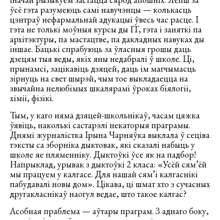
ўсё гэта разумеюць самі навучэнцы — колькасць
цэнтраў нефармальнай адукацыі ўвесь час расце. І
гэта не толькі моўныя курсы ды IT, гэта і заняткі па
архітэктуры, па мастацтве, па дакладных навуках ды
іншае. Бацькі спрабуюць за ўласныя грошы даць
дзецям тыя веды, якіх яны недабралі ў школе. Ці,
прынамсі, зацікавіць дзяцей, даць ім магчымасць
зірнуць на свет шырэй, чым тое выкладаецца на
звычайна нелюбімых шкалярамі ўроках біялогіі,
хіміі, фізікі.
Тым, у каго няма дзяцей-школьнікаў, часам цяжка
ўявіць, наколькі састарэлі некаторыя праграмы.
Днямі журналістка Ірына Чарняўка выклала ў сеціва
тэксты са зборніка дыктовак, які сказалі набыць у
школе яе пляменніку. Дыктоўкі ўсе як на падбор!
Напрыклад, урывак з дыктоўкі 2 класа: «Усёй сям’ёй
мы працуем у калгасе. Для нашай сям’і калгаснікі
пабудавалі новы дом». Цікава, ці шмат хто з сучасных
другакласнікаў наогул ведае, што такое калгас?
Асобная праблема — аўтары праграм. З аднаго боку,