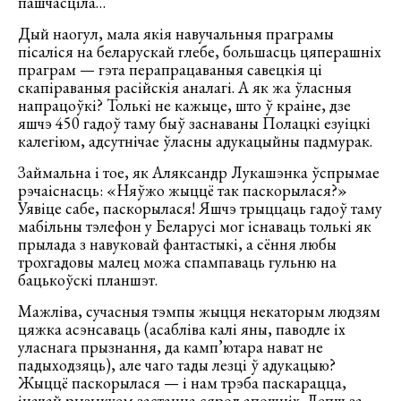
пашчасціла…
Дый наогул, мала якія навучальныя праграмы
пісаліся на беларускай глебе, большасць цяперашніх
праграм — гэта перапрацаваныя савецкія ці
скапіраваныя расійскія аналагі. А як жа ўласныя
напрацоўкі? Толькі не кажыце, што ў краіне, дзе
яшчэ 450 гадоў таму быў заснаваны Полацкі езуіцкі
калегіюм, адсутнічае ўласны адукацыйны падмурак.
Займальна і тое, як Аляксандр Лукашэнка ўспрымае
рэчаіснасць: «Няўжо жыццё так паскорылася?»
Уявіце сабе, паскорылася! Яшчэ трыццаць гадоў таму
мабільны тэлефон у Беларусі мог існаваць толькі як
прылада з навуковай фантастыкі, а сёння любы
трохгадовы малец можа спампаваць гульню на
бацькоўскі планшэт.
Мажліва, сучасныя тэмпы жыцця некаторым людзям
цяжка асэнсаваць (асабліва калі яны, паводле іх
уласнага прызнання, да камп’ютара нават не
падыходзяць), але чаго тады лезці ў адукацыю?
Жыццё паскорылася — і нам трэба паскарацца,
іначай рызыкуем застацца сярод апошніх. Лепш за