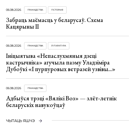
06.08.2026
ГРАМАДСТВА
ГІСТОРЫЯ
Забраць маёмасць у беларусаў. Схема
Кацярыны ІІ
06.08.2026
ГРАМАДСТВА
ЛІТАРАТУРА
Ініцыятыва «Непаслухмяныя дзеці
кастрычніка» агучыла паэму Уладзіміра
Дубоўкі «І пурпуровых ветразей узвівы...»
06.08.2026
ГРАМАДСТВА
Адбыўся трэці «Вялікі Воз» — злёт-летнік
беларускіх навукоўцаў
ЧЫТАЦЬ ЯШЧЭ