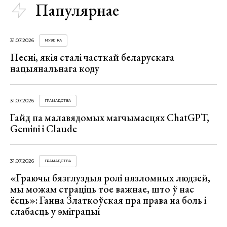
Папулярнае
31.07.2026
МУЗЫКА
Песні, якія сталі часткай беларускага
нацыянальнага коду
31.07.2026
ГРАМАДСТВА
Гайд па малавядомых магчымасцях ChatGPT,
Gemini і Claude
31.07.2026
ГРАМАДСТВА
«Граючы бязглуздыя ролі нязломных людзей,
мы можам страціць тое важнае, што ў нас
ёсць»: Ганна Златкоўская пра права на боль і
слабасць у эміграцыі