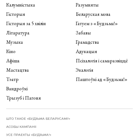
Калумністыка
Разумняты
Гісторыя
Беларуская мова
Гісторыя за 5 хвілін
Гатуем з «Будзьма!»
Літаратура
Забавы
Музыка
Грамадства
Кіно
Адукацыя
Афіша
Псіхалогія і самаразвіццё
Мастацтва
Экалогія
Тэатр
Паштоўкі ад «Будзьма!»
Вандроўкі
Трызуб і Пагоня
ШТО ТАКОЕ «БУДЗЬМА БЕЛАРУСАМІ!»
АСОБЫ КАМПАНІІ
УСЕ ПРАЕКТЫ «БУДЗЬМА!»