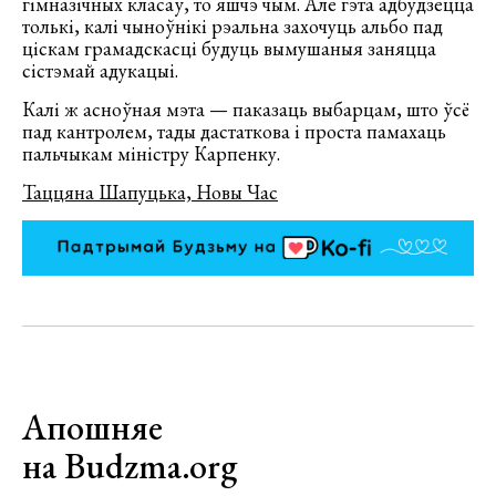
гімназічных класаў, то яшчэ чым. Але гэта адбудзецца
толькі, калі чыноўнікі рэальна захочуць альбо пад
ціскам грамадскасці будуць вымушаныя заняцца
сістэмай адукацыі.
Калі ж асноўная мэта — паказаць выбарцам, што ўсё
пад кантролем, тады дастаткова і проста памахаць
пальчыкам міністру Карпенку.
Таццяна Шапуцька, Новы Час
Апошняе
на Budzma.org