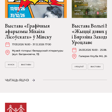
Выстава «Графічныя
Выстава Вольгі На
афарызмы Міхаіла
«Жыццё дзвюх рэк
Лісоўскага» ў Мінску
і Бярэзіна Заходня
Уроцлаве
17.03.2026 16:00 - 31.12.2026 17:00
26.03.2026 16:00 - 25.08.202
Музей гісторыі беларускай літаратуры
(вул. Багдановіча, 13)
Галерэя Клуба MiL (Kościu
МІНСК
ВЫСТАВЫ
УРОЦЛАЎ
ВЫСТАВЫ
ЧЫТАЦЬ ЯШЧЭ