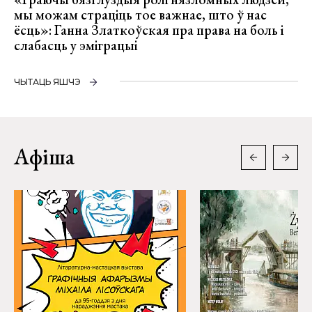
мы можам страціць тое важнае, што ў нас
ёсць»: Ганна Златкоўская пра права на боль і
слабасць у эміграцыі
ЧЫТАЦЬ ЯШЧЭ
Афіша