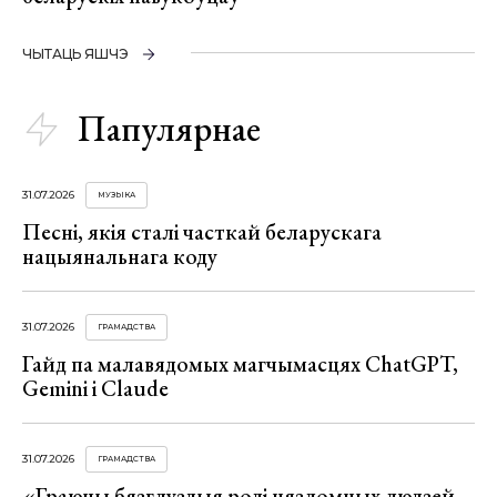
ЧЫТАЦЬ ЯШЧЭ
Папулярнае
31.07.2026
МУЗЫКА
Песні, якія сталі часткай беларускага
нацыянальнага коду
31.07.2026
ГРАМАДСТВА
Гайд па малавядомых магчымасцях ChatGPT,
Gemini і Claude
31.07.2026
ГРАМАДСТВА
«Граючы бязглуздыя ролі нязломных людзей,