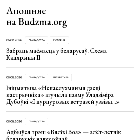
Апошняе
на Budzma.org
06.08.2026
ГРАМАДСТВА
ГІСТОРЫЯ
Забраць маёмасць у беларусаў. Схема
Кацярыны ІІ
06.08.2026
ГРАМАДСТВА
ЛІТАРАТУРА
Ініцыятыва «Непаслухмяныя дзеці
кастрычніка» агучыла паэму Уладзіміра
Дубоўкі «І пурпуровых ветразей узвівы...»
06.08.2026
ГРАМАДСТВА
Адбыўся трэці «Вялікі Воз» — злёт-летнік
беларускіх навукоўцаў