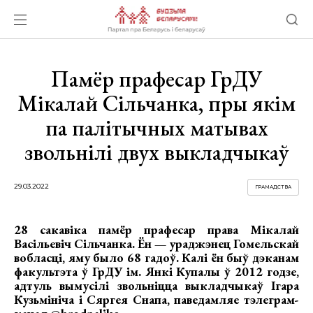
Памёр прафесар ГрДУ
Мікалай Сільчанка, пры якім
па палітычных матывах
звольнілі двух выкладчыкаў
29.03.2022
ГРАМАДСТВА
28 сакавіка памёр прафесар права Мікалай
Васільевіч Сільчанка. Ён — ураджэнец Гомельскай
вобласці, яму было 68 гадоў. Калі ён быў дэканам
факультэта ў ГрДУ ім. Янкі Купалы ў 2012 годзе,
адтуль вымусілі звольніцца выкладчыкаў Ігара
Кузьмініча і Сяргея Снапа, паведамляе тэлеграм-