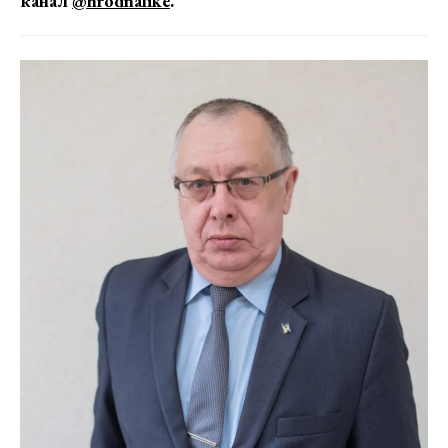
канал
@hrodnalike
.