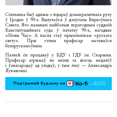
Сільчанка быў адным з лідараў дэмакратычнага руху
ў Гродне ў 90-х. Вылучаўся ў дэпутаты Вярхоўнага
Савета. Яго называлі найбольш верагодным суддзёй
Канстытуцыйнага суда ў пачатку 90-х, нагадвае
«Новы Час». А пасля стаў прыхільнікам «рускага
свету». Пры гэтым прафесар заставаўся
беларускамоўным.
Пазней ён працаваў у БДУ і ГДУ ім. Скарыны.
Прафесар атрымаў не менш за шэсць медалёў
і ўзнагародаў ад уладаў, у тым ліку — Аляксандра
Лукашэнкі.