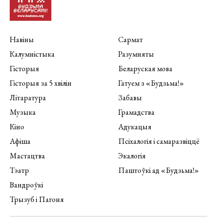
Навіны
Сармат
Калумністыка
Разумняты
Гісторыя
Беларуская мова
Гісторыя за 5 хвілін
Гатуем з «Будзьма!»
Літаратура
Забавы
Музыка
Грамадства
Кіно
Адукацыя
Афіша
Псіхалогія і самаразвіццё
Мастацтва
Экалогія
Тэатр
Паштоўкі ад «Будзьма!»
Вандроўкі
Трызуб і Пагоня