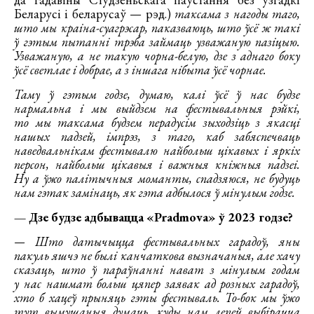
Беларусі і беларусаў — рэд.)
таксама з нагоды таго,
што мы краіна-суагрэсар, паказваюць, што ўсё ж такі
ў гэтым пытанні трэба займаць узважаную пазіцыю.
Узважаную, а не такую чорна-белую, дзе з аднаго боку
ўсё светлае і добрае, а з іншага нібыта ўсё чорнае.
Таму ў гэтым годзе, думаю, калі ўсё ў нас будзе
нармальна і мы выйдзем на фестывальныя рэйкі,
то мы таксама будзем перадусім зыходзіць з якасці
нашых падзей, імпрэз, з таго, каб забяспечваць
наведвальнікам фестывалю найбольш цікавых і яркіх
персон, найбольш цікавыя і важныя кніжныя падзеі.
Ну а ўжо палітычныя моманты, спадзяюся, не будуць
нам гэтак замінаць, як гэта адбылося ў мінулым годзе.
— Дзе будзе адбывацца «Pradmova» ў 2023 годзе?
— Што датычыцца фестывальных гарадоў, яны
пакуль яшчэ не былі канчаткова вызначаныя, але хачу
сказаць, што ў параўнанні нават з мінулым годам
у нас нашмат больш цяпер заявак ад розных гарадоў,
хто б хацеў прыняць гэты фестываль. То-бок мы ўжо
тут вымушаныя думаць, куды нам лепей выбірацца