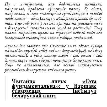
Ну і натуральна, ёсць дадатковыя пытанні,
напрыклад, праблема аўтарскіх правоў. Бо сёння,
напрыклад, многія выдавецтвы сутыкаюцца з такімі
праблемамі — адмаўляюць у аўтарскіх правах, бо зноў-
такі ёсць забарона ў многіх краінах на ўзаемадзеянне
з беларускімі арганізацыямі ўслед за расійскімі. Таму
нават атрымаць правы на пераклад нейкай кнігі для
беларускага выдавецтва часта робіцца праблемай.
Агулам ідзе гаворка пра з’яўленне яшчэ аднаго гульца
на полі беларускай кнігі, які не з боку выдаўцоў, не з боку
пісьменнікаў, а будзе стаяць побач з імі, разам з імі,
дапамагаць і тым, і другім прасоўваць беларускую кнігу,
быць не ангажаваным, але вельмі зацікаўленым
удзельнікам беларускага кніжнага рынку.
Чытайце яшчэ:
«Гэта
фундаментальна»: у Варшаве
ствараецца Інстытут
беларускай кнігі