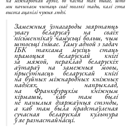
на міжнароднай арэне, бо часта так бывае, што
мы пачынаем чытаць сваё толькі тады, калі гэта
высока ацанілі чужыя людзі.
Замежныя ўзнагароды звяртаюць
увагу беларусаў на сваіх
пісьменнікаў чамусьці больш, чым
штосьці іншае. Таму адной з задач
ІБК таксама мусіць стаць
прамоцыя беларускай кнігі
за мяжой, пераклад беларускіх
аўтараў на замежныя мовы,
прысутнасць беларускай кнігі
на буйных міжнародных кніжных
падзеях, напрыклад,
на Франкфурцкім кніжным
кірмашы, каб там былі
не панылыя дзяржаўныя стэнды,
а каб там была прадстаўленая
сучасная беларуская культура
ў яе разнастайнасці.