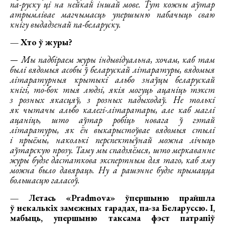
па-руску ці на нейкай іншай мове. Тут кожны аўтар
атрымлівае магчымасць упершыню пабачыць сваю
кнігу выдадзенай па-беларуску.
— Хто ў журы?
— Мы падбіраем журы індывідуальна, хочам, каб там
былі вядомыя асобы ў беларускай літаратуры, вядомыя
літаратурныя крытыкі альбо знаўцы беларускай
кнігі, то-бок тыя людзі, якія могуць ацаніць тэкст
з розных якасцяў, з розных падыходаў. Не толькі
як чытачы альбо калегі-літаратары, але каб маглі
ацаніць, што аўтар робіць новага ў гэтай
літаратуры, як ён выкарыстоўвае вядомыя стылі
і прыёмы, наколькі перспектыўнай можна лічыць
аўтарскую прозу. Таму мы спадзяёмся, што меркаванне
журы будзе дастаткова экспертным для таго, каб яму
можна было давяраць. Ну а рашэнне будзе прымацца
большасцю галасоў.
— Летась «Pradmova» ўпершыню прайшла
ў некалькіх замежных гарадах, па-за Беларуссю. І,
мабыць, упершыню таксама фэст патрапіў