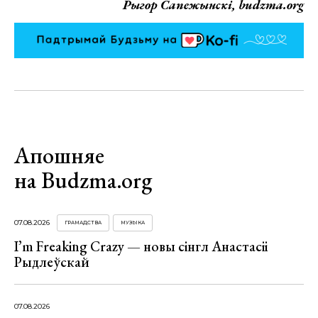
Рыгор Сапежынскі, budzma.org
Апошняе
на Budzma.org
07.08.2026
ГРАМАДСТВА
МУЗЫКА
I’m Freaking Crazy — новы сінгл Анастасіі
Рыдлеўскай
07.08.2026