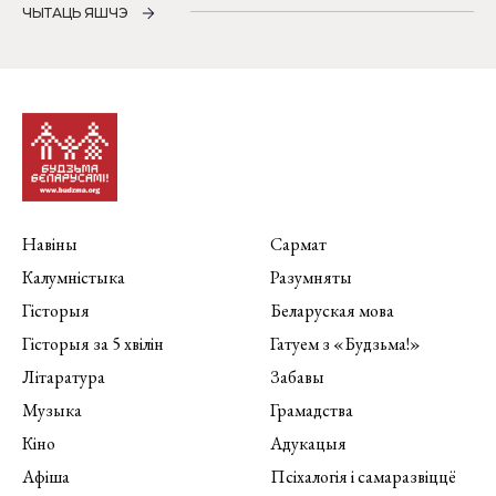
ЧЫТАЦЬ ЯШЧЭ
Навіны
Сармат
Калумністыка
Разумняты
Гісторыя
Беларуская мова
Гісторыя за 5 хвілін
Гатуем з «Будзьма!»
Літаратура
Забавы
Музыка
Грамадства
Кіно
Адукацыя
Афіша
Псіхалогія і самаразвіццё