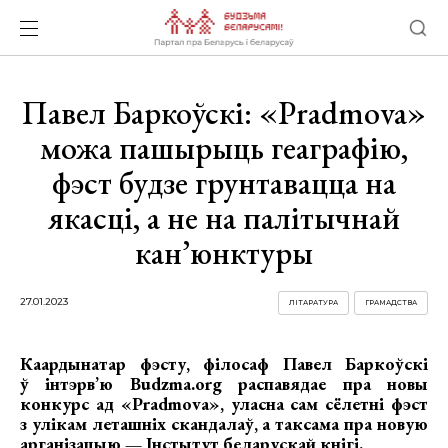
Павел Баркоўскі: «Pradmova»
можа пашырыць геаграфію,
фэст будзе грунтавацца на
якасці, а не на палітычнай
кан’юнктуры
27.01.2023
ЛІТАРАТУРА
ГРАМАДСТВА
Каардынатар фэсту, філосаф Павел Баркоўскі
ў інтэрв’ю Budzma.org распавядае пра новы
конкурс ад «Pradmova», уласна сам сёлетні фэст
з улікам леташніх скандалаў, а таксама пра новую
арганізацыю — Інстытут беларускай кнігі.