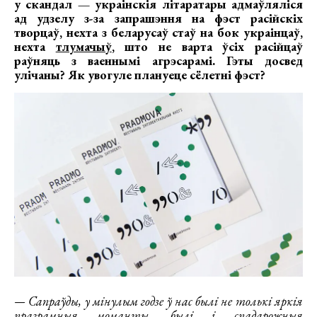
у скандал — украінскія літаратары адмаўляліся
ад удзелу з-за запрашэння на фэст расійскіх
творцаў, нехта з беларусаў стаў на бок украінцаў,
нехта
тлумачыў
, што не варта ўсіх расійцаў
раўняць з ваеннымі агрэсарамі. Гэты досвед
улічаны? Як увогуле плануеце сёлетні фэст?
— Сапраўды, у мінулым годзе ў нас былі не толькі яркія
праграмныя моманты, былі і спадарожныя