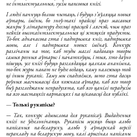
не інтэлектуальныя, зусім папсовыя кнігі.
І людзі пачнуць больш чытаць, і будуць з’яўляцца новыя
аўтары, імёны, бо зноў-такі прайсці праз масавыя
жанры ў літаратуру дзесьці прасцей і лягчэй, чым праз
нейкія высокаінтэлектуальныя ці эстэцкія прадукты.
То-бок адначасова гэта і падтрымка кніг, падтрымка
мовы, але і падтрымка новых імёнаў. Конкурс
разлічаны на тое, каб туды маглі падаваць творы
самыя розныя аўтары: і пачаткоўцы, і тыя, хто даўно
пішуць, усе кнігі будуць разглядацца цалкам ананімна,
то-бок журы нават не будзе ведаць, каму належыць той
ці іншы рукапіс. Таму мы спадзяёмся, што гэта дасць
роўныя магчымасці для кожнага аўтара, каб яго твор
быў разгледжаны непрадузята, каб яго цанілі перадусім
па яго мастацкіх вартасцях і па цікавасці для публікі.
— Толькі рукапісы?
— Так, конкурс адмыслова для рукапісаў. Выдадзеныя
кнігі не ўдзельнічаюць. Рукапісы мусяць быць альбо
напісаныя па-беларуску, альбо ў аўтарскай версіі
перакладу на беларускую мову, калі арыгінал напісаны