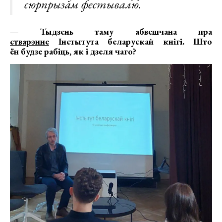
сюрпрызам фестывалю.
— Тыдзень таму абвешчана пра
стварэнне
Інстытута беларускай кнігі
. Што
ён будзе рабіць, як і дзеля чаго?