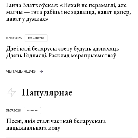
Ганна Златкоўская: «Няхай не перамаглі, але
магчы — гэта рабіць і не здавацца, нават цяпер,
нават у думках»
07.08.2026
ГРАМАДСТВА
Дзе і калі беларусы свету будуць адзначаць
Дзень Годнасці. Расклад мерапрыемстваў
ЧЫТАЦЬ ЯШЧЭ
Папулярнае
31.07.2026
МУЗЫКА
Песні, якія сталі часткай беларускага
нацыянальнага коду