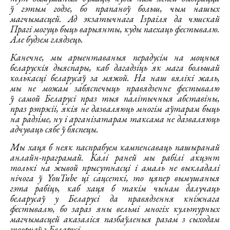
ў гэтым годзе, бо прапаноў больш, чым нашых
магчымасцей. Ад экзатычнага Ізраіля да чэшскай
Прагі могуць быць варыянты, куды паехаць фестывалю.
Але будзем глядзець.
Канечне, мы арыентаваныя перадусім на моцныя
беларускія дыяспары, каб дагадзіць як мага большай
колькасці беларусаў за мяжой. На наш вялікі жаль,
мы не можам забяспечыць правядзенне фестывалю
ў самой Беларусі праз тыя палітычныя абставіны,
праз рэпрэсіі, якія не дазваляюць многім аўтарам быць
на радзіме, ну і арганізатарам таксама не дазваляюць
адчуваць сябе ў бяспецы.
Мы хаця б неяк паспрабуем кампенсаваць пашыранай
анлайн-праграмай. Калі раней мы рабілі акцэнт
толькі на жывой прысутнасці і амаль не выкладалі
нічога ў YouTube ці сацсеткі, то цяпер вымушаныя
гэта рабіць, каб хаця б такім чынам далучаць
беларусаў у Беларусі да правядзення кніжнага
фестывалю, бо зараз яны вельмі многіх культурных
магчымасцей аказаліся пазбаўленыя разам з сыходам
творцаў з Беларусі.