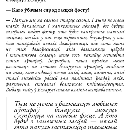
— Каго ўбачым сярод гасцей фэсту?
— Пакуль мы на самым старце сезона. І яшчэ не маем
такіх дакладных і канкрэтных адказаў, дзе будуць
галоўныя падзеі фэсту, хто будзе канкрэтна нашымі
гасцямі, то-бок у нас ёсць варыянты, безумоўна, у нас
ёсць папярэднія нейкія дамоўленасці, але гэта яшчэ
не тыя дамоўленасці, якія дазваляюць цвёрда
і канчаткова сказаць, што вось, чакайце менавіта
гэтых аўтараў. Безумоўна, наша публіка можа
разлічваць на лепшых беларускіх аўтараў, асабліва
на тых, хто выдаваў новыя кнігі, хаця, канечне, кнігі
сталі выходзіць радзей з-за палітыкі ўладаў, якія,
фактычна, скасавалі беларускае кнігавыдавецтва.
Выдаць кнігу ў Беларусі стала вялікім выпрабаваннем.
Тым не менш з большасцю любімых
аўтараў беларусы змогуць
сустрэцца на нашым фэсце. А хто
будзе з замежных гасцей — няхай
гэта пакуль застанецца таемным