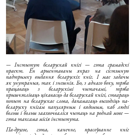
— Інстытут беларускай кнігі — гэта грамадскі
праект. Ён арыентаваны якраз на сістэмную
падтрымку выдання беларускіх кніг. І мае задачы
як унутраныя, так і знешнія. Бо, з аднаго боку, трэба
працаваць з беларускімі чытачамі, трэба
прышчэпліваць цікавасць да беларускай кнігі, ствараць
попыт на беларускае слова, дапамагаць выходзіць па-
беларуску кнігам папулярным і вядомым, каб людзі
больш і больш заахвочваліся чытаць на роднай мове —
гэта таксама місія інстытута.
Па-другое, гэта, канечне, прасоўванне кніг