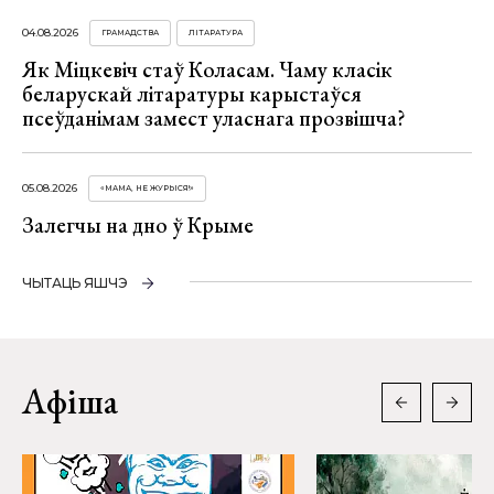
04.08.2026
ГРАМАДСТВА
ЛІТАРАТУРА
Як Міцкевіч стаў Коласам. Чаму класік
беларускай літаратуры карыстаўся
псеўданімам замест уласнага прозвішча?
05.08.2026
«МАМА, НЕ ЖУРЫСЯ!»
Залегчы на дно ў Крыме
ЧЫТАЦЬ ЯШЧЭ
Афіша