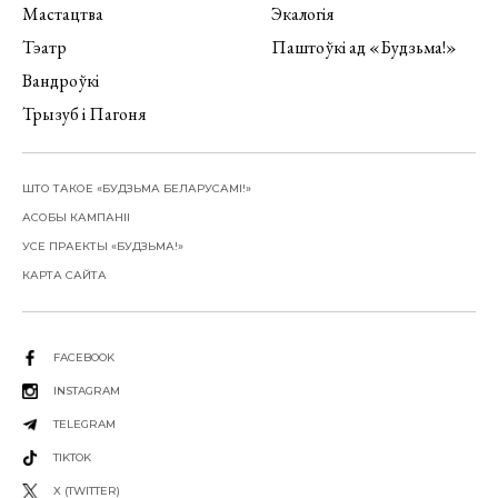
Мастацтва
Экалогія
Тэатр
Паштоўкі ад «Будзьма!»
Вандроўкі
Трызуб і Пагоня
ШТО ТАКОЕ «БУДЗЬМА БЕЛАРУСАМІ!»
АСОБЫ КАМПАНІІ
УСЕ ПРАЕКТЫ «БУДЗЬМА!»
КАРТА САЙТА
FACEBOOK
INSTAGRAM
TELEGRAM
TIKTOK
X (TWITTER)