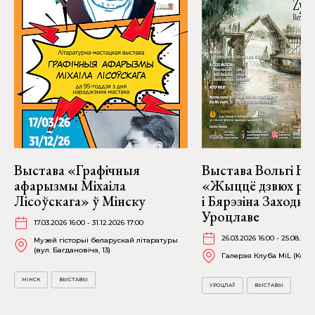
Выстава «Графічныя
Выстава Вольгі На
афарызмы Міхаіла
«Жыццё дзвюх рэк
Лісоўскага» ў Мінску
і Бярэзіна Заходня
Уроцлаве
17.03.2026 16:00 - 31.12.2026 17:00
26.03.2026 16:00 - 25.08.202
Музей гісторыі беларускай літаратуры
(вул. Багдановіча, 13)
Галерэя Клуба MiL (Kościu
МІНСК
ВЫСТАВЫ
УРОЦЛАЎ
ВЫСТАВЫ