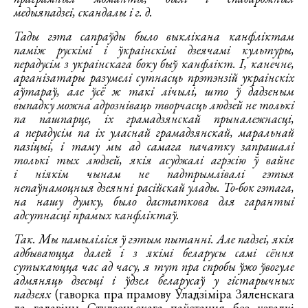
медыяпадзеі, скандалы і г. д.
Тады гэта сапраўды было выклікана канфліктам
паміж рускімі і ўкраінскімі дзеячамі культуры,
перадусім з украінскага боку быў канфлікт. І, канечне,
арганізатары разумелі сутнасць прэтэнзій украінскіх
аўтараў, але ўсё ж такі лічылі, што ў дадзеным
выпадку можна адрозніваць творчасць людзей не толькі
па пашпарце, іх грамадзянскай прыналежнасці,
а перадусім па іх уласнай грамадзянскай, маральнай
пазіцыі, і таму мы ад самага пачатку запрашалі
толькі тых людзей, якія асуджалі агрэсію ў вайне
і ніякім чынам не падтрымлівалі гэтыя
непаўнамоцныя дзеянні расійскай улады. То-бок гэтага,
на нашу думку, было дастаткова для гарантыі
адсутнасці прамых канфліктаў.
Так. Мы памыліліся ў гэтым пытанні. Але падзеі, якія
адбываюцца далей і з якімі беларусы самі сёння
сутыкаюцца час ад часу, я тут пра спробы ўжо ўвогуле
адмяняць дзесьці і ўдзел беларусаў у гістарычных
падзеях
(гаворка пра прамову Уладзіміра Зяленскага
да гадавіны Студзеньскага паўстання без узгадкі