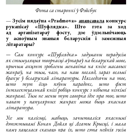
Фота са старонкі ў Фэйсбук
— Зусім нядаўна «Pradmova»
анансавала
конкурс
рукапісаў «Шуфлядка». Што гэта за ход
ад арганізатараў фэсту, дзе ўдзельнічаюць
у асноўным знаныя беларускія і замежныя
літаратары?
— Сам конкурс «Шуфлядка» задуманы перадусім
як стымуляцыя творчасці аўтараў на беларускай мове,
прычым акцэнт зроблены менавіта на кнізе масавых
жанраў, на тым, чаго, на наш погляд, зараз вельмі
бракуе ў беларускай літаратуры. Нягледзячы на тое,
што тут ёсць пэўны парадокс, што фэст
інтэлектуальнай кнігі робіць конкурс з нібыта нізкімі
жанрамі. Тым не менш тут гаворка ідзе пра тое, што
нават у папулярных жанрах можа быць якасная
літаратура.
Усе мы калісьці, мабыць, зачытваліся якаснымі
дэтэктывамі Конан Дойля ці Агаты Крысці, і мала
каму хацелася сказаць пра іх, што гэта нейкія зусім