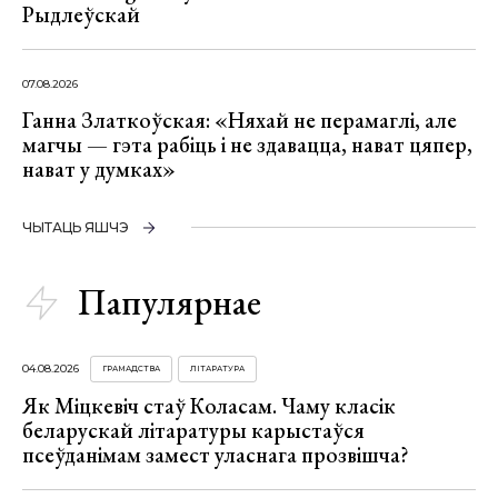
Рыдлеўскай
07.08.2026
Ганна Златкоўская: «Няхай не перамаглі, але
магчы — гэта рабіць і не здавацца, нават цяпер,
нават у думках»
ЧЫТАЦЬ ЯШЧЭ
Папулярнае
04.08.2026
ГРАМАДСТВА
ЛІТАРАТУРА
Як Міцкевіч стаў Коласам. Чаму класік
беларускай літаратуры карыстаўся
псеўданімам замест уласнага прозвішча?