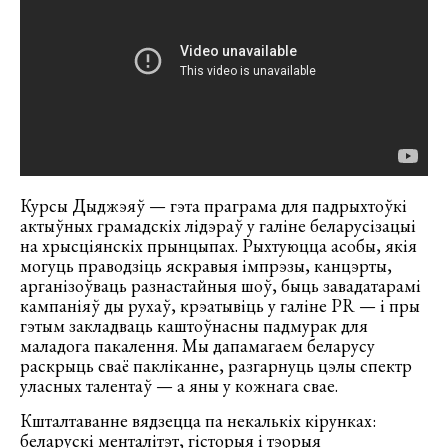
Курсы Дыджэяў — гэта праграма для падрыхтоўкі
актыўных грамадскіх лідэраў у галіне беларусізацыі
на хрысціянскіх прынцыпах. Рыхтуюцца асобы, якія
могуць праводзіць яскравыя імпрэзы, канцэрты,
арганізоўваць разнастайныя шоў, быць завадатарамі
кампаніяў ды рухаў, крэатывіць у галіне PR — і пры
гэтым закладваць каштоўнасны падмурак для
маладога пакалення. Мы дапамагаем беларусу
раскрыць сваё пакліканне, разгарнуць цэлы спектр
уласных талентаў — а яны у кожнага свае.
Кшталтаванне вядзецца па некалькіх кірунках:
беларускі менталітэт, гісторыя і тэорыя