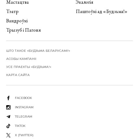
Мастацтва
Экалогія
Тэатр
Паштоўкі ад «Будзьма!»
Вандроўкі
Трызуб і Пагоня
ШТО ТАКОЕ «БУДЗЬМА БЕЛАРУСАМІ!»
АСОБЫ КАМПАНІІ
УСЕ ПРАЕКТЫ «БУДЗЬМА!»
КАРТА САЙТА
FACEBOOK
INSTAGRAM
TELEGRAM
TIKTOK
X (TWITTER)