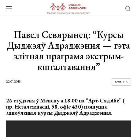
Павел Севярынец: “Курсы
Дыджэяў Адраджэння — гэта
элітная праграма экстрым-
кшталтавання”
22.01.2016
КУЛЬТУРА
26 студзеня ў Менску а 18.00 на ”Арт-Сядзібе” (
пр. Незалежнасці, 58, офіс 430) пачнуцца
адноўленыя курсы Дыджэяў Адраджэння.