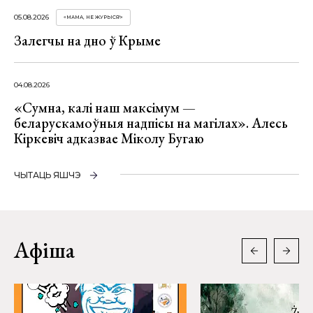
05.08.2026
«МАМА, НЕ ЖУРЫСЯ!»
Залегчы на дно ў Крыме
04.08.2026
«Сумна, калі наш максімум —
беларускамоўныя надпісы на магілах». Алесь
Кіркевіч адказвае Міколу Бугаю
ЧЫТАЦЬ ЯШЧЭ
Афіша