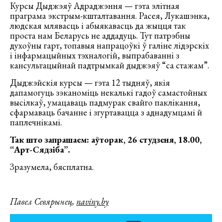
Курсы Дыджэяў Адраджэння — гэта элітная
праграма экстрым-кшталтавання. Расея, Лукашэнка,
людская млявасць і абыякавасць да жыцця так
проста нам Беларусь не аддадуць. Тут патрэбны
духоўны гарт, топавыя напрацоўкі ў галіне лідэрскіх
і інфармацыйных тэхналогій, выпрабаванні з
кансультацыйнай падтрымкай дыджэяў “са стажам”.
Дыджэйскія курсы — гэта 12 тыдняў, якія
дапамогуць зэканоміць некалькі гадоў самастойных
высілкаў, умацаваць падмурак свайго паклікання,
сфармаваць бачанне і згуртавацца з аднадумцамі й
паплечнікамі.
Так што запрашаем: аўторак, 26 студзеня, 18.00,
“Арт-Сядзіба”.
Зразумела, бясплатна.
Павел Севярынец,
naviny.by