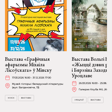
Выстава «Графічныя
Выстава Вольгі На
афарызмы Міхаіла
«Жыццё дзвюх рэк
Лісоўскага» ў Мінску
і Бярэзіна Заходня
Уроцлаве
17.03.2026 16:00 - 31.12.2026 17:00
26.03.2026 16:00 - 25.08.202
Музей гісторыі беларускай літаратуры
(вул. Багдановіча, 13)
Галерэя Клуба MiL (Kościu
МІНСК
ВЫСТАВЫ
УРОЦЛАЎ
ВЫСТАВЫ