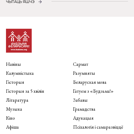
ЧЫТАЦЬ ЯШЧЭ
Навіны
Сармат
Калумністыка
Разумняты
Гісторыя
Беларуская мова
Гісторыя за 5 хвілін
Гатуем з «Будзьма!»
Літаратура
Забавы
Музыка
Грамадства
Кіно
Адукацыя
Афіша
Псіхалогія і самаразвіццё