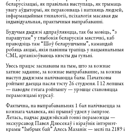
беларусізацыі, як правільна выступаць, як трымаць
увагу аўдыторыі, як пераконваць і натхняць людзей,
інфармацыйныя тэхналогіі, псіхалогія масавая ды
індывідуальная, практычныя выпрабаванні.
Будучыя дыджэі адпраўляюцца, так бы мовіць, “з
парашутам” у глыбокія беларускія мястэчкі, каб
праводзіць там “Шоў беларушчыны”, камандай
робяць акцыі, якія павінны трапіць у нацыянальныя
СМІ, арганізоўваюць квэсты ды гульні.
Увесь працэс заснаваны на тым, што за кожнае
хатняе заданне, за кожнае выпрабаванне, за кожны
выступ дыджэям налічваюцца балы. Пачатковы
рэйтынг даецца пасля тэсту 26 студзеня. І 12 лепшых
— паводле гэтага рэйтынгу — урэшце становяцца
пераможцамі курсаў.
Фактычна, на выпрабаваньнях 1 бал налічваецца за
кожнага чалавека, які прыняў удзел у імпрэзе.
Летась, падчас дыджэйскай гонкі пераможцы —
экскурсавод Павел Дзюсекаў і кіраўнік інтэрнэт-
крамы “Імбрык бай” Алесь Мазанік — мелі па 2189 і