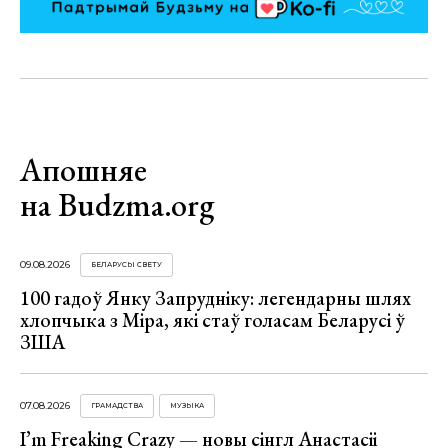
Апошняе
на Budzma.org
09.08.2026
БЕЛАРУСЫ СВЕТУ
100 гадоў Янку Запрудніку: легендарны шлях
хлопчыка з Міра, які стаў голасам Беларусі ў
ЗША
07.08.2026
ГРАМАДСТВА
МУЗЫКА
I’m Freaking Crazy — новы сінгл Анастасіі