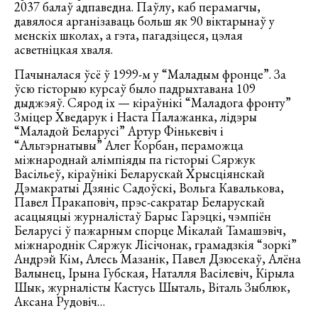
2037 балаў адпаведна. Паўлу, каб перамагчы,
давялося арганізаваць больш як 90 віктарынаў у
менскіх школах, а гэта, пагадзіцеся, цэлая
асветніцкая хваля.
Пачыналася ўсё ў 1999-м у “Маладым фронце”. За
ўсю гісторыю курсаў было падрыхтавана 109
дыджэяў. Сярод іх — кіраўнікі “Маладога фронту”
Зміцер Хведарук і Наста Палажанка, лідэры
“Маладой Беларусі” Артур Фінькевіч і
“Альтэрнатывы” Алег Корбан, пераможца
міжнароднай алімпіяды па гісторыі Сяржук
Васільеў, кіраўнікі Беларускай Хрысціянскай
Дэмакратыі Дзяніс Садоўскі, Вольга Кавалькова,
Павел Пракаповіч, прэс-сакратар Беларускай
асацыяцыі журналістаў Барыс Гарэцкі, чэмпіён
Беларусі ў пажарным спорце Мікалай Тамашэвіч,
міжнароднік Сяржук Лісічонак, грамадзкія “зоркі”
Андрэй Кім, Алесь Мазанік, Павел Дзюсекаў, Алёна
Валынец, Ірына Губская, Наталля Васілевіч, Кірыла
Шык, журналісты Кастусь Шыталь, Віталь Зыблюк,
Аксана Рудовіч…