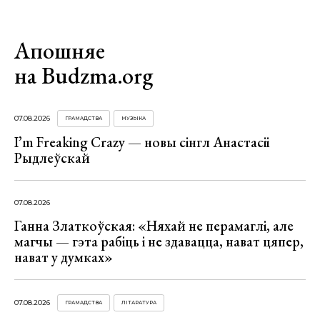
Апошняе
на Budzma.org
07.08.2026
ГРАМАДСТВА
МУЗЫКА
I’m Freaking Crazy — новы сінгл Анастасіі
Рыдлеўскай
07.08.2026
Ганна Златкоўская: «Няхай не перамаглі, але
магчы — гэта рабіць і не здавацца, нават цяпер,
нават у думках»
07.08.2026
ГРАМАДСТВА
ЛІТАРАТУРА