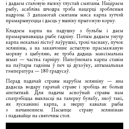
і дадаем сталовую лыжку тлустай смятаны. Націраем
рыбу, асабліва шчодра трэба нацерці зробленыя
надрэзы. З дапамогай смятаны мяса карпа хутчэй
прамарынуецца і дасць у выніку прыгожую корку.
Кладзем карпа на падушку з бульбы і даем
прамарынавацца рыбе гадзіну. Потым дадаем унутр
карпа некалькі лістоў лаўрушкі, трохі часнаку, пучок
зеляніны, а на заканчэнне астыглую прасмажаную
моркву з цыбуляю, яе трэба дадаць максімальна
шмат — частка гарніру. Напоўненага карпа ставім
на паўтары гадзіны ў печ ці духоўку, аптымальная
тэмпература — 180 градусаў.
Перад падачай стравы нарубім зеляніну — яна
дадасць водару гарачай страве і зробіць яе больш
апетытнай. Для падачы асноўнай стравы нам
спатрэбіцца выкласці на талерку бульбу, зноў такі,
як лускавінкі карпа, а зверху кавалак рыбы
з начыненнем. Пасыпце страву зелянінаю
і падавайце на святочны стол.