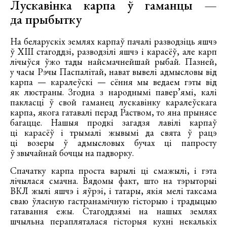
Лускавінка карпа ў гаманцы —
да прыбытку
На беларускіх землях карпаў пачалі разводзіць яшчэ
ў ХІІІ стагоддзі, разводзілі яшчэ і карасёў, але карп
лічыўся ўжо тады найсмачнейшай рыбай. Пазней,
у часы Рэчы Паспалітай, нават вывелі адмысловы від
карпа — каралеўскі — сёння мы ведаем гэты від
як люстраны. Згодна з народнымі павер’ямі, калі
пакласці ў свой гаманец лускавінку каралеўскага
карпа, якога гатавалі перад Раством, то яна прынясе
багацце. Нашыя продкі загадзя лавілі карпаў
ці карасёў і трымалі жывымі да свята ў рацэ
ці возеры ў адмысловых бучах ці папросту
ў звычайнай бочцы на падворку.
Спачатку карпа проста варылі ці смажылі, і гэта
лічылася смачна. Вядомы факт, што на тэрыторыі
ВКЛ жылі яшчэ і яўрэі, і татары, якія мелі таксама
сваю ўласную гастранамічную гісторыю і традыцыю
гатавання ежы. Стагоддзямі на нашых землях
шчыльна перапляталася гісторыя кухні некалькіх