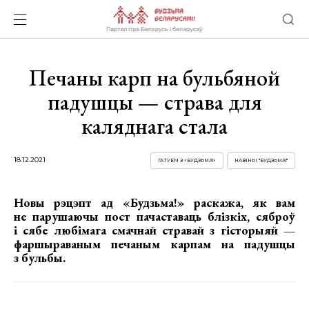
Печаны карп на бульбяной
падушцы — страва для
каляднага стала
18.12.2021
ГАТУЕМ З «БУДЗЬМА!»
НАВІНЫ "БУДЗЬМА!"
Новы рэцэпт ад «Будзьма!» раскажа, як вам
не парушаючы пост пачаставаць блізкіх, сяброў
і сябе любімага смачнай стравай з гісторыяй —
фаршыраваным печаным карпам на падушцы
з бульбы.