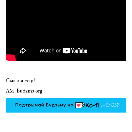
Смачна есці!
АМ, budzma.org