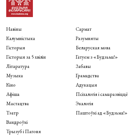
Навіны
Сармат
Калумністыка
Разумняты
Гісторыя
Беларуская мова
Гісторыя за 5 хвілін
Гатуем з «Будзьма!»
Літаратура
Забавы
Музыка
Грамадства
Кіно
Адукацыя
Афіша
Псіхалогія і самаразвіццё
Мастацтва
Экалогія
Тэатр
Паштоўкі ад «Будзьма!»
Вандроўкі
Трызуб і Пагоня