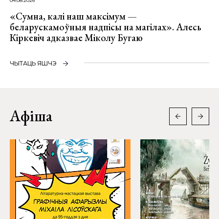
04.08.2026
«Сумна, калі наш максімум —
беларускамоўныя надпісы на магілах». Алесь
Кіркевіч адказвае Міколу Бугаю
ЧЫТАЦЬ ЯШЧЭ
Афіша