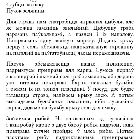
4 зубцы часнаку
Пучок зеляніны
Для стравы нам спатрэбіцца чырвоная цыбуля, але
яе можна замяніць звычайнай. Цыбуліну трэба
нарэзаць паўкольцамі, а пазней і іх напалову.
Натаркаваць адну вялікую моркву. Дадаць крыху
перцу і солі, абсмажыць падрыхтаваную гародніну
на патэльні да паўгатоўнасці, часам перамешваючы.
Пакуль абсмажваецца нашае начыненне,
падрыхтуем прыправы для карпа. Сумесь перцаў
з каляндрай і лыжкай солі трэба змалоць, або дадаць
ужо гатовыя прыправы. Бярэм некалькі бульбін
і рэжам іх на тонкія пласцінкі. У посуд, дзе будзе
гатавацца страва, наліваем крыху алею. А потым
выкладваем бульбяныя пласціны, нібы лускавінкі
карпа, дадамо на бульбу крыху солі для смаку.
Зоймемся рыбай. На ачышчаным ад лускавінак
і вантробаў карпе з двух бакоў робім надрэзы, тады
прыправа хутчэй пройдзе ў мяса рыбы. Потым
пасыпаем рыбу падрыхтаванымі прынправамі