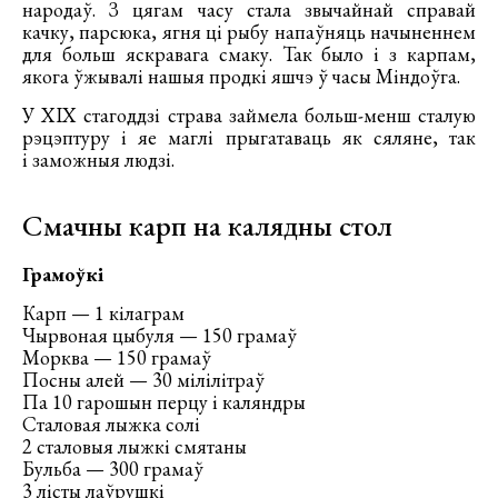
народаў. З цягам часу стала звычайнай справай
качку, парсюка, ягня ці рыбу напаўняць начыненнем
для больш яскравага смаку. Так было і з карпам,
якога ўжывалі нашыя продкі яшчэ ў часы Міндоўга.
У ХІХ стагоддзі страва займела больш-менш сталую
рэцэптуру і яе маглі прыгатаваць як сяляне, так
і заможныя людзі.
Смачны карп на калядны стол
Грамоўкі
Карп — 1 кілаграм
Чырвоная цыбуля — 150 грамаў
Морква — 150 грамаў
Посны алей — 30 мілілітраў
Па 10 гарошын перцу і каляндры
Сталовая лыжка солі
2 сталовыя лыжкі смятаны
Бульба — 300 грамаў
3 лісты лаўрушкі