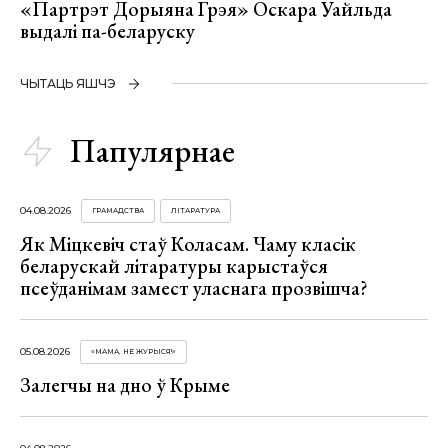
«Партрэт Дорыяна Грэя» Оскара Уайльда
выдалі па-беларуску
ЧЫТАЦЬ ЯШЧЭ
Папулярнае
04.08.2026
ГРАМАДСТВА
ЛІТАРАТУРА
Як Міцкевіч стаў Коласам. Чаму класік
беларускай літаратуры карыстаўся
псеўданімам замест уласнага прозвішча?
05.08.2026
«МАМА, НЕ ЖУРЫСЯ!»
Залегчы на дно ў Крыме