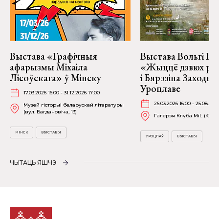
Выстава «Графічныя
Выстава Вольгі На
афарызмы Міхаіла
«Жыццё дзвюх рэк
Лісоўскага» ў Мінску
і Бярэзіна Заходня
Уроцлаве
17.03.2026 16:00 - 31.12.2026 17:00
26.03.2026 16:00 - 25.08.202
Музей гісторыі беларускай літаратуры
(вул. Багдановіча, 13)
Галерэя Клуба MiL (Kościu
МІНСК
ВЫСТАВЫ
УРОЦЛАЎ
ВЫСТАВЫ
ЧЫТАЦЬ ЯШЧЭ