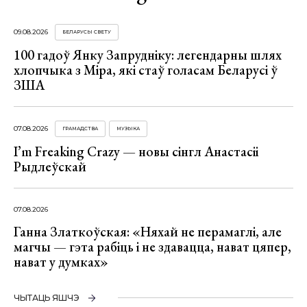
09.08.2026
БЕЛАРУСЫ СВЕТУ
100 гадоў Янку Запрудніку: легендарны шлях
хлопчыка з Міра, які стаў голасам Беларусі ў
ЗША
07.08.2026
ГРАМАДСТВА
МУЗЫКА
I’m Freaking Crazy — новы сінгл Анастасіі
Рыдлеўскай
07.08.2026
Ганна Златкоўская: «Няхай не перамаглі, але
магчы — гэта рабіць і не здавацца, нават цяпер,
нават у думках»
ЧЫТАЦЬ ЯШЧЭ