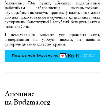
Заключны, 70-ы пункт, абвяшчае: педагагічным
работнікам забараняецца выкарыстоўваць
адукацыйны і выхаваўчы працэсы ў палітычных мэтах
або для падахвочвання навучэнцаў да дзеянняў, якія
супярэчаць Канстытуцыі Рэспублікі Беларусь і актам
заканадаўства.
І немалаважны момант: усе прававыя акты,
згенераваныя на ўзроўні школы, не павінны
супярэчыць заканадаўству краіны.
Апошняе
на Budzma.org