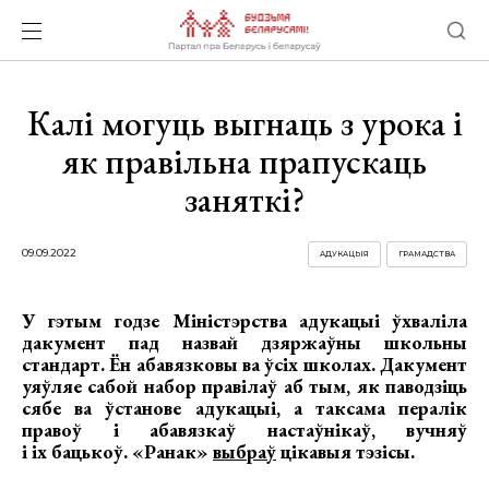
Калі могуць выгнаць з урока і
як правільна прапускаць
заняткі?
09.09.2022
АДУКАЦЫЯ
ГРАМАДСТВА
У гэтым годзе Міністэрства адукацыі ўхваліла
дакумент пад назвай дзяржаўны школьны
стандарт. Ён абавязковы ва ўсіх школах. Дакумент
уяўляе сабой набор правілаў аб тым, як паводзіць
сябе ва ўстанове адукацыі, а таксама пералік
правоў і абавязкаў настаўнікаў, вучняў
і іх бацькоў. «Ранак»
выбраў
цікавыя тэзісы.