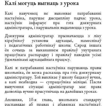
Калі могуць выгнаць з урока
Калі навучэнец не выконвае патрабаванні
настаўніка, парушае дысцыпліну падчас урока,
настаўнік інфармуе пра гэта дзяжурнага
адміністратара, і парушальнік выдаляецца з урока.
Дзяжурны адміністратар прызначаецца з ліку
кіраўнікоў установы адукацыі, намеснікаў
і педагагічных работнікаў школы. Сярод іншага
ён сочыць за выкананнем правілаў унутранага
працоўнага распарадку і правілаў паводзін усімі
ўдзельнікамі адукацыйнага працэсу.
Калі ж патрабаванні настаўніка парушаюць правы
школьніка, ён можа расказаць пра гэта дзяжурнаму
адміністратару. Той выклікае ў школу бацькоў вучня,
а калі неабходна — супрацоўніка міліцыі. Пасля
вывучэння сітуацыі адміністратар мае права
дазволіць вучню прысутнічаць на далейшых уроках.
Апошняя, 10-я глава, школьнага стандарту
распавядае аб правах і абавязках настаўнікаў.