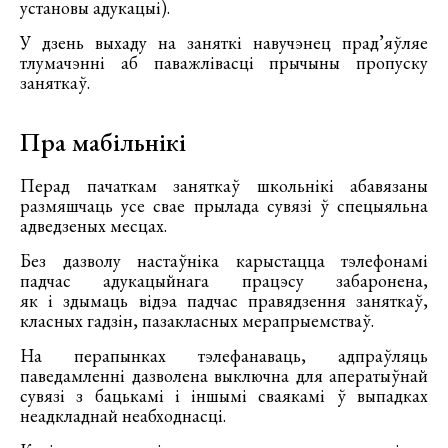
установы адукацыі).
У дзень выхаду на заняткі навучэнец прад’яўляе
тлумачэнні аб паважлівасці прычыны пропуску
заняткаў.
Пра мабільнікі
Перад пачаткам заняткаў школьнікі абавязаны
размяшчаць усе свае прылада сувязі ў спецыяльна
адведзеных месцах.
Без дазволу настаўніка карыстацца тэлефонамі
падчас адукацыйнага працэсу забаронена,
як і здымаць відэа падчас правядзення заняткаў,
класных гадзін, пазакласных мерапрыемстваў.
На перапынках тэлефанаваць, адпраўляць
паведамленні дазволена выключна для аператыўнай
сувязі з бацькамі і іншымі сваякамі ў выпадках
неадкладнай неабходнасці.