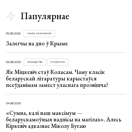
Папулярнае
05.08.2026
«МАМА, НЕ ЖУРЫСЯ!»
Залегчы на дно ў Крыме
04.08.2026
ГРАМАДСТВА
ЛІТАРАТУРА
Як Міцкевіч стаў Коласам. Чаму класік
беларускай літаратуры карыстаўся
псеўданімам замест уласнага прозвішча?
04.08.2026
«Сумна, калі наш максімум —
беларускамоўныя надпісы на магілах». Алесь
Кіркевіч адказвае Міколу Бугаю