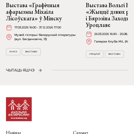
Выстава «Графічныя
Выстава Вольгі На
афарызмы Міхаіла
«Жыццё дзвюх рэк
Лісоўскага» ў Мінску
і Бярэзіна Заходня
Уроцлаве
17.03.2026 16:00 - 31.12.2026 17:00
26.03.2026 16:00 - 25.08.202
Музей гісторыі беларускай літаратуры
(вул. Багдановіча, 13)
Галерэя Клуба MiL (Kościu
МІНСК
ВЫСТАВЫ
УРОЦЛАЎ
ВЫСТАВЫ
ЧЫТАЦЬ ЯШЧЭ
Навіны
Сармат