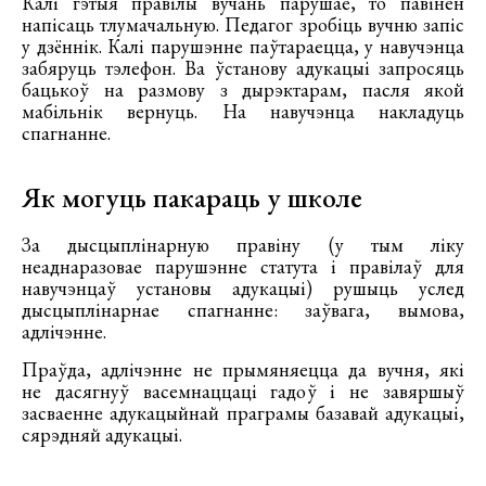
Калі гэтыя правілы вучань парушае, то павінен
напісаць тлумачальную. Педагог зробіць вучню запіс
у дзённік. Калі парушэнне паўтараецца, у навучэнца
забяруць тэлефон. Ва ўстанову адукацыі запросяць
бацькоў на размову з дырэктарам, пасля якой
мабільнік вернуць. На навучэнца накладуць
спагнанне.
Як могуць пакараць у школе
За дысцыплінарную правіну (у тым ліку
неаднаразовае парушэнне статута і правілаў для
навучэнцаў установы адукацыі) рушыць услед
дысцыплінарнае спагнанне: заўвага, вымова,
адлічэнне.
Праўда, адлічэнне не прымяняецца да вучня, які
не дасягнуў васемнаццаці гадоў і не завяршыў
засваенне адукацыйнай праграмы базавай адукацыі,
сярэдняй адукацыі.