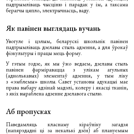
падтрымліваць чысціню і парадак у ім, а таксама
берагчы цяпло, электрычнасць, ваду.
Як павінен выглядаць вучань
Увогуле і цэлым, беларускі школьнік павінен
падтрымліваць дзелавы стыль адзення, а для ўрокаў
фізкультуры і працы мець форму.
У гэтым годзе, як мы ўжо ведаем, дзелавы стыль
павінен фарміравацца з улікам агульных
(аднолькавых) элементаў адзення, у тым ліку
з «эмблемы» школы. Савет установы адукацыі мае
права выбару адзінай мадэлі, колеру і якасці тканін,
з якіх выраблена адзенне дзелавога стылю.
Аб пропусках
Паведамляць класнаму кіраўніку загадзя
(напярэдадні ці за некалькі дзён) аб плануемым