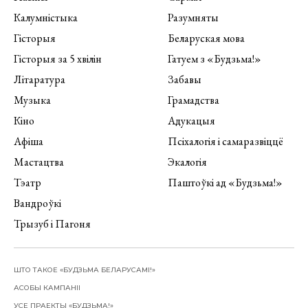
Калумністыка
Разумняты
Гісторыя
Беларуская мова
Гісторыя за 5 хвілін
Гатуем з «Будзьма!»
Літаратура
Забавы
Музыка
Грамадства
Кіно
Адукацыя
Афіша
Псіхалогія і самаразвіццё
Мастацтва
Экалогія
Тэатр
Паштоўкі ад «Будзьма!»
Вандроўкі
Трызуб і Пагоня
ШТО ТАКОЕ «БУДЗЬМА БЕЛАРУСАМІ!»
АСОБЫ КАМПАНІІ
УСЕ ПРАЕКТЫ «БУДЗЬМА!»