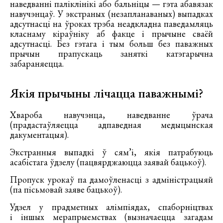
наведванні паліклінікі або бальніцы — гэта абавязак
навучэнцаў. У экстраных (незапланаваных) выпадках
адсутнасці на ўроках трэба неадкладна паведамляць
класнаму кіраўніку аб факце і прычыне сваёй
адсутнасці. Без гэтага і тым больш без паважных
прычын прапускаць заняткі катэгарычна
забараняецца.
Якія прычыны лічацца паважнымі?
Хвароба навучэнца, наведванне ўрача
(прадастаўляецца адпаведная медыцынская
дакументацыя).
Экстранныя выпадкі ў сям’і, якія патрабуюць
асабістага ўдзелу (пацвярджаюцца заявай бацькоў).
Пропуск урокаў па дамоўленасці з адміністрацыяй
(па пісьмовай заяве бацькоў).
Удзел у прадметных алімпіядах, спаборніцтвах
і іншых мерапрыемствах (вызначаецца загадам