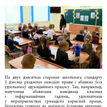
На двух дзясятках старонак школьнага стандарту
ў дзесяці раздзелах змясцілі правы і абавязкі ўсіх
удзельнікаў адукацыйнага працэсу. Так, напрыклад,
навучэнцы абавязаны наведваць класныя
і інфармацыйныя гадзіны, удзельнічаць
у мерапрыемствах грамадска карыснай працы,
беражліва ставіцца да маёмасці ўстановы адукацыі,