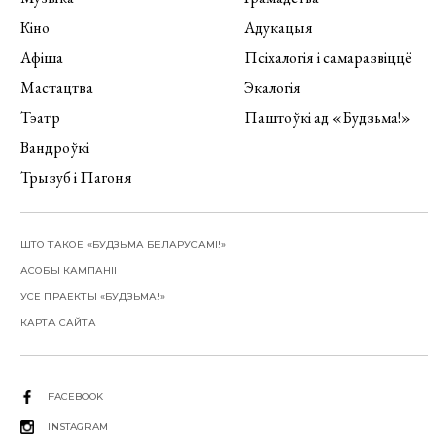
Кіно
Адукацыя
Афіша
Псіхалогія і самаразвіццё
Мастацтва
Экалогія
Тэатр
Паштоўкі ад «Будзьма!»
Вандроўкі
Трызуб і Пагоня
ШТО ТАКОЕ «БУДЗЬМА БЕЛАРУСАМІ!»
АСОБЫ КАМПАНІІ
УСЕ ПРАЕКТЫ «БУДЗЬМА!»
КАРТА САЙТА
FACEBOOK
INSTAGRAM