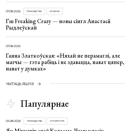
07.08.2026
ГРАМАДСТВА
МУЗЫКА
I’m Freaking Crazy — новы сінгл Анастасіі
Рыдлеўскай
07.08.2026
Ганна Златкоўская: «Няхай не перамаглі, але
магчы — гэта рабіць і не здавацца, нават цяпер,
нават у думках»
ЧЫТАЦЬ ЯШЧЭ
Папулярнае
04.08.2026
ГРАМАДСТВА
ЛІТАРАТУРА
Як Міцкевіч стаў Коласам. Чаму класік