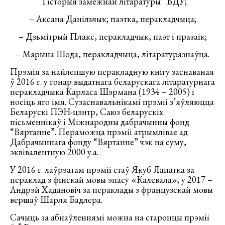
“Гісторыя замежнай літаратуры” БДУ;
– Аксана Данільчык; паэтка, перакладчыца;
– Дзьмітрый Плакс, перакладчык, паэт і празаік;
– Марына Шода, перакладчыца, літаратуразнаўца.
Прэмія за найлепшую перакладную кнігу заснаваная
ў 2016 г. у гонар выдатнага беларускага літаратурнага
перакладчыка Карласа Шэрмана (1934 – 2005) і
носіць яго імя. Сузаснавальнікамі прэміі з’яўляюцца
Беларускі ПЭН-цэнтр, Саюз беларускіх
пісьменнікаў і Міжнародны дабрачынны фонд
“Вяртанне”. Пераможца прэміі атрымлівае ад
Дабрачыннага фонду “Вяртанне” чэк на суму,
эквівалентную 2000 у.а.
У 2016 г. лаўрэатам прэміі стаў Якуб Лапатка за
пераклад з фінскай мовы эпасу «Калевала»; у 2017 –
Андрэй Хадановіч за пераклады з французскай мовы
вершаў Шарля Бадлера.
Сачыць за абнаўленнямі можна на старонцы прэміі