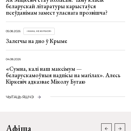
беларускай літаратуры карыстаўся
псеўданімам замест уласнага прозвішча?
05.08.2026
«МАМА, НЕ ЖУРЫСЯ!»
Залегчы на дно ў Крыме
04.08.2026
«Сумна, калі наш максімум —
беларускамоўныя надпісы на магілах». Алесь
Кіркевіч адказвае Міколу Бугаю
ЧЫТАЦЬ ЯШЧЭ
Афіша