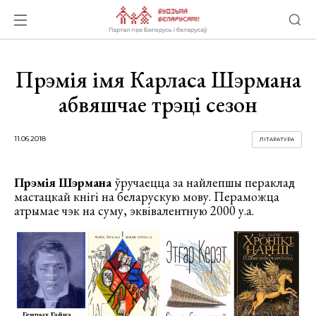
Прэмія імя Карласа Шэрмана
абвяшчае трэці сезон
11.06.2018
ЛІТАРАТУРА
Прэмія Шэрмана
ўручаецца за найлепшы пераклад
мастацкай кнігі на беларускую мову. Пераможца
атрымае чэк на суму, эквівалентную 2000 у.а.