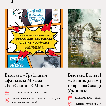
Выстава «Графічныя
Выстава Вольгі На
афарызмы Міхаіла
«Жыццё дзвюх рэк
Лісоўскага» ў Мінску
і Бярэзіна Заходня
Уроцлаве
17.03.2026 16:00 - 31.12.2026 17:00
26.03.2026 16:00 - 25.08.202
Музей гісторыі беларускай літаратуры
(вул. Багдановіча, 13)
Галерэя Клуба MiL (Kościu