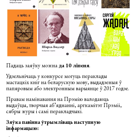
Падаць заяўку можна
да 10 ліпеня
.
Удзельнічаць у конкурсе могуць пераклады
мастацкіх кніг на беларускую мову, выдадзеныя ў
папяровым або электронным варыянце ў 2017 годзе.
Правам намінавання на Прэмію валодаюць
выдаўцы, творчыя аб’яднанні, аргкамітэт Прэміі,
сябры журы і самі перакладчыкі.
Зяўка павінна ўтрымліваць наступную
інфармацыю: