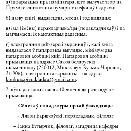
а) інфармацыя пра намінатара, што вылучае твор на
Прэмію: кантактныя нумары тэлефонаў і адрасы;
б) назву кнігі, выдавецтва, месца і год выдання;
в) імя (імёны) перакладчыка/цы (перакладчыкаў) і па
магчымасці іх кантактныя дадзеныя;
г) электронныя pdf-версіі выданняў і, калі кніга
выдавалася ў папяровым выглядзе, мінімум два
папяровыя асобнікі кніг. Папяровыя асобнікі
прымаюцца па адрасе Саюза беларускіх
пісьменнікаў (220012, Мінск, вул. Кузьмы Чорнага,
31-906), электронныя варыянты – на адрас:
konkurs.pierakladau@gmail.com
.
Заяўкі, дасланыя пасля 10 ліпеня да разгляду не
прымаюцца.
Сёлета ў склад журы прэміі ўваходзяць:
– Лявон Баршчэўскі, перакладчык, філолаг;
– Ганна Бутырчык, філолаг, загадчыца кафедры