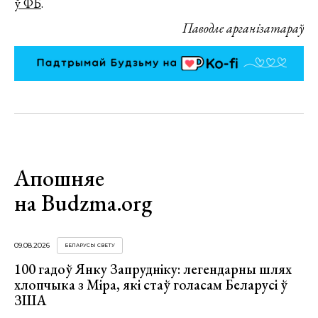
ў ФБ
.
Паводле арганізатараў
Апошняе
на Budzma.org
09.08.2026
БЕЛАРУСЫ СВЕТУ
100 гадоў Янку Запрудніку: легендарны шлях
хлопчыка з Міра, які стаў голасам Беларусі ў
ЗША