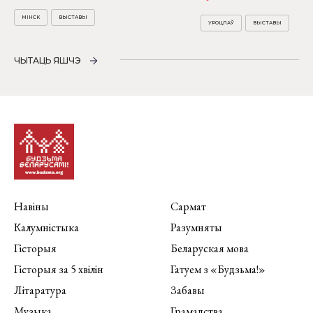
МІНСК
ВЫСТАВЫ
УРОЦЛАЎ
ВЫСТАВЫ
ЧЫТАЦЬ ЯШЧЭ
Навіны
Сармат
Калумністыка
Разумняты
Гісторыя
Беларуская мова
Гісторыя за 5 хвілін
Гатуем з «Будзьма!»
Літаратура
Забавы
Музыка
Грамадства