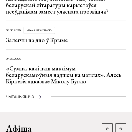
беларускай літаратуры карыстаўся
псеўданімам замест уласнага прозвішча?
05.08.2026
«МАМА, НЕ ЖУРЫСЯ!»
Залегчы на дно ў Крыме
04.08.2026
«Сумна, калі наш максімум —
беларускамоўныя надпісы на магілах». Алесь
Кіркевіч адказвае Міколу Бугаю
ЧЫТАЦЬ ЯШЧЭ
Афіша