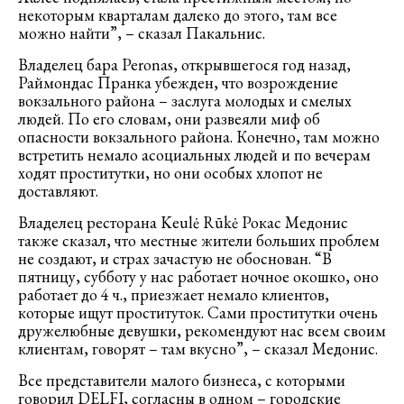
некоторым кварталам далеко до этого, там все
можно найти”, – сказал Пакальнис.
Владелец бара Peronas, открывшегося год назад,
Раймондас Пранка убежден, что возрождение
вокзального района – заслуга молодых и смелых
людей. По его словам, они развеяли миф об
опасности вокзального района. Конечно, там можно
встретить немало асоциальных людей и по вечерам
ходят проститутки, но они особых хлопот не
доставляют.
Владелец ресторана Keulė Rūkė Рокас Медонис
также сказал, что местные жители больших проблем
не создают, и страх зачастую не обоснован. “В
пятницу, субботу у нас работает ночное окошко, оно
работает до 4 ч., приезжает немало клиентов,
которые ищут проституток. Сами проститутки очень
дружелюбные девушки, рекомендуют нас всем своим
клиентам, говорят – там вкусно”, – сказал Медонис.
Все представители малого бизнеса, с которыми
говорил DELFI, согласны в одном – городские