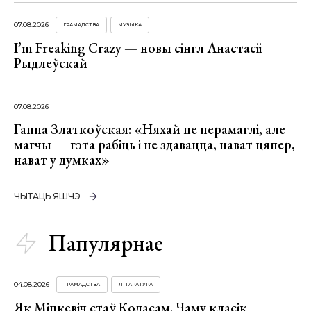
07.08.2026
ГРАМАДСТВА
МУЗЫКА
I’m Freaking Crazy — новы сінгл Анастасіі
Рыдлеўскай
07.08.2026
Ганна Златкоўская: «Няхай не перамаглі, але
магчы — гэта рабіць і не здавацца, нават цяпер,
нават у думках»
ЧЫТАЦЬ ЯШЧЭ
Папулярнае
04.08.2026
ГРАМАДСТВА
ЛІТАРАТУРА
Як Міцкевіч стаў Коласам. Чаму класік