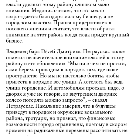
власти уделяют этому району слишком мало
внимания. Медонис считает, что это место
возрождается благодаря малому бизнесу, а не
городским властям. Пранка придерживается
похожего мнения и считает, что власти обратят
внимание на этот район, когда сюда придет крупный
бизнес.
Владелец бара Dėvėti Дмитриюс Петраускас также
отметил незначительное внимание властей к этому
району и его обновлению. “Мы ни о чем не просим,
сами берем, приводим в порядок, там, где наше
пространство. Но мы не настолько богаты, чтобы
привести в порядок все улицы. А хотелось бы, ведь
улицы городские. И автомобилям проехать надо, о
дворах я уже не говорю, во внутреннем дворике
колесо потерять можно запросто”, – сказал
Петраускас. Пакальнис заверил, что в будущем
приведут в порядок и окружение вокзального
района, тротуары, но признал, что финансовые
возможности города ограничены, поэтому в скором
времени на радикальные перемены рассчитывать не