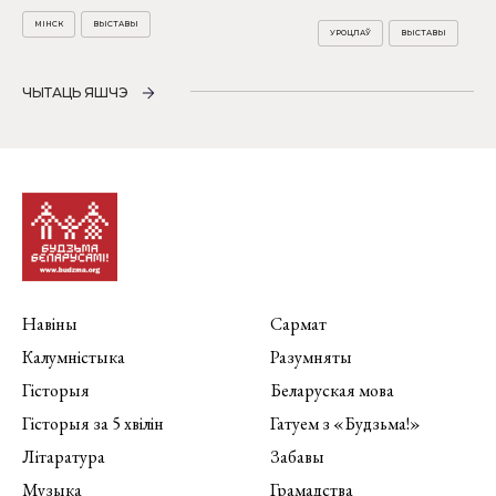
МІНСК
ВЫСТАВЫ
УРОЦЛАЎ
ВЫСТАВЫ
ЧЫТАЦЬ ЯШЧЭ
Навіны
Сармат
Калумністыка
Разумняты
Гісторыя
Беларуская мова
Гісторыя за 5 хвілін
Гатуем з «Будзьма!»
Літаратура
Забавы
Музыка
Грамадства