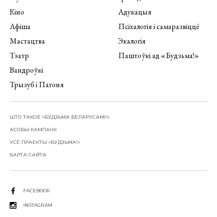
Кіно
Адукацыя
Афіша
Псіхалогія і самаразвіццё
Мастацтва
Экалогія
Тэатр
Паштоўкі ад «Будзьма!»
Вандроўкі
Трызуб і Пагоня
ШТО ТАКОЕ «БУДЗЬМА БЕЛАРУСАМІ!»
АСОБЫ КАМПАНІІ
УСЕ ПРАЕКТЫ «БУДЗЬМА!»
КАРТА САЙТА
FACEBOOK
INSTAGRAM