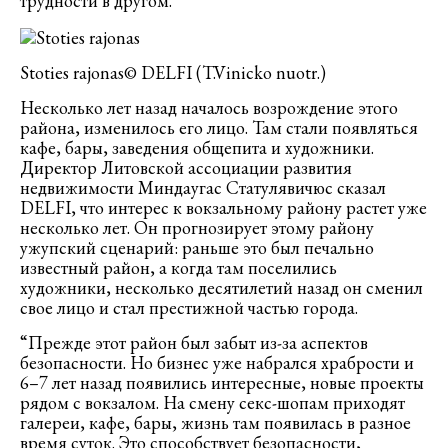
трудности в другом.
Stoties rajonas© DELFI (T.Vinicko nuotr.)
Несколько лет назад началось возрождение этого
района, изменилось его лицо. Там стали появляться
кафе, бары, заведения общепита и художники.
Директор Литовской ассоциации развития
недвижимости Миндаугас Статулявичюс сказал
DELFI, что интерес к вокзальному району растет уже
несколько лет. Он прогнозирует этому району
ужупский сценарий: раньше это был печально
известный район, а когда там поселились
художники, несколько десятилетий назад он сменил
свое лицо и стал престижной частью города.
“Прежде этот район был забыт из-за аспектов
безопасности. Но бизнес уже набрался храбрости и
6–7 лет назад появились интересные, новые проекты
рядом с вокзалом. На смену секс-шопам приходят
галереи, кафе, бары, жизнь там появилась в разное
время суток. Это способствует безопасности,