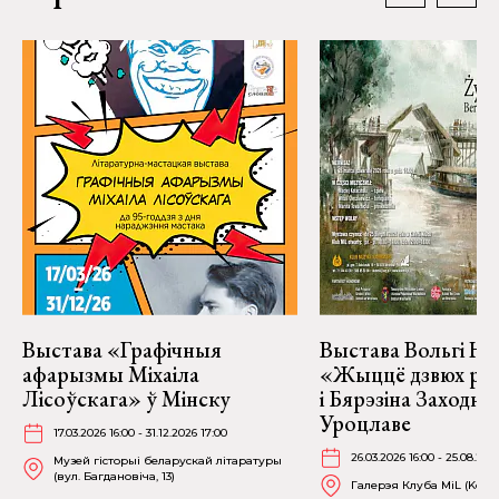
Выстава «Графічныя
Выстава Вольгі На
афарызмы Міхаіла
«Жыццё дзвюх рэк
Лісоўскага» ў Мінску
і Бярэзіна Заходня
Уроцлаве
17.03.2026 16:00 - 31.12.2026 17:00
26.03.2026 16:00 - 25.08.202
Музей гісторыі беларускай літаратуры
(вул. Багдановіча, 13)
Галерэя Клуба MiL (Kościu