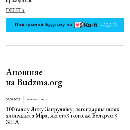
проходится.
DELFI.lt
Апошняе
на Budzma.org
09.08.2026
БЕЛАРУСЫ СВЕТУ
100 гадоў Янку Запрудніку: легендарны шлях
хлопчыка з Міра, які стаў голасам Беларусі ў
ЗША