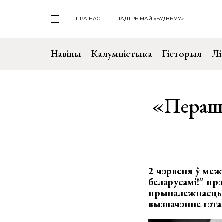
ПРА НАС
ПАДТРЫМАЙ «БУДЗЬМУ»
Навіны
Калумністыка
Гісторыя
Лі
«Перашк
2 чэрвеня ў меж
беларусамі!” пр
прыналежнасць п
вызначэнне гэта