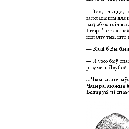
— Так, лічыцца, ш
заскладаным для не
патрабуюць іншага
Інтэрв’ю ж звычайн
кшталту тых, што п
— Калі б Вы былі
— Я ўжо быў спар
разумею. Двубой. 
…Чым скончыўся
Чмыра, можна б
Беларусі ці спа