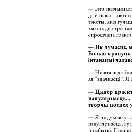
— Гэта звычайнае 
дый нават газетных
тэксты, якія гуча
маюць два-тры гал
спрошчана тракта
— Як думаеце, м
Больш крануць ч
інтанацыі чалав
— Нешта падобнае 
ад “значнасці”. Я
— Цяпер праект
папулярнасць… Ц
творчы поспех у
— Я не думаю ў та
папулярнасць, вуз
прыбыткі. Поспех,