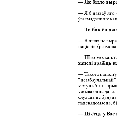
— Як было выра
— Я б назваў яго 
ўзаемадзеянне ка
— То бок ён даг
— Я яшчэ не выраш
націскі» (размова 
— Што можа ста
хацелі зрабіць 
— Такога кшталту 
“незабаўляльнай”
могуць быць прыва
ўжываюцца даволі 
слухаць не будуць,
падсвядомасць, б)
— Ці ёсць у Вас