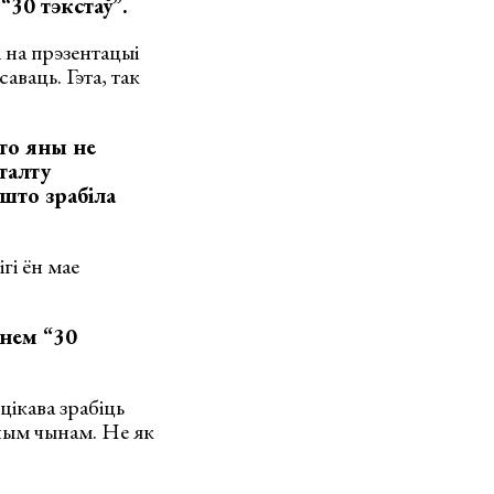
“30 тэкстаў”.
і на прэзентацыі
аваць. Гэта, так
то яны не
талту
што зрабіла
гі ён мае
нем “30
цікава зрабіць
ным чынам. Не як