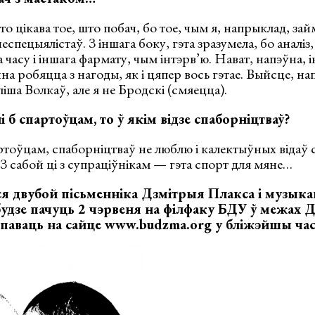
то цікава тое, што побач, бо тое, чым я, напрыклад, за
спецыялістаў. З іншага боку, гэта зразумела, бо аналіз
 часу і іншага фармату, чым інтэрв’ю. Нават, напэўна, 
а робяцца з нагоды, як і цяпер вось гэтае. Выйсце, нап
іша Волкаў, але я не Бродскі (смяецца).
 б спартоўцам, то ў якім відзе спаборніцтваў?
тоўцам, спаборніцтваў не люблю і калектыўных відаў 
З сабой ці з супраціўнікам — гэта спорт для мяне…
 двубой пісьменніка Дзмітрыя Плакса і музыкан
удзе пачуць 2 чэрвеня на філфаку БДУ ў межах 
мпаваць на сайце www.budzma.org у бліжэйшы час