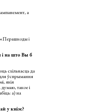
кампанемент, а
— «Перашкоды і
і на што Вы б
юць схільнасць да
 для ўспрымання
і, якія
 думаю, такое і
біць: а) на
ай у кнізе?