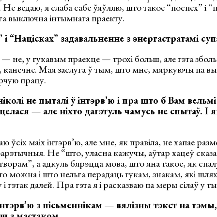
. Не ведаю, я слаба сабе ўяўляю, што такое “поспех” і 
га выключна інтымнага праекту.
 і “Націсках” задавальненне з энергастратамі суп
— не, у гукавым праекце — трохі больш, але гэта зболь
а, канечне. Мая заслуга ў тым, што мне, мяркуючы па вы
орчую працу.
колі не пыталі ў інтэрв’ю і пра што б Вам вельмі
целася — але ніхто дагэтуль чамусь не спытаў. І я
 ўсіх маіх інтэрв’ю, але мне, як правіла, не хапае разм
эарэтычныя. Не “што, уласна кажучы, аўтар хацеў сказа
ворам”, а адкуль бярэцца мова, што яна такое, як спал
о можна і што нельга перадаць гукам, знакам, які шля
ну і гэтак далей. Пра гэта я і расказваю па меры сілаў у 
нтэрв’ю з пісьменнікам — вялізны тэкст на тэмы, 
ач з мастаком…