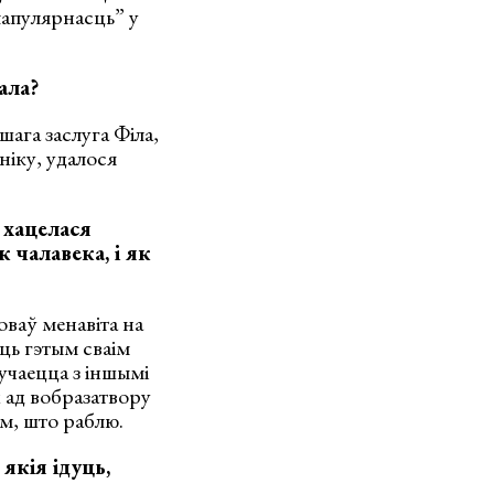
“папулярнасць” у
ала?
шага заслуга Філа,
ніку, удалося
 хацелася
к чалавека, і як
оваў менавіта на
ць гэтым сваім
учаецца з іншымі
х ад вобразатвору
тым, што раблю.
якія ідуць,