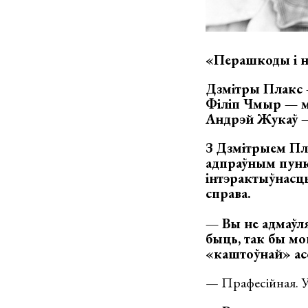
«Перашкоды і на
Дзмітры Плакс 
Філіп Чмыр — 
Андрэй Жукаў 
З Дзмітрыем Пла
адпраўным пункт
інтэрактыўнасць
справа.
— Вы не адмаўля
быць, так бы мо
«каштоўнай» ас
— Прафесійная. Ув