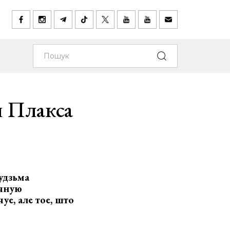
я Плакса
удзьма
ычную
е, але тое, што