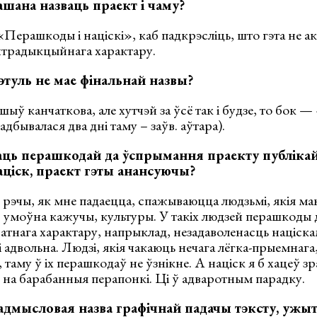
шана назваць праект і чаму?
«Перашкоды і націскі», каб падкрэсліць, што гэта не а
нтрадыкцыйнага характару.
этуль не мае фінальнай назвы?
ыў канчаткова, але хутчэй за ўсё так і будзе, то бок 
адбывалася два дні таму – заўв. аўтара).
ць перашкодай да ўспрымання праекту публікай 
націск, праект гэты анансуючы?
рэчы, як мне падаецца, спажываюцца людзьмі, якія ма
, умоўна кажучы, культуры. У такіх людзей перашкоды
тнага характару, напрыклад, незадаволенасць націскам
адвольна. Людзі, якія чакаюць нечага лёгка-прыемнага,
 таму ў іх перашкодаў не ўзнікне. А націск я б хацеў зра
 на барабанныя перапонкі. Ці ў адваротным парадку.
 адмысловая назва графічнай падачы тэксту, ужыт