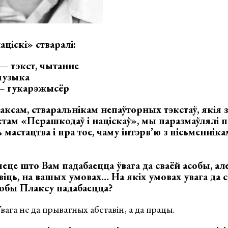
ціскі» стваралі:
— тэкст, чытанне
музыка
— гукарэжысёр
ксам, стваральнікам непаўторных тэкстаў, якія з
ам «Перашкодаў і націскаў», мы паразмаўлялі п
 мастацтва і пра тое, чаму інтэрв’ю з пісьменнік
еце што Вам падабаецца ўвага да сваёй асобы, ал
віць, на вашых умовах… На якіх умовах увага да 
обы Плаксу падабаецца?
ага не да прыватных абставін, а да працы.