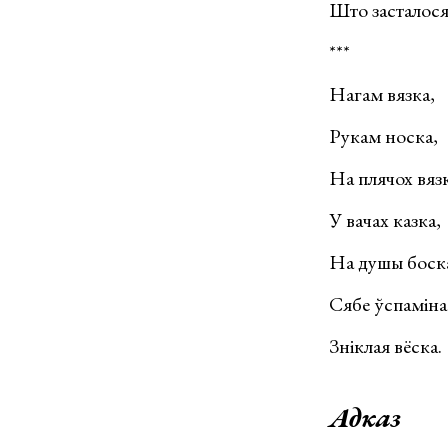
Што засталося
***
Нагам вязка,
Рукам носка,
На плячох вязк
У вачах казка,
На душы боска
Сябе ўспаміна
Зніклая вёска.
Адказ