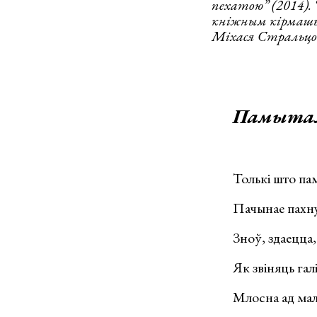
пехатою” (2014). 
кніжным кірмашы
Міхася Стральцова
Памытая
Толькі што па
Пачынае пахну
Зноў, здаецца,
Як звіняць гал
Млосна ад мал