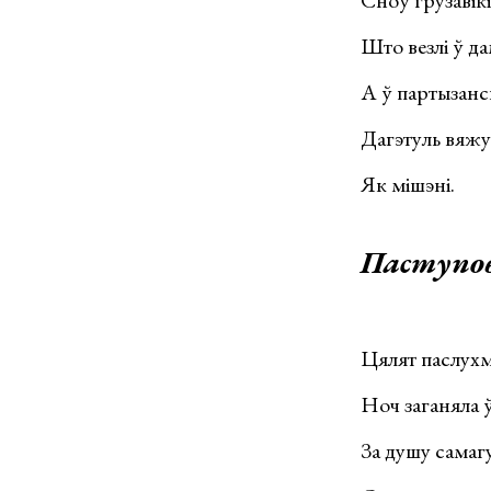
Што везлі ў да
А ў партызанск
Дагэтуль вяжуц
Як мішэні.
Паступо
Цялят паслухм
Ноч заганяла ў
За душу самаг