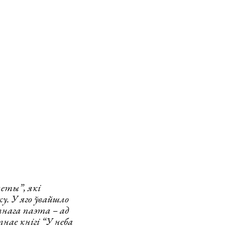
еты”, які
ку. У яго ўвайшло
тнага паэта – ад
нае кнігі “У неба