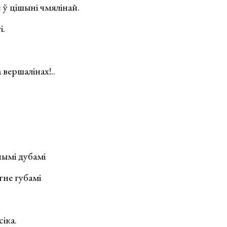
 ў цішыні чмялінай.
і.
 вершалінах!..
ымі дубамі
гне губамі
сіка.