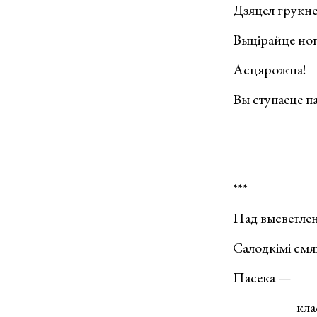
Дзяцел грукне
Выцірайце ног
Асцярожна!
Вы ступаеце па
***
Пад высветлен
Салодкімі смя
Пасека —
кла