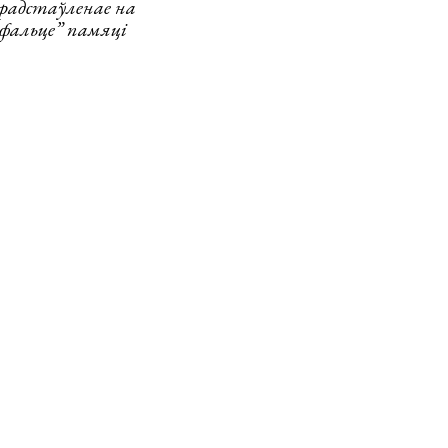
прадстаўленае на
фальце” памяці