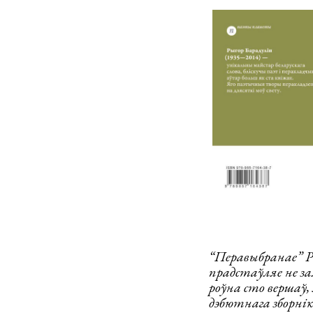
“Перавыбранае” Р
прадстаўляе не за
роўна сто вершаў
дэбютнага зборнік