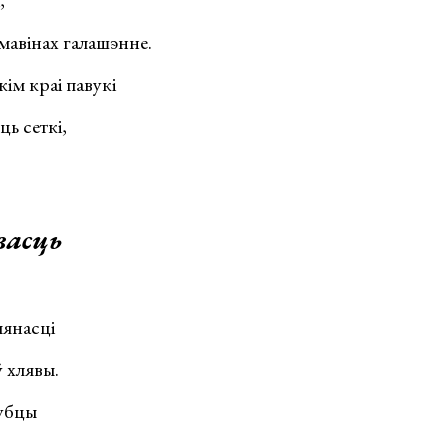
мавінах галашэнне.
ім краі павукі
ь сеткі,
васць
янасці
 хлявы.
убцы