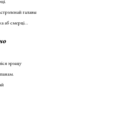
ці.
астрэленай галавы
а аб смерці…
но
іся эрзацу
 панам.
ай