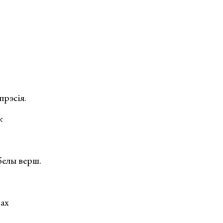
прэсія.
ж
белы верш.
вах
,