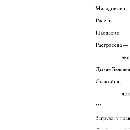
Маладое сена
Расе на
Паспытак
Растрэсена —
экс
Дыхае Белаве
Спакойна,
як 
***
Загрузлі ў тра
Сноў грузавікі