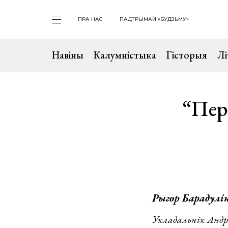
ПРА НАС
ПАДТРЫМАЙ «БУДЗЬМУ»
Навіны
Калумністыка
Гісторыя
Лі
“Пер
Рыгор Барадулі
Укладальнік Андр