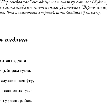
“Перавыбранае” выходзіць на пачатку лютага і будзе 
 і міжнародным паэтычным фестывалі “Вершы на ас
. Вось некаторыя з вершаў, што ўвайшлі ў кніжку.
 падлога
мытая падлога
ць борам густа.
 слухаеш падоўгу,
ін сасновых гуслі.
ін у расцяробах.