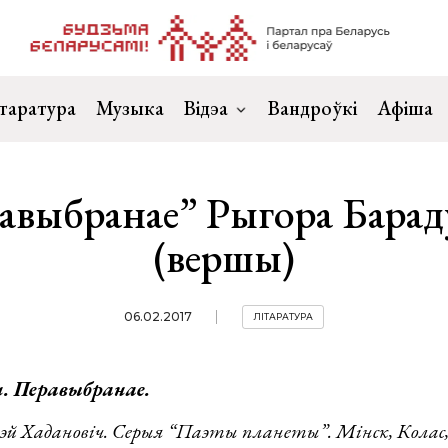
таратура
Музыка
Відэа
Вандроўкі
Афіша
авыбранае” Рыгора Барад
(вершы)
06.02.2017
ЛІТАРАТУРА
н. Перавыбранае.
эй Хадановіч. Серыя “Паэты планеты”. Мінск, Колас,