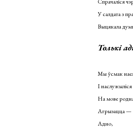
Спрачаліся чэр
У салдата з пр
Выцякала думк
Толькі ад
Мы ўсмак наел
І наслужыліся
На мове родн
Агрызацца —
Адно,