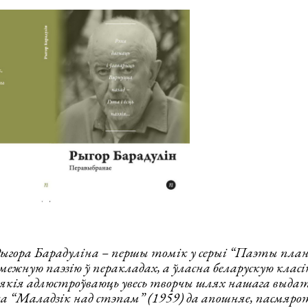
ыгора Барадуліна – першы томік у серыі “Паэты план
межную паэзію ў перакладах, а ўласна беларускую класі
, якія адлюстроўваюць увесь творчы шлях нашага выда
а “Маладзік над стэпам” (1959) да апошняе, пасмярот