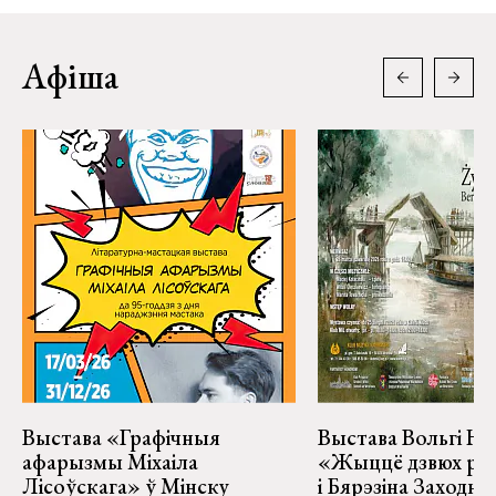
Афіша
Выстава «Графічныя
Выстава Вольгі На
афарызмы Міхаіла
«Жыццё дзвюх рэк
Лісоўскага» ў Мінску
і Бярэзіна Заходня