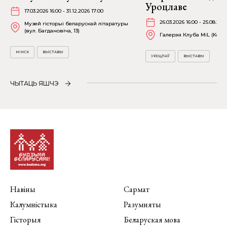
Уроцлаве
17.03.2026 16:00 - 31.12.2026 17:00
26.03.2026 16:00 - 25.08.202
Музей гісторыі беларускай літаратуры
(вул. Багдановіча, 13)
Галерэя Клуба MiL (Kościu
МІНСК
ВЫСТАВЫ
УРОЦЛАЎ
ВЫСТАВЫ
ЧЫТАЦЬ ЯШЧЭ
Навіны
Сармат
Калумністыка
Разумняты
Гісторыя
Беларуская мова