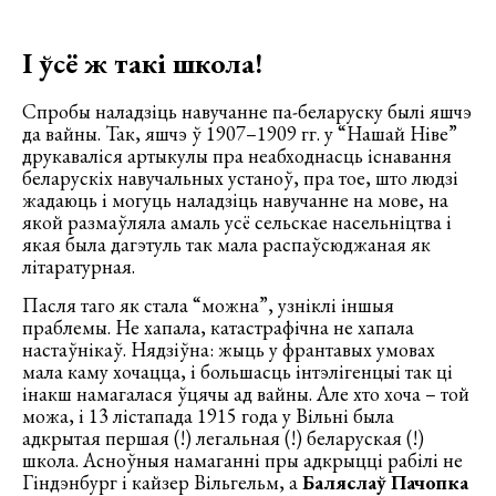
І ўсё ж такі школа!
Спробы наладзіць навучанне па-беларуску былі яшчэ
да вайны. Так, яшчэ ў 1907–1909 гг. у “Нашай Ніве”
друкаваліся артыкулы пра неабходнасць існавання
беларускіх навучальных устаноў, пра тое, што людзі
жадаюць і могуць наладзіць навучанне на мове, на
якой размаўляла амаль усё сельскае насельніцтва і
якая была дагэтуль так мала распаўсюджаная як
літаратурная.
Пасля таго як стала “можна”, узніклі іншыя
праблемы. Не хапала, катастрафічна не хапала
настаўнікаў. Нядзіўна: жыць у франтавых умовах
мала каму хочацца, і большасць інтэлігенцыі так ці
інакш намагалася ўцячы ад вайны. Але хто хоча – той
можа, і 13 лістапада 1915 года у Вільні была
адкрытая першая (!) легальная (!) беларуская (!)
школа. Асноўныя намаганні пры адкрыцці рабілі не
Гіндэнбург і кайзер Вільгельм, а
Баляслаў Пачопка