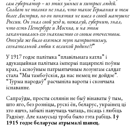
сам губернатор – из этих умных и хитрых людей.
Солдат не только не знал, что такое Германия и тем
более Австрия, но он понятия не имел о своей матушке
России. Он знал свой уезд и, пожалуй, губернию, знал,
что есть Петербург и Москва, и на этом
заканчивалось его знакомство со своим отечеством.
Откуда же было взяться тут патриотизму,
сознательной любви к великой родине?!
”
У 1917 годзе палітыка “плавільнага катла” і
адукацыйная палітыка імперыі пацярпелі поўны
крах, і асноўным патрыятычным лозунгам салдат
стала “Мы тамбоўскія, да нас немец не дойдзе”.
“Турма народаў” расчыніла вароты і скончыла
існаванне.
Сапраўды, просты селянін не быў вінаваты ў тым,
што яго, без розніцы, рускі ён, беларус, украінец ці
хто яшчэ, забылі навучыць чытаць, пісаць і любіць
Радзіму. Але камусьці трэба было гэта рабіць.
І ў
1915 годзе беларусы атрымалі шанец.