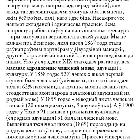
накруціць масу, напрыклад, перад вайной), але
жыць так дзесяцігоддзямі змогуць хіба люмпены,
якім ўсё роўна, калі, каго і дзе біць. Насамрэч усё
нашмат складаней і адначасова прасцей. Вена
папросту зрабіла стаўку на нацыянальныя культуры
– пры захоўванні верхавенства сваёй улады. Мы не
кажам пра Венгрыю, якая пасля 1867 года стала
раўнапраўным партнёрам у Двуадзінай манархіі,
другой “стрыжнёвай нацыяй”, лепш прыгледзімся да
іншых. Ужо ў сярэдзіне ХІХ стагоддзя разгарнулася
масавае адраджэнне чэшскай мовы
, адукацыі і
культуры. У 1858 годзе 53% чэшскіх школ першай
ступені былі чэшскімі (улічваючы, што чэхі складалі
толькі 62% насельніцтва краіны, можна казаць пра
стоадсоткавы ахоп народа пачатковай адукацыяй на
роднай мове). У 1859 годзе – ніводнай чыста чэшскай
гімназіі (20 нямецкамоўных, 9 двухмоўных). А ў 1900
годзе ў Чэхіі з 91 гімназіі і рэальнага вучылішча
(сярэдняя адукацыя) 51 была на чэшскай мове.
Вышэйшая тэхнічная школа (1869) пераходзіць на
родную для чэхаў мову, ствараецца паралельна з
нямецкамоўным чэшскамоўны Пражскі ўніверсітэт