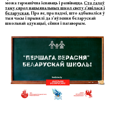
можа гарманічна існаваць і развівацца.
Сто гадоў
таму сярод нацыянальных школ свету з’явілася і
беларуская.
Пра яе, пра падзеі, што адбываліся ў
тыя часы і прывялі да з’яўлення беларускай
школьнай адукацыі, сёння і пагаворым.