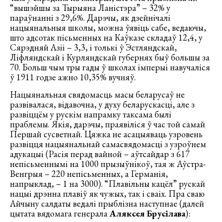
“вышэйшы за Тырыяна Ланістэра” – 32% у
параўнанні з 29,6%. Дарэчы, як дзейнічалі
нацыянальныя школы, можна ўявіць сабе, ведаючы,
што адсотак пісьменных на Каўказе складаў 12,4, у
Сярэдняй Азіі – 3,3, і толькі ў Эстляндскай,
Ліфляндскай і Курляндскай губернях быў большы за
70. Больш чым тры гады ў школах імперыі навучаліся
ў 1911 годзе ажно 10,35% вучняў.
Нацыянальная свядомасць масы беларусаў не
развівалася, відавочна, у духу беларускасці, але з
развіццём у рускім напрамку таксама былі
праблемы. Якія, дарэчы, праявіліся ў час той самай
Першай сусветнай. Цяжка не асацыяваць узровень
развіцця нацыянальнай самасвядомасці з узроўнем
адукацыі (Расія перад вайной – аўтсайдар з 617
непісьменнымі на 1000 прызыўнікоў, тая ж Аўстра-
Венгрыя – 220 непісьменных, а Германія,
напрыклад, – 1 на 3000). “Плавільны кацёл” рускай
нацыі дрэнна плавіў як чужых, так і сваіх. Пра сваю
Айчыну салдаты ведалі прыблізна наступнае (далей
цытата вядомага генерала
Аляксея Брусілава
):