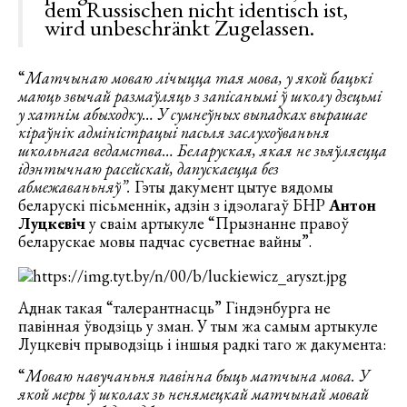
dem Russischen nicht identisch ist,
wird unbeschränkt Zugelassen.
“
Матчынаю моваю лічыцца тая мова, у якой бацькі
маюць звычай размаўляць з запісанымі ў школу дзецьмі
у хатнім абыходку… У сумнеўных выпадках вырашае
кіраўнік адміністрацыі пасьля заслухоўваньня
школьнага ведамства… Беларуская, якая не зьяўляецца
ідэнтычнаю расейскай, дапускаецца без
абмежаваньняў”.
Гэты дакумент цытуе вядомы
беларускі пісьменнік, адзін з ідэолагаў БНР
Антон
Луцкевіч
у сваім артыкуле “Прызнанне правоў
беларускае мовы падчас сусветнае вайны”.
Аднак такая “талерантнасць” Гіндэнбурга не
павінная ўводзіць у зман. У тым жа самым артыкуле
Луцкевіч прыводзіць і іншыя радкі таго ж дакумента:
“
Моваю навучаньня павінна быць матчына мова. У
якой меры ў школах зь ненямецкай матчынай мовай