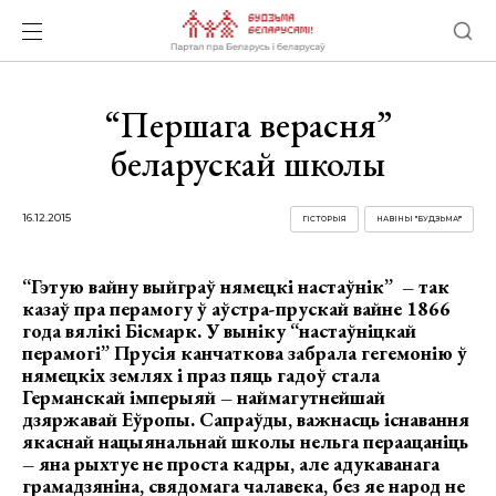
“Першага верасня”
беларускай школы
16.12.2015
ГІСТОРЫЯ
НАВІНЫ "БУДЗЬМА!"
“Гэтую вайну выйграў нямецкі настаўнік” – так
казаў пра перамогу ў аўстра-прускай вайне 1866
года вялікі Бісмарк. У выніку “настаўніцкай
перамогі” Прусія канчаткова забрала гегемонію ў
нямецкіх землях і праз пяць гадоў стала
Германскай імперыяй – наймагутнейшай
дзяржавай Еўропы. Сапраўды, важнасць існавання
якаснай нацыянальнай школы нельга пераацаніць
– яна рыхтуе не проста кадры, але адукаванага
грамадзяніна, свядомага чалавека, без яе народ не