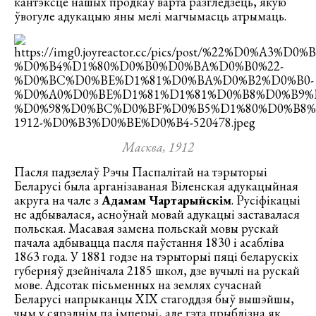
кантэксце нашых продкаў варта разгледзець, якую
ўвогуле адукацыю яны мелі магчымасць атрымаць.
Масква, 1912
Пасля падзелаў Рэчы Паспалітай на тэрыторыі
Беларусі была арганізаваная Віленская адукацыйная
акруга на чале з
Адамам Чартарыйскім
. Русіфікацыі
не адбывалася, асноўнай мовай адукацыі заставалася
польская. Масавая замена польскай мовы рускай
пачала адбывацца пасля паўстання 1830 і асабліва
1863 года. У 1881 годзе на тэрыторыі пяці беларускіх
губерняў дзейнічала 2185 школ, дзе вучылі на рускай
мове. Адсотак пісьменных на землях сучаснай
Беларусі напрыканцы ХІХ стагоддзя быў вышэйшы,
чым у сярэднім па імперыі, але гэта прыблізна як