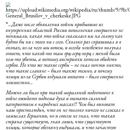
“
…Даже после объявления войны прибывшие из
внутренних областей России пополнения совершенно не
понимали, какая это война свалилась им на голову как
будто бы ни с того ни с сего. Сколько раз спрашивал я в
окопах, из-за чего мы воюем, и всегда неизбежно получал
ответ, что какой-то там эрц-герц-перц с женой были
кем-то убиты, а потому австрияки хотели обидеть
сербов. Но кто же такие сербы – не знал почти никто,
что такое славяне – было также темно, а почему
немцы из-за Сербии вздумали воевать – было совершенно
неизвестно…
Можно ли было при такой моральной подготовке к
войне ожидать подъема духа и вызвать сильный
патриотизм в народных массах?! Чем был виноват
наш простолюдин, что он не только ничего не слыхал о
замыслах Германии, но и совсем не знал, что такая
страна существует, зная лишь, что существуют
немцы, которые обезьяну выдумали, и что зачастую