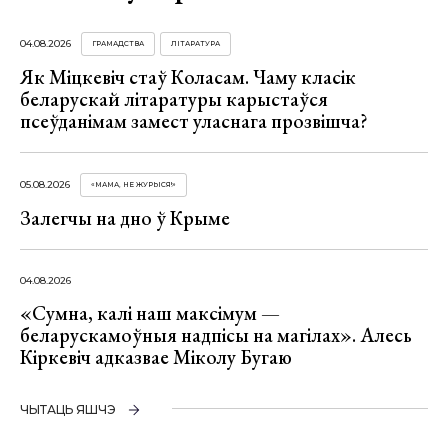
04.08.2026
ГРАМАДСТВА
ЛІТАРАТУРА
Як Міцкевіч стаў Коласам. Чаму класік
беларускай літаратуры карыстаўся
псеўданімам замест уласнага прозвішча?
05.08.2026
«МАМА, НЕ ЖУРЫСЯ!»
Залегчы на дно ў Крыме
04.08.2026
«Сумна, калі наш максімум —
беларускамоўныя надпісы на магілах». Алесь
Кіркевіч адказвае Міколу Бугаю
ЧЫТАЦЬ ЯШЧЭ