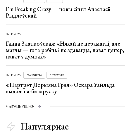
I’m Freaking Crazy — новы сінгл Анастасіі
Рыдлеўскай
07.08.2026
Ганна Златкоўская: «Няхай не перамаглі, але
магчы — гэта рабіць і не здавацца, нават цяпер,
нават у думках»
07.08.2026
ГРАМАДСТВА
ЛІТАРАТУРА
«Партрэт Дорыяна Грэя» Оскара Уайльда
выдалі па-беларуску
ЧЫТАЦЬ ЯШЧЭ
Папулярнае