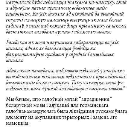
навучаньне будзе адбывацца таксама па-нямецку, гэта
я абумоўлю пасьля прапановы ведамства маім
рашэньнем. Ва ўсіх школах ад ніжэйшай да вышэйшай
ступені нямецкую належыць вывучаць як мага больш
гадзінаў, з тым каб кожнае дзіця пры выпуску са школы
дастаткова валодала вуснаю і пісьмоваю моваю.
Расейская як мова навучаньня забараняецца ва ўсіх
школах, аднак яе дазваляецца ўводзіць як
факультатыўны прадмет у сярэдніх і вышэйшых
школах.
Абавязкова пажадана, каб моваю пэдагогаў у зносінах з
вышэйстаячым школьным ведамствам і пры вядзеньні
дзелавых кніг была нямецкая.Таму чакаецца, што ўсе
пэдагогі як мага хутчэй авалодаюць нямецкаю моваю.
”
Мы бачым, што галоўнай мэтай “адраджэння”
беларускай мовы і адукацыі для германскага
галоўнакамандуючага была ліквідацыя рускамоўнага
элементу на акупаваных тэрыторыях і замена яго
нямецкім.