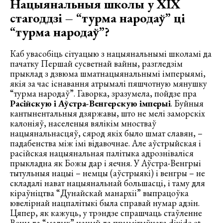
Нацыянальныя школы у ХІХ
стагоддзі – “турма народаў” ці
“турма народаў”?
Каб увасобіць сітуацыю з нацыянальнымі школамі да
пачатку Першай сусветнай вайны, разгледзім
прыклад з дзвюма шматнацыянальнымі імперыямі,
якія за час існавання атрымалі пяшчотную мянушку
“турма народаў”. Гаворка, зразумела, пойдзе пра
Расійскую і Аўстра-Венгерскую імперыі
. Буйныя
кантынентальныя дзяржавы, што не мелі заморскіх
калоніяў, населеныя вялікім мностваў
нацыянальнасцяў, сярод якіх было шмат славян, –
падабенства між імі відавочнае. Але аўстрыйская і
расійская нацыянальная палітыка адрозніваліся
прыкладна як Божы дар і яечня. У Аўстра-Венгрыі
тытульныя нацыі – немцы (аўстрыякі) і венгры – не
складалі нават нацыянальнай большасці, і таму для
кіраўніцтва “Дунайскай манархіі” выпрацоўка
ювелірнай нацпалітыкі была справай нумар адзін.
Цяпер, як кажуць, у трэндзе спрашчаць стаўленне
Вены да “малых” нацый да прымітыўнага divide et