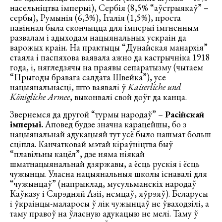
насельніцтва імперыі), Сербія (8,5% “аўстрыякаў” –
сербы), Румынія (6,3%), Італія (1,5%), проста
павінная была скончыцца для імперыі імгненным
развалам і адыходам нацыянальных ускраін да
варожых краін. На практыцы “Дунайская манархія”
стаяла і паспяхова ваявала ажно да кастрычніка 1918
года, і, нягледзячы на праявы сепаратызму (чытаем
“Прыгоды бравага салдата Швейка”), усе
нацыянальнасці, што ваявалі ў
Kaiserliche und
Königliche Armee
, выконвалі свой доўг да канца.
Звернемся да другой “турмы народаў” –
Расійскай
імперыі.
Аповед будзе значна карацейшы, бо з
нацыянальнай адукацыяй тут усё было нашмат больш
сціпла. Канчатковай мэтай кіраўніцтва быў
“плавільны кацёл”, дзе няма ніякай
шматнацыянальнай дзяржавы, а ёсць рускія і ёсць
чужынцы. Уласна нацыянальныя школы існавалі для
“чужынцаў” (напрыклад, мусульманскіх народаў
Каўказу і Сярэдняй Азіі, немцаў, яўрэяў). Беларусы
і ўкраінцы-маларосы ў лік чужынцаў не ўваходзілі, а
таму правоў на ўласную адукацыю не мелі. Таму ў