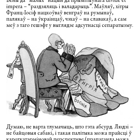
impera – “раздзяляць і валадарыць”. Маўляў, хітры
Франц-Іосіф нацкоўваў венграў на румынаў,
палякаў – на ўкраінцаў, чэхаў – на славакаў, а сам
меў з таго гешэфт у выглядзе адсутнасці сепаратызму.
Думаю, не варта тлумачыць, што гэта абсурд. Людзі –
не байцовыя сабакі, і такая палітыка можа прайсці ў
кароткатэрміновай перспектыве (прапаганда можа