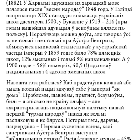
(1882). У Харватыі адукацыя на харвацкай мове
пачалася пасля “вясны народаў” 1848 года. У Галіцыі
напрыканцы ХІХ стагоддзя колькасць украінскіх
школ дасягнула 1900, у Букавіне ў 1913 – 216 (пры
гэтым вышэйшая адукацыя ў асноўным вялася па-
польску). Пералічваць можна доўга, але гаворка ўсё
ж не толькі і не столькі пра Аўстра-Венгрыю,
абмяжуюся выніковай статыстыкай: у аўстрыйскай
частцы імперыі ў 1859 годзе было 78% нямецкіх
школ, 12% змешаных і толькі 9% нацыянальных. А ў
1900 годзе – 56% нямецкіх, 40,5 (!) адсоткаў
нацыянальных і 4 адсоткі змешаных школ.
Навошта гэта рабілася? Каб прадстаўнік кожнай або
амаль кожнай нацыі адчуваў сабе ў імперыі “як
дома”. Праблемы, шавінізм, прыгнёт, безумоўна,
былі – я апісваю не краіну эльфаў – але
ахарактарызаваць нацыянальную палітыку нашай
першай “турмы народаў” інакш як вельмі
паспяховую я не бяруся. Гісторыя гэта, дарэчы,
пацвердзіла – Першая сусветная вайна, калі
сапернікамі Аўстра-Венгрыі выступілі
“аб’яднальніца славян” Расія (славяне агулам – 45%