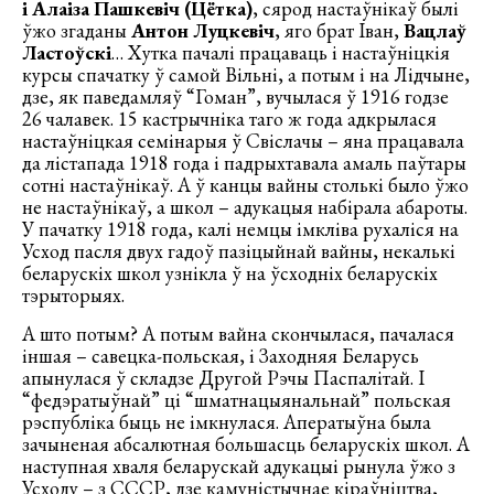
і Алаіза Пашкевіч (Цётка)
, сярод настаўнікаў былі
ўжо згаданы
Антон Луцкевіч
, яго брат Іван,
Вацлаў
Ластоўскі
… Хутка пачалі працаваць і настаўніцкія
курсы спачатку ў самой Вільні, а потым і на Лідчыне,
дзе, як паведамляў “Гоман”, вучылася ў 1916 годзе
26 чалавек. 15 кастрычніка таго ж года адкрылася
настаўніцкая семінарыя ў Свіслачы – яна працавала
да лістапада 1918 года і падрыхтавала амаль паўтары
сотні настаўнікаў. А ў канцы вайны столькі было ўжо
не настаўнікаў, а школ – адукацыя набірала абароты.
У пачатку 1918 года, калі немцы імкліва рухаліся на
Усход пасля двух гадоў пазіцыйнай вайны, некалькі
беларускіх школ узнікла ў на ўсходніх беларускіх
тэрыторыях.
А што потым? А потым вайна скончылася, пачалася
іншая – савецка-польская, і Заходняя Беларусь
апынулася ў складзе Другой Рэчы Паспалітай. І
“федэратыўнай” ці “шматнацыянальнай” польская
рэспубліка быць не імкнулася. Аператыўна была
зачыненая абсалютная большасць беларускіх школ. А
наступная хваля беларускай адукацыі рынула ўжо з
Усходу – з СССР, дзе камуністычнае кіраўніцтва,