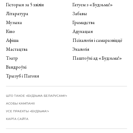
Гісторыя за 5 хвілін
Гатуем з «Будзьма!»
Літаратура
Забавы
Музыка
Грамадства
Кіно
Адукацыя
Афіша
Псіхалогія і самаразвіццё
Мастацтва
Экалогія
Тэатр
Паштоўкі ад «Будзьма!»
Вандроўкі
Трызуб і Пагоня
ШТО ТАКОЕ «БУДЗЬМА БЕЛАРУСАМІ!»
АСОБЫ КАМПАНІІ
УСЕ ПРАЕКТЫ «БУДЗЬМА!»
КАРТА САЙТА