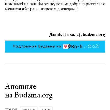
прынамсі на раннім этапе, вельмі добра карысталася
менавіта аўстра-венгерскім досведам…
Дзяніс Пыхалаў, budzma.org
Апошняе
на Budzma.org
07.08.2026
ГРАМАДСТВА
МУЗЫКА