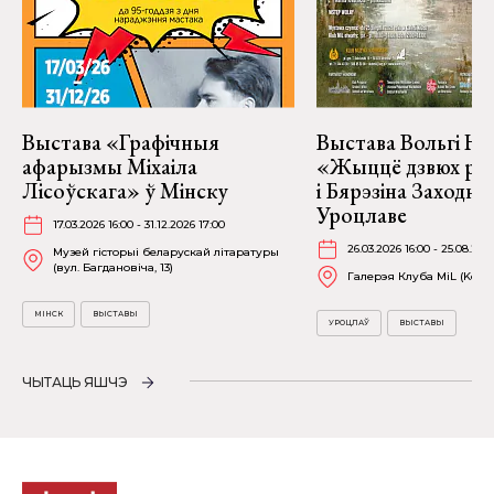
Выстава «Графічныя
Выстава Вольгі На
афарызмы Міхаіла
«Жыццё дзвюх рэк
Лісоўскага» ў Мінску
і Бярэзіна Заходня
Уроцлаве
17.03.2026 16:00 - 31.12.2026 17:00
26.03.2026 16:00 - 25.08.202
Музей гісторыі беларускай літаратуры
(вул. Багдановіча, 13)
Галерэя Клуба MiL (Kościu
МІНСК
ВЫСТАВЫ
УРОЦЛАЎ
ВЫСТАВЫ
ЧЫТАЦЬ ЯШЧЭ