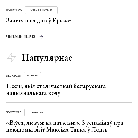
05.08.2026
«МАМА, НЕ ЖУРЫСЯ!»
Залегчы на дно ў Крыме
ЧЫТАЦЬ ЯШЧЭ
Папулярнае
31.07.2026
МУЗЫКА
Песні, якія сталі часткай беларускага
нацыянальнага коду
30.07.2026
ЛІТАРАТУРА
«Віўся, як вуж на патэльні». З успамінаў пра
невядомы візіт Максіма Танка ў Лодзь