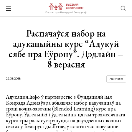
Распачаўся набор на
адукацыйны курс “Адукуй
сябе пра Еўропу”. Дэдлайн –
8 верасня
22.08.2018
АДУКАЦЫЯ
Адукацыя.Інфо ў партнэрстве з Фундацыяй імя
Конрада Адэнаўэра абвяшчае набор навучэнцаў на
трэці вочна-завочны (Blended Learning) курс пра
Еўропу. Удзельнікі і ўдзельніцы цягам трохмесячнага
курса тры разы сустрэнуцца на двухдзённых вочных
сесіях у Беларусі ды Літве, у астатні час навучанне