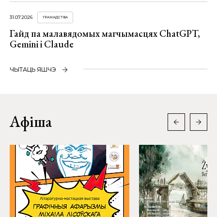
31.07.2026
ГРАМАДСТВА
Гайд па малавядомых магчымасцях ChatGPT,
Gemini і Claude
ЧЫТАЦЬ ЯШЧЭ
Афіша