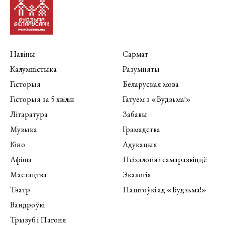
Навіны
Сармат
Калумністыка
Разумняты
Гісторыя
Беларуская мова
Гісторыя за 5 хвілін
Гатуем з «Будзьма!»
Літаратура
Забавы
Музыка
Грамадства
Кіно
Адукацыя
Афіша
Псіхалогія і самаразвіццё
Мастацтва
Экалогія
Тэатр
Паштоўкі ад «Будзьма!»
Вандроўкі
Трызуб і Пагоня