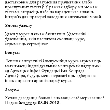
дастатковым для разумення прачытаных альбо
праслуханых тэкстаў. У рамках адбору мы можам
таксама запрасіць цябе на караценькае анлайн-
інтэрв’ю для праверкі валодання ангельскай мовай.
Умовы ўдзелу
Удзел у курсе цалкам бясплатны. Удзельнікі і
ўдзельніцы, якія паспяхова скончаць курс,
атрымаюць сертыфікат.
Бонусы
Лепшыя выпускнікі і выпускніцы курса атрымаюць
магчымасці індывідуальнай ментарскай падтрымкі
ад Адукацыя.Інфо і Фундацыі імя Конрада
Адэнаўэра, будуць мець перавагі пры адборы на
іншыя праекты арганізатараў курса.
Заяўка
Хочаш даведацца больш і выказаць сваё меркаванне?
Падавайся
тут
да
08.09.2018.