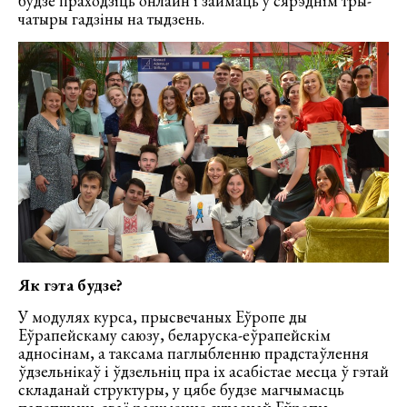
будзе праходзіць онлайн і займаць у сярэднім тры-
чатыры гадзіны на тыдзень.
Як гэта будзе?
У модулях курса, прысвечаных Еўропе ды
Еўрапейскаму саюзу, беларуска-еўрапейскім
адносінам, а таксама паглыбленню прадстаўлення
ўдзельнікаў і ўдзельніц пра іх асабістае месца ў гэтай
складанай структуры, у цябе будзе магчымасць