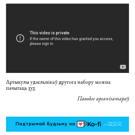
Артыкулы удзельнікаў другога набору можна
пачытаць
тут
.
Паводле арганізатараў