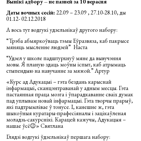
Вынікі адбору – не пазней за 10 верасня
Даты вочных сесій:
22.09 – 23.09 , 27.10-28.10, ды
01.12- 02.12.2018
А вось тут водгукі удзельнікаў другого набору:
“Трэба абмяркоўваць тэмы Еўразвяза, каб пакрысе
мяняць мысленне людзей” Наста
“Удзел у школе падштурхнуў мяне да вывучэння
мовы. Я планую здаць моўны іспыт, каб атрымаць
стыпендыю на навучанне за мяжой.” Артур
«Курс ад Адукацыі – гэта бездань карыснай
інфармацыі, сканцэнтраванай у адным месцы. Гэта
пастаянная праца мозга і ўпарадкаванне сваіх думак
пад уплывам новай інфармацыі. Гэта творчы прарыў,
які падтрымлівае ў тонусе. І, канешне ж, гэта
шыкоўныя куратары-прафесіяналы і зацікаўленая
моладзь-сакурснікі. Карацей кажучы, Адукацыя –
нашае ўсё😉» Святлана
Глядзі водгукі ўдзельнікаў першага набору: