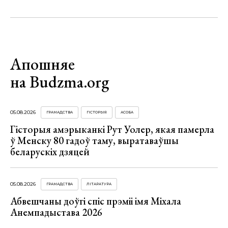
Апошняе
на Budzma.org
05.08.2026
ГРАМАДСТВА
ГІСТОРЫЯ
АСОБА
Гісторыя амэрыканкі Рут Уолер, якая памерла
ў Менску 80 гадоў таму, выратаваўшы
беларускіх дзяцей
05.08.2026
ГРАМАДСТВА
ЛІТАРАТУРА
Абвешчаны доўгі спіс прэміі імя Міхала
Анемпадыстава 2026