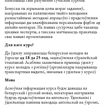
палепшыць сваё разуменне сучаснай Еўропы.
Бонусам ты атрымаеш цэлы шэраг заданняў,
накіраваных на паляпшэнне твайго валодання
разнастайнымі метадамі апрацоўкі і прадстаўлення
інфармацыі ды кваліфікаваны персанальны фідбэк ад
анлайн-ментарак. На жывых сустрэчах цябе чакаюць
цікавыя эксперты, а таксама магчымасць пракачаць
свае навыкі прэзентавання.
Для каго курс?
Да ўдзелу запрашаецца беларуская моладзь ва
ўзросце
ад 18 да 25 год
, зацікаўленая еўрапейскай
тэматыкай. Асабліва заахвочваем прыняць удзел у
курсе моладзь з рэгіёнаў (арганізатары пакрываюць
транспартныя выдаткі, звязаныя з удзелам у курсе).
Мова
Асноўная інфармацыя курса будзе давацца на
беларускай і рускай мовах, некаторыя матэрыялы
будуць прадстаўленыя па-ангельску. Удзельнікі і
ўдзельніцы павінны валодаць ангельскай на ўзрозні,