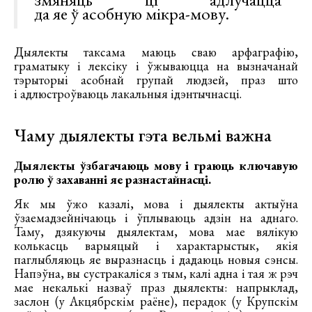
да яе ў асобную мікра-мову.
Дыялекты таксама маюць сваю арфаграфію,
граматыку і лексіку і ўжываюцца на вызначанай
тэрыторыі асобнай групай людзей, праз што
і адлюстроўваюць лакальныя ідэнтычнасці.
Чаму дыялекты гэта вельмі важна
Дыялекты ўзбагачаюць мову і граюць ключавую
ролю ў захаванні яе разнастайнасці.
Як мы ўжо казалі, мова і дыялекты актыўна
ўзаемадзейнічаюць і ўплываюць адзін на аднаго.
Таму, дзякуючы дыялектам, мова мае вялікую
колькасць варыяцый і характарыстык, якія
паглыбляюць яе выразнасць і дадаюць новыя сэнсы.
Напэўна, вы сустракаліся з тым, калі адна і тая ж рэч
мае некалькі назваў праз дыялекты: напрыклад,
заслон (у Акцябрскім раёне), перадок (у Крупскім