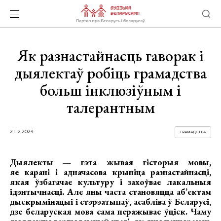
Як разнастайнасць гаворак і
дыялектаў робіць грамадства
больш інклюзіўным і
талерантным
21.12.2024
ГРАМАДСТВА
Дыялекты — гэта жывая гісторыя мовы,
яе карані і адначасова крыніца разнастайнасці,
якая ўзбагачае культуру і захоўвае лакальныя
ідэнтычнасці. Але яны часта становяцца аб’ектам
дыскрымінацыі і стэрэатыпаў, асабліва ў Беларусі,
дзе беларуская мова сама перажывае ўціск. Чаму