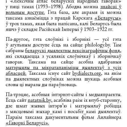
і «Лексічны атлас беларускіх народных гаворак»
у пяці тамах (1993–1998). Абодва можна
знайсці ў
вольным доступе.
Гэта база, але акрамя іх можна
таксама азнаёміцца з працай Карскага
«Беларусы»
ў трох тамах, якая была напісана, калі Беларусь была
яшчэ ў складзе Расійскай Імперыі ў 1903–1922 гг.
Па-другое, гэта слоўнікі і зборнікі — усё гэта
ў агульным доступе ёсць на сайце philology.by. Там
сабраны
беларускі дыялектны лексікаграфічны фонд
,
які складаецца з усялякіх слоўнічкаў і зборнічкаў
гаворак. Таксама на сайце асобна адабраныя
матэрыялы па мікратапаніміцы дыялектаў з усіх
абласцей.
Таксама існуе сайт
bydialects.org
, на якім
па дыялектных слоўніках можна шукаць асобныя
словы ці выразы ды параўноваць.
Па-трэцяе, асобныя інтэрнэт-сайты і медыяпраекты.
Ёсць сайт
natatnik.by,
асабліва раім іх ютуб-старонку,
дзе шмат жывых інтэрв’ю і матэрыялаў робіцца
з мясцовымі жыхар_камі і носьбіт_камі дыялектаў.
Параім таксама дакументальны фільм Анлайнера
«Гаворкі Беларусі».