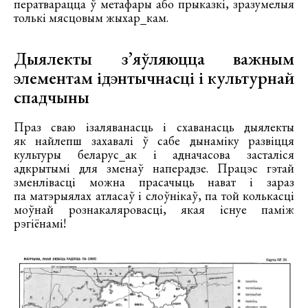
ператварацца ў метафары або прыказкі, зразумелыя
толькі мясцовым жыхар_кам.
Дыялекты з’яўляюцца важным
элементам ідэнтычнасці і культурнай
спадчыны
Праз сваю ізаляванасць і схаванасць дыялекты
як найлепш захавалі ў сабе дынаміку развіцця
культуры беларус_ак і адначасова засталіся
адкрытымі для зменаў наперадзе. Працэс гэтай
зменлівасці можна прасачыць нават і зараз
па матэрыялах атласаў і слоўнікаў, па той колькасці
моўнай рознакаляровасці, якая існуе паміж
рэгіёнамі!