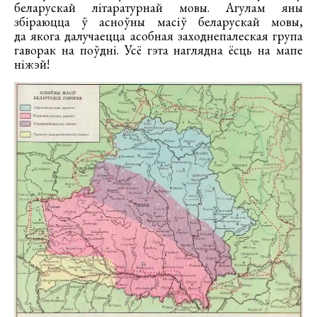
беларускай літаратурнай мовы. Агулам яны
збіраюцца ў асноўны масіў беларускай мовы,
да якога далучаецца асобная заходнепалеская група
гаворак на поўдні. Усё гэта наглядна ёсць на мапе
ніжэй!