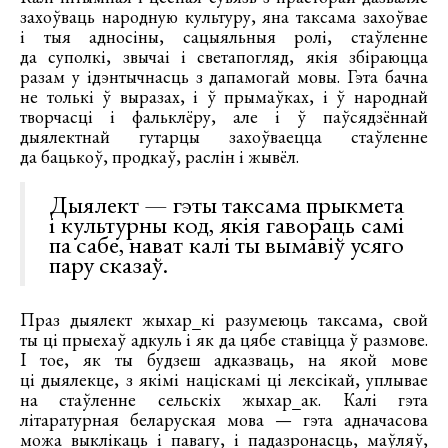
захоўваць народную культуру, яна таксама захоўвае
і тыя адносіны, сацыяльныя ролі, стаўленне
да суполкі, звычаі і светапогляд, якія збіраюцца
разам у ідэнтычнасць з дапамогай мовы. Гэта бачна
не толькі ў выразах, і ў прымаўках, і ў народнай
творчасці і фальклёру, але і ў паўсядзённай
дыялектнай гутарцы захоўваецца стаўленне
да бацькоў, продкаў, раслін і жывёл.
Дыялект — гэты таксама прыкмета
і культурны код, якія гавораць самі
па сабе, нават калі ты вымавіў усяго
пару сказаў.
Праз дыялект жыхар_кі разумеюць таксама, свой
ты ці прыехаў адкуль і як да цябе ставіцца ў размове.
І тое, як ты будзеш адказваць, на якой мове
ці дыялекце, з якімі націскамі ці лексікай, уплывае
на стаўленне сельскіх жыхар_ак. Калі гэта
літаратурная беларуская мова — гэта адначасова
можа выклікаць і павагу, і падазронасць, маўляў,