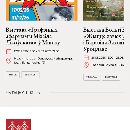
Выстава «Графічныя
Выстава Вольгі На
афарызмы Міхаіла
«Жыццё дзвюх рэк
Лісоўскага» ў Мінску
і Бярэзіна Заходня
Уроцлаве
17.03.2026 16:00 - 31.12.2026 17:00
26.03.2026 16:00 - 25.08.202
Музей гісторыі беларускай літаратуры
(вул. Багдановіча, 13)
Галерэя Клуба MiL (Kościu
МІНСК
ВЫСТАВЫ
УРОЦЛАЎ
ВЫСТАВЫ
ЧЫТАЦЬ ЯШЧЭ