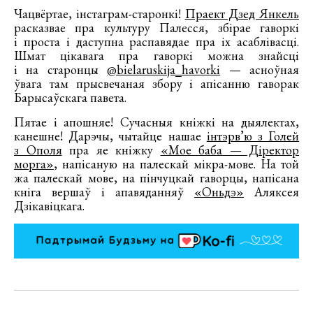
Чацвёртае, інстаграм-старонкі!
Праект Дзед Янкель
расказвае пра культуру Палесся, збірае гаворкі
і проста і даступна распавядае пра іх асаблівасці.
Шмат цікавага пра гаворкі можна знайсці
і на старонцы
@bielaruskija_havorki
— асноўная
ўвага там прысвечаная збору і апісанню гаворак
Барысаўскага павета.
Пятае і апошняе! Сучасныя кніжкі на дыялектах,
канешне! Дарэчы, чытайце нашае
інтэрв’ю з Голей
з Ополя
пра яе кніжку
«Мое баба — Діректор
морга»
, напісаную на палескай мікра-мове. На той
жа палескай мове, на пінчуцкай гаворцы, напісана
кніга вершаў і апавяданняў
«Оньдэ»
Аляксея
Дзікавіцкага.