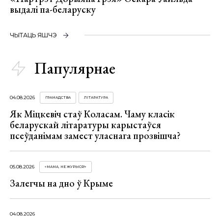
выдалі па-беларуску
ЧЫТАЦЬ ЯШЧЭ
Папулярнае
04.08.2026
ГРАМАДСТВА
ЛІТАРАТУРА
Як Міцкевіч стаў Коласам. Чаму класік
беларускай літаратуры карыстаўся
псеўданімам замест уласнага прозвішча?
05.08.2026
«МАМА, НЕ ЖУРЫСЯ!»
Залегчы на дно ў Крыме
04.08.2026