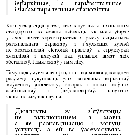
іерархічнае, а гарызантальнае
і часам паралельнае становішча.
Калі ўгледзецца ў тое, што існуе па-за прапісаным
стандартам, то можна пабачыць, як мова ўбірае
ў сябе шмат характарыстык і рысаў сацыяльна-
рэгіянальнага характару і з’яўляецца хутчэй
не акасцянелай сістэмай правілаў, а структурай
зменлівай і цякучай пад уплывам шмат якіх
абставінаў. І дыялектаў у тым ліку.
Таму падсумуем яшчэ раз, што пад
мовай
дакладней
разумець сукупнасць усіх лакальных варыянтаў
маўлення, дыялектаў, гаворак і іншых моўных
асаблівасцяў і (не)стандартаў, існуючых
як на пісьме, так і вусна.
Дыялекты ж з’яўляюцца
не выключэннем з мовы,
а яе разнавіднасцю і могуць
уступаць з ёй ва ўзаемасувязь,
змяняць ці адлучацца