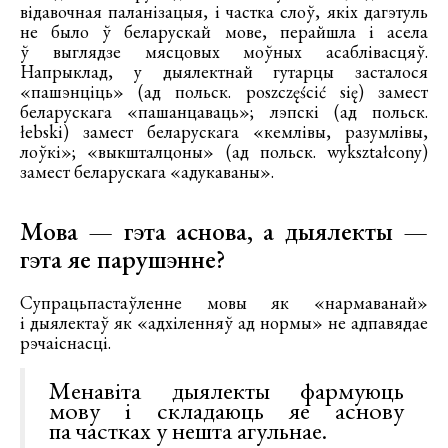
відавочная паланізацыя, і частка слоў, якіх дагэтуль
не было ў беларускай мове, перайшла і асела
ў выглядзе мясцовых моўных асаблівасцяў.
Напрыклад, у дыялектнай гутарцы засталося
«пашэнціць» (ад польск. poszczęścić się) замест
беларускага «пашанцаваць»; лэпскі (ад польск.
łebski) замест беларускага «кемлівы, разумлівы,
лоўкі»; «выкшталцоны» (ад польск. wykształcоny)
замест беларускага «адукаваны».
Мова — гэта аснова, а дыялекты —
гэта яе парушэнне?
Супрацьпастаўленне мовы як «нармаванай»
і дыялектаў як «адхіленняў ад нормы» не адпавядае
рэчаіснасці.
Менавіта дыялекты фармуюць
мову і складаюць яе аснову
па частках у нешта агульнае.