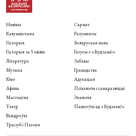
Навіны
Сармат
Калумністыка
Разумняты
Гісторыя
Беларуская мова
Гісторыя за 5 хвілін
Гатуем з «Будзьма!»
Літаратура
Забавы
Музыка
Грамадства
Кіно
Адукацыя
Афіша
Псіхалогія і самаразвіццё
Мастацтва
Экалогія
Тэатр
Паштоўкі ад «Будзьма!»
Вандроўкі
Трызуб і Пагоня