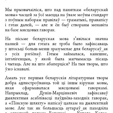
Мы прызвычаіліся, што пад паняткам «беларускай
мовы» часцей за ўсё маецца на ўвазе моўны стандарт
з пэўным наборам правілаў — граматыкі, правапісу
і гэтак далей, — але ж ён быў створаны менавіта
на базе мясцовых гаворак.
На пісьме беларуская мова з’явілася значна
пазней — для гэтага яе трэба было зафіксаваць
у штосьці больш-менш зразумелае для беларусаў_ак
з усіх рэгіёнаў. Гэтым займалася, канешне,
інтэлігенцыя, у якой была магчымасць пісаць
і чытаць. Але на што абаперціся? На тыя творы, што
ўжо існавалі.
Амаль усе першыя беларускія літаратурныя творы
добра адлюстроўваюць той ці іншы кірунак мовы,
якая сфармавалася мясцовымі гаворкамі.
Напрыклад, Дунін-Марцінкевіч зафіксаваў
дыялектныя асаблівасці паўднёва-заходніх гаворак,
а «Пінскую шляхту» напісаў цалкам на дыялектнай
мове. Але так як большасць аутараў_ак паходзіла
з сярэдняй паласы Беларусі — Купала, Колас,