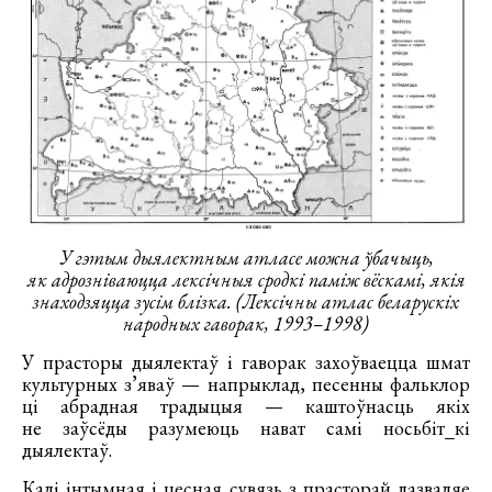
У гэтым дыялектным атласе можна ўбачыць,
як адрозніваюцца лексічныя сродкі паміж вёскамі, якія
знаходзяцца зусім блізка. (Лексічны атлас беларускіх
народных гаворак, 1993–1998)
У прасторы дыялектаў і гаворак захоўваецца шмат
культурных з’яваў — напрыклад, песенны фальклор
ці абрадная традыцыя — каштоўнасць якіх
не заўсёды разумеюць нават самі носьбіт_кі
дыялектаў.
Калі інтымная і цесная сувязь з прасторай дазваляе