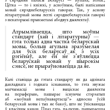
Цётка — то і кніжкі, у асноўным, былі напісаныя
мовай сярэднебеларускіх гаворак. Так, у аснову
літаратурнай мовы леглі сярэднебеларускія гаворкі
з некаторымі прыкметамі абодвух дыялектаў.
Атрымліваецца, што моўны
стандарт (хай і літаратурны) —
гэта толькі адна частка беларускай
мовы, больш агульна зразумелая
для ўсіх беларусаў_ак з усіх
рэгіёнаў, але ён не з’яўляецца
беларускай мовай у шырокім
сэнсе, не прыраўноваецца да яе.
Калі ставіцца да гэтага стандарту як да адзінага
дакладнага і годнага існавання, то гэта звужае
магчымасці мовы і выціскае дыялекты
на перыферыю, пашырае існуючы стэрэатып
аб «моўнай непаўнавартасці*» адносна ўсёй
беларускай мовы і тых яе бакоў, што не ўпісваюцца
ў класічны канон. Праз гэта, па-перш, пашыраецца