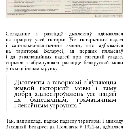
Складанне і развіццё дыялектаў адбывалася
на працягу ўсёй гісторыі. Усе гістарычныя падзеі
і сацыяльна-палітычныя змены, што адбываліся
на тэрыторыі Беларусі, ад першых плямёнаў
і да рэвалюцыйных падзей пры савецкай уладзе,
спрыялі і абумоўлівалі развіццё беларускай мовы
ў тым ці іншым кірунку.
Дыялекты з гаворкамі з’яўляюцца
жывой гісторыяй мовы і таму
добра адлюстроўваюць усе падзеі
на фанетычным, граматычным
і лексічным узроўнях.
Так, напрыклад, падчас падзелу тэрыторыі і адыходу
Заходняй Беларусі да Польшчы ў 1921-м, адбылася