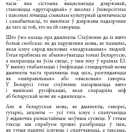
часы: яна сістэмна выцясняецца дзяржавай,
становіцца «другараднай» у школах і ўніверсітэтах
і паколькі лічыцца сімвалам культурнай ідэнтычнасці
і самабытнасці, то выклікае ў дзяржавы падазрэнне
да таго ці той, хто на ёй гаворыць.
Што ўжо казаць пра дыялекты. Стаўленне да іх яшчэ
больш снобскае: як да парушэння мовы, яе памылкі,
якая існуе сярод вясковых «неадукаваных» людзей.
Гэтая праблема не абмяжоўваецца толькі Беларуссю,
а назіраецца ва ўсім свеце, у тым ліку ў краінах ЕЗ.
У выніку глабалізацыі і ўніфікацыі стандартнай мовы
дыялекты часта трапляюць пад ціск, разглядаюцца
як «няправільная» або «вясковая» гаворка.
У Беларусі гэтае стаўленне пагаршаецца яшчэ
і вынікамі русіфікацыі, якая спарадзіла міф
аб беларускай мове як «дыялекце».
Але ж беларуская мова, яе дыялекты, гаворкі,
гутаркі, акцэнты — усё гэта існуе і спалучаецца
ў відавочна разнастайным моўным сусвеце. У гэтым
тэксце мы спрабуем трошкі разабрацца ў тым,
як гэтыя паняткі існуюць і спалучаюцца, а таксама,