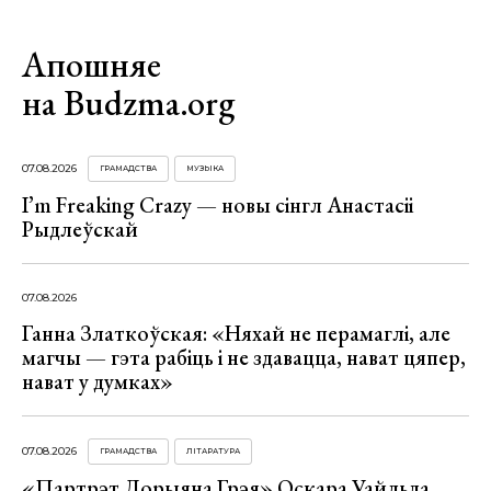
Апошняе
на Budzma.org
07.08.2026
ГРАМАДСТВА
МУЗЫКА
I’m Freaking Crazy — новы сінгл Анастасіі
Рыдлеўскай
07.08.2026
Ганна Златкоўская: «Няхай не перамаглі, але
магчы — гэта рабіць і не здавацца, нават цяпер,
нават у думках»
07.08.2026
ГРАМАДСТВА
ЛІТАРАТУРА
«Партрэт Дорыяна Грэя» Оскара Уайльда