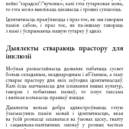
нейкі "гарадскі"/"вучоны«; калі гэта гутарковая мова,
то гэта можа выклікаць цікавасць і трошкі супакоіць.
Ідэнтычнасць праяўляецца і праз тое, як мы гаворым
паміж сабою, і праз тое, як па-іншаму гавораць
з намі і ўспрымаюць нашую гутарку ў адказ.
Дыялекты ствараюць прастору для
інклюзіі
Моўная разнастайнасць дазваляе пабачыць сусвет
больш складаным, неаднародным і аб’ёмным, а таму
стварае прастору для якіх заўгодна ідэнтычнасцяў.
Калі ёсць магчымасць для існавання іншых культур,
гаворак і побытавых назваў, то існуе таксама
і вялікая колькасць праяваў жыцця.
Дыялекты вельмі добра адлюстроўваюць гэтую
ўзаемасувязь паміж мовай і ідэнтычнасцю, якая
ва ўсёй рознасці захавалася ва ўмовах ціску, гвалту
і сацыяльна-палітычных зменаў у розных частках