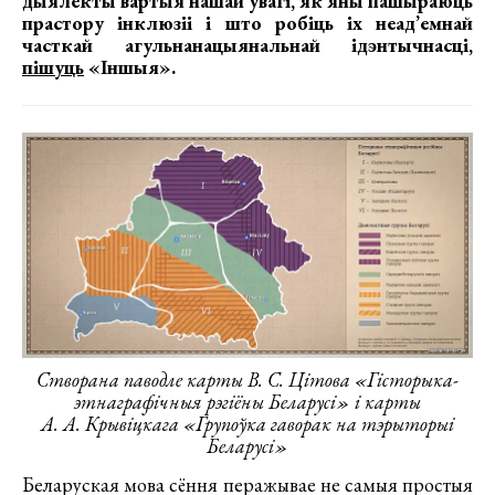
дыялекты вартыя нашай увагі, як яны пашыраюць
прастору інклюзіі і што робіць іх неад’емнай
часткай агульнанацыянальнай ідэнтычнасці,
пішуць
«Іншыя».
Створана паводле карты В. С. Цітова «Гісторыка-
этнаграфічныя рэгіёны Беларусі» і карты
А. А. Крывіцкага «Групоўка гаворак на тэрыторыі
Беларусі»
Беларуская мова сёння перажывае не самыя простыя