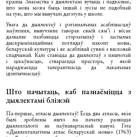
краіны. Знаёмства з дыялектамі вучыць і падказвае,
што мова можа быць іншай і зусім не падобнай
на тую, што мы вывучалі дагэтуль у школе.
Увага да дыялектаў і рэгіянальных асаблівасцяў
маўлення, вывучэнне гаворак сваёй сям’і і вёсак
дазваляе пазбавіцца стэрэатыпаў і застылых
дыскрымінацыйных поглядаў наконт мовы,
беларускай культуры і яе асаблівай сувязі з вясковай
спадчынай. Калі ставіцца да дыялектаў з пяшчотай
і цікаўнасцю, ствараецца прастора, у якой
нараджаецца талерантнасць да лакальных
ідэнтычнасцяў.
Што пачытаць, каб пазнаёміцца ​​з
дыялектамі бліжэй
Па-першае, атласы дыялектаў! Ёсць два атласы, якія
былі зроблены яшчэ на пачатку развіцця
дыялекталогіі як паўнавартаснай навукі. Гэта
«Дыялекталагічны атлас беларускай мовы» (1963)