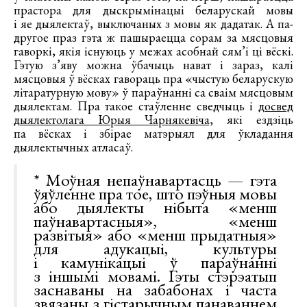
прастора для дыскрымінацыі беларускай мовы
і яе дыялектаў, выключаных з мовы як дадатак. А па-
другое праз гэта ж пашыраецца сорам за мясцовыя
гаворкі, якія існуюць у межах асобнай сям’і ці вёскі.
Гэтую з’яву можна ўбачыць нават і зараз, калі
мясцовыя ў вёсках гавораць пра «чыстую беларускую
літаратурную мову» ў параўнанні са сваім мясцовым
дыялектам. Пра такое стаўленне сведчыць і
досвед
дыялектолага Юрыя Чарнякевіча,
які ездзіць
па вёсках і збірае матэрыял для ўкладання
дыялектычных атласаў.
* Моўная непаўнавартасць — гэта
ўяўленне пра тое, што пэўныя мовы
або дыялекты нібыта «менш
паўнавартасныя», «менш
развітыя» або «менш прыдатныя»
для адукацыі, культуры
і камунікацыі ў параўнанні
з іншымі мовамі. Гэты стэрэатып
заснаваны на забабонах і часта
звязаны з гістарычным панаваннем