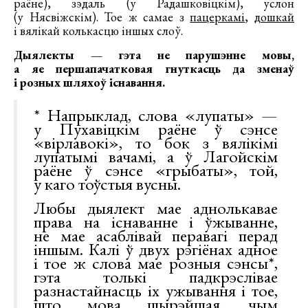
раёне), зэдаль (у Радашковіцкім), услон
(у Нясвіжскім). Тое ж самае з
пацеркамі
,
дошкай
і вялікай колькасцю іншых слоў.
Дыялекты — гэта не парушэнне мовы,
а яе першапачатковая гнуткасць да зменаў
і розных шляхоў існавання.
* Напрыклад, слова «лупаты» —
у Пухавіцкім раёне ў сэнсе
«вірлавокі», то бок з вялікімі
лупатымі вачамі, а ў Лагойскім
раёне ў сэнсе «грыбаты», той,
у каго тоўстыя вусны.
Любы дыялект мае аднолькавае
права на існаванне і ўжыванне,
не мае асаблівай перавагі перад
іншым. Калі ў двух рэгіёнах адное
і тое ж слова мае розныя сэнсы*,
гэта толькі падкрэслівае
разнастайнасць іх ужывання і тое,
што мова шырэйшая, чым