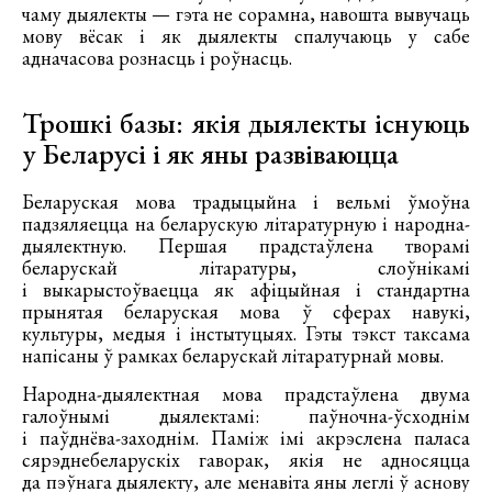
чаму дыялекты — гэта не сорамна, навошта вывучаць
мову вёсак і як дыялекты спалучаюць у сабе
адначасова рознасць і роўнасць.
Трошкі базы: якія дыялекты існуюць
у Беларусі і як яны развіваюцца
Беларуская мова традыцыйна і вельмі ўмоўна
падзяляецца на беларускую літаратурную і народна-
дыялектную. Першая прадстаўлена творамі
беларускай літаратуры, слоўнікамі
і выкарыстоўваецца як афіцыйная і стандартна
прынятая беларуская мова ў сферах навукі,
культуры, медыя і інстытуцыях. Гэты тэкст таксама
напісаны ў рамках беларускай літаратурнай мовы.
Народна-дыялектная мова прадстаўлена двума
галоўнымі дыялектамі: паўночна-ўсходнім
і паўднёва-заходнім. Паміж імі акрэслена паласа
сярэднебеларускіх гаворак, якія не адносяцца
да пэўнага дыялекту, але менавіта яны леглі ў аснову