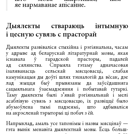
яе нармаванае апісанне.
Дыялекты ствараюць інтымную
і цесную сувязь с прасторай
Дыялекты развіваліся стыхійна і рэгіянальна, часам
у адрыве ад беларускай літаратурнай мовы, якая
існавала ў гарадской прасторы, падалей
ад сялянства. Спрыяла гэтаму адначасовая
ізаляванасць сельскай мясцовасці, слабая
камунікацыя ды доўгі шлях тэхналогій да вёсак, дзе
лад жыцця быў прывязаны да заўсёдашняга
сацыяльнага ўзаемадзеяння і побытавай гутаркі.
Таму дыялекты былі з’явай рэгіянальнай і мелі
асаблівую сувязь з мясцовасцю, іх развіццё было
абумоўлена тымі падзеямі, што адбываліся
на акрэсленай тэрыторыі ці побач з ёй.
Напрыклад, амаль усе тапонімы і назвы мясцінаў —
гэта вынік менавіта дыялектнай мовы. Ёсць больш-