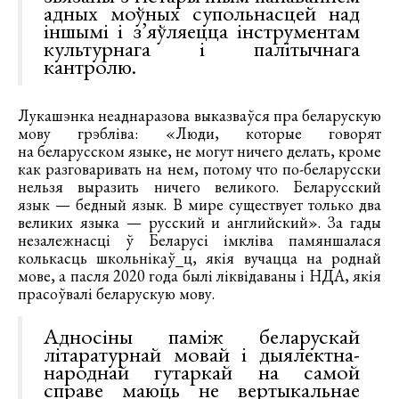
адных моўных супольнасцей над
іншымі і з’яўляецца інструментам
культурнага і палітычнага
кантролю.
Лукашэнка неаднаразова выказваўся пра беларускую
мову грэбліва: «Люди, которые говорят
на беларусском языке, не могут ничего делать, кроме
как разговаривать на нем, потому что по-беларусски
нельзя выразить ничего великого. Беларусский
язык — бедный язык. В мире существует только два
великих языка — русский и английский». За гады
незалежнасці ў Беларусі імкліва памяншалася
колькасць школьнікаў_ц, якія вучацца на роднай
мове, а пасля 2020 года былі ліквідаваны і НДА, якія
прасоўвалі беларускую мову.
Адносіны паміж беларускай
літаратурнай мовай і дыялектна-
народнай гутаркай на самой
справе маюць не вертыкальнае