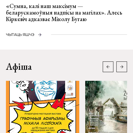
«Сумна, калі наш максімум —
беларускамоўныя надпісы на магілах». Алесь
Кіркевіч адказвае Міколу Бугаю
ЧЫТАЦЬ ЯШЧЭ
Афіша