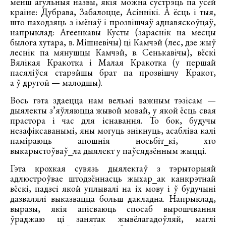
менш агульныя назвы, якія можна сустрэць па ўсёй
краіне: Дубрава, Забалоцце, Асіннікі. А ёсць і тыя,
што паходзяць з імёнаў і прозвішчаў аднавяскоўцаў,
напрыклад: Агеенкавы Кусты (зараснік на месцы
былога хутара, в. Мішневічы) ці Камчэй (лес, дзе жыў
леснік па мянушцы Камчэй, в. Сенькавічы), вёскі
Вялікая Кракотка і Малая Кракотка (у першай
пасяліўся старэйшы брат па прозвішчу Кракот,
а ў другой — малодшы).
Вось гэта здаецца нам вельмі важным тэзісам —
дыялекты з’яўляюцца жывой мовай, у якой ёсць свая
прастора і час для існавання. То бок, будучы
незафіксаванымі, яны могуць знікнуць, асабліва калі
паміраюць апошнія носьбіт_кі, хто
выкарыстоўваў_ла дыялект у паўсядзённым жыцці.
Гэта крохкая сувязь дыялектаў з тэрыторыяй
адлюстроўвае штодзённасць жыхар_ак канкрэтнай
вёскі, падзеі якой уплывалі на іх мову і ў будучыні
дазвалялі выказвацца больш дакладна. Напрыклад,
выразы, якія апісваюць спосаб вырошчвання
ўраджаю ці занятак жывёлагадоўляй, маглі