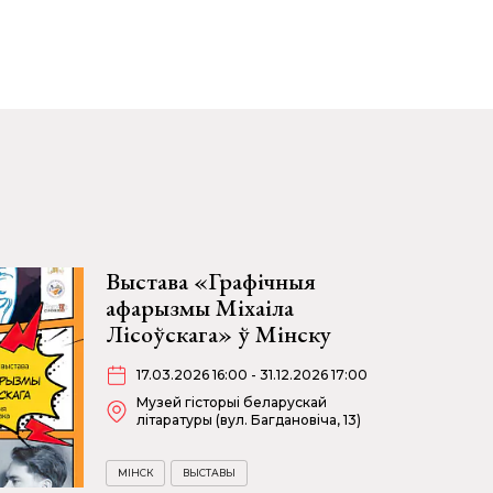
Выстава «Графічныя
афарызмы Міхаіла
Лісоўскага» ў Мінску
17.03.2026 16:00 - 31.12.2026 17:00
Музей гісторыі беларускай
літаратуры (вул. Багдановіча, 13)
МІНСК
ВЫСТАВЫ