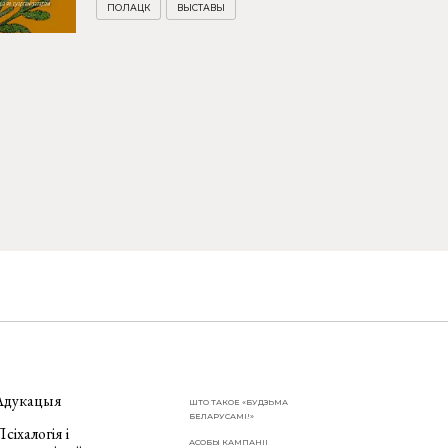
ПОЛАЦК
ВЫСТАВЫ
Адукацыя
ШТО ТАКОЕ «БУДЗЬМА
БЕЛАРУСАМІ!»
сіхалогія і
АСОБЫ КАМПАНІІ