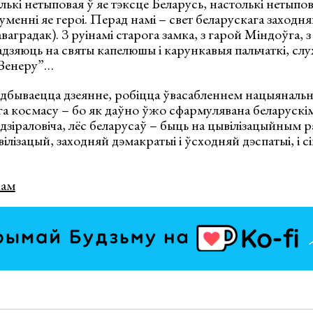
лькі нетыповая ў яе тэксце Беларусь, настолькі нетыпов
менні яе героі. Перад намі – свет беларускага заходня
ваградак). З руінамі старога замка, з гарой Міндоўга,
надзяюць на святы капелюшы і карункавыя пальчаткі, слу
 Венеру”…
адбываецца дзеянне, робіцца ўвасабленнем нацыянальн
га космасу – бо як даўно ўжо сфармулявана беларускім
дзіраловіча, лёс беларусаў – быць на цывілізацыйным р
лізацый, заходняй дэмакратыі і ўсходняй дэспатыі, і сін
кам