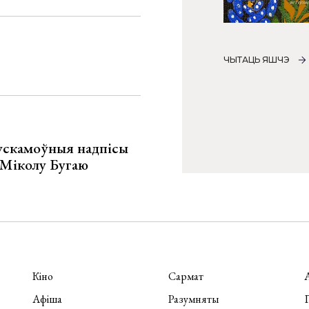
ЧЫТАЦЬ ЯШЧЭ
ускамоўныя надпісы
е Міколу Бугаю
Кіно
Сармат
Афіша
Разумняты
П