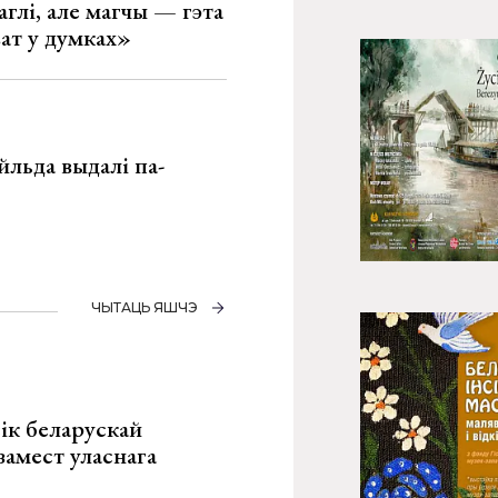
глі, але магчы — гэта
ват у думках»
льда выдалі па-
ЧЫТАЦЬ ЯШЧЭ
ік беларускай
замест уласнага