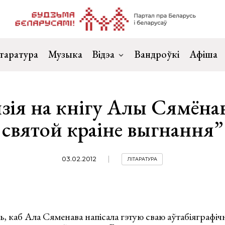
таратура
Музыка
Відэа
Вандроўкі
Афіша
зія на кнігу Алы Сямёна
святой краіне выгнання”
03.02.2012
ЛІТАРАТУРА
, каб Ала Сяменава напісала гэтую сваю аўтабіяграфіч