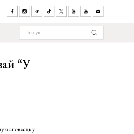
вай “У
ную аповесць у