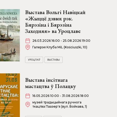
Выстава Вольгі Навіцкай
«Жыццё дзвюх рэк.
Бярэзіна і Бярэзіна
Заходняя» ва Уроцлаве
26.03.2026 16:00 - 25.08.2026 19:00
Галерэя Клуба MiL (Kościuszki, 10)
УРОЦЛАЎ
ВЫСТАВЫ
Выстава інсітнага
мастацтва ў Полацку
16.05.2026 10:00 - 31.08.2026 18:00
музей традыцыйнага ручнога
ткацтва Паазер'я (вул. Войкава, 1)