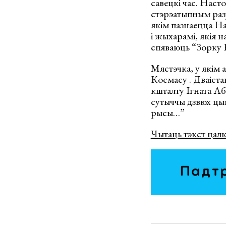
савецкі час. Насто
стэрэатыпным разу
якім пазнаецца На
і жыхарамі, якія 
спяваюць “Зорку
Мястэчка, у якім 
Космасу . Дваіста
кшталту Ігната Аб
сутыччы дзвюх цыві
рысы…”
Чытаць тэкст цал