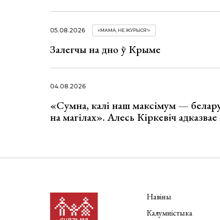
05.08.2026
«МАМА, НЕ ЖУРЫСЯ!»
Залегчы на дно ў Крыме
04.08.2026
«Сумна, калі наш максімум — белар
на магілах». Алесь Кіркевіч адказва
Навіны
Калумністыка