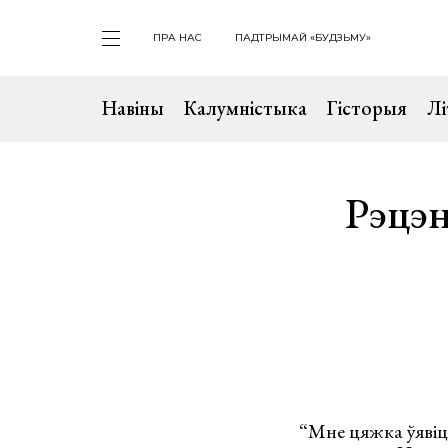
ПРА НАС
ПАДТРЫМАЙ «БУДЗЬМУ»
Навіны
Калумністыка
Гісторыя
Лі
Рэцэн
“Мне цяжка ўявіць