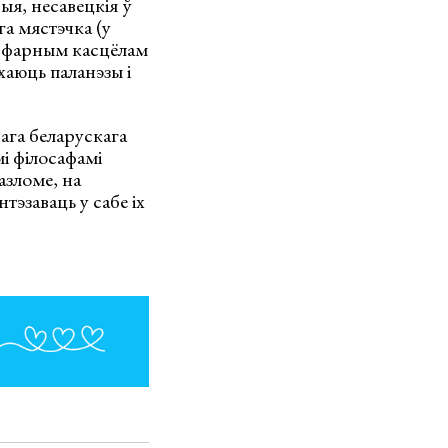
ыя, несавецкія ў
га мястэчка (у
 з фарным касцёлам
хаюць паланэзы і
ага беларускага
і філосафамі
азломе, на
тэзаваць у сабе іх