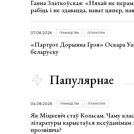
Ганна Златкоўская: «Няхай не перама
рабіць і не здавацца, нават цяпер, на
07.08.2026
ГРАМАДСТВА
ЛІТАРАТУРА
«Партрэт Дорыяна Грэя» Оскара Уай
беларуску
Папулярнае
04.08.2026
ГРАМАДСТВА
ЛІТАРАТУРА
Як Міцкевіч стаў Коласам. Чаму клас
літаратуры карыстаўся псеўданімам 
прозвішча?