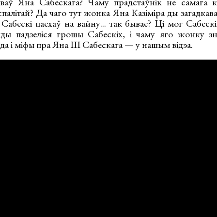
ваў Яна Сабескага? Чаму прадстаўнік не самага к
палітай? Да чаго тут жонка Яна Казіміра ды загадка
Сабескі паехаў на вайну... так бывае? Ці мог Сабеск
ды падзеліся грошы Сабескіх, і чаму яго жонку зн
а і міфы пра Яна ІІІ Сабескага — у нашым відэа.