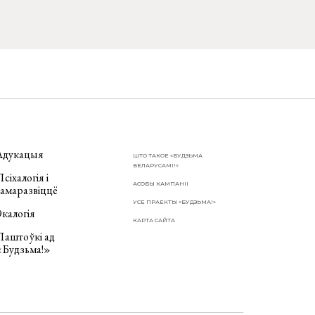
Адукацыя
ШТО ТАКОЕ «БУДЗЬМА
БЕЛАРУСАМІ!»
сіхалогія і
АСОБЫ КАМПАНІІ
самаразвіццё
УСЕ ПРАЕКТЫ «БУДЗЬМА!»
калогія
КАРТА САЙТА
Паштоўкі ад
«Будзьма!»