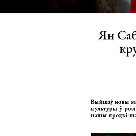
Ян Саб
кр
Выйшаў новы вы
культуры ў розн
нашы продкі-шл