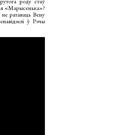
рутога роду стаў
вая «Марысенька»?
і не ратаваць Вену
енавідзелі ў Рэчы