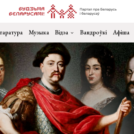
таратура
Музыка
Відэа
Вандроўкі
Афіша