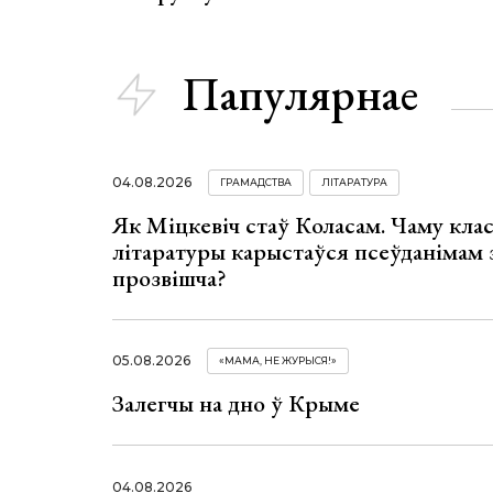
Папулярнае
04.08.2026
ГРАМАДСТВА
ЛІТАРАТУРА
Як Міцкевіч стаў Коласам. Чаму клас
літаратуры карыстаўся псеўданімам 
прозвішча?
05.08.2026
«МАМА, НЕ ЖУРЫСЯ!»
Залегчы на дно ў Крыме
04.08.2026