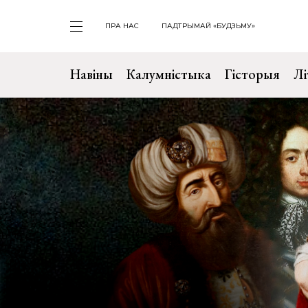
ПРА НАС
ПАДТРЫМАЙ «БУДЗЬМУ»
Навіны
Калумністыка
Гісторыя
Лі