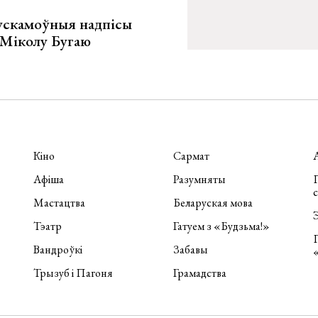
ускамоўныя надпісы
е Міколу Бугаю
Кіно
Сармат
Афіша
Разумняты
П
Мастацтва
Беларуская мова
Э
Тэатр
Гатуем з «Будзьма!»
Вандроўкі
Забавы
Трызуб і Пагоня
Грамадства