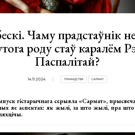
ескі. Чаму прадстаўнік не
утога роду стаў каралём Р
Паспалітай?
14.11.2024
ГРАМАДСТВА
САРМАТ
пуск гістарычнага серыяла «Сармат», прысвеч
ых яе аспектах: як жылі, за што жылі, пра што
яхцічы.