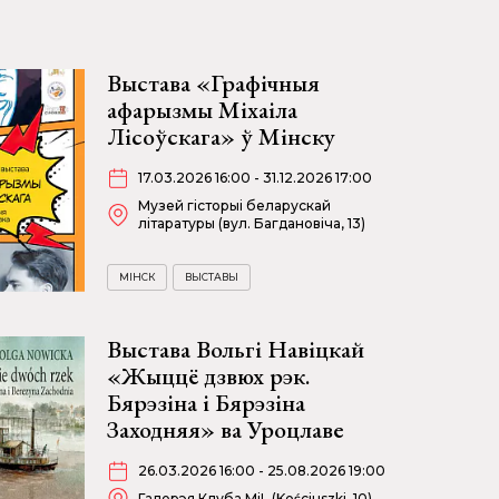
Выстава «Графічныя
афарызмы Міхаіла
Лісоўскага» ў Мінску
17.03.2026 16:00 - 31.12.2026 17:00
Музей гісторыі беларускай
літаратуры (вул. Багдановіча, 13)
МІНСК
ВЫСТАВЫ
Выстава Вольгі Навіцкай
«Жыццё дзвюх рэк.
Бярэзіна і Бярэзіна
Заходняя» ва Уроцлаве
26.03.2026 16:00 - 25.08.2026 19:00
Галерэя Клуба MiL (Kościuszki, 10)