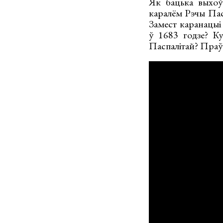
Як бацька выхоў
каралём Рэчы Пас
Замест каранацыі 
ў 1683 годзе? Ку
Паспалітай? Праўд