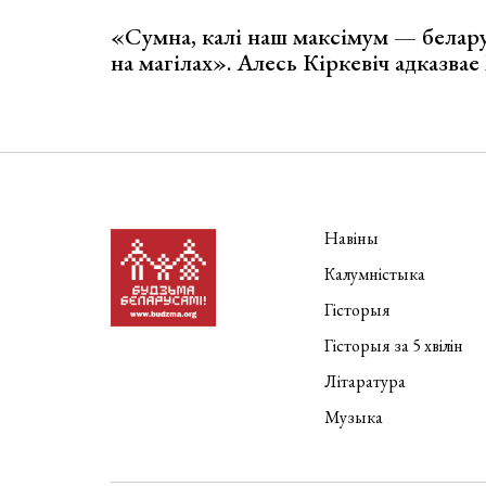
«Сумна, калі наш максімум — белар
на магілах». Алесь Кіркевіч адказва
Навіны
Калумністыка
Гісторыя
Гісторыя за 5 хвілін
Літаратура
Музыка