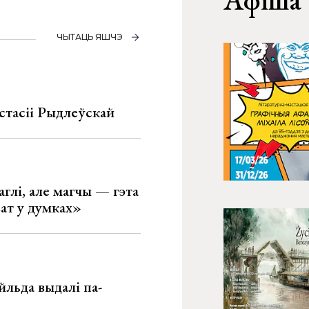
ЧЫТАЦЬ ЯШЧЭ
стасіі Рыдлеўскай
глі, але магчы — гэта
ват у думках»
льда выдалі па-