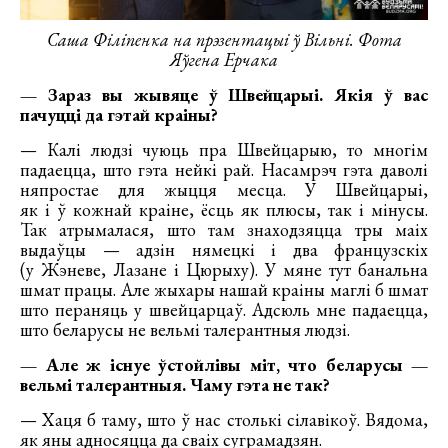
Саша Філіпенка на прэзентацыі ў Вільні.
Фота
Яўгена Ерчака
— Зараз вы жывяце ў Швейцарыі. Якія ў вас
пачуцці да гэтай краіны?
— Калі людзі чуюць пра Швейцарыю, то многім
падаецца, што гэта нейкі рай. Насамрэч гэта даволі
няпростае для жыцця месца. У Швейцарыі,
як і ў кожнай краіне, ёсць як плюсы, так і мінусы.
Так атрымалася, што там знаходзяцца тры маіх
выдаўцы — адзін нямецкі і два французскіх
(у Жэневе, Лазане і Цюрыху). У мяне тут банальна
шмат працы. Але жыхары нашай краіны маглі б шмат
што пераняць у швейцарцаў. Адсюль мне падаецца,
што беларусы не вельмі талерантныя людзі.
— Але ж існуе ўстойлівы міт, что беларусы —
вельмі талерантныя. Чаму гэта не так?
— Хаця б таму, што ў нас столькі сілавікоў. Вядома,
як яны адносяцца да сваіх суграмадзян.