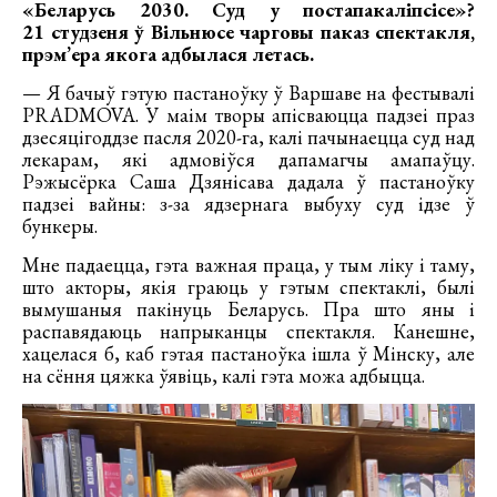
«Беларусь 2030. Суд у постапакаліпсісе»?
21 студзеня ў Вільнюсе чарговы паказ спектакля,
прэм’ера якога адбылася летась.
— Я бачыў гэтую пастаноўку ў Варшаве на фестывалі
PRADMOVA. У маім творы апісваюцца падзеі праз
дзесяцігоддзе пасля 2020-га, калі пачынаецца суд над
лекарам, які адмовіўся дапамагчы амапаўцу.
Рэжысёрка Саша Дзянісава дадала ў пастаноўку
падзеі вайны: з-за ядзернага выбуху суд ідзе ў
бункеры.
Мне падаецца, гэта важная праца, у тым ліку і таму,
што акторы, якія граюць у гэтым спектаклі, былі
вымушаныя пакінуць Беларусь. Пра што яны і
распавядаюць напрыканцы спектакля. Канешне,
хацелася б, каб гэтая пастаноўка ішла ў Мінску, але
на сёння цяжка ўявіць, калі гэта можа адбыцца.