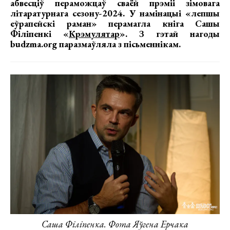
абвесціў пераможцаў с
ваёй прэміі зімовага
літаратурнага сезону-2024.
У намінацыі «лепшы
еўрапейскі раман» перамагла кніга Сашы
Філіпенкі «
Крэмулятар
». З гэтай нагоды
budzma.org паразмаўляла з пісьменнікам.
Саша Філіпенка. Фота Яўгена Ерчака