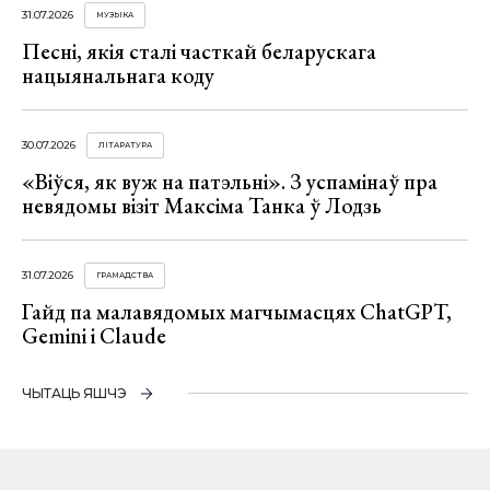
31.07.2026
МУЗЫКА
Песні, якія сталі часткай беларускага
нацыянальнага коду
30.07.2026
ЛІТАРАТУРА
«Віўся, як вуж на патэльні». З успамінаў пра
невядомы візіт Максіма Танка ў Лодзь
31.07.2026
ГРАМАДСТВА
Гайд па малавядомых магчымасцях ChatGPT,
Gemini і Claude
ЧЫТАЦЬ ЯШЧЭ