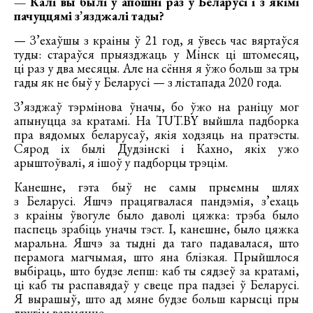
— Калі вы былі ў апошні раз у Беларусі і з якімі
пачуццямі з’язджалі тады?
— З’ехаўшы з краіны ў 21 год, я ўвесь час вяртаўся
туды: стараўся прыязджаць у Мінск ці штомесяц,
ці раз у два месяцы. Але на сёння я ўжо больш за тры
гады як не быў у Беларусі — з лістапада 2020 года.
З’язджаў тэрмінова ўначы, бо ўжо на раніцу мог
апынуцца за кратамі. На TUT.BY выйшла падборка
пра вядомых беларусаў, якія ходзяць на пратэсты.
Сярод іх былі Дудзінскі і Кахно, якіх ужо
арыштоўвалі, я ішоў у падборцы трэцім.
Канешне, гэта быў не самы прыемны шлях
з Беларусі. Яшчэ працягвалася пандэмія, з’ехаць
з краіны ўвогуле было даволі цяжка: трэба было
паспець зрабіць уначы тэст. І, канешне, было цяжка
маральна. Яшчэ за тыдні да таго падавалася, што
перамога магчымая, што яна блізкая. Прыйшлося
выбіраць, што будзе лепш: каб ты сядзеў за кратамі,
ці каб ты распавядаў у свеце пра падзеі ў Беларусі.
Я вырашыў, што ад мяне будзе больш карысці пры
другім варыянце.