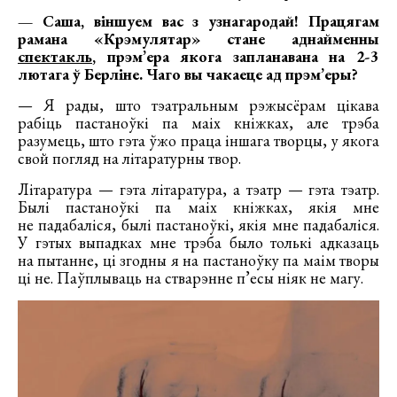
— Саша, віншуем вас з узнагародай! Працягам
рамана «Крэмулятар» стане аднайменны
спектакль
, прэм’ера якога запланавана на 2-3
лютага ў Берліне.
Чаго вы чакаеце ад прэм’еры?
— Я рады, што тэатральным рэжысёрам цікава
рабіць пастаноўкі па маіх кніжках, але трэба
разумець, што гэта ўжо праца іншага творцы, у якога
свой погляд на літаратурны твор.
Літаратура — гэта літаратура, а тэатр — гэта тэатр.
Былі пастаноўкі па маіх кніжках, якія мне
не падабаліся, былі пастаноўкі, якія мне падабаліся.
У гэтых выпадках мне трэба было толькі адказаць
на пытанне, ці згодны я на пастаноўку па маім творы
ці не. Паўплываць на стварэнне п’есы ніяк не магу.