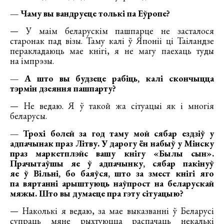
— Чаму вы вандруеце толькі па Еўропе?
— У маім беларускім пашпарце не засталося
старонак пад візы. Таму калі ў Японіі ці Таіландзе
перакладаюць мае кнігі, я не магу паехаць туды
на імпрэзы.
— А што вы будзеце рабіць, калі скончыцца
тэрмін дзеяння пашпарту?
— Не ведаю. Я ў такой жа сітуацыі як і многія
беларусы.
— Трохі болей за год таму мой сябар ездзіў у
адпачынак праз Літву. У дарогу ён набыў у Мінску
праз маркетплэйс вашу кнігу «Былы сын».
Прачытаўшы яе ў адпачынку, сябар пакінуў
яе ў Вільні, бо баяўся, што за змест кнігі яго
па вяртанні арыштуюць наўпрост на беларускай
мяжы. Што вы думаеце пра гэту сітуацыю?
— Наколькі я ведаю, за мае выказванні ў Беларусі
супраць мяне рыхтуюцца распачаць некалькі