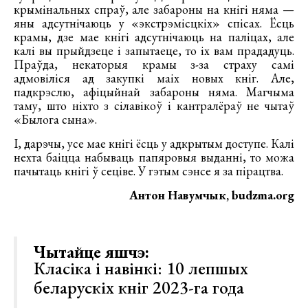
крымінальных спраў, але забароны на кнігі няма —
яны адсутнічаюць у «экстрэмісцкіх» спісах. Ёсць
крамы, дзе мае кнігі адсутнічаюць на паліцах, але
калі вы прыйдзеце і запытаеце, то іх вам прададуць.
Праўда, некаторыя крамы з-за страху самі
адмовіліся ад закупкі маіх новых кніг. Але,
падкрэслю, афіцыйнай забароны няма. Магчыма
таму, што ніхто з сілавікоў і кантралёраў не чытаў
«Былога сына».
І, дарэчы, усе мае кнігі ёсць у адкрытым доступе. Калі
нехта баіцца набываць папяровыя выданні, то можа
пачытаць кнігі ў сеціве. У гэтым сэнсе я за пірацтва.
Антон Навумчык, budzma.org
Чытайце яшчэ:
Класіка і навінкі: 10 лепшых
беларускіх кніг 2023-га года