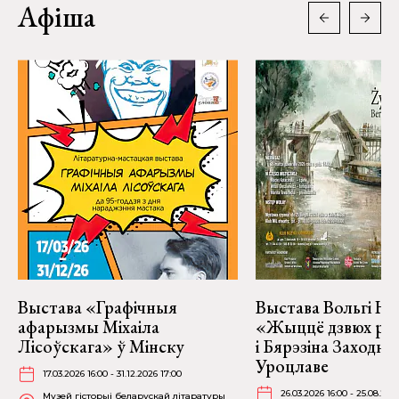
Афіша
Выстава «Графічныя
Выстава Вольгі На
афарызмы Міхаіла
«Жыццё дзвюх рэк
Лісоўскага» ў Мінску
і Бярэзіна Заходня
Уроцлаве
17.03.2026 16:00 - 31.12.2026 17:00
26.03.2026 16:00 - 25.08.202
Музей гісторыі беларускай літаратуры