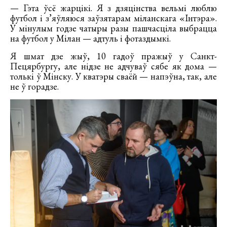
— Гэта ўсё жарцікі. Я з дзяцінства вельмі люблю
футбол і з’яўляюся заўзятарам міланскага «Інтэра».
У мінулым годзе чатыры разы пашчасціла выбрацца
на футбол у Мілан — адтуль і фотаздымкі.
Я шмат дзе жыў, 10 гадоў пражыў у Санкт-
Пецярбургу, але нідзе не адчуваў сябе як дома —
толькі ў Мінску. У кватэры сваёй — напэўна, так, але
не ў горадзе.