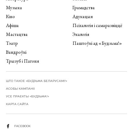
Музыка
Грамадства
Кіно
Адукацыя
Афіша
Псіхалогія і самаразвіццё
Мастацтва
Экалогія
Тэатр
Паштоўкі ад «Будзьма!»
Вандроўкі
Трызуб і Пагоня
ШТО ТАКОЕ «БУДЗЬМА БЕЛАРУСАМІ!»
АСОБЫ КАМПАНІІ
УСЕ ПРАЕКТЫ «БУДЗЬМА!»
КАРТА САЙТА
FACEBOOK