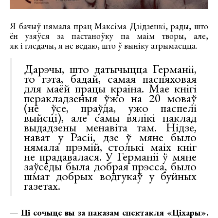
Я бачыў нямала прац Максіма Дзідзенкі, рады, што
ён узяўся за пастаноўку па маім творы, але,
як і гледачы, я не ведаю, што ў выніку атрымаецца.
Дарэчы, што датычыцца Германіі,
то гэта, бадай, самая паспяховая
для маёй працы краіна. Мае кнігі
перакладзеныя ўжо на 20 моваў
(не ўсе, праўда, ужо паспелі
выйсці), але самы вялікі наклад
выдадзены менавіта там. Нідзе,
нават у Расіі, дзе ў мяне было
нямала прэмій, столькі маіх кніг
не прадавалася. У Германіі ў мяне
заўсёды была добрая прэсса, было
шмат добрых водгукаў у буйных
газетах.
— Ці сочыце вы за паказам спектакля «Ціхары».