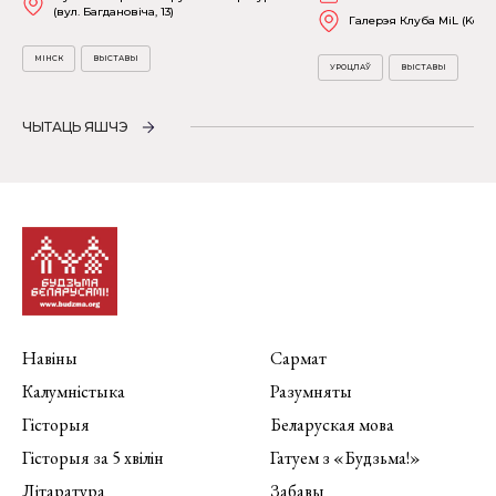
(вул. Багдановіча, 13)
Галерэя Клуба MiL (Kościu
МІНСК
ВЫСТАВЫ
УРОЦЛАЎ
ВЫСТАВЫ
ЧЫТАЦЬ ЯШЧЭ
Навіны
Сармат
Калумністыка
Разумняты
Гісторыя
Беларуская мова
Гісторыя за 5 хвілін
Гатуем з «Будзьма!»
Літаратура
Забавы