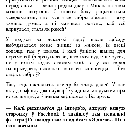
перад сном — бачыш родны двор і Мінск, па якім
хочацца пагуляць. З іншага боку рацыянальна
ўсведамляеш, што ўсе твае сябры з’ехалі. І таму
ўзнікае думка: а ці магчыма ўвогуле, каб усё
вярнулася, стала як раней?
У людзей за некалькі гадоў пасля ад’езду
выбудавалася новае жыццё за мяжою, іх дзеці
ходзяць там у школы. І калі ўзнікне шанец для
пераменаў (а зразумела ж, што гэта будзе не хутка,
не ў гэтым годзе, скажам так), то ў які горад
ты прыедзеш, наколькі тваім ён застанецца — без
старых сяброў?
Так, ёсць настальгія, але трэба жыць далей. У нас
як у дэльфінаў два паўшар’і: у адным мы думаем пра
новае жыццё, а ў іншым вяртаемся ў Беларусь.
— Калі рыхтаваўся да інтэрв’ю, адкрыў вашую
старонку ў Facebook і знайшоў там некалькі
фатаграфій з вандровак з подпісам «Я дома». Што
гэта значыць?