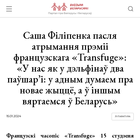
Саша Філіпенка пасля
атрымання прэміі
французскага «Transfuge»:
«У нас як у дэльфінаў два
паўшар’і: у адным думаем пра
новае жыццё, а ў іншым
вяртаемся ў Беларусь»
15.01.2024
ЛІТАРАТУРА
Французскі часопіс «Transfuge» 15 студзеня