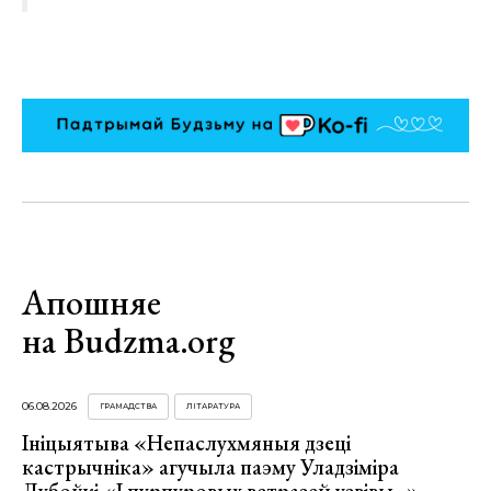
Апошняе
на Budzma.org
06.08.2026
ГРАМАДСТВА
ЛІТАРАТУРА
Ініцыятыва «Непаслухмяныя дзеці
кастрычніка» агучыла паэму Уладзіміра