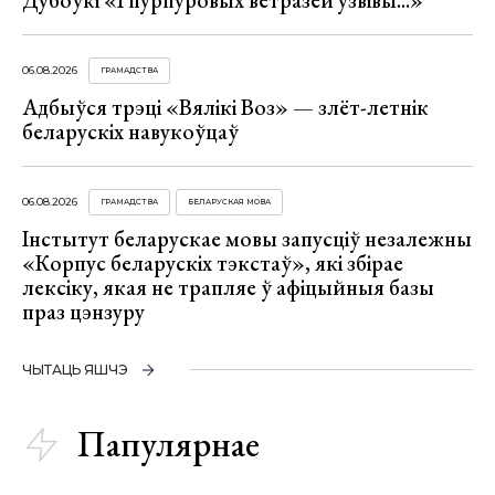
Дубоўкі «І пурпуровых ветразей узвівы...»
06.08.2026
ГРАМАДСТВА
Адбыўся трэці «Вялікі Воз» — злёт-летнік
беларускіх навукоўцаў
06.08.2026
ГРАМАДСТВА
БЕЛАРУСКАЯ МОВА
Інстытут беларускае мовы запусціў незалежны
«Корпус беларускіх тэкстаў», які збірае
лексіку, якая не трапляе ў афіцыйныя базы
праз цэнзуру
ЧЫТАЦЬ ЯШЧЭ
Папулярнае