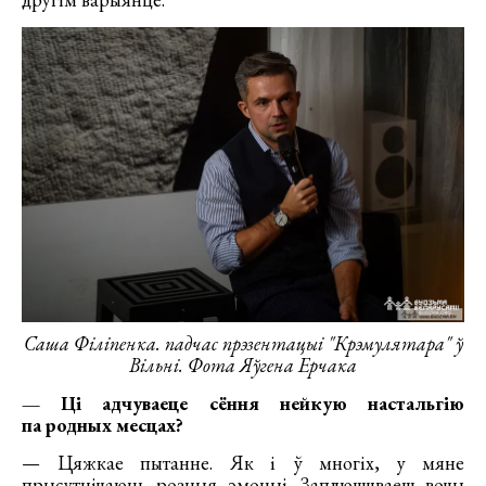
Саша Філіпенка. падчас прэзентацыі "Крэмулятара" ў
Вільні. Фота Яўгена Ерчака
— Ці адчуваеце сёння нейкую настальгію
па родных месцах?
— Цяжкае пытанне. Як і ў многіх, у мяне
прысутнічаюць розныя эмоцыі. Заплюшчваеш вочы