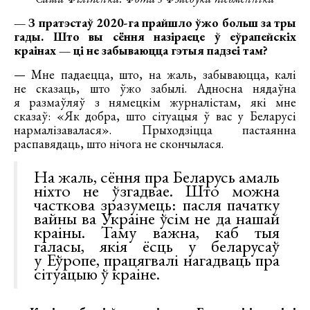
— З пратэстаў 2020-га прайшло ўжо больш за тры
гады. Што вы сёння назіраеце ў еўрапейскіх
краінах — ці не забываюцца гэтыя падзеі там?
— Мне падаецца, што, на жаль, забываюцца, калі
не сказаць, што ўжо забылі. Адносна нядаўна
я размаўляў з нямецкім журналістам, які мне
сказаў: «Як добра, што сітуацыя ў вас у Беларусі
нармалізавалася». Прыходзіцца пастаянна
распавядаць, што нічога не скончылася.
На жаль, сёння пра Беларусь амаль
ніхто не ўзгадвае. Што можна
часткова зразумець: пасля пачатку
вайны ва Украіне ўсім не да нашай
краіны. Таму важна, каб тыя
галасы, якія ёсць у беларусаў
у Еўропе, працягвалі нагадваць пра
сітуацыю ў краіне.