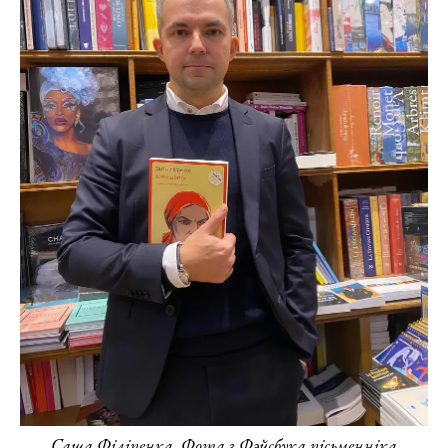
Саша Філіпенка. Фота з Фэйсбука пісьменніка