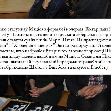
рыю стасункаў Маціса з формай і колерам, Віктар падвё
 калі ў Парыжы на стыпендыю рускага ліберальнага юр
 наш славуты суайчыннік Марк Шагал. На прыкладах та
зін” і “Аголеная ў кветках” Віктар разабраў тыя стыля
мствы, што назіраліся ў парыжскім этапе творчасці Ш
х выглядаў шалёна падобным на Маціса, Сезана ды Пік
скай шагалавай візуальнасці і прадэманстраваў той злом
 вобразнасцю Шагала ў Віцебску і дзякуючы Віцебску.