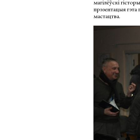
магілёўскі гістор
прэзентацыя гэта 
мастацтва.