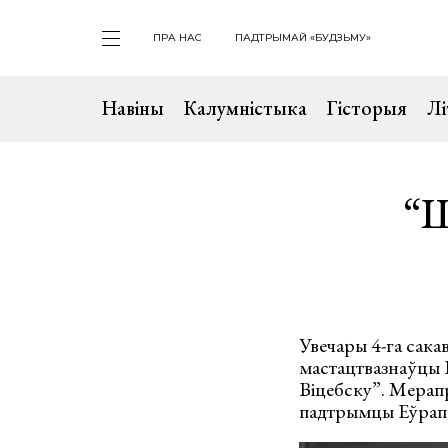
ПРА НАС
ПАДТРЫМАЙ «БУДЗЬМУ»
Навіны
Калумністыка
Гісторыя
Лі
“Ш
Увечары 4-га сака
мастацтвазнаўцы В
Віцебску”. Мерап
падтрымцы Еўрапей