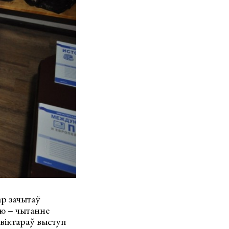
ар зачытаў
лю – чытанне
віктараў выступ