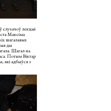
ў слухачоў лекцыі
ыста Максіма
кіх шагалавых
выя ды
агала. Шагал на
аса. Потым Віктар
, які адбыўся з