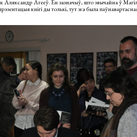
ык Аляксандр Агееў. Ён зазначыў, што звычайна ў Магі
прэзентацыя кнігі ды толькі, тут жа была паўнавартасна