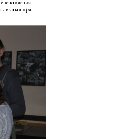
лёве кніжная
я лекцыя пра