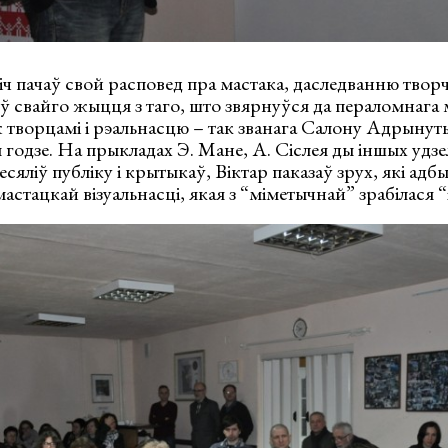
 пачаў свой расповед пра мастака, даследванню творч
ў свайго жыцця з таго, што звярнуўся да пераломнага
творцамі і рэальнасцю – так званага Салону Адрынуты
одзе. На прыкладах Э. Мане, А. Сіслея ды іншых удзе
весяліў публіку і крытыкаў, Віктар паказаў зрух, які а
 мастацкай візуальнасці, якая з “міметычнай” зрабілася