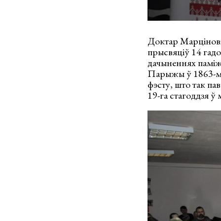
Доктар Марціновіч
прысвяціў 14 гадо
дачыненнях паміж 
Парыжы ў 1863-м г
фэсту, што так па
19-га стагоддзя ў