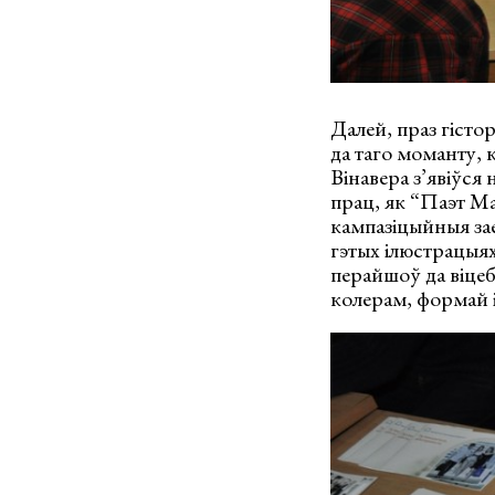
Далей, праз гісто
да таго моманту,
Вінавера з’явіўся
прац, як “Паэт Ма
кампазіцыйныя зае
гэтых ілюстрацыя
перайшоў да віцеб
колерам, формай і