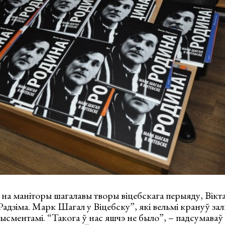
на маніторы шагалавы творы віцебскага перыяду, Вікт
“Радзіма. Марк Шагал у Віцебску”, які вельмі крануў за
сментамі. “Такога ў нас яшчэ не было”, – падсумаваў 