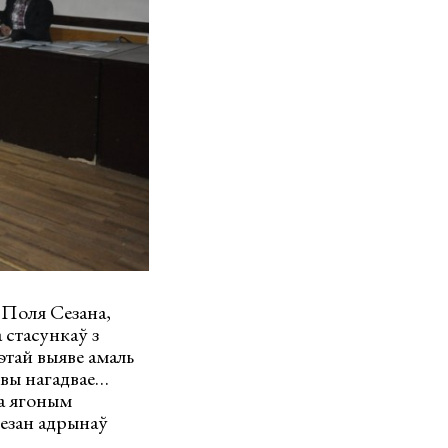
 Поля Сезана,
 стасункаў з
этай выяве амаль
овы нагадвае…
на ягоным
Сезан адрынаў