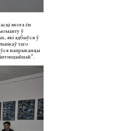
асці якога ён
 моманту ў
х, які адбыўся ў
льнікаў таго
дбыўся напрыканцы
 “інтэнцыйнай”.