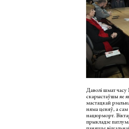
Даволі шмат часу 
скарыстаўшы яе як
мастацкай рэальна
няма ценяў, а са
нацюрморт. Вікта
прыкладзе патлума
паняцце візуальна