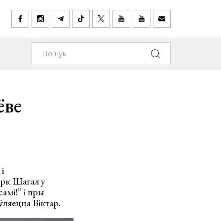
ёве
і
арк Шагал у
амі!” і пры
ўляецца Віктар.